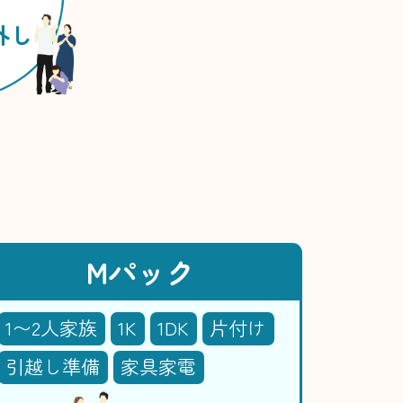
外し
Mパック
1〜2人家族
1K
1DK
片付け
引越し準備
家具家電