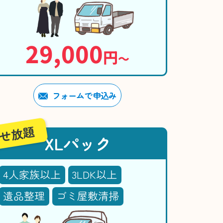
29,000
円
〜
フォームで申込み
せ放題
XLパック
4人家族以上
3LDK以上
遺品整理
ゴミ屋敷清掃