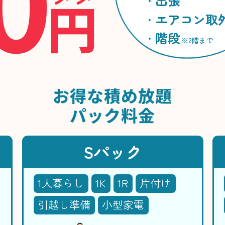
円
出張
エアコン取
階段
※2階まで
お得な
積め放題
パック料金
Sパック
1人暮らし
1K
1R
片付け
引越し準備
小型家電