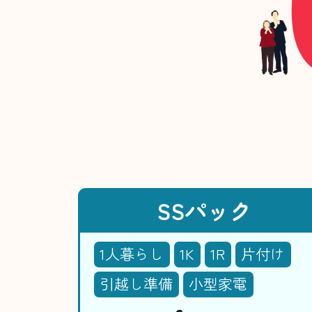
SSパック
1人暮らし
1K
1R
片付け
引越し準備
小型家電