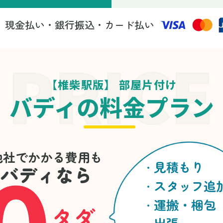
現金払い・銀行振込・カード払い
法
【椎柴駅版】 部屋片付け
バディの料金プラン
0
他社でかかる費用も
見積もり
バディなら
スタッフ追
運搬・梱包
タダ