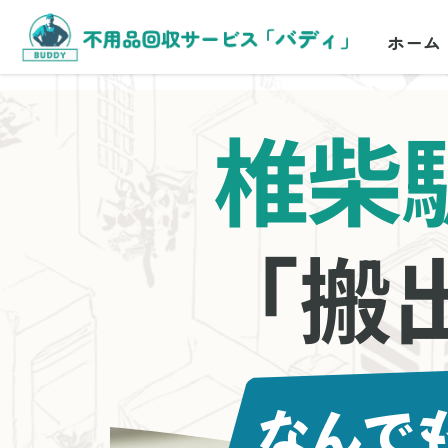
ホーム
椎柴
「搬