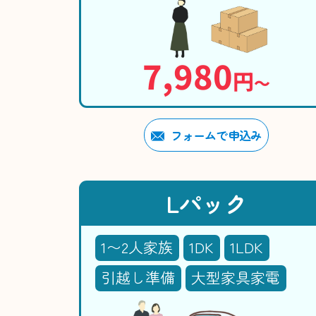
7,980
円
〜
フォームで申込み
Lパック
1〜2人家族
1DK
1LDK
引越し準備
大型家具家電