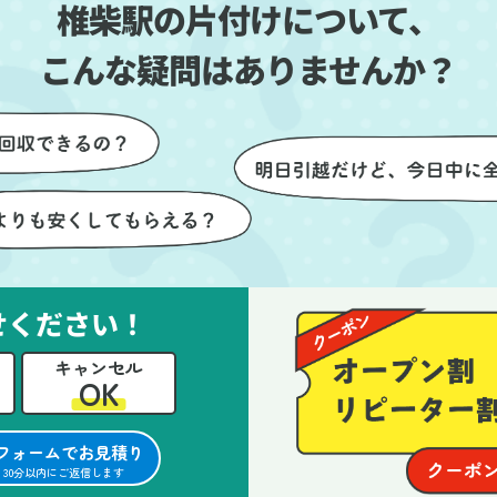
椎柴駅の片付けについて、
とができました。
ったです。作業が終わった後
は、こちらからお願いしなく
こんな疑問はありませんか？
も部屋を簡単に清掃していた
けたのも好印象でした。
らに、分別の仕方やリサイク
可能なものについても教えて
ただき、今後の片付けにも役
つ知識が増えました。また何
あれば、ぜひお願いしたいと
っています。心のこもったサ
せください！
ビスをありがとうございまし
。
キャンセル
OK
フォームでお見積り
30分以内にご返信します