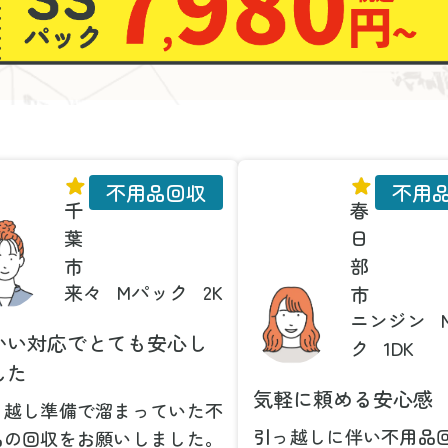
不用品回収
不用
千
春
葉
日
市
部
来々
Mパック
2K
市
ニンジン
かい対応でとても安心し
ク
1DK
した
気軽に頼める安心感
っ越し準備で溜まっていた不
引っ越しに伴い不用品
品の回収をお願いしました。