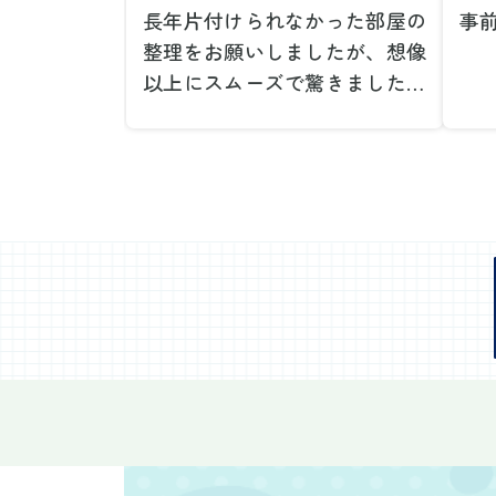
長年片付けられなかった部屋の
事
整理をお願いしましたが、想像
で
以上にスムーズで驚きました。
が
家族が集めた物や古い家具が多
や
く、自分たちだけではどうにも
い
ならない状態でしたが、スタッ
際
フの皆さんが手際よく片付けて
し
くれたので、部屋が驚くほどス
当
ッキリしました。自分では手が
だ
回らなかった場所も含め、プロ
し
の力を実感しました。
で
特に、物が散乱していた部屋の
業
整理や、細かなアイテムの仕分
運
けを迅速かつ丁寧に対応してい
け
ただけたのがありがたかったで
て
す。家族それぞれが必要なもの
に