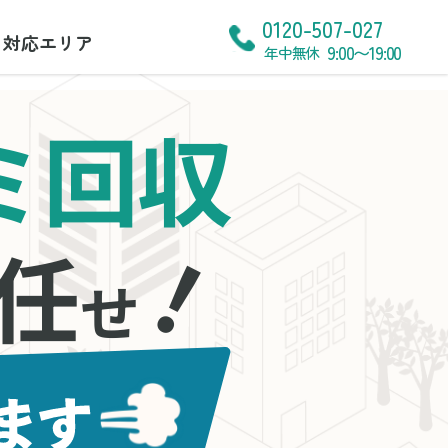
0120-507-027
対応エリア
9:00〜19:00
年中無休
ミ回収
！
任
せ