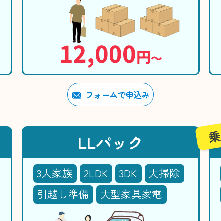
12,000
円
〜
フォームで申込み
乗
LLパック
3人家族
2LDK
3DK
大掃除
引越し準備
大型家具家電