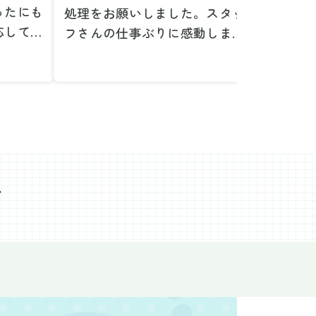
ったにも
処理をお願いしました。スタッ
が、想
応してい
フさんの仕事ぶりに感動しまし
で驚き
たです。
た。きれいになった家を見て、
運び出
なって応
またここで新しいスタートが切
かった
ぜひお願
れそうです。本当にありがとう
た。料
。
ございました。
願いで
べない重
作業前の見積もりや説明も非常
さらに
く運び出
にわかりやすく、安心してお願
を傷つ
スなく作
いすることができました。作業
払いな
ました。
心
中も不安に思うことがあればす
印象的
た時の価
ぐに相談に乗ってくださり、一
周囲へ
で、追加
緒に解決策を考えていただけた
民への
なく安心
ので、とても信頼感を持って進
配って
後の片付
めることができました。家の状
作業を
わり、新
態がここまで変わるとは思わな
ず、終
始めるこ
かったので、お願いして本当に
き、と