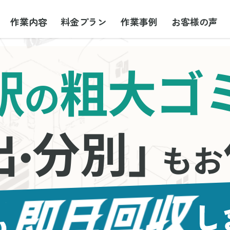
作業内容
料金プラン
作業事例
お客様の声
駅
粗大ゴ
の
出
分別」
・
もお