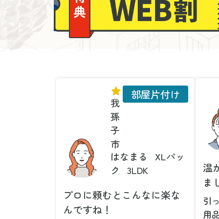
部屋片付け
我
孫
子
市
はなまる
XLパッ
温
ク
3LDK
ま
プロに頼むとこんなに楽な
引
んですね！
用