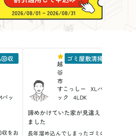
2026/08/01 ~ 2026/08/31
品回収
ゴミ屋敷清掃
越
谷
市
すこっしー
XLパ
Mパッ
ック
4LDK
諦めかけていた家が見違え
家具の
ました
とは！
回収をお
長年溜め込んでしまったゴミの
粗大ゴ