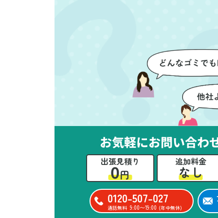
を確認しながら進めることがで
か
き、安心感を持って作業をお任
に
せできました。さらに、作業終
て
了後には部屋全体を清掃してい
だ
ただき、まるで新しい家のよう
さ
な清潔感に感動しました。
ル
い
立
か
思
お気軽にお問い合わ
ー
た
出張見積り
追加料金
0
なし
円
0120-507-027
9:00〜19:00
通話無料
(年中無休)