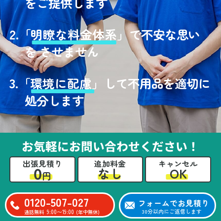
をご提供します
2.
「
明瞭な料金体系」
で不安な思い
を させません
3.
「
環境に配慮」
して不用品を適切に
処分します
お気軽にお問い合わせください！
出張見積り
追加料金
キャンセル
0
OK
なし
円
0120-507-027
フォームでお見積り
9:00〜19:00
30分以内にご返信します
通話無料
(年中無休)