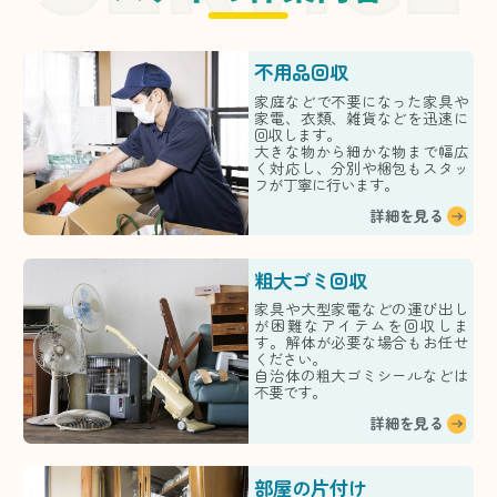
不用品回収
家庭などで不要になった家具や
家電、衣類、雑貨などを迅速に
回収します。
大きな物から細かな物まで幅広
く対応し、分別や梱包もスタッ
フが丁寧に行います。
詳細を見る
粗大ゴミ回収
家具や大型家電などの運び出し
が困難なアイテムを回収しま
す。解体が必要な場合もお任せ
ください。
自治体の粗大ゴミシールなどは
不要です。
詳細を見る
部屋の片付け