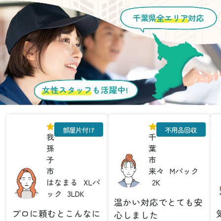
千葉県
全エリア
対応
女性スタッフ
も活躍中!
部屋片付け
不用品回収
我
千
孫
葉
子
市
市
来々
Mパック
はなまる
XLパ
2K
ック
3LDK
温かい対応でとても安
プロに頼むとこんなに
心しました