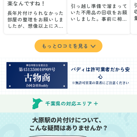
楽なんですね！
引っ越し準備で溜まって
いた不用品の回収をお願
長年片付けられなかった
いしました。事前に相談
部屋の整理をお願いしま
した際も丁寧な対応で、
したが、想像以上にスム
安心して当日を迎えるこ
ーズで驚きました。家族
とができました。特に、
が集めた物や古い家具が
古い家具や壊れた家電な
多く、自分たちだけでは
もっと口コミを見る
ど、処分が難しいものが
どうにもならない状態で
多かったのですが、手際
したが、スタッフの皆さ
よく対応していただき驚
んが手際よく片付けてく
バディは許可業者だから安
きました。
れたので、部屋が驚くほ
心
当日は2名のスタッフが来
どスッキリしました。自
てくださり、作業の流れ
分では手が回らなかった
※無許可営業の業者にご注意ください
や注意点をしっかり説明
場所も含め、プロの力を
していただけたので、こ
実感しました。
ちらも安心感を持って作
特に、物が散乱していた
千葉県の対応エリア
業を見守ることができま
部屋の整理や、細かなア
した。運び出しの際も、
イテムの仕分けを迅速か
大原駅の片付けについて、
壁や床を傷つけないよう
つ丁寧に対応していただ
こんな疑問はありませんか？
に細心の注意を払ってい
けたのがありがたかった
ただき、家全体がスムー
です。家族それぞれが必