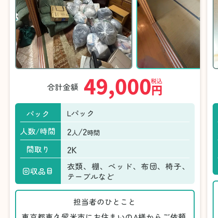
49,000
税込
合計金額
円
Lパック
パック
2
/2
人数/時間
人
時間
2K
間取り
衣類、棚、ベッド、布団、椅子、
回収品目
テーブルなど
担当者のひとこと
東京都東久留米市にお住まいのA様からご依頼