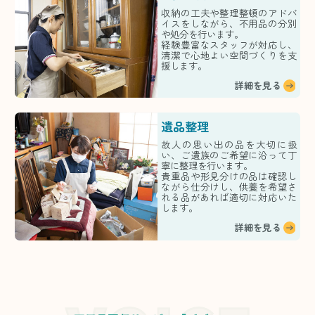
収納の工夫や整理整頓のアドバ
イスをしながら、不用品の分別
や処分を行います。
経験豊富なスタッフが対応し、
清潔で心地よい空間づくりを支
援します。
詳細を見る
遺品整理
故人の思い出の品を大切に扱
い、ご遺族のご希望に沿って丁
寧に整理を行います。
貴重品や形見分けの品は確認し
ながら仕分けし、供養を希望さ
れる品があれば適切に対応いた
します。
詳細を見る