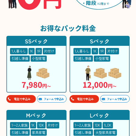
階段
※2階まで
お得な
パック料金
SSパック
Sパック
1人暮らし
1K
1R
片付け
1人暮らし
1K
1R
片付け
引越し準備
小型家電
引越し準備
小型家電
7,980
12,000
円
円
〜
〜
フォームで申込み
フォームで申込み
電話で申込み
電話で申込み
Mパック
Lパック
1〜2人家族
1K
1DK
片付け
1〜2人家族
1DK
1LDK
引越し準備
家具家電
引越し準備
大型家具家電