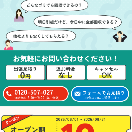
ズに片付いていくのがと
要なものを確認しながら
ても嬉しかったです。作
進めることができ、安心
業が終わった後には、こ
感を持って作業をお任せ
ちらからお願いしなくて
できました。さらに、作
も部屋を簡単に清掃して
業終了後には部屋全体を
いただけたのも好印象で
清掃していただき、まる
した。
で新しい家のような清潔
さらに、分別の仕方やリ
感に感動しました。
サイクル可能なものにつ
お気軽にお問い合わせください！
いても教えていただき、
今後の片付けにも役立つ
出張見積り
追加料金
キャンセル
知識が増えました。また
0
OK
なし
円
何かあれば、ぜひお願い
したいと思っています。
心のこもったサービスを
0120-507-027
フォームでお見積り
ありがとうございまし
9:00〜19:00
30分以内にご返信します
通話無料
(年中無休)
た。
2026/08/01 ~ 2026/08/31