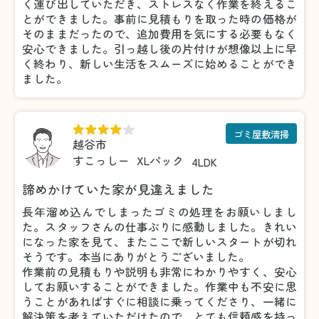
く運び出していただき、ストレスなく作業を終えるこ
とができました。事前に見積もりを取った時の価格が
そのままだったので、追加費用を気にする必要もなく
安心できました。引っ越し後の片付けが想像以上に早
く終わり、新しい生活をスムーズに始めることができ
ました。
ゴミ屋敷清掃
越谷市
すこっしー
XLパック
4LDK
諦めかけていた家が見違えました
長年溜め込んでしまったゴミの処理をお願いしまし
た。スタッフさんの仕事ぶりに感動しました。きれい
になった家を見て、またここで新しいスタートが切れ
そうです。本当にありがとうございました。
作業前の見積もりや説明も非常にわかりやすく、安心
してお願いすることができました。作業中も不安に思
うことがあればすぐに相談に乗ってくださり、一緒に
解決策を考えていただけたので、とても信頼感を持っ