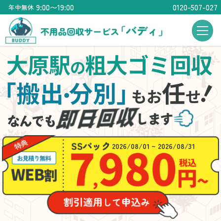
9:00〜19:00
0120-507-027
年中無休
大原駅
粗大ゴミ回収
の
「搬出
分別」
任
・
もお
せ
2026/08/01 ~ 2026/08/31