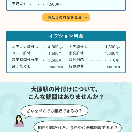
1,500
不燃ゴミ
円
〜
他品目の料金を見る
オプション料金
4,000
1,500
エアコン取外し
ドア取外し
円
円
〜
〜
1,500
1,000
ベッド解体
家具解体
円
円
〜
〜
5,500
0
営業時間外作業
即日対応
円
円
〜
〜
吊り降ろし
特殊作業
別途ご相談
別途ご相談
大原駅の片付けについて、
こんな疑問はありませんか？