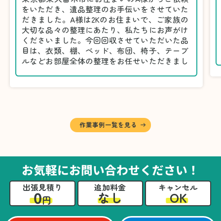
をいただき、遺品整理のお手伝いをさせていた
だきました。A様は2Kのお住まいで、ご家族の
大切な品々の整理にあたり、私たちにお声がけ
くださいました。今回回収させていただいた品
目は、衣類、棚、ベッド、布団、椅子、テーブ
ルなどお部屋全体の整理をお任せいただきまし
た。
遺品整理は物品の量だけでなく、故人への思い
が込められている分、慎重な対応が求められる
作業です。そのため、A様としっかりとお話し
しながら、不要品と大切に保管される品を丁寧
に仕分けしました。
作業事例一覧を見る
A様から「手際よく進めてくれて助かりまし
た。自分たちだけではここまできちんと整理す
るのは難しかったと思います」との温かいお言
葉をいただきました。遺品整理という心の負担
お気軽にお問い合わせください！
が大きい作業において、少しでもA様の力にな
れたことをスタッフ一同嬉しく思います。
出張見積り
追加料金
キャンセル
0
OK
なし
円