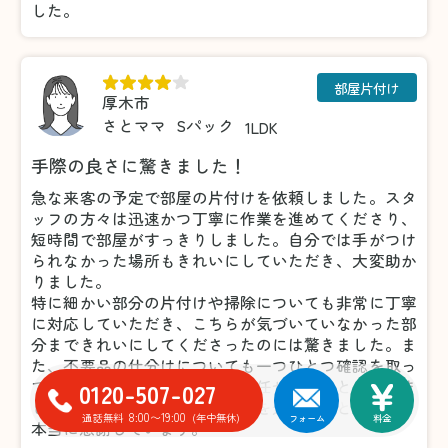
した。
部屋片付け
厚木市
さとママ
Sパック
1LDK
手際の良さに驚きました！
急な来客の予定で部屋の片付けを依頼しました。スタ
ッフの方々は迅速かつ丁寧に作業を進めてくださり、
短時間で部屋がすっきりしました。自分では手がつけ
られなかった場所もきれいにしていただき、大変助か
りました。
特に細かい部分の片付けや掃除についても非常に丁寧
に対応していただき、こちらが気づいていなかった部
分まできれいにしてくださったのには驚きました。ま
た、不要品の仕分けについても一つひとつ確認を取っ
てくださったため、安心してお任せすることができま
0120-507-027
した。おかげで気持ちよく来客を迎えることができ、
8:00〜19:00
通話無料
(年中無休)
フォーム
料金
本当に感謝しています。