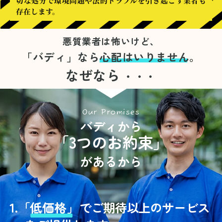
切な処分で環境問題や法的トラブルを引き起こす業者も
存在します。
悪質業者は怖いけど、
「バディ」なら
心配はいりません。
なぜなら
・・・
Our Promises
バディから
「3つのお約束」
があるから
1.
「
低価格」
でご期待以上のサービス