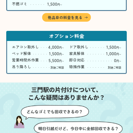
1,500
不燃ゴミ
円
〜
他品目の料金を見る
オプション料金
4,000
1,500
エアコン取外し
ドア取外し
円
円
〜
〜
1,500
1,000
ベッド解体
家具解体
円
円
〜
〜
5,500
0
営業時間外作業
即日対応
円
円
〜
〜
吊り降ろし
特殊作業
別途ご相談
別途ご相談
三門駅の片付けについて、
こんな疑問はありませんか？