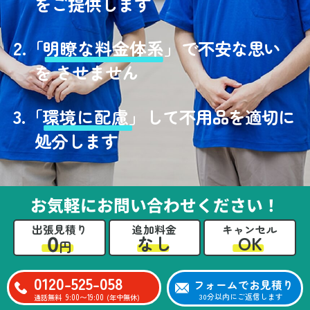
をご提供します
2.
「
明瞭な料金体系」
で不安な思い
を させません
3.
「
環境に配慮」
して不用品を適切に
処分します
お気軽にお問い合わせください！
出張見積り
追加料金
キャンセル
0
OK
なし
円
0120-525-058
フォームでお見積り
9:00〜19:00
30分以内にご返信します
通話無料
(年中無休)