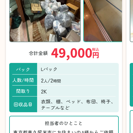
49,000
税込
合計金額
円
Lパック
パック
2
/2
人数/時間
人
時間
2K
間取り
衣類、棚、ベッド、布団、椅子、
回収品目
テーブルなど
担当者のひとこと
東京都東久留米市にお住まいのA様からご依頼