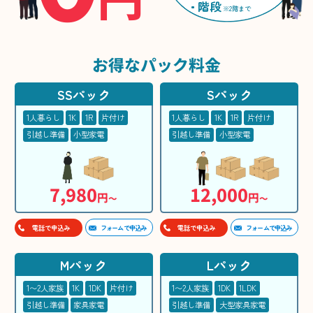
階段
※2階まで
お得な
パック料金
SSパック
Sパック
1人暮らし
1K
1R
片付け
1人暮らし
1K
1R
片付け
引越し準備
小型家電
引越し準備
小型家電
7,980
12,000
円
円
〜
〜
フォームで申込み
フォームで申込み
電話で申込み
電話で申込み
Mパック
Lパック
1〜2人家族
1K
1DK
片付け
1〜2人家族
1DK
1LDK
引越し準備
家具家電
引越し準備
大型家具家電