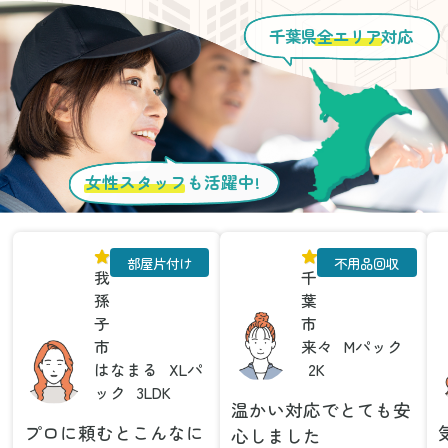
千葉県
全エリア
対応
女性スタッフ
も活躍中!
部屋片付け
不用品回収
我
千
孫
葉
子
市
市
来々
Mパック
はなまる
XLパ
2K
ック
3LDK
温かい対応でとても安
プロに頼むとこんなに
心しました