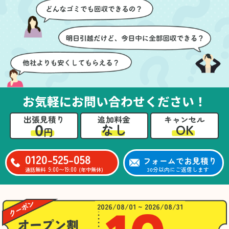
ズに片付いていくのがと
要なものを確認しながら
ても嬉しかったです。作
進めることができ、安心
業が終わった後には、こ
感を持って作業をお任せ
ちらからお願いしなくて
できました。さらに、作
も部屋を簡単に清掃して
業終了後には部屋全体を
いただけたのも好印象で
清掃していただき、まる
した。
で新しい家のような清潔
さらに、分別の仕方やリ
感に感動しました。
サイクル可能なものにつ
お気軽にお問い合わせください！
いても教えていただき、
今後の片付けにも役立つ
出張見積り
追加料金
キャンセル
知識が増えました。また
0
OK
なし
円
何かあれば、ぜひお願い
したいと思っています。
心のこもったサービスを
0120-525-058
フォームでお見積り
ありがとうございまし
9:00〜19:00
30分以内にご返信します
通話無料
(年中無休)
た。
2026/08/01 ~ 2026/08/31