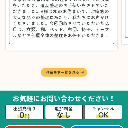
をいただき、遺品整理のお手伝いをさせていた
だきました。A様は2Kのお住まいで、ご家族の
大切な品々の整理にあたり、私たちにお声がけ
くださいました。今回回収させていただいた品
目は、衣類、棚、ベッド、布団、椅子、テーブ
ルなどお部屋全体の整理をお任せいただきまし
た。
遺品整理は物品の量だけでなく、故人への思い
が込められている分、慎重な対応が求められる
作業です。そのため、A様としっかりとお話し
しながら、不要品と大切に保管される品を丁寧
に仕分けしました。
作業事例一覧を見る
A様から「手際よく進めてくれて助かりまし
た。自分たちだけではここまできちんと整理す
るのは難しかったと思います」との温かいお言
葉をいただきました。遺品整理という心の負担
お気軽にお問い合わせください！
が大きい作業において、少しでもA様の力にな
れたことをスタッフ一同嬉しく思います。
出張見積り
追加料金
キャンセル
0
OK
なし
円