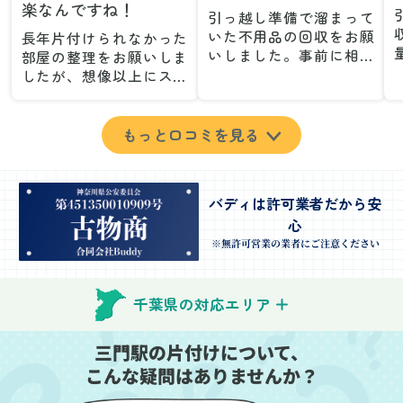
楽なんですね！
引っ越し準備で溜まって
いた不用品の回収をお願
長年片付けられなかった
いしました。事前に相談
部屋の整理をお願いしま
した際も丁寧な対応で、
したが、想像以上にスム
安心して当日を迎えるこ
ーズで驚きました。家族
とができました。特に、
が集めた物や古い家具が
古い家具や壊れた家電な
多く、自分たちだけでは
もっと口コミを見る
ど、処分が難しいものが
どうにもならない状態で
多かったのですが、手際
したが、スタッフの皆さ
よく対応していただき驚
んが手際よく片付けてく
バディは許可業者だから安
きました。
れたので、部屋が驚くほ
心
当日は2名のスタッフが来
どスッキリしました。自
てくださり、作業の流れ
分では手が回らなかった
※無許可営業の業者にご注意ください
や注意点をしっかり説明
場所も含め、プロの力を
していただけたので、こ
実感しました。
ちらも安心感を持って作
特に、物が散乱していた
千葉県の対応エリア
業を見守ることができま
部屋の整理や、細かなア
した。運び出しの際も、
イテムの仕分けを迅速か
三門駅の片付けについて、
壁や床を傷つけないよう
つ丁寧に対応していただ
こんな疑問はありませんか？
に細心の注意を払ってい
けたのがありがたかった
ただき、家全体がスムー
です。家族それぞれが必