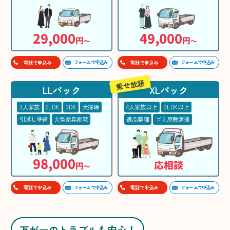
29,000
49,000
円
円
〜
〜
フォームで申込み
フォームで申込み
電話で申込み
電話で申込み
乗せ放題
LLパック
XLパック
3人家族
2LDK
3DK
大掃除
4人家族以上
3LDK以上
引越し準備
大型家具家電
遺品整理
ゴミ屋敷清掃
98,000
応相談
円
〜
フォームで申込み
フォームで申込み
電話で申込み
電話で申込み
万が一のトラブルも安心！