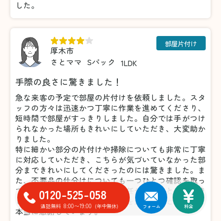
した。
部屋片付け
厚木市
さとママ
Sパック
1LDK
手際の良さに驚きました！
急な来客の予定で部屋の片付けを依頼しました。スタ
ッフの方々は迅速かつ丁寧に作業を進めてくださり、
短時間で部屋がすっきりしました。自分では手がつけ
られなかった場所もきれいにしていただき、大変助か
りました。
特に細かい部分の片付けや掃除についても非常に丁寧
に対応していただき、こちらが気づいていなかった部
分まできれいにしてくださったのには驚きました。ま
た、不要品の仕分けについても一つひとつ確認を取っ
てくださったため、安心してお任せすることができま
0120-525-058
した。おかげで気持ちよく来客を迎えることができ、
8:00〜19:00
通話無料
(年中無休)
フォーム
料金
本当に感謝しています。