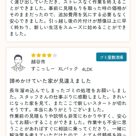
く運び出していただき、ストレスなく作業を終えるこ
とができました。事前に見積もりを取った時の価格が
そのままだったので、追加費用を気にする必要もなく
安心できました。引っ越し後の片付けが想像以上に早
く終わり、新しい生活をスムーズに始めることができ
ました。
ゴミ屋敷清掃
越谷市
すこっしー
XLパック
4LDK
諦めかけていた家が見違えました
長年溜め込んでしまったゴミの処理をお願いしまし
た。スタッフさんの仕事ぶりに感動しました。きれい
になった家を見て、またここで新しいスタートが切れ
そうです。本当にありがとうございました。
作業前の見積もりや説明も非常にわかりやすく、安心
してお願いすることができました。作業中も不安に思
うことがあればすぐに相談に乗ってくださり、一緒に
解決策を考えていただけたので、とても信頼感を持っ