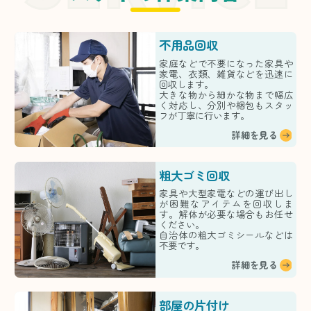
不用品回収
家庭などで不要になった家具や
家電、衣類、雑貨などを迅速に
回収します。
大きな物から細かな物まで幅広
く対応し、分別や梱包もスタッ
フが丁寧に行います。
詳細を見る
粗大ゴミ回収
家具や大型家電などの運び出し
が困難なアイテムを回収しま
す。解体が必要な場合もお任せ
ください。
自治体の粗大ゴミシールなどは
不要です。
詳細を見る
部屋の片付け