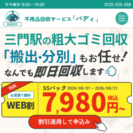
9:00〜19:00
0120-525-058
年中無休
三門駅
粗大ゴミ回収
の
「搬出
分別」
任
・
もお
せ
2026/08/01 ~ 2026/08/31