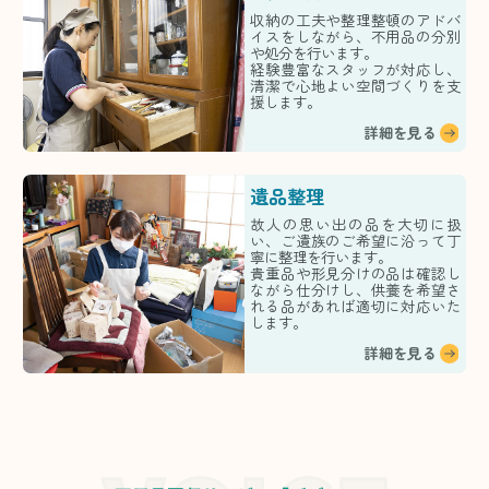
収納の工夫や整理整頓のアドバ
イスをしながら、不用品の分別
や処分を行います。
経験豊富なスタッフが対応し、
清潔で心地よい空間づくりを支
援します。
詳細を見る
遺品整理
故人の思い出の品を大切に扱
い、ご遺族のご希望に沿って丁
寧に整理を行います。
貴重品や形見分けの品は確認し
ながら仕分けし、供養を希望さ
れる品があれば適切に対応いた
します。
詳細を見る