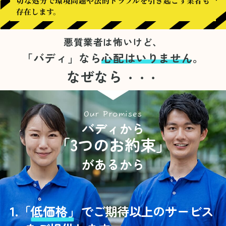
切な処分で環境問題や法的トラブルを引き起こす業者も
存在します。
悪質業者は怖いけど、
「バディ」なら
心配はいりません。
なぜなら
・・・
Our Promises
バディから
「3つのお約束」
があるから
1.
「
低価格」
でご期待以上のサービス