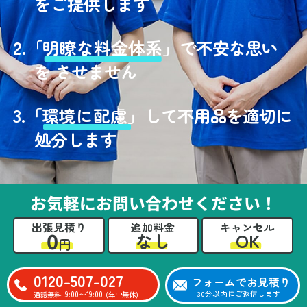
をご提供します
2.
「
明瞭な料金体系」
で不安な思い
を させません
3.
「
環境に配慮」
して不用品を適切に
処分します
お気軽にお問い合わせください！
出張見積り
追加料金
キャンセル
0
OK
なし
円
0120-507-027
フォームでお見積り
9:00〜19:00
30分以内にご返信します
通話無料
(年中無休)