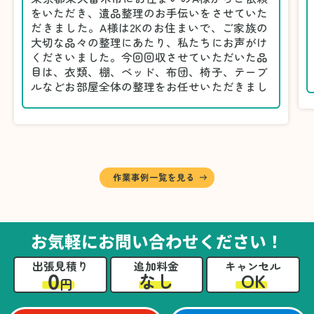
をいただき、遺品整理のお手伝いをさせていた
だきました。A様は2Kのお住まいで、ご家族の
大切な品々の整理にあたり、私たちにお声がけ
くださいました。今回回収させていただいた品
目は、衣類、棚、ベッド、布団、椅子、テーブ
ルなどお部屋全体の整理をお任せいただきまし
た。
遺品整理は物品の量だけでなく、故人への思い
が込められている分、慎重な対応が求められる
作業です。そのため、A様としっかりとお話し
しながら、不要品と大切に保管される品を丁寧
に仕分けしました。
作業事例一覧を見る
A様から「手際よく進めてくれて助かりまし
た。自分たちだけではここまできちんと整理す
るのは難しかったと思います」との温かいお言
葉をいただきました。遺品整理という心の負担
お気軽にお問い合わせください！
が大きい作業において、少しでもA様の力にな
れたことをスタッフ一同嬉しく思います。
出張見積り
追加料金
キャンセル
0
OK
なし
円