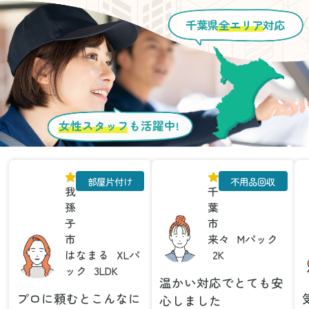
千葉県
全エリア
対応
女性スタッフ
も活躍中!
部屋片付け
不用品回収
我
千
孫
葉
子
市
市
来々
Mパック
はなまる
XLパ
2K
ック
3LDK
温かい対応でとても安
プロに頼むとこんなに
心しました