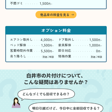
1,500
不燃ゴミ
円
〜
他品目の料金を見る
オプション料金
4,000
1,500
エアコン取外し
ドア取外し
円
円
〜
〜
1,500
1,000
ベッド解体
家具解体
円
円
〜
〜
5,500
0
営業時間外作業
即日対応
円
円
〜
〜
吊り降ろし
特殊作業
別途ご相談
別途ご相談
白井市の片付けについて、
こんな疑問はありませんか？