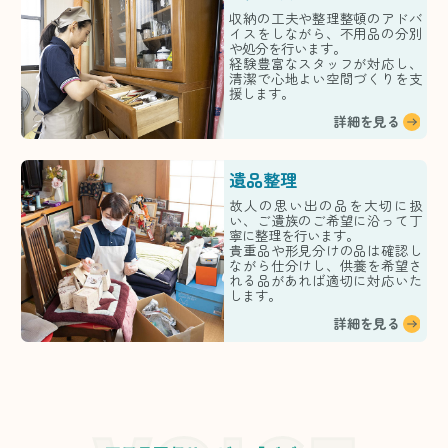
収納の工夫や整理整頓のアドバ
イスをしながら、不用品の分別
や処分を行います。
経験豊富なスタッフが対応し、
清潔で心地よい空間づくりを支
援します。
詳細を見る
遺品整理
故人の思い出の品を大切に扱
い、ご遺族のご希望に沿って丁
寧に整理を行います。
貴重品や形見分けの品は確認し
ながら仕分けし、供養を希望さ
れる品があれば適切に対応いた
します。
詳細を見る