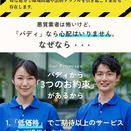
切な処分で環境問題や法的トラブルを引き起こす業者も
存在します。
悪質業者は怖いけど、
「バディ」なら
心配はいりません。
なぜなら
・・・
Our Promises
バディから
「3つのお約束」
があるから
1.
「
低価格」
でご期待以上のサービス