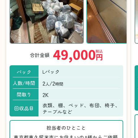
49,000
税込
合計金額
円
Lパック
パック
2
/2
人数/時間
人
時間
2K
間取り
衣類、棚、ベッド、布団、椅子、
回収品目
テーブルなど
担当者のひとこと
東京都東久留米市にお住まいのA様からご依頼