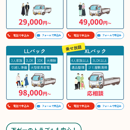
29,000
49,000
円
円
〜
〜
フォームで申込み
フォームで申込み
電話で申込み
電話で申込み
乗せ放題
LLパック
XLパック
3人家族
2LDK
3DK
大掃除
4人家族以上
3LDK以上
引越し準備
大型家具家電
遺品整理
ゴミ屋敷清掃
98,000
応相談
円
〜
フォームで申込み
フォームで申込み
電話で申込み
電話で申込み
万が一のトラブルも安心！