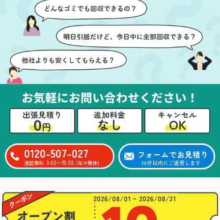
ズに片付いていくのがと
要なものを確認しながら
ても嬉しかったです。作
進めることができ、安心
業が終わった後には、こ
感を持って作業をお任せ
ちらからお願いしなくて
できました。さらに、作
も部屋を簡単に清掃して
業終了後には部屋全体を
いただけたのも好印象で
清掃していただき、まる
した。
で新しい家のような清潔
さらに、分別の仕方やリ
感に感動しました。
サイクル可能なものにつ
お気軽にお問い合わせください！
いても教えていただき、
今後の片付けにも役立つ
出張見積り
追加料金
キャンセル
知識が増えました。また
0
OK
なし
円
何かあれば、ぜひお願い
したいと思っています。
心のこもったサービスを
0120-507-027
フォームでお見積り
ありがとうございまし
9:00〜19:00
30分以内にご返信します
通話無料
(年中無休)
た。
2026/08/01 ~ 2026/08/31