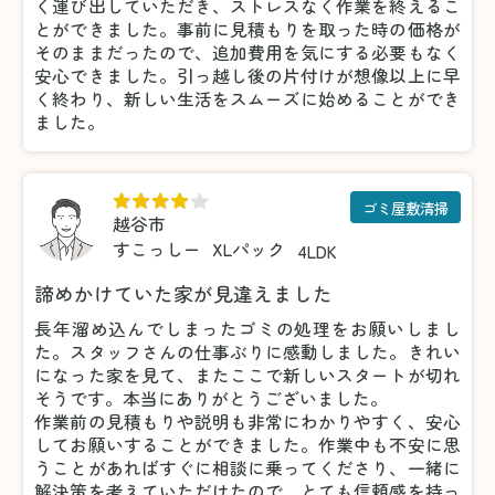
く運び出していただき、ストレスなく作業を終えるこ
とができました。事前に見積もりを取った時の価格が
そのままだったので、追加費用を気にする必要もなく
安心できました。引っ越し後の片付けが想像以上に早
く終わり、新しい生活をスムーズに始めることができ
ました。
ゴミ屋敷清掃
越谷市
すこっしー
XLパック
4LDK
諦めかけていた家が見違えました
長年溜め込んでしまったゴミの処理をお願いしまし
た。スタッフさんの仕事ぶりに感動しました。きれい
になった家を見て、またここで新しいスタートが切れ
そうです。本当にありがとうございました。
作業前の見積もりや説明も非常にわかりやすく、安心
してお願いすることができました。作業中も不安に思
うことがあればすぐに相談に乗ってくださり、一緒に
解決策を考えていただけたので、とても信頼感を持っ