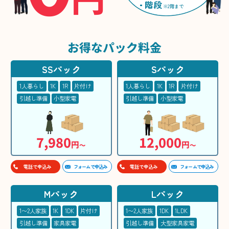
階段
※2階まで
お得な
パック料金
SSパック
Sパック
1人暮らし
1K
1R
片付け
1人暮らし
1K
1R
片付け
引越し準備
小型家電
引越し準備
小型家電
7,980
12,000
円
円
〜
〜
フォームで申込み
フォームで申込み
電話で申込み
電話で申込み
Mパック
Lパック
1〜2人家族
1K
1DK
片付け
1〜2人家族
1DK
1LDK
引越し準備
家具家電
引越し準備
大型家具家電