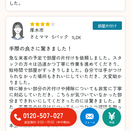
した。
部屋片付け
厚木市
さとママ
Sパック
1LDK
手際の良さに驚きました！
急な来客の予定で部屋の片付けを依頼しました。スタ
ッフの方々は迅速かつ丁寧に作業を進めてくださり、
短時間で部屋がすっきりしました。自分では手がつけ
られなかった場所もきれいにしていただき、大変助か
りました。
特に細かい部分の片付けや掃除についても非常に丁寧
に対応していただき、こちらが気づいていなかった部
分まできれいにしてくださったのには驚きました。ま
た、不要品の仕分けについても一つひとつ確認を取っ
てくださったため、安心してお任せすることができま
0120-507-027
した。おかげで気持ちよく来客を迎えることができ、
8:00〜19:00
通話無料
(年中無休)
フォーム
料金
本当に感謝しています。