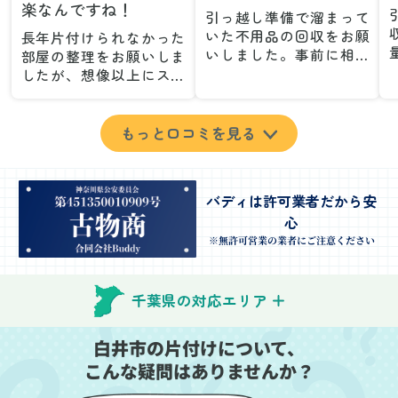
楽なんですね！
引っ越し準備で溜まって
いた不用品の回収をお願
長年片付けられなかった
いしました。事前に相談
部屋の整理をお願いしま
した際も丁寧な対応で、
したが、想像以上にスム
安心して当日を迎えるこ
ーズで驚きました。家族
とができました。特に、
が集めた物や古い家具が
古い家具や壊れた家電な
多く、自分たちだけでは
もっと口コミを見る
ど、処分が難しいものが
どうにもならない状態で
多かったのですが、手際
したが、スタッフの皆さ
よく対応していただき驚
んが手際よく片付けてく
バディは許可業者だから安
きました。
れたので、部屋が驚くほ
心
当日は2名のスタッフが来
どスッキリしました。自
てくださり、作業の流れ
分では手が回らなかった
※無許可営業の業者にご注意ください
や注意点をしっかり説明
場所も含め、プロの力を
していただけたので、こ
実感しました。
ちらも安心感を持って作
特に、物が散乱していた
千葉県の対応エリア
業を見守ることができま
部屋の整理や、細かなア
した。運び出しの際も、
イテムの仕分けを迅速か
白井市の片付けについて、
壁や床を傷つけないよう
つ丁寧に対応していただ
こんな疑問はありませんか？
に細心の注意を払ってい
けたのがありがたかった
ただき、家全体がスムー
です。家族それぞれが必