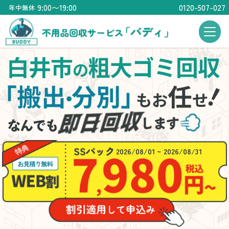
9:00〜19:00
0120-507-027
年中無休
白井市
粗大ゴミ回収
の
「搬出
分別」
任
・
もお
せ
2026/08/01 ~ 2026/08/31