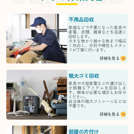
不用品回収
家庭などで不要になった家具や
家電、衣類、雑貨などを迅速に
回収します。
大きな物から細かな物まで幅広
く対応し、分別や梱包もスタッ
フが丁寧に行います。
詳細を見る
粗大ゴミ回収
家具や大型家電などの運び出し
が困難なアイテムを回収しま
す。解体が必要な場合もお任せ
ください。
自治体の粗大ゴミシールなどは
不要です。
詳細を見る
部屋の片付け