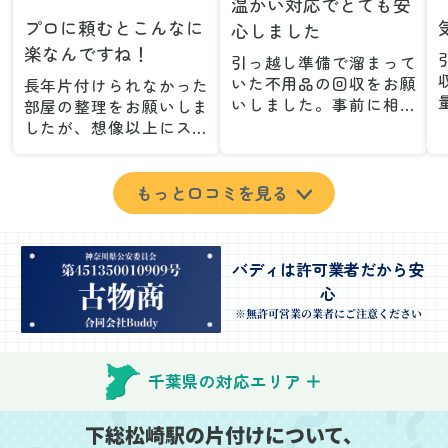
温かい対応でとても安
プロに頼むとこんなに
心しました
楽なんですね！
引っ越し準備で溜まって
いた不用品の回収をお願
長年片付けられなかった
いしました。事前に相談
部屋の整理をお願いしま
した際も丁寧な対応で、
したが、想像以上にスム
安心して当日を迎えるこ
ーズで驚きました。家族
とができました。特に、
が集めた物や古い家具が
古い家具や壊れた家電な
多く、自分たちだけでは
もっと口コミを見る
ど、処分が難しいものが
どうにもならない状態で
多かったのですが、手際
したが、スタッフの皆さ
よく対応していただき驚
んが手際よく片付けてく
バディは許可業者だから安
きました。
れたので、部屋が驚くほ
心
当日は2名のスタッフが来
どスッキリしました。自
てくださり、作業の流れ
分では手が回らなかった
※無許可営業の業者にご注意ください
や注意点をしっかり説明
場所も含め、プロの力を
していただけたので、こ
実感しました。
ちらも安心感を持って作
特に、物が散乱していた
千葉県の対応エリア
業を見守ることができま
部屋の整理や、細かなア
した。運び出しの際も、
イテムの仕分けを迅速か
下総松崎駅の片付けについて、
壁や床を傷つけないよう
つ丁寧に対応していただ