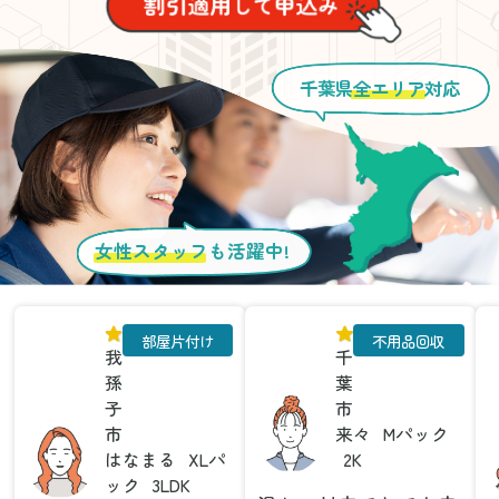
千葉県
全エリア
対応
女性スタッフ
も活躍中!
部屋片付け
不用品回収
我
千
孫
葉
子
市
市
来々
Mパック
はなまる
XLパ
2K
ック
3LDK