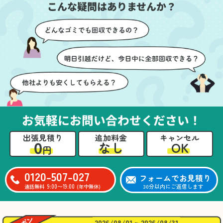
こんな疑問はありませんか？
に細心の注意を払ってい
けたのがありがたかった
ただき、家全体がスムー
です。家族それぞれが必
ズに片付いていくのがと
要なものを確認しながら
ても嬉しかったです。作
進めることができ、安心
業が終わった後には、こ
感を持って作業をお任せ
ちらからお願いしなくて
できました。さらに、作
も部屋を簡単に清掃して
業終了後には部屋全体を
いただけたのも好印象で
清掃していただき、まる
した。
で新しい家のような清潔
さらに、分別の仕方やリ
感に感動しました。
サイクル可能なものにつ
お気軽にお問い合わせください！
いても教えていただき、
今後の片付けにも役立つ
出張見積り
追加料金
キャンセル
知識が増えました。また
0
OK
なし
円
何かあれば、ぜひお願い
したいと思っています。
心のこもったサービスを
0120-507-027
フォームでお見積り
ありがとうございまし
9:00〜19:00
30分以内にご返信します
通話無料
(年中無休)
た。
2026/08/01 ~ 2026/08/31