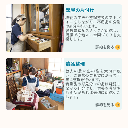
部屋の片付け
収納の工夫や整理整頓のアドバ
イスをしながら、不用品の分別
や処分を行います。
経験豊富なスタッフが対応し、
清潔で心地よい空間づくりを支
援します。
詳細を見る
遺品整理
故人の思い出の品を大切に扱
い、ご遺族のご希望に沿って丁
寧に整理を行います。
貴重品や形見分けの品は確認し
ながら仕分けし、供養を希望さ
れる品があれば適切に対応いた
します。
詳細を見る