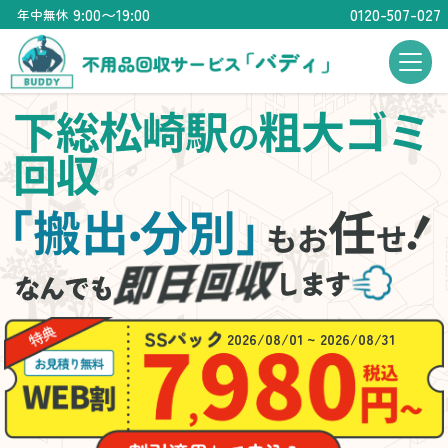
9:00〜19:00
0120-507-027
年中無休
下総松崎駅
粗大ゴミ
の
回収
「搬出
分別」
任
・
もお
せ
2026/08/01 ~ 2026/08/31