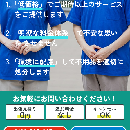
1.
「
低価格」
でご期待以上のサービス
をご提供します
2.
「
明瞭な料金体系」
で不安な思い
を させません
3.
「
環境に配慮」
して不用品を適切に
処分します
お気軽にお問い合わせください！
出張見積り
追加料金
キャンセル
0
OK
なし
円