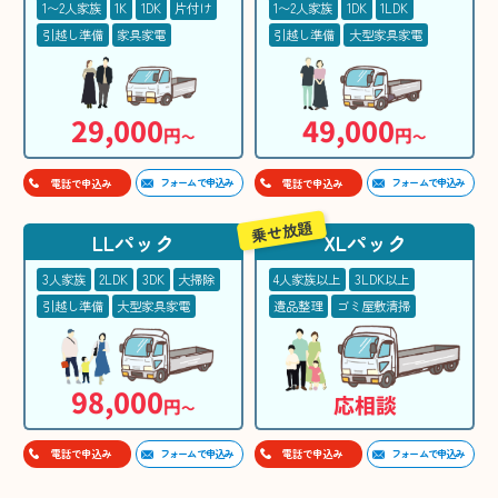
1〜2人家族
1K
1DK
片付け
1〜2人家族
1DK
1LDK
引越し準備
家具家電
引越し準備
大型家具家電
29,000
49,000
円
円
〜
〜
フォームで申込み
フォームで申込み
電話で申込み
電話で申込み
乗せ放題
LLパック
XLパック
3人家族
2LDK
3DK
大掃除
4人家族以上
3LDK以上
引越し準備
大型家具家電
遺品整理
ゴミ屋敷清掃
98,000
応相談
円
〜
フォームで申込み
フォームで申込み
電話で申込み
電話で申込み