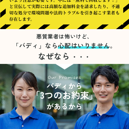
と宣伝して実際には高額な追加料金を請求したり、不適
切な処分で環境問題や法的トラブルを引き起こす業者も
存在します。
悪質業者は怖いけど、
「バディ」なら
心配はいりません。
なぜなら
・・・
Our Promises
バディから
「3つのお約束」
があるから