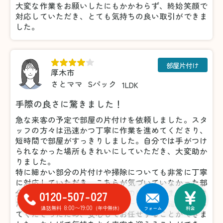
大変な作業をお願いしたにもかかわらず、終始笑顔で
対応していただき、とても気持ちの良い取引ができま
した。
部屋片付け
厚木市
さとママ
Sパック
1LDK
手際の良さに驚きました！
急な来客の予定で部屋の片付けを依頼しました。スタ
ッフの方々は迅速かつ丁寧に作業を進めてくださり、
短時間で部屋がすっきりしました。自分では手がつけ
られなかった場所もきれいにしていただき、大変助か
りました。
特に細かい部分の片付けや掃除についても非常に丁寧
に対応していただき、こちらが気づいていなかった部
0120-507-027
分まできれいにしてくださったのには驚きました。ま
た、不要品の仕分けについても一つひとつ確認を取っ
8:00〜19:00
通話無料
(年中無休)
フォーム
料金
てくださったため、安心してお任せすることができま