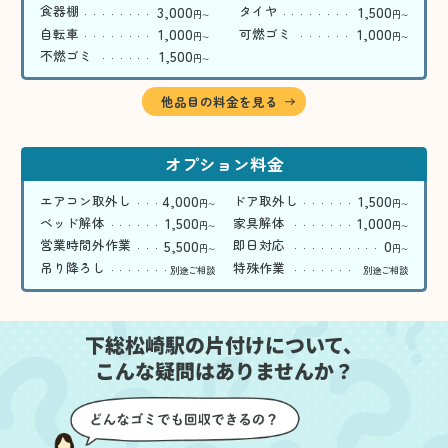
3,000
1,500
食器棚
タイヤ
円
円
〜
〜
1,000
1,000
自転車
可燃ゴミ
円
円
〜
〜
1,500
不燃ゴミ
円
〜
他品目の料金を見る
オプション料金
4,000
1,500
エアコン取外し
ドア取外し
円
円
〜
〜
1,500
1,000
ベッド解体
家具解体
円
円
〜
〜
5,500
0
営業時間外作業
即日対応
円
円
〜
〜
吊り降ろし
特殊作業
別途ご相談
別途ご相談
下総松崎駅の片付けについて、
こんな疑問はありませんか？