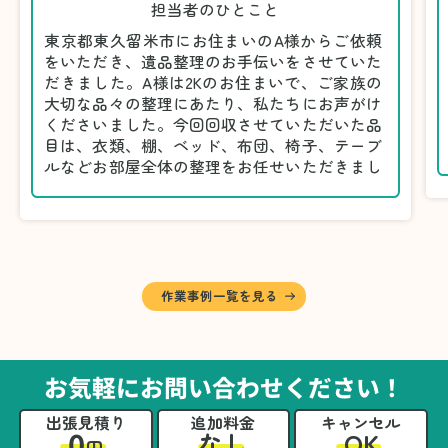
担当者のひとこと
東京都東久留米市にお住まいのA様からご依頼
をいただき、遺品整理のお手伝いをさせていた
だきました。A様は2Kのお住まいで、ご家族の
大切な品々の整理にあたり、私たちにお声がけ
くださいました。今回回収させていただいた品
目は、衣類、棚、ベッド、布団、椅子、テーブ
ルなどお部屋全体の整理をお任せいただきまし
た。
遺品整理は物品の量だけでなく、故人への思い
が込められている分、慎重な対応が求められる
作業です。そのため、A様としっかりとお話し
しながら、不要品と大切に保管される品を丁寧
に仕分けしました。
作業事例一覧を見る
A様から「手際よく進めてくれて助かりまし
た。自分たちだけではここまできちんと整理す
るのは難しかったと思います」との温かいお言
葉をいただきました。遺品整理という心の負担
お気軽にお問い合わせください！
が大きい作業において、少しでもA様の力にな
れたことをスタッフ一同嬉しく思います。
出張見積り
追加料金
キャンセル
0
OK
なし
円