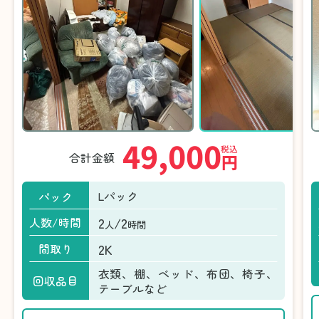
49,000
税込
合計金額
円
Lパック
パック
2
/2
人数/時間
人
時間
2K
間取り
衣類、棚、ベッド、布団、椅子、
回収品目
テーブルなど