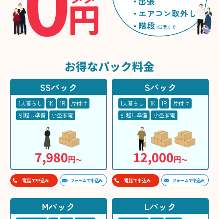
0
円
出張
エアコン取外し
階段
※2階まで
お得な
パック料金
SSパック
Sパック
1人暮らし
1K
1R
片付け
1人暮らし
1K
1R
片付け
引越し準備
小型家電
引越し準備
小型家電
7,980
12,000
円
円
〜
〜
フォームで申込み
フォームで申込み
電話で申込み
電話で申込み
Mパック
Lパック