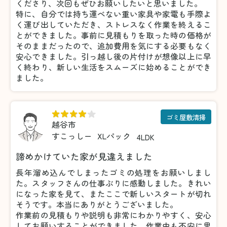
くださり、次回もぜひお願いしたいと思いました。
特に、自分では持ち運べない重い家具や家電も手際よ
く運び出していただき、ストレスなく作業を終えるこ
とができました。事前に見積もりを取った時の価格が
そのままだったので、追加費用を気にする必要もなく
安心できました。引っ越し後の片付けが想像以上に早
く終わり、新しい生活をスムーズに始めることができ
ました。
ゴミ屋敷清掃
越谷市
すこっしー
XLパック
4LDK
諦めかけていた家が見違えました
長年溜め込んでしまったゴミの処理をお願いしまし
た。スタッフさんの仕事ぶりに感動しました。きれい
になった家を見て、またここで新しいスタートが切れ
そうです。本当にありがとうございました。
作業前の見積もりや説明も非常にわかりやすく、安心
してお願いすることができました。作業中も不安に思