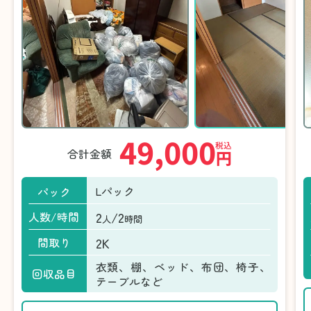
49,000
税込
合計金額
円
Lパック
パック
2
/2
人数/時間
人
時間
2K
間取り
衣類、棚、ベッド、布団、椅子、
回収品目
テーブルなど