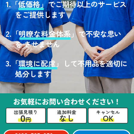
1.
「
低価格」
でご期待以上のサービス
をご提供します
2.
「
明瞭な料金体系」
で不安な思い
を させません
3.
「
環境に配慮」
して不用品を適切に
処分します
お気軽にお問い合わせください！
出張見積り
追加料金
キャンセル
0
OK
なし
円