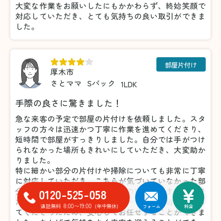
大変な作業をお願いしたにもかかわらず、終始笑顔で
対応していただき、とても気持ちの良い取引ができま
した。
部屋片付け
厚木市
さとママ
Sパック
1LDK
手際の良さに驚きました！
急な来客の予定で部屋の片付けを依頼しました。スタ
ッフの方々は迅速かつ丁寧に作業を進めてくださり、
短時間で部屋がすっきりしました。自分では手がつけ
られなかった場所もきれいにしていただき、大変助か
りました。
特に細かい部分の片付けや掃除についても非常に丁寧
に対応していただき、こちらが気づいていなかった部
0120-525-058
分まできれいにしてくださったのには驚きました。ま
た、不要品の仕分けについても一つひとつ確認を取っ
8:00〜19:00
通話無料
(年中無休)
フォーム
料金
てくださったため、安心してお任せすることができま