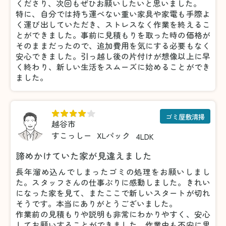
くださり、次回もぜひお願いしたいと思いました。
特に、自分では持ち運べない重い家具や家電も手際よ
く運び出していただき、ストレスなく作業を終えるこ
とができました。事前に見積もりを取った時の価格が
そのままだったので、追加費用を気にする必要もなく
安心できました。引っ越し後の片付けが想像以上に早
く終わり、新しい生活をスムーズに始めることができ
ました。
ゴミ屋敷清掃
越谷市
すこっしー
XLパック
4LDK
諦めかけていた家が見違えました
長年溜め込んでしまったゴミの処理をお願いしまし
た。スタッフさんの仕事ぶりに感動しました。きれい
になった家を見て、またここで新しいスタートが切れ
そうです。本当にありがとうございました。
作業前の見積もりや説明も非常にわかりやすく、安心
してお願いすることができました。作業中も不安に思