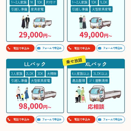
1〜2人家族
1K
1DK
片付け
1〜2人家族
1DK
1LDK
引越し準備
家具家電
引越し準備
大型家具家電
29,000
49,000
円
円
〜
〜
フォームで申込み
フォームで申込み
電話で申込み
電話で申込み
乗せ放題
LLパック
XLパック
3人家族
2LDK
3DK
大掃除
4人家族以上
3LDK以上
引越し準備
大型家具家電
遺品整理
ゴミ屋敷清掃
98,000
応相談
円
〜
フォームで申込み
フォームで申込み
電話で申込み
電話で申込み