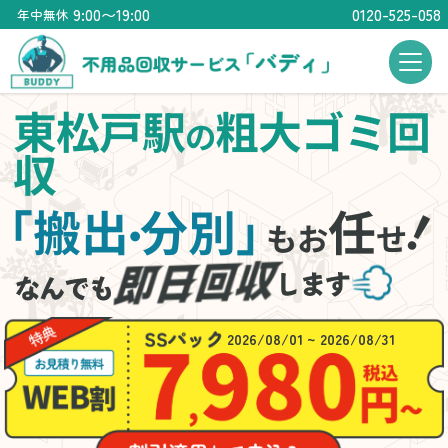
9:00〜19:00
0120-525-058
年中無休
東松戸駅
粗大ゴミ回
の
収
「搬出
分別」
任
・
もお
せ
2026/08/01 ~ 2026/08/31