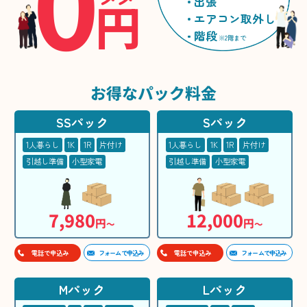
0
円
出張
エアコン取外し
階段
※2階まで
お得な
パック料金
SSパック
Sパック
1人暮らし
1K
1R
片付け
1人暮らし
1K
1R
片付け
引越し準備
小型家電
引越し準備
小型家電
7,980
12,000
円
円
〜
〜
フォームで申込み
フォームで申込み
電話で申込み
電話で申込み
Mパック
Lパック