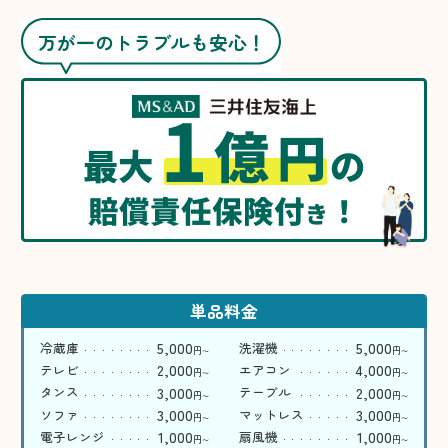
万が一のトラブルも安心！
1
億
円
最大
の
賠償責任保険付
！
き
単品料金
5,000
5,000
冷蔵庫
洗濯機
円
円
〜
〜
2,000
4,000
テレビ
エアコン
円
円
〜
〜
3,000
2,000
タンス
テーブル
円
円
〜
〜
3,000
3,000
ソファ
マットレス
円
円
〜
〜
1,000
1,000
電子レンジ
扇風機
円
円
〜
〜