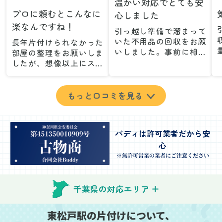
温かい対応でとても安
プロに頼むとこんなに
心しました
楽なんですね！
引っ越し準備で溜まって
いた不用品の回収をお願
長年片付けられなかった
いしました。事前に相談
部屋の整理をお願いしま
した際も丁寧な対応で、
したが、想像以上にスム
安心して当日を迎えるこ
ーズで驚きました。家族
とができました。特に、
が集めた物や古い家具が
古い家具や壊れた家電な
多く、自分たちだけでは
もっと口コミを見る
ど、処分が難しいものが
どうにもならない状態で
多かったのですが、手際
したが、スタッフの皆さ
よく対応していただき驚
んが手際よく片付けてく
バディは許可業者だから安
きました。
れたので、部屋が驚くほ
心
当日は2名のスタッフが来
どスッキリしました。自
てくださり、作業の流れ
分では手が回らなかった
※無許可営業の業者にご注意ください
や注意点をしっかり説明
場所も含め、プロの力を
していただけたので、こ
実感しました。
ちらも安心感を持って作
特に、物が散乱していた
千葉県の対応エリア
業を見守ることができま
部屋の整理や、細かなア
した。運び出しの際も、
イテムの仕分けを迅速か
東松戸駅の片付けについて、
壁や床を傷つけないよう
つ丁寧に対応していただ