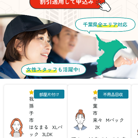
千葉県
全エリア
対応
女性スタッフ
も活躍中!
部屋片付け
不用品回収
我
千
孫
葉
子
市
市
来々
Mパック
はなまる
XLパ
2K
ック
3LDK