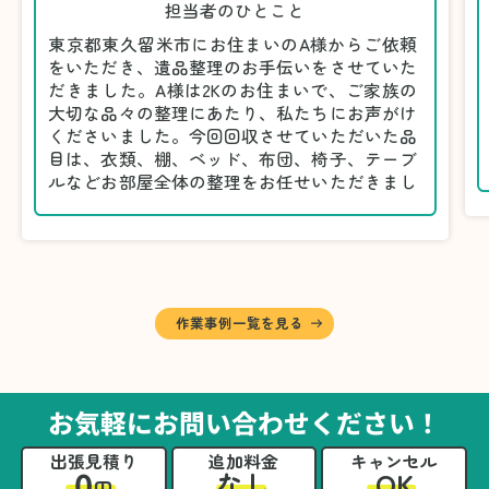
担当者のひとこと
東京都東久留米市にお住まいのA様からご依頼
をいただき、遺品整理のお手伝いをさせていた
だきました。A様は2Kのお住まいで、ご家族の
大切な品々の整理にあたり、私たちにお声がけ
くださいました。今回回収させていただいた品
目は、衣類、棚、ベッド、布団、椅子、テーブ
ルなどお部屋全体の整理をお任せいただきまし
た。
遺品整理は物品の量だけでなく、故人への思い
が込められている分、慎重な対応が求められる
作業です。そのため、A様としっかりとお話し
しながら、不要品と大切に保管される品を丁寧
に仕分けしました。
作業事例一覧を見る
A様から「手際よく進めてくれて助かりまし
た。自分たちだけではここまできちんと整理す
るのは難しかったと思います」との温かいお言
葉をいただきました。遺品整理という心の負担
お気軽にお問い合わせください！
が大きい作業において、少しでもA様の力にな
れたことをスタッフ一同嬉しく思います。
出張見積り
追加料金
キャンセル
0
OK
なし
円