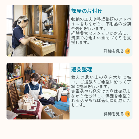
部屋の片付け
収納の工夫や整理整頓のアドバ
イスをしながら、不用品の分別
や処分を行います。
経験豊富なスタッフが対応し、
清潔で心地よい空間づくりを支
援します。
詳細を見る
遺品整理
故人の思い出の品を大切に扱
い、ご遺族のご希望に沿って丁
寧に整理を行います。
貴重品や形見分けの品は確認し
ながら仕分けし、供養を希望さ
れる品があれば適切に対応いた
します。
詳細を見る