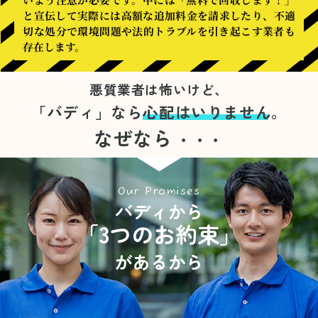
と宣伝して実際には高額な追加料金を請求したり、不適
切な処分で環境問題や法的トラブルを引き起こす業者も
存在します。
悪質業者は怖いけど、
「バディ」なら
心配はいりません。
なぜなら
・・・
Our Promises
バディから
「3つのお約束」
があるから