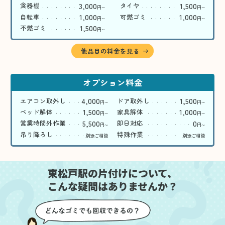
3,000
1,500
食器棚
タイヤ
円
円
〜
〜
1,000
1,000
自転車
可燃ゴミ
円
円
〜
〜
1,500
不燃ゴミ
円
〜
他品目の料金を見る
オプション料金
4,000
1,500
エアコン取外し
ドア取外し
円
円
〜
〜
1,500
1,000
ベッド解体
家具解体
円
円
〜
〜
5,500
0
営業時間外作業
即日対応
円
円
〜
〜
吊り降ろし
特殊作業
別途ご相談
別途ご相談
東松戸駅の片付けについて、
こんな疑問はありませんか？