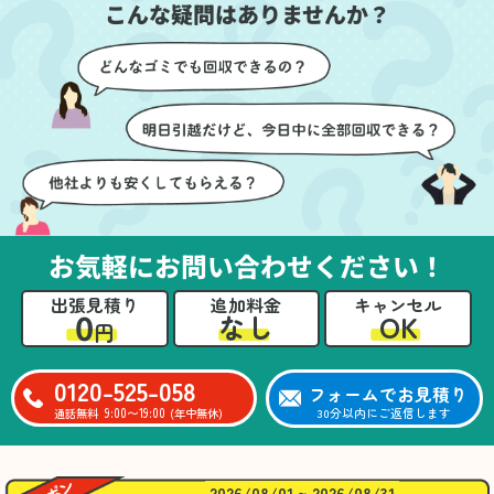
こんな疑問はありませんか？
に細心の注意を払ってい
けたのがありがたかった
ただき、家全体がスムー
です。家族それぞれが必
ズに片付いていくのがと
要なものを確認しながら
ても嬉しかったです。作
進めることができ、安心
業が終わった後には、こ
感を持って作業をお任せ
ちらからお願いしなくて
できました。さらに、作
も部屋を簡単に清掃して
業終了後には部屋全体を
いただけたのも好印象で
清掃していただき、まる
した。
で新しい家のような清潔
さらに、分別の仕方やリ
感に感動しました。
サイクル可能なものにつ
お気軽にお問い合わせください！
いても教えていただき、
今後の片付けにも役立つ
出張見積り
追加料金
キャンセル
知識が増えました。また
0
OK
なし
円
何かあれば、ぜひお願い
したいと思っています。
心のこもったサービスを
0120-525-058
フォームでお見積り
ありがとうございまし
9:00〜19:00
30分以内にご返信します
通話無料
(年中無休)
た。
2026/08/01 ~ 2026/08/31