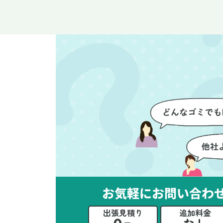
整理や、細かなアイテムの仕分
運
けを迅速かつ丁寧に対応してい
け
ただけたのがありがたかったで
て
す。家族それぞれが必要なもの
に
を確認しながら進めることがで
か
き、安心感を持って作業をお任
に
せできました。さらに、作業終
て
了後には部屋全体を清掃してい
だ
ただき、まるで新しい家のよう
さ
な清潔感に感動しました。
ル
い
立
か
思
お気軽にお問い合わ
ー
た
出張見積り
追加料金