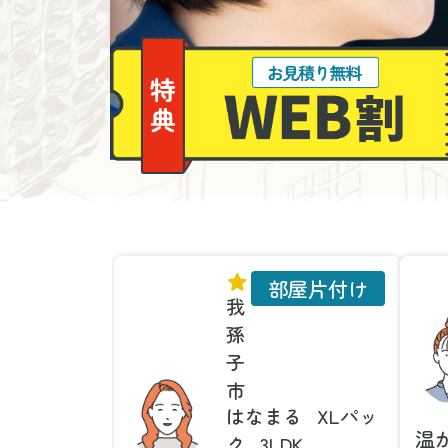
部屋片付け
我
孫
子
市
はなまる
XLパッ
温
ク
3LDK