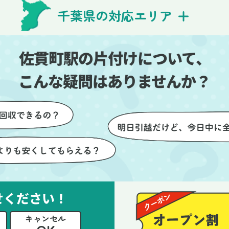
費用を気にする必要も
び出しの際も、壁や床を傷つ
千葉県の対応エリア
できました。引っ越し
ないように細心の注意を払っ
けが想像以上に早く終
いただき、家全体がスムーズ
しい生活をスムーズに
片付いていくのがとても嬉し
佐貫町駅の片付けについて、
とができました。
ったです。作業が終わった後
は、こちらからお願いしなく
こんな疑問はありませんか？
も部屋を簡単に清掃していた
けたのも好印象でした。
らに、分別の仕方やリサイク
可能なものについても教えて
ただき、今後の片付けにも役
つ知識が増えました。また何
あれば、ぜひお願いしたいと
っています。心のこもったサ
せください！
ビスをありがとうございまし
。
キャンセル