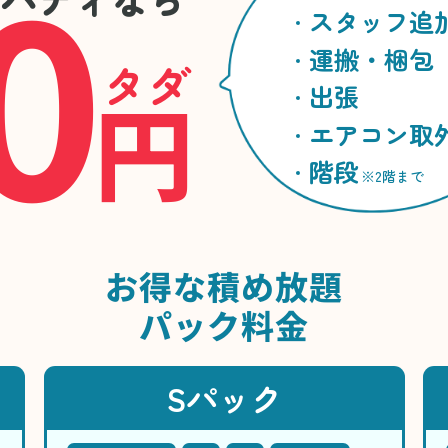
0
スタッフ追
運搬・梱包
タダ
円
出張
エアコン取
階段
※2階まで
お得な
積め放題
パック料金
Sパック