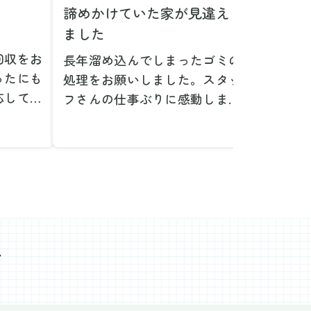
諦めかけていた家が見違え
家具の
ました
とは！
回収をお
長年溜め込んでしまったゴミの
粗大ゴ
ったにも
処理をお願いしました。スタッ
が、想
応してい
フさんの仕事ぶりに感動しまし
で驚き
たです。
た。きれいになった家を見て、
運び出
なって応
またここで新しいスタートが切
かった
ぜひお願
れそうです。本当にありがとう
た。料
。
ございました。
願いで
べない重
作業前の見積もりや説明も非常
さらに
く運び出
にわかりやすく、安心してお願
を傷つ
スなく作
いすることができました。作業
払いな
ました。
心
中も不安に思うことがあればす
印象的
た時の価
ぐに相談に乗ってくださり、一
周囲へ
で、追加
緒に解決策を考えていただけた
民への