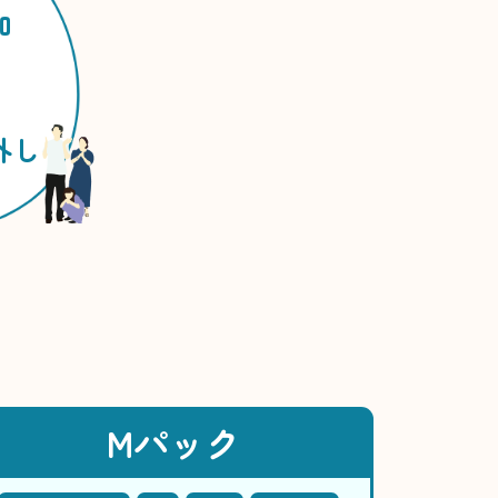
加
外し
Mパック