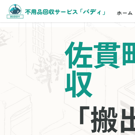
ホーム
佐貫
収
「搬