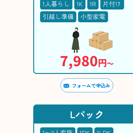
1人暮らし
1K
1R
片付け
引越し準備
小型家電
7,980
円
〜
フォームで申込み
Lパック
1〜2人家族
1DK
1LDK