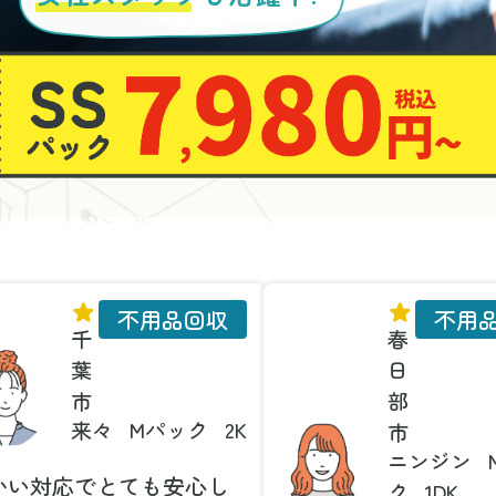
不用品回収
不用
千
春
葉
日
市
部
来々
Mパック
2K
市
ニンジン
かい対応でとても安心し
ク
1DK