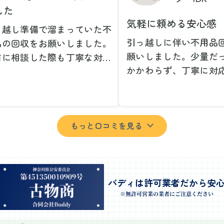
した
気軽に頼める安心感
っ越し準備で溜まっていた不
引っ越しに伴い不用品
品の回収をお願いしました。
願いしました。少量だ
前に相談した際も丁寧な対応
かかわらず、丁寧に対
、安心して当日を迎えること
ただけてとても良かっ
できました。特に、古い家具
小さな相談にも親身に
壊れた家電など、処分が難し
じてくださり、次回も
ものが多かったのですが、手
もっと口コミを見る
いしたいと思いました
よく対応していただき驚きま
特に、自分では持ち運
た。
い家具や家電も手際よ
日は2名のスタッフが来てく
していただき、ストレ
さり、作業の流れや注意点を
業を終えることができ
バディは許可業者だから安
っかり説明していただけたの
事前に見積もりを取っ
※無許可営業の業者にご注意ください
、こちらも安心感を持って作
格がそのままだったの
を見守ることができました。