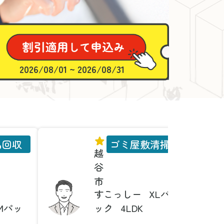
2026/08/01 ~ 2026/08/31
品回収
ゴミ屋敷清掃
越
谷
市
すこっしー
XLパ
Mパッ
ック
4LDK