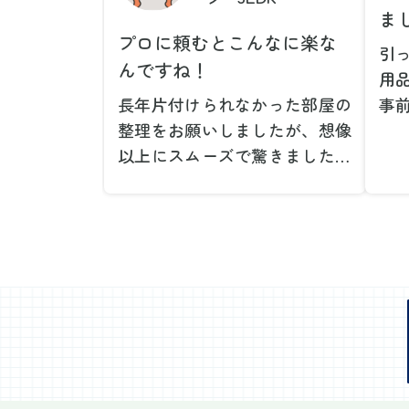
ま
プロに頼むとこんなに楽な
引
んですね！
用
長年片付けられなかった部屋の
事
整理をお願いしましたが、想像
で
以上にスムーズで驚きました。
が
家族が集めた物や古い家具が多
や
く、自分たちだけではどうにも
い
ならない状態でしたが、スタッ
際
フの皆さんが手際よく片付けて
し
くれたので、部屋が驚くほどス
当
ッキリしました。自分では手が
だ
回らなかった場所も含め、プロ
し
の力を実感しました。
で
特に、物が散乱していた部屋の
業