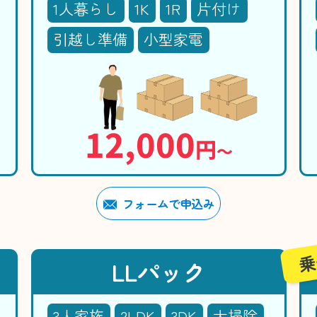
1人暮らし
1K
1R
片付け
引越し準備
小型家電
12,000
円
〜
フォームで申込み
乗
LLパック
3人家族
2LDK
3DK
大掃除