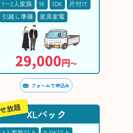
1〜2人家族
1K
1DK
片付け
引越し準備
家具家電
29,000
円
〜
フォームで申込み
せ放題
XLパック
4人家族以上
3LDK以上