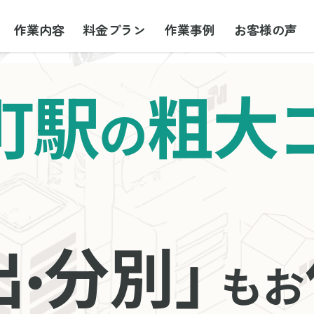
作業内容
料金プラン
作業事例
お客様の声
町駅
粗大
の
出
分別」
・
もお