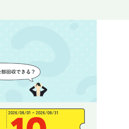
なく安心
ので、とても信頼感を持って進
配って
後の片付
めることができました。家の状
作業を
わり、新
態がここまで変わるとは思わな
ず、終
始めるこ
かったので、お願いして本当に
き、と
良かったと思います。
できま
2026/08/01 ~ 2026/08/31