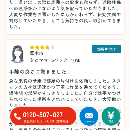
た。運び出しの際に周囲への配慮も怠らず、近隣住民
への迷惑をかけないよう気を配っていただきました。
大変な作業をお願いしたにもかかわらず、終始笑顔で
対応していただき、とても気持ちの良い取引ができま
した。
部屋片付け
厚木市
さとママ
Sパック
1LDK
手際の良さに驚きました！
急な来客の予定で部屋の片付けを依頼しました。スタ
ッフの方々は迅速かつ丁寧に作業を進めてくださり、
短時間で部屋がすっきりしました。自分では手がつけ
られなかった場所もきれいにしていただき、大変助か
りました。
特に細かい部分の片付けや掃除についても非常に丁寧
0120-507-027
に対応していただき、こちらが気づいていなかった部
8:00〜19:00
通話無料
(年中無休)
フォーム
料金
分まできれいにしてくださったのには驚きました。ま
た、不要品の仕分けについても一つひとつ確認を取っ