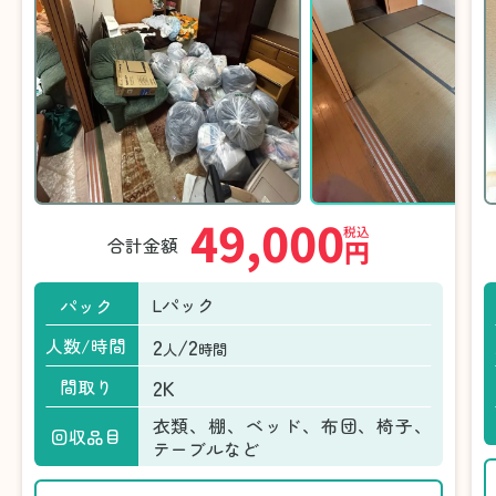
49,000
税込
合計金額
円
Lパック
パック
2
/2
人数/時間
人
時間
2K
間取り
衣類、棚、ベッド、布団、椅子、
回収品目
テーブルなど