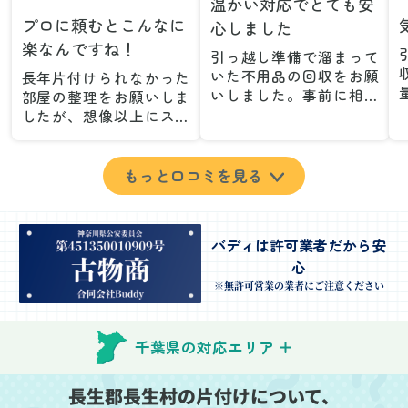
温かい対応でとても安
プロに頼むとこんなに
心しました
楽なんですね！
引っ越し準備で溜まって
いた不用品の回収をお願
長年片付けられなかった
いしました。事前に相談
部屋の整理をお願いしま
した際も丁寧な対応で、
したが、想像以上にスム
安心して当日を迎えるこ
ーズで驚きました。家族
とができました。特に、
が集めた物や古い家具が
古い家具や壊れた家電な
多く、自分たちだけでは
もっと口コミを見る
ど、処分が難しいものが
どうにもならない状態で
多かったのですが、手際
したが、スタッフの皆さ
よく対応していただき驚
んが手際よく片付けてく
バディは許可業者だから安
きました。
れたので、部屋が驚くほ
心
当日は2名のスタッフが来
どスッキリしました。自
てくださり、作業の流れ
分では手が回らなかった
※無許可営業の業者にご注意ください
や注意点をしっかり説明
場所も含め、プロの力を
していただけたので、こ
実感しました。
ちらも安心感を持って作
特に、物が散乱していた
千葉県の対応エリア
業を見守ることができま
部屋の整理や、細かなア
した。運び出しの際も、
イテムの仕分けを迅速か
長生郡長生村の片付けについて、
壁や床を傷つけないよう
つ丁寧に対応していただ