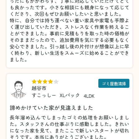
ったにもかかわらず、丁寧に対応していただけてとて
も良かったです。小さな相談にも親身になって応じて
くださり、次回もぜひお願いしたいと思いました。
特に、自分では持ち運べない重い家具や家電も手際よ
く運び出していただき、ストレスなく作業を終えるこ
とができました。事前に見積もりを取った時の価格が
そのままだったので、追加費用を気にする必要もなく
安心できました。引っ越し後の片付けが想像以上に早
く終わり、新しい生活をスムーズに始めることができ
ました。
ゴミ屋敷清掃
越谷市
すこっしー
XLパック
4LDK
諦めかけていた家が見違えました
長年溜め込んでしまったゴミの処理をお願いしまし
た。スタッフさんの仕事ぶりに感動しました。きれい
になった家を見て、またここで新しいスタートが切れ
そうです。本当にありがとうございました。