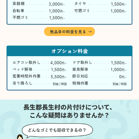
3,000
1,500
食器棚
タイヤ
円
円
〜
〜
1,000
1,000
自転車
可燃ゴミ
円
円
〜
〜
1,500
不燃ゴミ
円
〜
他品目の料金を見る
オプション料金
4,000
1,500
エアコン取外し
ドア取外し
円
円
〜
〜
1,500
1,000
ベッド解体
家具解体
円
円
〜
〜
5,500
0
営業時間外作業
即日対応
円
円
〜
〜
吊り降ろし
特殊作業
別途ご相談
別途ご相談
長生郡長生村の片付けについて、
こんな疑問はありませんか？