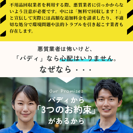
不用品回収業者を利用する際、悪質業者に引っかからな
いよう注意が必要です。中には「無料で回収します！」
と宣伝して実際には高額な追加料金を請求したり、不適
切な処分で環境問題や法的トラブルを引き起こす業者も
存在します。
悪質業者は怖いけど、
「バディ」なら
心配はいりません。
なぜなら
・・・
Our Promises
バディから
「3つのお約束」
があるから