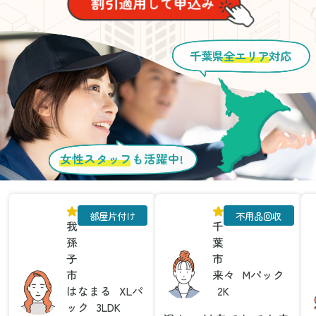
千葉県
全エリア
対応
女性スタッフ
も活躍中!
部屋片付け
不用品回収
我
千
孫
葉
子
市
市
来々
Mパック
はなまる
XLパ
2K
ック
3LDK