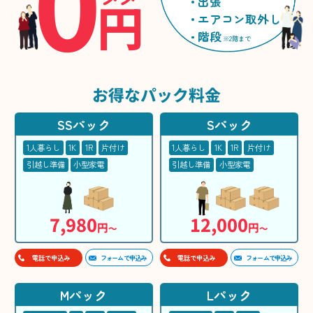
0
円
出張
エアコン取外し
階段
※2階まで
お得な
パック料金
SSパック
Sパック
1人暮らし
1K
1R
片付け
1人暮らし
1K
1R
片付け
引越し準備
小型家電
引越し準備
小型家電
7,980
12,000
円
円
〜
〜
フォームで申込み
フォームで申込み
電話で申込み
電話で申込み
Mパック
Lパック