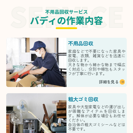
不用品回収サービス
バディの作業内容
不用品回収
家庭などで不要になった家具や
家電、衣類、雑貨などを迅速に
回収します。
大きな物から細かな物まで幅広
く対応し、分別や梱包もスタッ
フが丁寧に行います。
詳細を見る
粗大ゴミ回収
家具や大型家電などの運び出し
が困難なアイテムを回収しま
す。解体が必要な場合もお任せ
ください。
自治体の粗大ゴミシールなどは
不要です。