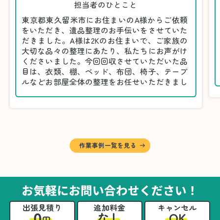
担当者のひとこと
東京都東久留米市にお住まいのA様からご依頼
をいただき、遺品整理のお手伝いをさせていた
だきました。A様は2Kのお住まいで、ご家族の
大切な品々の整理にあたり、私たちにお声がけ
くださいました。今回回収させていただいた品
目は、衣類、棚、ベッド、布団、椅子、テーブ
ルなどお部屋全体の整理をお任せいただきまし
た。
遺品整理は物品の量だけでなく、故人への思い
が込められている分、慎重な対応が求められる
作業です。そのため、A様としっかりとお話し
しながら、不要品と大切に保管される品を丁寧
に仕分けしました。
作業事例一覧を見る
A様から「手際よく進めてくれて助かりまし
た。自分たちだけではここまできちんと整理す
るのは難しかったと思います」との温かいお言
葉をいただきました。遺品整理という心の負担
お気軽にお問い合わせください！
が大きい作業において、少しでもA様の力にな
れたことをスタッフ一同嬉しく思います。
出張見積り
追加料金
キャンセル
0
OK
なし
円