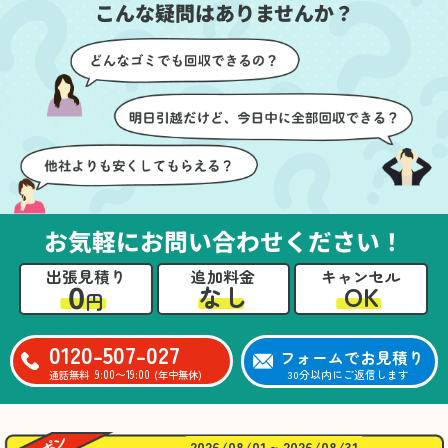
こんな疑問はありませんか？
に細心の注意を払ってい
けたのがありがたかった
ただき、家全体がスムー
です。家族それぞれが必
ズに片付いていくのがと
要なものを確認しながら
ても嬉しかったです。作
進めることができ、安心
業が終わった後には、こ
感を持って作業をお任せ
ちらからお願いしなくて
できました。さらに、作
も部屋を簡単に清掃して
業終了後には部屋全体を
いただけたのも好印象で
清掃していただき、まる
した。
で新しい家のような清潔
さらに、分別の仕方やリ
感に感動しました。
サイクル可能なものにつ
お気軽にお問い合わせください！
いても教えていただき、
今後の片付けにも役立つ
出張見積り
追加料金
キャンセル
知識が増えました。また
0
OK
なし
円
何かあれば、ぜひお願い
したいと思っています。
心のこもったサービスを
0120-507-027
フォームでお見積り
ありがとうございまし
9:00〜19:00
30分以内にご返信します
通話無料
(年中無休)
た。
2026/08/01 ~ 2026/08/31