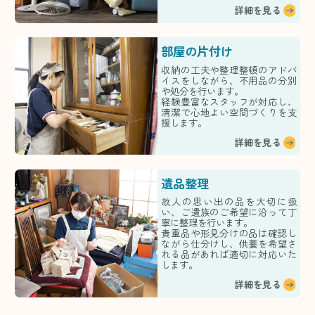
詳細を見る
部屋の片付け
収納の工夫や整理整頓のアドバ
イスをしながら、不用品の分別
や処分を行います。
経験豊富なスタッフが対応し、
清潔で心地よい空間づくりを支
援します。
詳細を見る
遺品整理
故人の思い出の品を大切に扱
い、ご遺族のご希望に沿って丁
寧に整理を行います。
貴重品や形見分けの品は確認し
ながら仕分けし、供養を希望さ
れる品があれば適切に対応いた
します。
詳細を見る