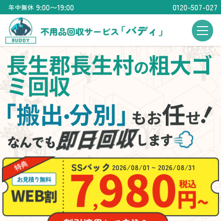
9:00〜19:00
0120-507-027
年中無休
長生郡長生村
粗大ゴ
の
ミ回収
「搬出
分別」
任
・
もお
せ
2026/08/01 ~ 2026/08/31