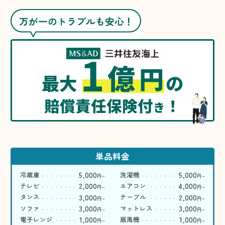
万が一のトラブルも安心！
1
億
円
最大
の
賠償責任保険付
！
き
単品料金
5,000
5,000
冷蔵庫
洗濯機
円
円
〜
〜
2,000
4,000
テレビ
エアコン
円
円
〜
〜
3,000
2,000
タンス
テーブル
円
円
〜
〜
3,000
3,000
ソファ
マットレス
円
円
〜
〜
1,000
1,000
電子レンジ
扇風機
円
円
〜
〜