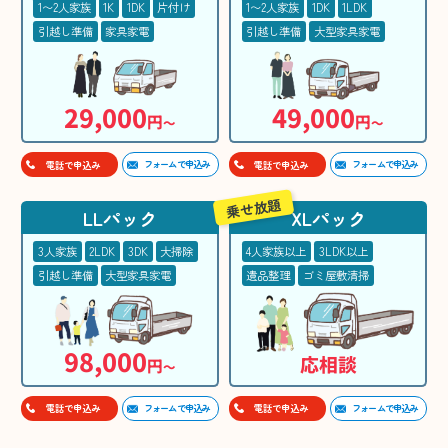
1〜2人家族
1K
1DK
片付け
1〜2人家族
1DK
1LDK
引越し準備
家具家電
引越し準備
大型家具家電
29,000
49,000
円
円
〜
〜
フォームで申込み
フォームで申込み
電話で申込み
電話で申込み
乗せ放題
LLパック
XLパック
3人家族
2LDK
3DK
大掃除
4人家族以上
3LDK以上
引越し準備
大型家具家電
遺品整理
ゴミ屋敷清掃
98,000
応相談
円
〜
フォームで申込み
フォームで申込み
電話で申込み
電話で申込み