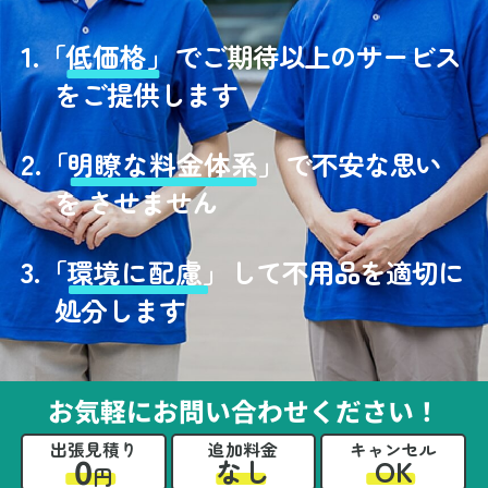
1.
「
低価格」
でご期待以上のサービス
をご提供します
2.
「
明瞭な料金体系」
で不安な思い
を させません
3.
「
環境に配慮」
して不用品を適切に
処分します
お気軽にお問い合わせください！
出張見積り
追加料金
キャンセル
0
OK
なし
円