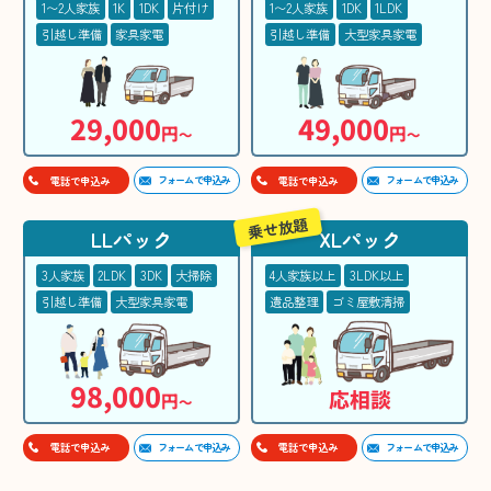
1〜2人家族
1K
1DK
片付け
1〜2人家族
1DK
1LDK
引越し準備
家具家電
引越し準備
大型家具家電
29,000
49,000
円
円
〜
〜
フォームで申込み
フォームで申込み
電話で申込み
電話で申込み
乗せ放題
LLパック
XLパック
3人家族
2LDK
3DK
大掃除
4人家族以上
3LDK以上
引越し準備
大型家具家電
遺品整理
ゴミ屋敷清掃
98,000
応相談
円
〜
フォームで申込み
フォームで申込み
電話で申込み
電話で申込み