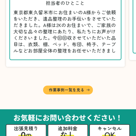
担当者のひとこと
東京都東久留米市にお住まいのA様からご依頼
をいただき、遺品整理のお手伝いをさせていた
だきました。A様は2Kのお住まいで、ご家族の
大切な品々の整理にあたり、私たちにお声がけ
くださいました。今回回収させていただいた品
目は、衣類、棚、ベッド、布団、椅子、テーブ
ルなどお部屋全体の整理をお任せいただきまし
た。
遺品整理は物品の量だけでなく、故人への思い
が込められている分、慎重な対応が求められる
作業です。そのため、A様としっかりとお話し
しながら、不要品と大切に保管される品を丁寧
に仕分けしました。
作業事例一覧を見る
A様から「手際よく進めてくれて助かりまし
た。自分たちだけではここまできちんと整理す
るのは難しかったと思います」との温かいお言
葉をいただきました。遺品整理という心の負担
お気軽にお問い合わせください！
が大きい作業において、少しでもA様の力にな
れたことをスタッフ一同嬉しく思います。
出張見積り
追加料金
キャンセル
0
OK
なし
円