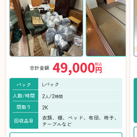
49,000
税込
合計金額
円
Lパック
パック
2
/2
人数/時間
人
時間
2K
間取り
衣類、棚、ベッド、布団、椅子、
回収品目
テーブルなど