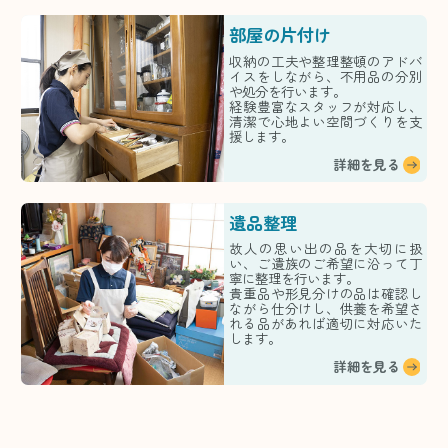
部屋の片付け
収納の工夫や整理整頓のアドバ
イスをしながら、不用品の分別
や処分を行います。
経験豊富なスタッフが対応し、
清潔で心地よい空間づくりを支
援します。
詳細を見る
遺品整理
故人の思い出の品を大切に扱
い、ご遺族のご希望に沿って丁
寧に整理を行います。
貴重品や形見分けの品は確認し
ながら仕分けし、供養を希望さ
れる品があれば適切に対応いた
します。
詳細を見る