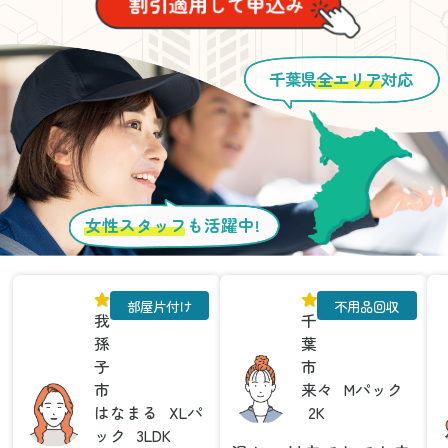
千葉県
全エリア
対応
女性スタッフ
も活躍中!
部屋片付け
不用品回収
我
千
孫
葉
子
市
市
来々
Mパック
はなまる
XLパ
2K
ック
3LDK