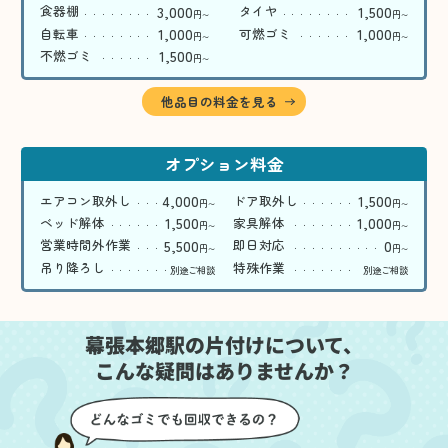
3,000
1,500
食器棚
タイヤ
円
円
〜
〜
1,000
1,000
自転車
可燃ゴミ
円
円
〜
〜
1,500
不燃ゴミ
円
〜
他品目の料金を見る
オプション料金
4,000
1,500
エアコン取外し
ドア取外し
円
円
〜
〜
1,500
1,000
ベッド解体
家具解体
円
円
〜
〜
5,500
0
営業時間外作業
即日対応
円
円
〜
〜
吊り降ろし
特殊作業
別途ご相談
別途ご相談
幕張本郷駅の片付けについて、
こんな疑問はありませんか？