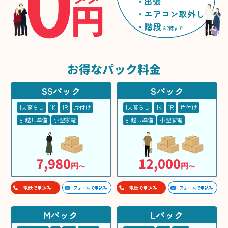
0
円
出張
エアコン取外し
階段
※2階まで
お得な
パック料金
SSパック
Sパック
1人暮らし
1K
1R
片付け
1人暮らし
1K
1R
片付け
引越し準備
小型家電
引越し準備
小型家電
7,980
12,000
円
円
〜
〜
フォームで申込み
フォームで申込み
電話で申込み
電話で申込み
Mパック
Lパック