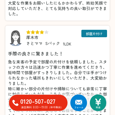
大変な作業をお願いしたにもかかわらず、終始笑顔で
対応していただき、とても気持ちの良い取引ができま
した。
部屋片付け
厚木市
さとママ
Sパック
1LDK
手際の良さに驚きました！
急な来客の予定で部屋の片付けを依頼しました。スタ
ッフの方々は迅速かつ丁寧に作業を進めてくださり、
短時間で部屋がすっきりしました。自分では手がつけ
られなかった場所もきれいにしていただき、大変助か
りました。
特に細かい部分の片付けや掃除についても非常に丁寧
に対応していただき、こちらが気づいていなかった部
0120-507-027
分まできれいにしてくださったのには驚きました。ま
た、不要品の仕分けについても一つひとつ確認を取っ
8:00〜19:00
通話無料
(年中無休)
フォーム
料金
てくださったため、安心してお任せすることができま