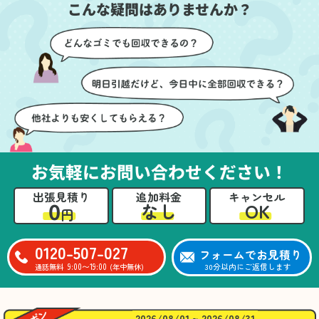
こんな疑問はありませんか？
に細心の注意を払ってい
けたのがありがたかった
ただき、家全体がスムー
です。家族それぞれが必
ズに片付いていくのがと
要なものを確認しながら
ても嬉しかったです。作
進めることができ、安心
業が終わった後には、こ
感を持って作業をお任せ
ちらからお願いしなくて
できました。さらに、作
も部屋を簡単に清掃して
業終了後には部屋全体を
いただけたのも好印象で
清掃していただき、まる
した。
で新しい家のような清潔
さらに、分別の仕方やリ
感に感動しました。
サイクル可能なものにつ
お気軽にお問い合わせください！
いても教えていただき、
今後の片付けにも役立つ
出張見積り
追加料金
キャンセル
知識が増えました。また
0
OK
なし
円
何かあれば、ぜひお願い
したいと思っています。
心のこもったサービスを
0120-507-027
フォームでお見積り
ありがとうございまし
9:00〜19:00
30分以内にご返信します
通話無料
(年中無休)
た。
2026/08/01 ~ 2026/08/31