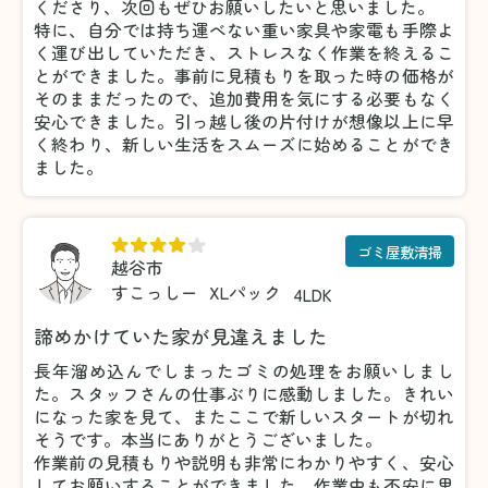
くださり、次回もぜひお願いしたいと思いました。
特に、自分では持ち運べない重い家具や家電も手際よ
く運び出していただき、ストレスなく作業を終えるこ
とができました。事前に見積もりを取った時の価格が
そのままだったので、追加費用を気にする必要もなく
安心できました。引っ越し後の片付けが想像以上に早
く終わり、新しい生活をスムーズに始めることができ
ました。
ゴミ屋敷清掃
越谷市
すこっしー
XLパック
4LDK
諦めかけていた家が見違えました
長年溜め込んでしまったゴミの処理をお願いしまし
た。スタッフさんの仕事ぶりに感動しました。きれい
になった家を見て、またここで新しいスタートが切れ
そうです。本当にありがとうございました。
作業前の見積もりや説明も非常にわかりやすく、安心
してお願いすることができました。作業中も不安に思