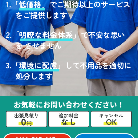
1.
「
低価格」
でご期待以上のサービス
をご提供します
2.
「
明瞭な料金体系」
で不安な思い
を させません
3.
「
環境に配慮」
して不用品を適切に
処分します
お気軽にお問い合わせください！
出張見積り
追加料金
キャンセル
0
OK
なし
円