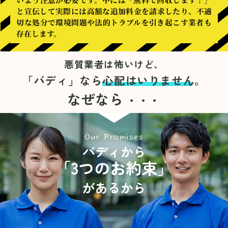
と宣伝して実際には高額な追加料金を請求したり、不適
切な処分で環境問題や法的トラブルを引き起こす業者も
存在します。
悪質業者は怖いけど、
「バディ」なら
心配はいりません。
なぜなら
・・・
Our Promises
バディから
「3つのお約束」
があるから