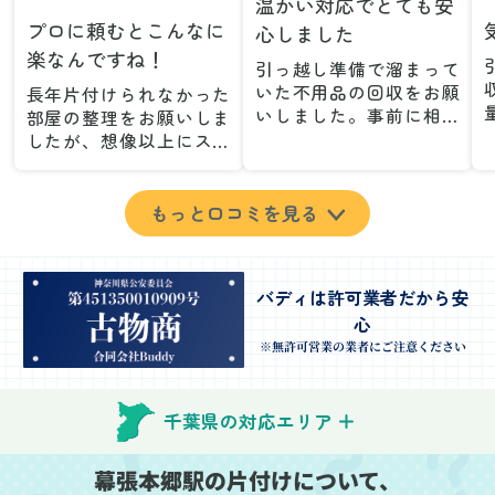
温かい対応でとても安
プロに頼むとこんなに
心しました
楽なんですね！
引っ越し準備で溜まって
いた不用品の回収をお願
長年片付けられなかった
いしました。事前に相談
部屋の整理をお願いしま
した際も丁寧な対応で、
したが、想像以上にスム
安心して当日を迎えるこ
ーズで驚きました。家族
とができました。特に、
が集めた物や古い家具が
古い家具や壊れた家電な
多く、自分たちだけでは
もっと口コミを見る
ど、処分が難しいものが
どうにもならない状態で
多かったのですが、手際
したが、スタッフの皆さ
よく対応していただき驚
んが手際よく片付けてく
バディは許可業者だから安
きました。
れたので、部屋が驚くほ
心
当日は2名のスタッフが来
どスッキリしました。自
てくださり、作業の流れ
分では手が回らなかった
※無許可営業の業者にご注意ください
や注意点をしっかり説明
場所も含め、プロの力を
していただけたので、こ
実感しました。
ちらも安心感を持って作
特に、物が散乱していた
千葉県の対応エリア
業を見守ることができま
部屋の整理や、細かなア
した。運び出しの際も、
イテムの仕分けを迅速か
幕張本郷駅の片付けについて、
壁や床を傷つけないよう
つ丁寧に対応していただ