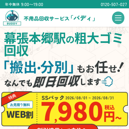
9:00〜19:00
0120-507-027
年中無休
幕張本郷駅
粗大ゴミ
の
回収
「搬出
分別」
任
・
もお
せ
2026/08/01 ~ 2026/08/31