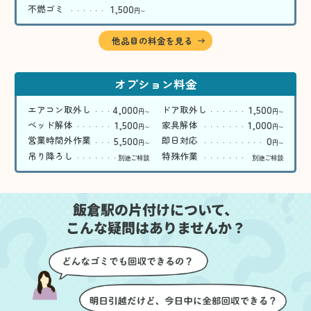
1,500
不燃ゴミ
円
〜
他品目の料金を見る
オプション料金
4,000
1,500
エアコン取外し
ドア取外し
円
円
〜
〜
1,500
1,000
ベッド解体
家具解体
円
円
〜
〜
5,500
0
営業時間外作業
即日対応
円
円
〜
〜
吊り降ろし
特殊作業
別途ご相談
別途ご相談
飯倉駅の片付けについて、
こんな疑問はありませんか？