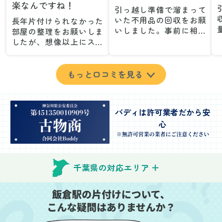
楽なんですね！
引っ越し準備で溜まって
いた不用品の回収をお願
長年片付けられなかった
いしました。事前に相談
部屋の整理をお願いしま
した際も丁寧な対応で、
したが、想像以上にスム
安心して当日を迎えるこ
ーズで驚きました。家族
とができました。特に、
が集めた物や古い家具が
古い家具や壊れた家電な
多く、自分たちだけでは
もっと口コミを見る
ど、処分が難しいものが
どうにもならない状態で
多かったのですが、手際
したが、スタッフの皆さ
よく対応していただき驚
んが手際よく片付けてく
バディは許可業者だから安
きました。
れたので、部屋が驚くほ
心
当日は2名のスタッフが来
どスッキリしました。自
てくださり、作業の流れ
分では手が回らなかった
※無許可営業の業者にご注意ください
や注意点をしっかり説明
場所も含め、プロの力を
していただけたので、こ
実感しました。
ちらも安心感を持って作
特に、物が散乱していた
千葉県の対応エリア
業を見守ることができま
部屋の整理や、細かなア
した。運び出しの際も、
イテムの仕分けを迅速か
飯倉駅の片付けについて、
壁や床を傷つけないよう
つ丁寧に対応していただ
こんな疑問はありませんか？
に細心の注意を払ってい
けたのがありがたかった
ただき、家全体がスムー
です。家族それぞれが必