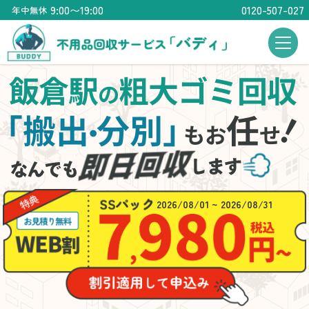
9:00〜19:00
0120-507-027
年中無休
飯倉駅
粗大ゴミ回収
の
「搬出
分別」
任
・
もお
せ
2026/08/01 ~ 2026/08/31