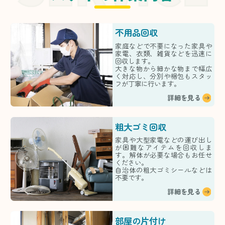
不用品回収
家庭などで不要になった家具や
家電、衣類、雑貨などを迅速に
回収します。
大きな物から細かな物まで幅広
く対応し、分別や梱包もスタッ
フが丁寧に行います。
詳細を見る
粗大ゴミ回収
家具や大型家電などの運び出し
が困難なアイテムを回収しま
す。解体が必要な場合もお任せ
ください。
自治体の粗大ゴミシールなどは
不要です。
詳細を見る
部屋の片付け