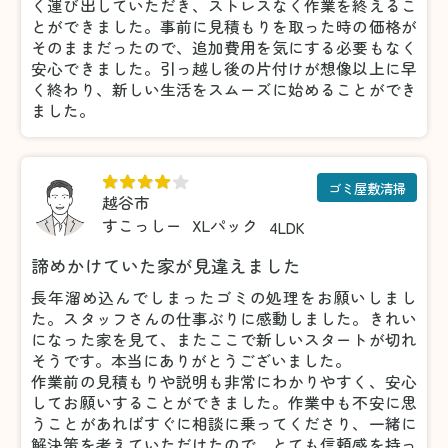
く運び出していただき、ストレスなく作業を終えるこ
とができました。事前に見積もりを取った時の価格が
そのままだったので、追加費用を気にする必要もなく
安心できました。引っ越し後の片付けが想像以上に早
く終わり、新しい生活をスムーズに始めることができ
ました。
ゴミ屋敷清掃
越谷市
すこっしー
XLパック
4LDK
諦めかけていた家が見違えました
長年溜め込んでしまったゴミの処理をお願いしまし
た。スタッフさんの仕事ぶりに感動しました。きれい
になった家を見て、またここで新しいスタートが切れ
そうです。本当にありがとうございました。
作業前の見積もりや説明も非常にわかりやすく、安心
してお願いすることができました。作業中も不安に思
うことがあればすぐに相談に乗ってくださり、一緒に
解決策を考えていただけたので、とても信頼感を持っ