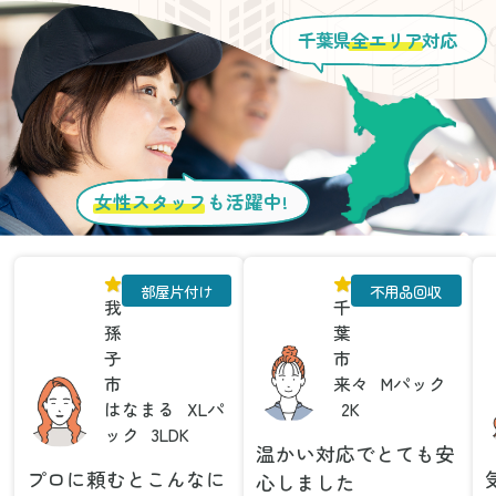
千葉県
全エリア
対応
女性スタッフ
も活躍中!
部屋片付け
不用品回収
我
千
孫
葉
子
市
市
来々
Mパック
はなまる
XLパ
2K
ック
3LDK
温かい対応でとても安
プロに頼むとこんなに
心しました