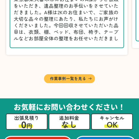
をいただき、遺品整理のお手伝いをさせていた
だきました。A様は2Kのお住まいで、ご家族の
大切な品々の整理にあたり、私たちにお声がけ
くださいました。今回回収させていただいた品
目は、衣類、棚、ベッド、布団、椅子、テーブ
ルなどお部屋全体の整理をお任せいただきまし
た。
遺品整理は物品の量だけでなく、故人への思い
が込められている分、慎重な対応が求められる
作業です。そのため、A様としっかりとお話し
しながら、不要品と大切に保管される品を丁寧
に仕分けしました。
作業事例一覧を見る
A様から「手際よく進めてくれて助かりまし
た。自分たちだけではここまできちんと整理す
るのは難しかったと思います」との温かいお言
葉をいただきました。遺品整理という心の負担
お気軽にお問い合わせください！
が大きい作業において、少しでもA様の力にな
れたことをスタッフ一同嬉しく思います。
出張見積り
追加料金
キャンセル
0
OK
なし
円