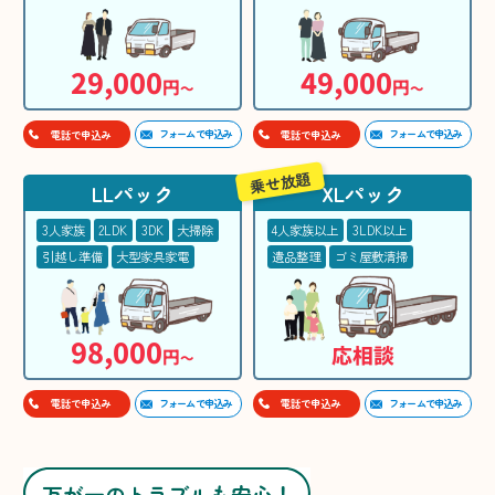
29,000
49,000
円
円
〜
〜
フォームで申込み
フォームで申込み
電話で申込み
電話で申込み
乗せ放題
LLパック
XLパック
3人家族
2LDK
3DK
大掃除
4人家族以上
3LDK以上
引越し準備
大型家具家電
遺品整理
ゴミ屋敷清掃
98,000
応相談
円
〜
フォームで申込み
フォームで申込み
電話で申込み
電話で申込み
万が一のトラブルも安心！