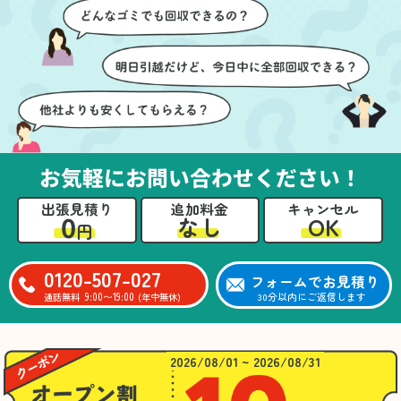
ズに片付いていくのがと
要なものを確認しながら
ても嬉しかったです。作
進めることができ、安心
業が終わった後には、こ
感を持って作業をお任せ
ちらからお願いしなくて
できました。さらに、作
も部屋を簡単に清掃して
業終了後には部屋全体を
いただけたのも好印象で
清掃していただき、まる
した。
で新しい家のような清潔
さらに、分別の仕方やリ
感に感動しました。
サイクル可能なものにつ
お気軽にお問い合わせください！
いても教えていただき、
今後の片付けにも役立つ
出張見積り
追加料金
キャンセル
知識が増えました。また
0
OK
なし
円
何かあれば、ぜひお願い
したいと思っています。
心のこもったサービスを
0120-507-027
フォームでお見積り
ありがとうございまし
9:00〜19:00
30分以内にご返信します
通話無料
(年中無休)
た。
2026/08/01 ~ 2026/08/31