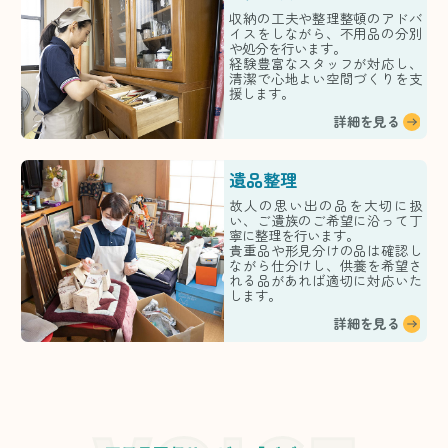
収納の工夫や整理整頓のアドバ
イスをしながら、不用品の分別
や処分を行います。
経験豊富なスタッフが対応し、
清潔で心地よい空間づくりを支
援します。
詳細を見る
遺品整理
故人の思い出の品を大切に扱
い、ご遺族のご希望に沿って丁
寧に整理を行います。
貴重品や形見分けの品は確認し
ながら仕分けし、供養を希望さ
れる品があれば適切に対応いた
します。
詳細を見る