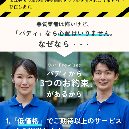
切な処分で環境問題や法的トラブルを引き起こす業者も
存在します。
悪質業者は怖いけど、
「バディ」なら
心配はいりません。
なぜなら
・・・
Our Promises
バディから
「3つのお約束」
があるから
1.
「
低価格」
でご期待以上のサービス