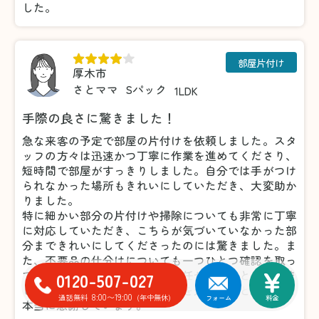
した。
部屋片付け
厚木市
さとママ
Sパック
1LDK
手際の良さに驚きました！
急な来客の予定で部屋の片付けを依頼しました。スタ
ッフの方々は迅速かつ丁寧に作業を進めてくださり、
短時間で部屋がすっきりしました。自分では手がつけ
られなかった場所もきれいにしていただき、大変助か
りました。
特に細かい部分の片付けや掃除についても非常に丁寧
に対応していただき、こちらが気づいていなかった部
分まできれいにしてくださったのには驚きました。ま
た、不要品の仕分けについても一つひとつ確認を取っ
てくださったため、安心してお任せすることができま
0120-507-027
した。おかげで気持ちよく来客を迎えることができ、
8:00〜19:00
通話無料
(年中無休)
フォーム
料金
本当に感謝しています。