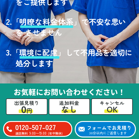
をご提供します
2.
「
明瞭な料金体系」
で不安な思い
を させません
3.
「
環境に配慮」
して不用品を適切に
処分します
お気軽にお問い合わせください！
出張見積り
追加料金
キャンセル
0
OK
なし
円
0120-507-027
フォームでお見積り
9:00〜19:00
30分以内にご返信します
通話無料
(年中無休)