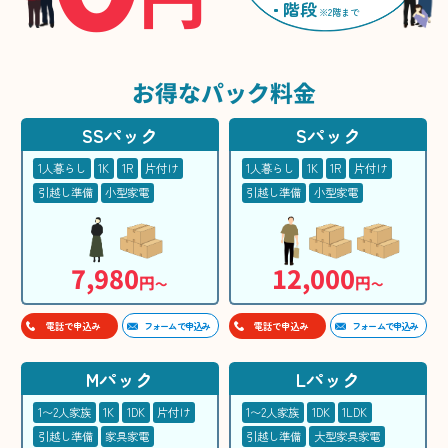
階段
※2階まで
お得な
パック料金
SSパック
Sパック
1人暮らし
1K
1R
片付け
1人暮らし
1K
1R
片付け
引越し準備
小型家電
引越し準備
小型家電
7,980
12,000
円
円
〜
〜
フォームで申込み
フォームで申込み
電話で申込み
電話で申込み
Mパック
Lパック
1〜2人家族
1K
1DK
片付け
1〜2人家族
1DK
1LDK
引越し準備
家具家電
引越し準備
大型家具家電