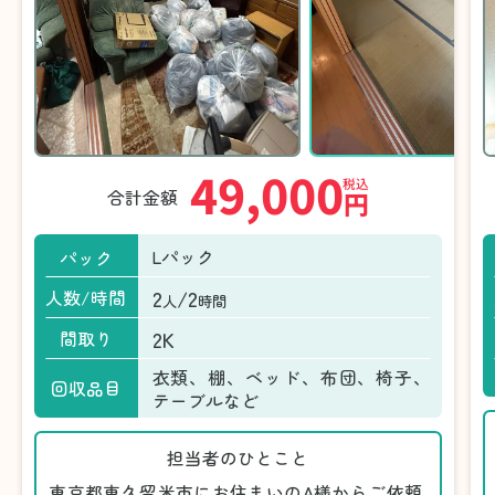
49,000
税込
合計金額
円
Lパック
パック
2
/2
人数/時間
人
時間
2K
間取り
衣類、棚、ベッド、布団、椅子、
回収品目
テーブルなど
担当者のひとこと
東京都東久留米市にお住まいのA様からご依頼