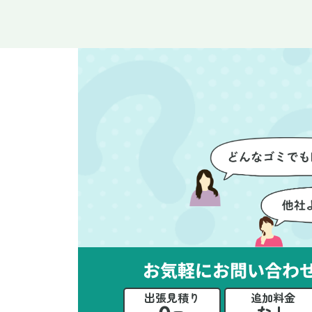
整理や、細かなアイテムの仕分
運
けを迅速かつ丁寧に対応してい
け
ただけたのがありがたかったで
て
す。家族それぞれが必要なもの
に
を確認しながら進めることがで
か
き、安心感を持って作業をお任
に
せできました。さらに、作業終
て
了後には部屋全体を清掃してい
だ
ただき、まるで新しい家のよう
さ
な清潔感に感動しました。
ル
い
立
か
思
お気軽にお問い合わ
ー
た
出張見積り
追加料金