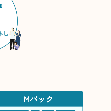
加
外し
Mパック