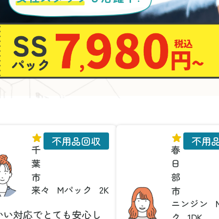
不用品回収
不用
千
春
葉
日
市
部
来々
Mパック
2K
市
ニンジン
かい対応でとても安心し
ク
1DK