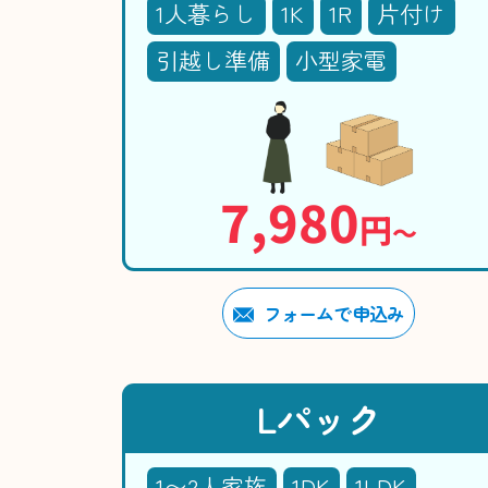
1人暮らし
1K
1R
片付け
引越し準備
小型家電
7,980
円
〜
フォームで申込み
Lパック
1〜2人家族
1DK
1LDK