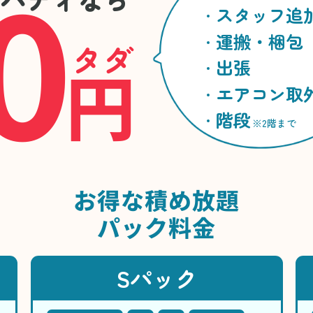
0
スタッフ追
運搬・梱包
タダ
円
出張
エアコン取
階段
※2階まで
お得な
積め放題
パック料金
Sパック