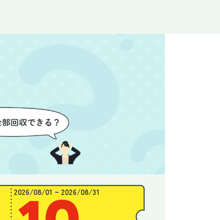
なく安心
ので、とても信頼感を持って進
配って
後の片付
めることができました。家の状
作業を
わり、新
態がここまで変わるとは思わな
ず、終
始めるこ
かったので、お願いして本当に
き、と
良かったと思います。
できま
2026/08/01 ~ 2026/08/31