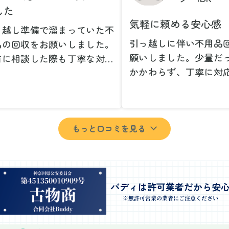
した
気軽に頼める安心感
っ越し準備で溜まっていた不
引っ越しに伴い不用品
品の回収をお願いしました。
願いしました。少量だ
前に相談した際も丁寧な対応
かかわらず、丁寧に対
、安心して当日を迎えること
ただけてとても良かっ
できました。特に、古い家具
小さな相談にも親身に
壊れた家電など、処分が難し
じてくださり、次回も
ものが多かったのですが、手
もっと口コミを見る
いしたいと思いました
よく対応していただき驚きま
特に、自分では持ち運
た。
い家具や家電も手際よ
日は2名のスタッフが来てく
していただき、ストレ
さり、作業の流れや注意点を
業を終えることができ
バディは許可業者だから安
っかり説明していただけたの
事前に見積もりを取っ
※無許可営業の業者にご注意ください
、こちらも安心感を持って作
格がそのままだったの
を見守ることができました。