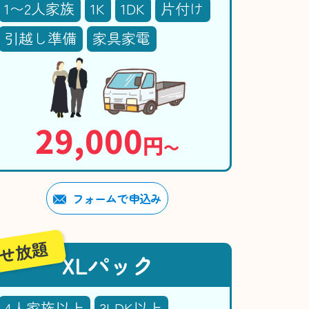
1〜2人家族
1K
1DK
片付け
引越し準備
家具家電
29,000
円
〜
フォームで申込み
せ放題
XLパック
4人家族以上
3LDK以上