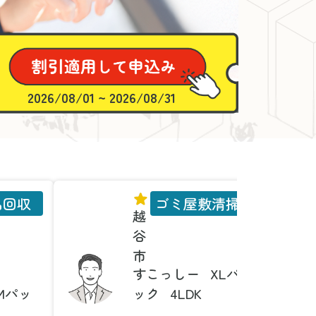
2026/08/01 ~ 2026/08/31
品回収
ゴミ屋敷清掃
越
谷
市
すこっしー
XLパ
Mパッ
ック
4LDK