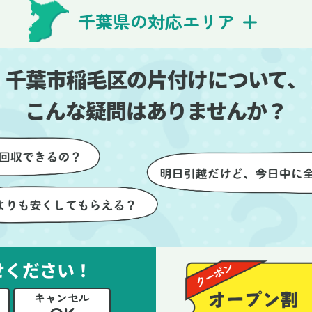
費用を気にする必要も
び出しの際も、壁や床を傷つ
千葉県の対応エリア
できました。引っ越し
ないように細心の注意を払っ
けが想像以上に早く終
いただき、家全体がスムーズ
しい生活をスムーズに
片付いていくのがとても嬉し
千葉市稲毛区の片付けについて、
とができました。
ったです。作業が終わった後
は、こちらからお願いしなく
こんな疑問はありませんか？
も部屋を簡単に清掃していた
けたのも好印象でした。
らに、分別の仕方やリサイク
可能なものについても教えて
ただき、今後の片付けにも役
つ知識が増えました。また何
あれば、ぜひお願いしたいと
っています。心のこもったサ
せください！
ビスをありがとうございまし
。
キャンセル