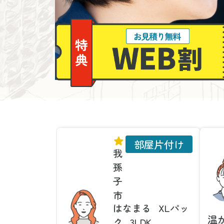
部屋片付け
我
孫
子
市
はなまる
XLパッ
温
ク
3LDK