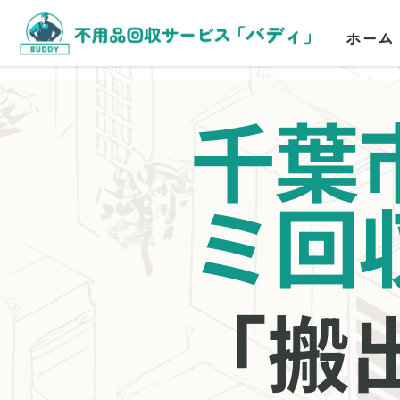
ホーム
千葉
ミ回
「搬