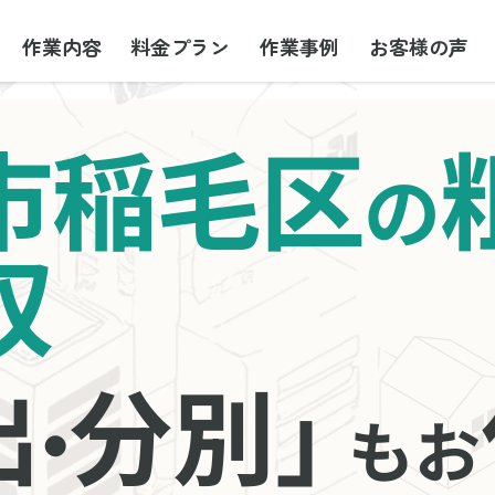
作業内容
料金プラン
作業事例
お客様の声
市稲毛区
の
収
出
分別」
・
もお