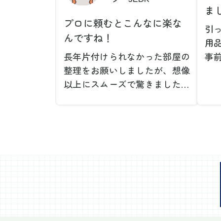
ま
プロに頼むとこんなに楽な
引
んですね！
用
長年片付けられなかった部屋の
事
整理をお願いしましたが、想像
で
以上にスムーズで驚きました。
が
家族が集めた物や古い家具が多
や
く、自分たちだけではどうにも
い
ならない状態でしたが、スタッ
際
フの皆さんが手際よく片付けて
し
くれたので、部屋が驚くほどス
当
ッキリしました。自分では手が
だ
回らなかった場所も含め、プロ
し
の力を実感しました。
で
特に、物が散乱していた部屋の
業