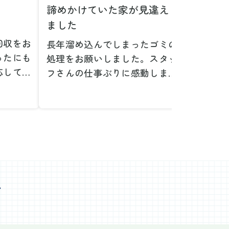
諦めかけていた家が見違え
家具の
ました
とは！
回収をお
長年溜め込んでしまったゴミの
粗大ゴ
ったにも
処理をお願いしました。スタッ
が、想
応してい
フさんの仕事ぶりに感動しまし
で驚き
たです。
た。きれいになった家を見て、
運び出
なって応
またここで新しいスタートが切
かった
ぜひお願
れそうです。本当にありがとう
た。料
。
ございました。
願いで
べない重
作業前の見積もりや説明も非常
さらに
く運び出
にわかりやすく、安心してお願
を傷つ
スなく作
いすることができました。作業
払いな
ました。
心
中も不安に思うことがあればす
印象的
た時の価
ぐに相談に乗ってくださり、一
周囲へ
で、追加
緒に解決策を考えていただけた
民への