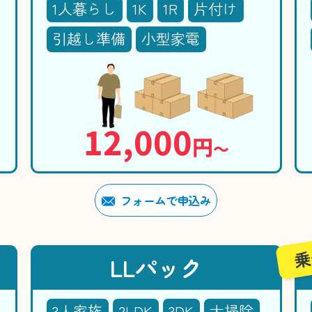
1人暮らし
1K
1R
片付け
引越し準備
小型家電
12,000
円
〜
フォームで申込み
乗
LLパック
3人家族
2LDK
3DK
大掃除