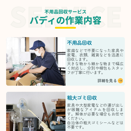
不用品回収サービス
バディの作業内容
不用品回収
家庭などで不要になった家具や
家電、衣類、雑貨などを迅速に
回収します。
大きな物から細かな物まで幅広
く対応し、分別や梱包もスタッ
フが丁寧に行います。
詳細を見る
粗大ゴミ回収
家具や大型家電などの運び出し
が困難なアイテムを回収しま
す。解体が必要な場合もお任せ
ください。
自治体の粗大ゴミシールなどは
不要です。