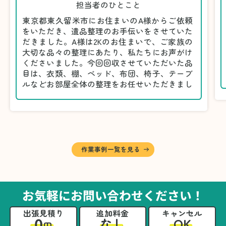
担当者のひとこと
東京都東久留米市にお住まいのA様からご依頼
をいただき、遺品整理のお手伝いをさせていた
だきました。A様は2Kのお住まいで、ご家族の
大切な品々の整理にあたり、私たちにお声がけ
くださいました。今回回収させていただいた品
目は、衣類、棚、ベッド、布団、椅子、テーブ
ルなどお部屋全体の整理をお任せいただきまし
た。
遺品整理は物品の量だけでなく、故人への思い
が込められている分、慎重な対応が求められる
作業です。そのため、A様としっかりとお話し
しながら、不要品と大切に保管される品を丁寧
に仕分けしました。
作業事例一覧を見る
A様から「手際よく進めてくれて助かりまし
た。自分たちだけではここまできちんと整理す
るのは難しかったと思います」との温かいお言
葉をいただきました。遺品整理という心の負担
お気軽にお問い合わせください！
が大きい作業において、少しでもA様の力にな
れたことをスタッフ一同嬉しく思います。
出張見積り
追加料金
キャンセル
0
OK
なし
円