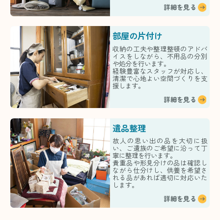
詳細を見る
部屋の片付け
収納の工夫や整理整頓のアドバ
イスをしながら、不用品の分別
や処分を行います。
経験豊富なスタッフが対応し、
清潔で心地よい空間づくりを支
援します。
詳細を見る
遺品整理
故人の思い出の品を大切に扱
い、ご遺族のご希望に沿って丁
寧に整理を行います。
貴重品や形見分けの品は確認し
ながら仕分けし、供養を希望さ
れる品があれば適切に対応いた
します。
詳細を見る