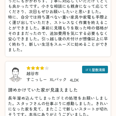
ったにもかかわらず、丁寧に対応していただけてとて
も良かったです。小さな相談にも親身になって応じて
くださり、次回もぜひお願いしたいと思いました。
特に、自分では持ち運べない重い家具や家電も手際よ
く運び出していただき、ストレスなく作業を終えるこ
とができました。事前に見積もりを取った時の価格が
そのままだったので、追加費用を気にする必要もなく
安心できました。引っ越し後の片付けが想像以上に早
く終わり、新しい生活をスムーズに始めることができ
ました。
ゴミ屋敷清掃
越谷市
すこっしー
XLパック
4LDK
諦めかけていた家が見違えました
長年溜め込んでしまったゴミの処理をお願いしまし
た。スタッフさんの仕事ぶりに感動しました。きれい
になった家を見て、またここで新しいスタートが切れ
そうです。本当にありがとうございました。