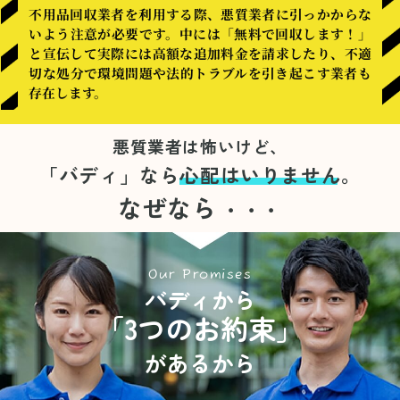
不用品回収業者を利用する際、悪質業者に引っかからな
いよう注意が必要です。中には「無料で回収します！」
と宣伝して実際には高額な追加料金を請求したり、不適
切な処分で環境問題や法的トラブルを引き起こす業者も
存在します。
悪質業者は怖いけど、
「バディ」なら
心配はいりません。
なぜなら
・・・
Our Promises
バディから
「3つのお約束」
があるから