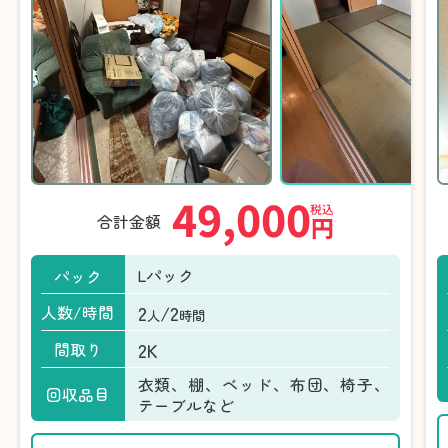
49,000
税込
合計金額
円
Lパック
パック
2
/2
人数/時間
人
時間
2K
間取り
衣類、棚、ベッド、布団、椅子、
回収品目
テーブルなど