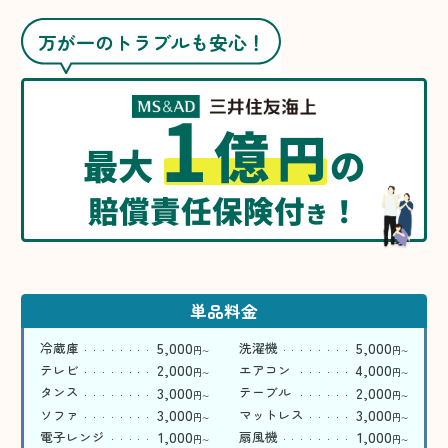
万が一のトラブルも安心！
1
億
円
最大
の
賠償責任保険付
！
き
単品料金
5,000
5,000
冷蔵庫
洗濯機
円
円
〜
〜
2,000
4,000
テレビ
エアコン
円
円
〜
〜
3,000
2,000
タンス
テーブル
円
円
〜
〜
3,000
3,000
ソファ
マットレス
円
円
〜
〜
1,000
1,000
電子レンジ
扇風機
円
円
〜
〜