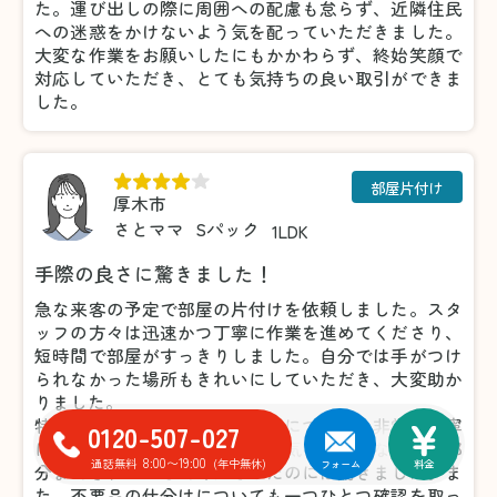
た。運び出しの際に周囲への配慮も怠らず、近隣住民
への迷惑をかけないよう気を配っていただきました。
大変な作業をお願いしたにもかかわらず、終始笑顔で
対応していただき、とても気持ちの良い取引ができま
した。
部屋片付け
厚木市
さとママ
Sパック
1LDK
手際の良さに驚きました！
急な来客の予定で部屋の片付けを依頼しました。スタ
ッフの方々は迅速かつ丁寧に作業を進めてくださり、
短時間で部屋がすっきりしました。自分では手がつけ
られなかった場所もきれいにしていただき、大変助か
りました。
特に細かい部分の片付けや掃除についても非常に丁寧
0120-507-027
に対応していただき、こちらが気づいていなかった部
8:00〜19:00
通話無料
(年中無休)
フォーム
料金
分まできれいにしてくださったのには驚きました。ま
た、不要品の仕分けについても一つひとつ確認を取っ