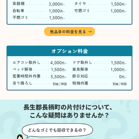
3,000
1,500
食器棚
タイヤ
円
円
〜
〜
1,000
1,000
自転車
可燃ゴミ
円
円
〜
〜
1,500
不燃ゴミ
円
〜
他品目の料金を見る
オプション料金
4,000
1,500
エアコン取外し
ドア取外し
円
円
〜
〜
1,500
1,000
ベッド解体
家具解体
円
円
〜
〜
5,500
0
営業時間外作業
即日対応
円
円
〜
〜
吊り降ろし
特殊作業
別途ご相談
別途ご相談
長生郡長柄町の片付けについて、
こんな疑問はありませんか？