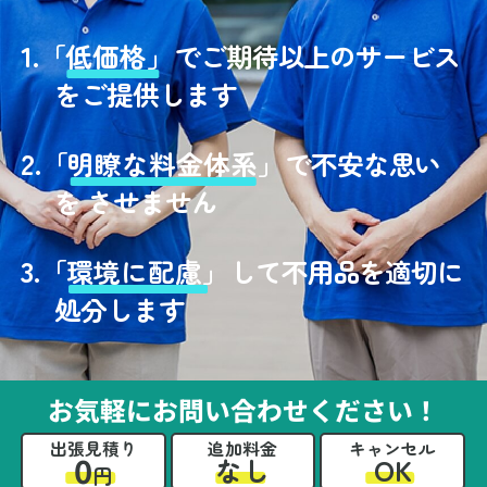
1.
「
低価格」
でご期待以上のサービス
をご提供します
2.
「
明瞭な料金体系」
で不安な思い
を させません
3.
「
環境に配慮」
して不用品を適切に
処分します
お気軽にお問い合わせください！
出張見積り
追加料金
キャンセル
0
OK
なし
円