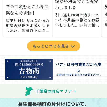
温かい対応でとても安
プロに頼むとこんなに
心しました
楽なんですね！
引っ越し準備で溜まって
いた不用品の回収をお願
長年片付けられなかった
いしました。事前に相談
部屋の整理をお願いしま
した際も丁寧な対応で、
したが、想像以上にスム
安心して当日を迎えるこ
ーズで驚きました。家族
とができました。特に、
が集めた物や古い家具が
古い家具や壊れた家電な
多く、自分たちだけでは
もっと口コミを見る
ど、処分が難しいものが
どうにもならない状態で
多かったのですが、手際
したが、スタッフの皆さ
よく対応していただき驚
んが手際よく片付けてく
バディは許可業者だから安
きました。
れたので、部屋が驚くほ
心
当日は2名のスタッフが来
どスッキリしました。自
てくださり、作業の流れ
分では手が回らなかった
※無許可営業の業者にご注意ください
や注意点をしっかり説明
場所も含め、プロの力を
していただけたので、こ
実感しました。
ちらも安心感を持って作
特に、物が散乱していた
千葉県の対応エリア
業を見守ることができま
部屋の整理や、細かなア
した。運び出しの際も、
イテムの仕分けを迅速か
長生郡長柄町の片付けについて、
壁や床を傷つけないよう
つ丁寧に対応していただ