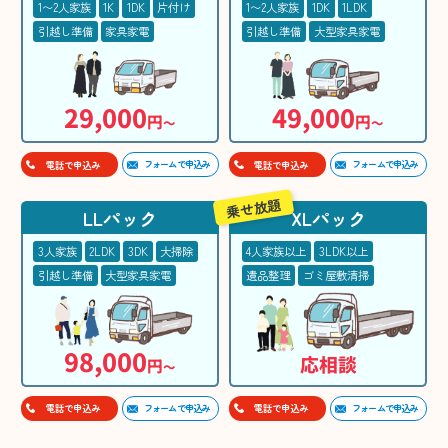
1〜2人家族
1K
1DK
片付け
1〜2人家族
1DK
1LDK
引越し準備
家具家電
引越し準備
大型家具家電
29,000
49,000
円
円
〜
〜
フォームで申込み
フォームで申込み
電話で申込み
電話で申込み
乗せ放題
LLパック
XLパック
3人家族
2LDK
3DK
大掃除
4人家族以上
3LDK以上
引越し準備
大型家具家電
遺品整理
ゴミ屋敷清掃
98,000
応相談
円
〜
フォームで申込み
フォームで申込み
電話で申込み
電話で申込み