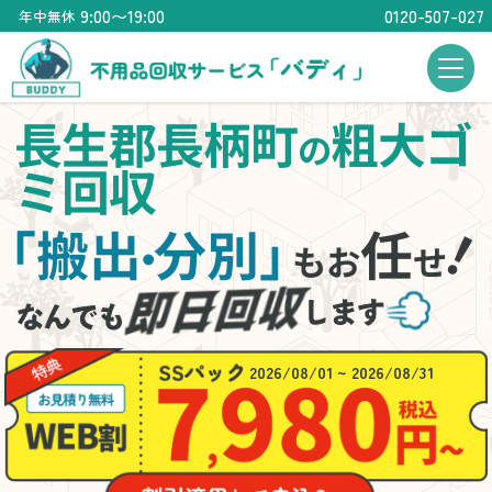
9:00〜19:00
0120-507-027
年中無休
長生郡長柄町
粗大ゴ
の
ミ回収
「搬出
分別」
任
・
もお
せ
2026/08/01 ~ 2026/08/31