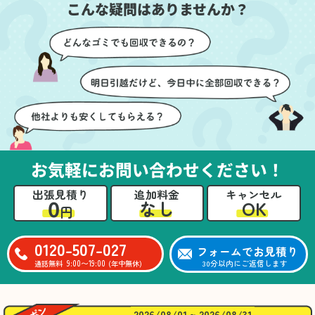
こんな疑問はありませんか？
に細心の注意を払ってい
けたのがありがたかった
ただき、家全体がスムー
です。家族それぞれが必
ズに片付いていくのがと
要なものを確認しながら
ても嬉しかったです。作
進めることができ、安心
業が終わった後には、こ
感を持って作業をお任せ
ちらからお願いしなくて
できました。さらに、作
も部屋を簡単に清掃して
業終了後には部屋全体を
いただけたのも好印象で
清掃していただき、まる
した。
で新しい家のような清潔
さらに、分別の仕方やリ
感に感動しました。
サイクル可能なものにつ
お気軽にお問い合わせください！
いても教えていただき、
今後の片付けにも役立つ
出張見積り
追加料金
キャンセル
知識が増えました。また
0
OK
なし
円
何かあれば、ぜひお願い
したいと思っています。
心のこもったサービスを
0120-507-027
フォームでお見積り
ありがとうございまし
9:00〜19:00
30分以内にご返信します
通話無料
(年中無休)
た。
2026/08/01 ~ 2026/08/31