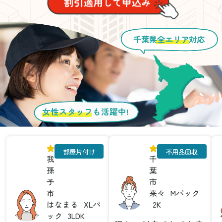
千葉県
全エリア
対応
女性スタッフ
も活躍中!
部屋片付け
不用品回収
我
千
孫
葉
子
市
市
来々
Mパック
はなまる
XLパ
2K
ック
3LDK