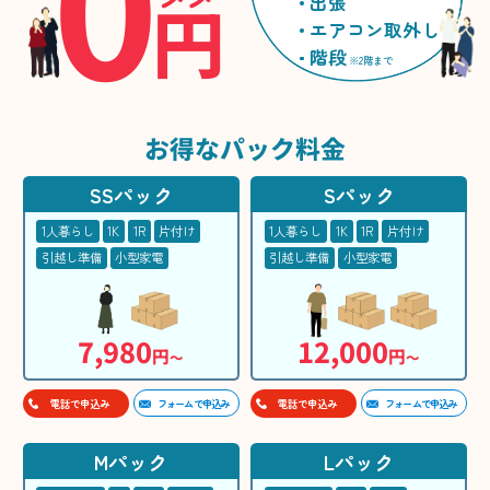
0
円
出張
エアコン取外し
階段
※2階まで
お得な
パック料金
SSパック
Sパック
1人暮らし
1K
1R
片付け
1人暮らし
1K
1R
片付け
引越し準備
小型家電
引越し準備
小型家電
7,980
12,000
円
円
〜
〜
フォームで申込み
フォームで申込み
電話で申込み
電話で申込み
Mパック
Lパック