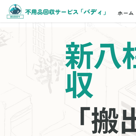
ホーム
新八
収
「搬