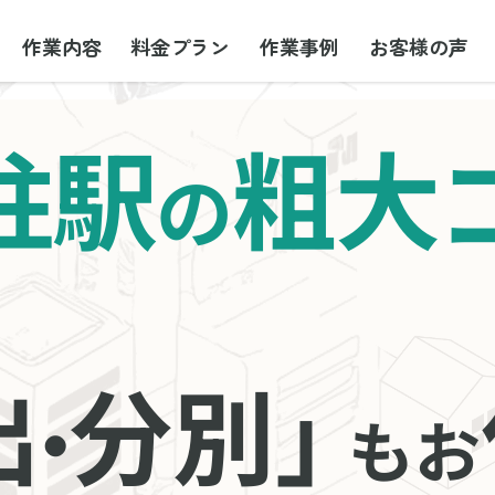
作業内容
料金プラン
作業事例
お客様の声
柱駅
粗大
の
出
分別」
・
もお