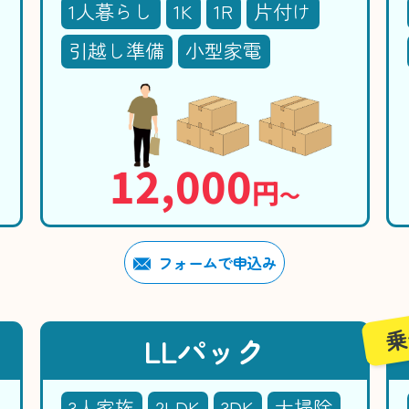
1人暮らし
1K
1R
片付け
引越し準備
小型家電
12,000
円
〜
フォームで申込み
乗
LLパック
3人家族
2LDK
3DK
大掃除