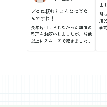
ま
プロに頼むとこんなに楽な
引
んですね！
用
長年片付けられなかった部屋の
事
整理をお願いしましたが、想像
で
以上にスムーズで驚きました。
が
家族が集めた物や古い家具が多
や
く、自分たちだけではどうにも
い
ならない状態でしたが、スタッ
際
フの皆さんが手際よく片付けて
し
くれたので、部屋が驚くほどス
当
ッキリしました。自分では手が
だ
回らなかった場所も含め、プロ
し
の力を実感しました。
で
特に、物が散乱していた部屋の
業