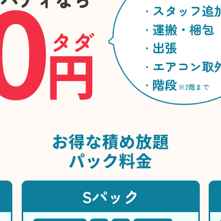
0
スタッフ追
運搬・梱包
タダ
円
出張
エアコン取
階段
※2階まで
お得な
積め放題
パック料金
Sパック