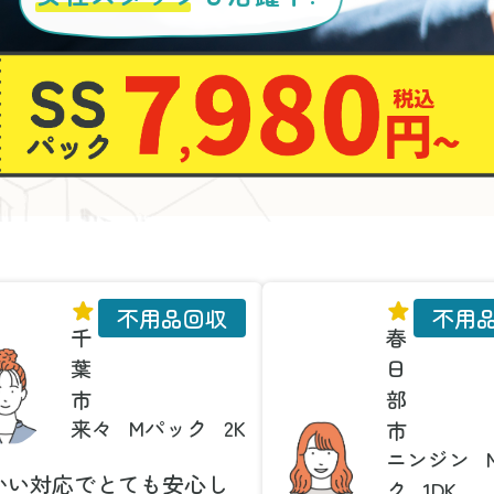
不用品回収
不用
千
春
葉
日
市
部
来々
Mパック
2K
市
ニンジン
かい対応でとても安心し
ク
1DK