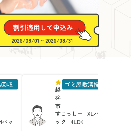
2026/08/01 ~ 2026/08/31
品回収
ゴミ屋敷清掃
越
谷
市
すこっしー
XLパ
Mパッ
ック
4LDK