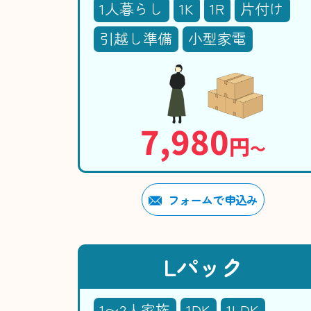
1人暮らし
1K
1R
片付け
引越し準備
小型家電
7,980
円
〜
フォームで申込み
Lパック
1〜2人家族
1DK
1LDK