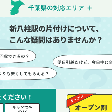
費用を気にする必要も
び出しの際も、壁や床を傷つ
千葉県の対応エリア
できました。引っ越し
ないように細心の注意を払っ
けが想像以上に早く終
いただき、家全体がスムーズ
しい生活をスムーズに
片付いていくのがとても嬉し
新八柱駅の片付けについて、
とができました。
ったです。作業が終わった後
は、こちらからお願いしなく
こんな疑問はありませんか？
も部屋を簡単に清掃していた
けたのも好印象でした。
らに、分別の仕方やリサイク
可能なものについても教えて
ただき、今後の片付けにも役
つ知識が増えました。また何
あれば、ぜひお願いしたいと
っています。心のこもったサ
せください！
ビスをありがとうございまし
。
キャンセル