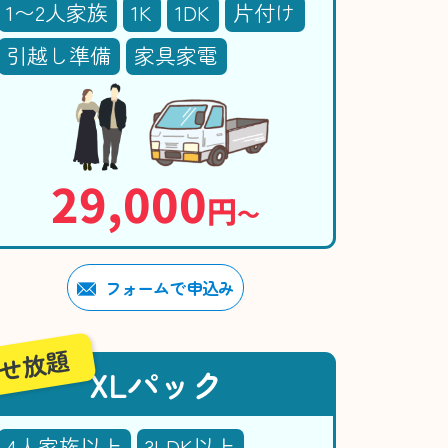
1〜2人家族
1K
1DK
片付け
引越し準備
家具家電
29,000
円
〜
フォームで申込み
せ放題
XLパック
4人家族以上
3LDK以上