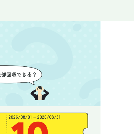
なく安心
ので、とても信頼感を持って進
配って
後の片付
めることができました。家の状
作業を
わり、新
態がここまで変わるとは思わな
ず、終
始めるこ
かったので、お願いして本当に
き、と
良かったと思います。
できま
2026/08/01 ~ 2026/08/31