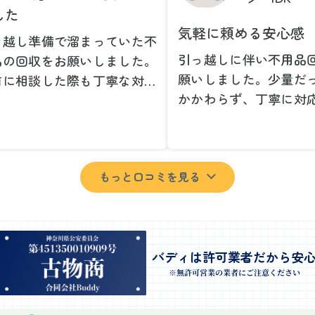
した
気軽に頼める安心感
っ越し準備で溜まっていた不
引っ越しに伴い不用品
品の回収をお願いしました。
願いしました。少量だ
前に相談した際も丁寧な対応
かかわらず、丁寧に対
、安心して当日を迎えること
ただけてとても良かっ
できました。特に、古い家具
小さな相談にも親身に
壊れた家電など、処分が難し
じてくださり、次回も
ものが多かったのですが、手
もっと口コミを見る
いしたいと思いました
よく対応していただき驚きま
特に、自分では持ち運
た。
い家具や家電も手際よ
日は2名のスタッフが来てく
していただき、ストレ
さり、作業の流れや注意点を
業を終えることができ
バディは許可業者だから安
っかり説明していただけたの
事前に見積もりを取っ
※無許可営業の業者にご注意ください
、こちらも安心感を持って作
格がそのままだったの
を見守ることができました。