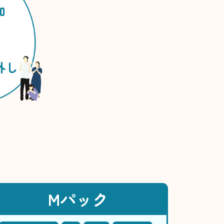
加
外し
Mパック