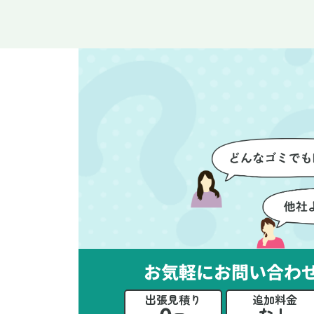
整理や、細かなアイテムの仕分
運
けを迅速かつ丁寧に対応してい
け
ただけたのがありがたかったで
て
す。家族それぞれが必要なもの
に
を確認しながら進めることがで
か
き、安心感を持って作業をお任
に
せできました。さらに、作業終
て
了後には部屋全体を清掃してい
だ
ただき、まるで新しい家のよう
さ
な清潔感に感動しました。
ル
い
立
か
思
お気軽にお問い合わ
ー
た
出張見積り
追加料金