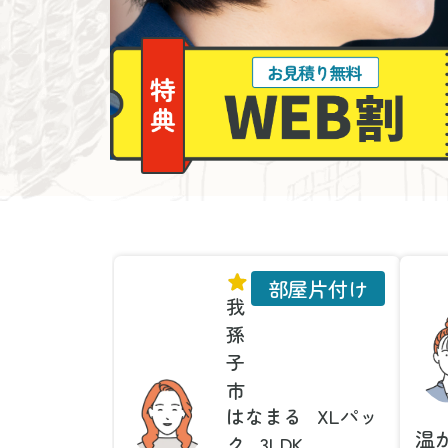
部屋片付け
我
孫
子
市
はなまる
XLパッ
温
ク
3LDK