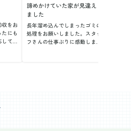
諦めかけていた家が見違え
家具の
ました
とは！
回収をお
長年溜め込んでしまったゴミの
粗大ゴ
ったにも
処理をお願いしました。スタッ
が、想
応してい
フさんの仕事ぶりに感動しまし
で驚き
たです。
た。きれいになった家を見て、
運び出
なって応
またここで新しいスタートが切
かった
ぜひお願
れそうです。本当にありがとう
た。料
。
ございました。
願いで
べない重
作業前の見積もりや説明も非常
さらに
く運び出
にわかりやすく、安心してお願
を傷つ
スなく作
いすることができました。作業
払いな
ました。
心
中も不安に思うことがあればす
印象的
た時の価
ぐに相談に乗ってくださり、一
周囲へ
で、追加
緒に解決策を考えていただけた
民への