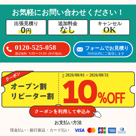
るのは難しかったと思います」との温かいお言
葉をいただきました。遺品整理という心の負担
お気軽にお問い合わせください！
が大きい作業において、少しでもA様の力にな
れたことをスタッフ一同嬉しく思います。
出張見積り
追加料金
キャンセル
0
OK
なし
円
0120-525-058
フォームでお見積り
9:00〜19:00
30分以内にご返信します
通話無料
(年中無休)
2026/08/01 ~ 2026/08/31
お支払い方法
現金払い・銀行振込・カード払い