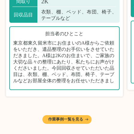
2K
間取り
衣類、棚、ベッド、布団、椅子、
回収品目
テーブルなど
担当者のひとこと
東京都東久留米市にお住まいのA様からご依頼
をいただき、遺品整理のお手伝いをさせていた
だきました。A様は2Kのお住まいで、ご家族の
大切な品々の整理にあたり、私たちにお声がけ
くださいました。今回回収させていただいた品
目は、衣類、棚、ベッド、布団、椅子、テーブ
ルなどお部屋全体の整理をお任せいただきまし
た。
遺品整理は物品の量だけでなく、故人への思い
が込められている分、慎重な対応が求められる
作業です。そのため、A様としっかりとお話し
しながら、不要品と大切に保管される品を丁寧
に仕分けしました。
作業事例一覧を見る
A様から「手際よく進めてくれて助かりまし
た。自分たちだけではここまできちんと整理す