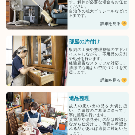
す。解体が必要な場合もお任せ
ください。
自治体の粗大ゴミシールなどは
不要です。
詳細を見る
部屋の片付け
収納の工夫や整理整頓のアドバ
イスをしながら、不用品の分別
や処分を行います。
経験豊富なスタッフが対応し、
清潔で心地よい空間づくりを支
援します。
詳細を見る
遺品整理
故人の思い出の品を大切に扱
い、ご遺族のご希望に沿って丁
寧に整理を行います。
貴重品や形見分けの品は確認し
ながら仕分けし、供養を希望さ
れる品があれば適切に対応いた
します。