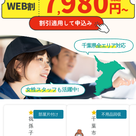
千葉県
全エリア
対応
女性スタッフ
も活躍中!
部屋片付け
不用品回収
我
千
孫
葉
子
市