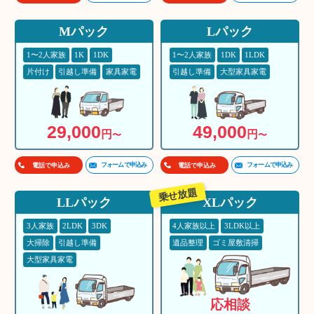
Mパック
Lパック
1〜2人家族
1K
1DK
1〜2人家族
1DK
1LDK
片付け
引越し準備
家具家電
引越し準備
大型家具家電
29,000
49,000
円
円
〜
〜
フォームで申込み
フォームで申込み
電話で申込み
電話で申込み
乗せ放題
LLパック
XLパック
3人家族
2LDK
3DK
4人家族以上
3LDK以上
大掃除
引越し準備
遺品整理
ゴミ屋敷清掃
大型家具家電
応相談