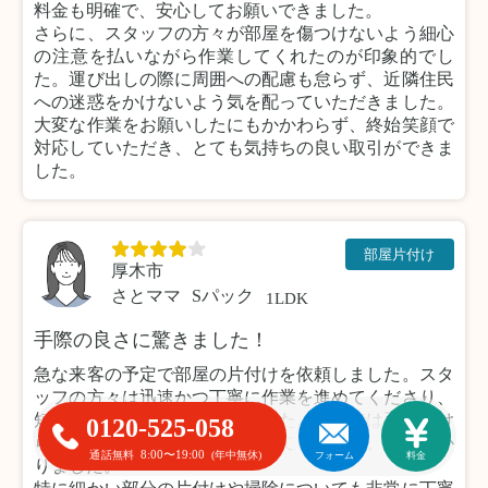
料金も明確で、安心してお願いできました。
さらに、スタッフの方々が部屋を傷つけないよう細心
の注意を払いながら作業してくれたのが印象的でし
た。運び出しの際に周囲への配慮も怠らず、近隣住民
への迷惑をかけないよう気を配っていただきました。
大変な作業をお願いしたにもかかわらず、終始笑顔で
対応していただき、とても気持ちの良い取引ができま
した。
部屋片付け
厚木市
さとママ
Sパック
1LDK
手際の良さに驚きました！
急な来客の予定で部屋の片付けを依頼しました。スタ
ッフの方々は迅速かつ丁寧に作業を進めてくださり、
短時間で部屋がすっきりしました。自分では手がつけ
0120-525-058
られなかった場所もきれいにしていただき、大変助か
8:00〜19:00
通話無料
(年中無休)
フォーム
料金
りました。