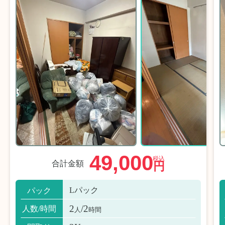
49,000
税込
合計金額
円
Lパック
パック
2
/2
人数/時間
人
時間