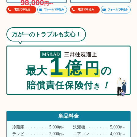
98,000
円
〜
フォームで申込み
フォームで申込み
電話で申込み
電話で申込み
万が一のトラブルも安心！
1
億
円
最大
の
賠償責任保険付
！
き
単品料金
5,000
5,000
冷蔵庫
洗濯機
円
円
〜
〜
2,000
4,000
テレビ
エアコン
円
円
〜
〜