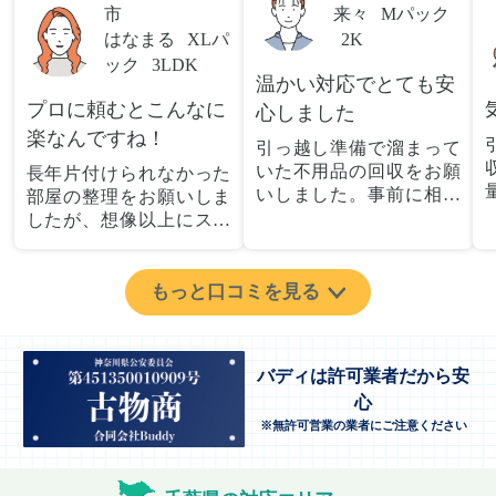
市
来々
Mパック
はなまる
XLパ
2K
ック
3LDK
温かい対応でとても安
プロに頼むとこんなに
心しました
楽なんですね！
引っ越し準備で溜まって
いた不用品の回収をお願
長年片付けられなかった
いしました。事前に相談
部屋の整理をお願いしま
した際も丁寧な対応で、
したが、想像以上にスム
安心して当日を迎えるこ
ーズで驚きました。家族
とができました。特に、
が集めた物や古い家具が
古い家具や壊れた家電な
多く、自分たちだけでは
もっと口コミを見る
ど、処分が難しいものが
どうにもならない状態で
多かったのですが、手際
したが、スタッフの皆さ
よく対応していただき驚
んが手際よく片付けてく
バディは許可業者だから安
きました。
れたので、部屋が驚くほ
心
当日は2名のスタッフが来
どスッキリしました。自
てくださり、作業の流れ
※無許可営業の業者にご注意ください
分では手が回らなかった
や注意点をしっかり説明
場所も含め、プロの力を
していただけたので、こ
実感しました。