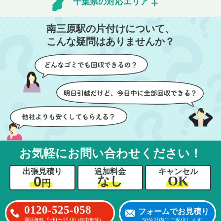
ちらも安心感を持って作
特に、物が散乱していた
千葉県の対応エリア
業を見守ることができま
部屋の整理や、細かなア
した。運び出しの際も、
イテムの仕分けを迅速か
南三原駅の片付けについて、
壁や床を傷つけないよう
つ丁寧に対応していただ
こんな疑問はありませんか？
に細心の注意を払ってい
けたのがありがたかった
ただき、家全体がスムー
です。家族それぞれが必
ズに片付いていくのがと
要なものを確認しながら
ても嬉しかったです。作
進めることができ、安心
業が終わった後には、こ
感を持って作業をお任せ
ちらからお願いしなくて
できました。さらに、作
も部屋を簡単に清掃して
業終了後には部屋全体を
いただけたのも好印象で
清掃していただき、まる
した。
で新しい家のような清潔
さらに、分別の仕方やリ
感に感動しました。
サイクル可能なものにつ
お気軽にお問い合わせください！
いても教えていただき、
今後の片付けにも役立つ
出張見積り
追加料金
キャンセル
知識が増えました。また
0
OK
なし
円
何かあれば、ぜひお願い
したいと思っています。
心のこもったサービスを
0120-525-058
フォームでお見積り
ありがとうございまし
9:00〜19:00
30分以内にご返信します
通話無料
(年中無休)