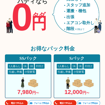
0
バディなら
スタッフ追加
運搬・梱包
タダ
円
出張
エアコン取外し
階段
※2階まで
お得な
パック料金
SSパック
Sパック
1人暮らし
1K
1R
片付け
1人暮らし
1K
1R
片付け
引越し準備
小型家電
引越し準備
小型家電
7,980
12,000
円
円
〜
〜
フォームで申込み
フォームで申込み
電話で申込み
電話で申込み