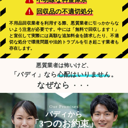
回収品の不適切処分
不用品回収業者を利用する際、悪質業者に引っかからな
いよう注意が必要です。中には「無料で回収します！」
と宣伝して実際には高額な追加料金を請求したり、不適
切な処分で環境問題や法的トラブルを引き起こす業者も
存在します。
悪質業者は怖いけど、
「バディ」なら
心配はいりません。
なぜなら
・・・
Our Promises
バディから
「3つのお約束」