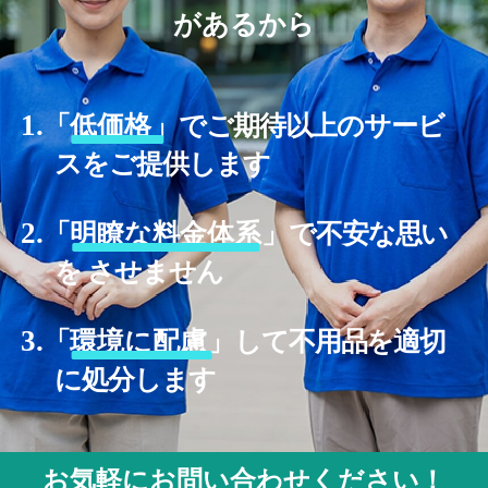
があるから
1.
「
低価格」
でご期待以上のサービ
スをご提供します
2.
「
明瞭な料金体系」
で不安な思い
を させません
3.
「
環境に配慮」
して不用品を適切
に処分します
お気軽にお問い合わせください！