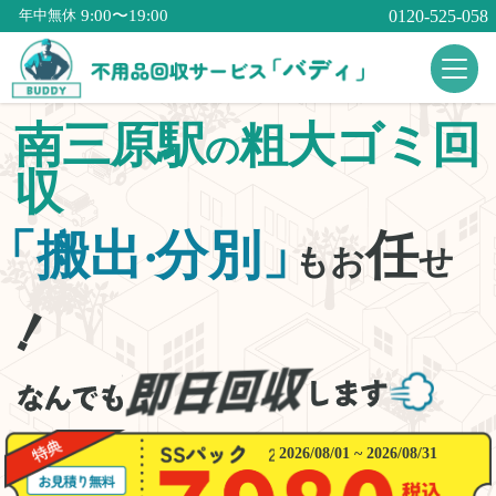
9:00〜19:00
0120-525-058
年中無休
南三原駅
粗大ゴミ回
の
収
「搬出
分別」
任
・
もお
せ
！
2026/08/01 ~ 2026/08/31