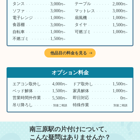
3,000
2,000
タンス
テーブル
円
円
〜
〜
3,000
3,000
ソファ
マットレス
円
円
〜
〜
1,000
1,000
電子レンジ
扇風機
円
円
〜
〜
3,000
1,500
食器棚
タイヤ
円
円
〜
〜
1,000
1,000
自転車
可燃ゴミ
円
円
〜
〜
1,500
不燃ゴミ
円
〜
他品目の料金を見る
オプション料金
4,000
1,500
エアコン取外し
ドア取外し
円
円
〜
〜
1,500
1,000
ベッド解体
家具解体
円
円
〜
〜
5,500
0
営業時間外作業
即日対応
円
円
〜
〜
吊り降ろし
特殊作業
別途ご相談
別途ご相談
南三原駅の片付けについて、
こんな疑問はありませんか？