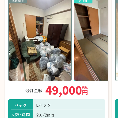
Before
After
49,000
税込
合計金額
円
Lパック
パック
2
/2
人数/時間
人
時間