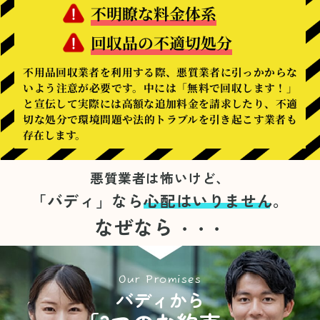
不明瞭な料金体系
回収品の不適切処分
不用品回収業者を利用する際、悪質業者に引っかからな
いよう注意が必要です。中には「無料で回収します！」
と宣伝して実際には高額な追加料金を請求したり、不適
切な処分で環境問題や法的トラブルを引き起こす業者も
存在します。
悪質業者は怖いけど、
「バディ」なら
心配はいりません。
なぜなら
・・・
Our Promises
バディから