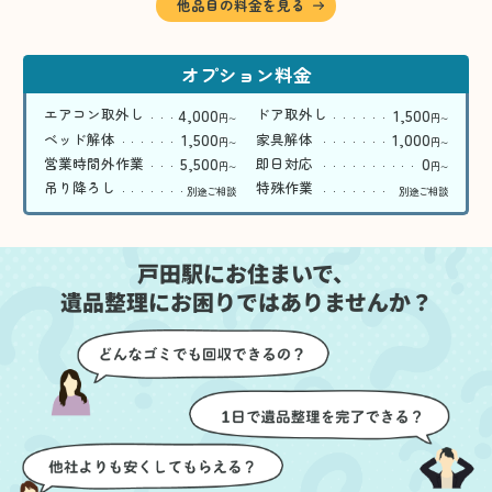
他品目の料金を見る
オプション料金
4,000
1,500
エアコン取外し
ドア取外し
円
円
〜
〜
1,500
1,000
ベッド解体
家具解体
円
円
〜
〜
5,500
0
営業時間外作業
即日対応
円
円
〜
〜
吊り降ろし
特殊作業
別途ご相談
別途ご相談
戸田駅にお住まいで、
遺品整理にお困りではありませんか？