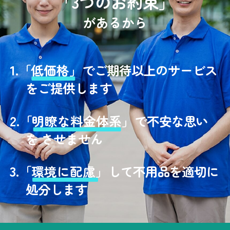
「3つのお約束」
があるから
1.
「
低価格」
でご期待以上のサービス
をご提供します
2.
「
明瞭な料金体系」
で不安な思い
を させません
3.
「
環境に配慮」
して不用品を適切に
処分します