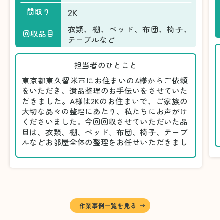
2K
間取り
衣類、棚、ベッド、布団、椅子、
回収品目
テーブルなど
担当者のひとこと
東京都東久留米市にお住まいのA様からご依頼
をいただき、遺品整理のお手伝いをさせていた
だきました。A様は2Kのお住まいで、ご家族の
大切な品々の整理にあたり、私たちにお声がけ
くださいました。今回回収させていただいた品
目は、衣類、棚、ベッド、布団、椅子、テーブ
ルなどお部屋全体の整理をお任せいただきまし
た。
遺品整理は物品の量だけでなく、故人への思い
が込められている分、慎重な対応が求められる
作業です。そのため、A様としっかりとお話し
しながら、不要品と大切に保管される品を丁寧
に仕分けしました。
作業事例一覧を見る
A様から「手際よく進めてくれて助かりまし