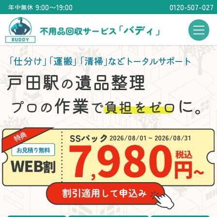
9:00〜19:00
0120-507-027
年中無休
「仕分け」
「運搬」
「清掃」
などトータルサポート
戸田駅
遺品整理
の
作業
に。
プロの
で
負担をゼロ
2026/08/01 ~ 2026/08/31