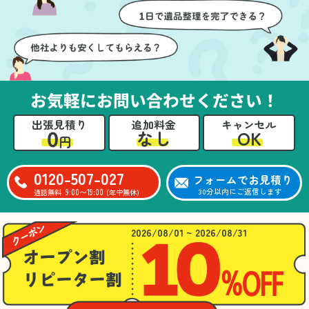
壁や床を傷つけないよう
つ丁寧に対応していただ
に細心の注意を払ってい
けたのがありがたかった
ただき、家全体がスムー
です。家族それぞれが必
ズに片付いていくのがと
要なものを確認しながら
ても嬉しかったです。作
進めることができ、安心
業が終わった後には、こ
感を持って作業をお任せ
お気軽にお問い合わせください！
ちらからお願いしなくて
できました。さらに、作
も部屋を簡単に清掃して
業終了後には部屋全体を
出張見積り
追加料金
キャンセル
いただけたのも好印象で
清掃していただき、まる
0
OK
なし
円
した。
で新しい家のような清潔
さらに、分別の仕方やリ
感に感動しました。
サイクル可能なものにつ
0120-507-027
フォームでお見積り
いても教えていただき、
9:00〜19:00
30分以内にご返信します
通話無料
(年中無休)
今後の片付けにも役立つ
知識が増えました。また
何かあれば、ぜひお願い
2026/08/01 ~ 2026/08/31
したいと思っています。
心のこもったサービスを
ありがとうございまし
た。