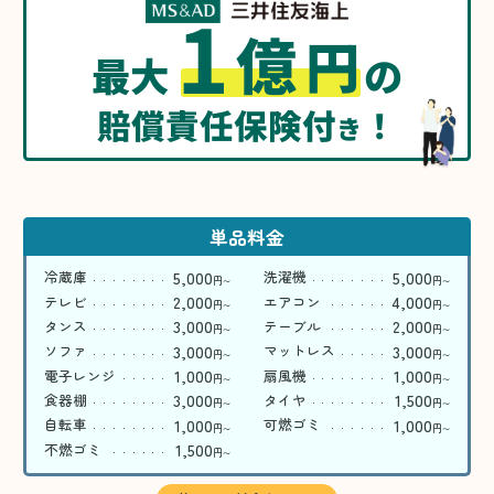
1
億
円
最大
の
賠償責任保険付
！
き
単品料金
5,000
5,000
冷蔵庫
洗濯機
円
円
〜
〜
2,000
4,000
テレビ
エアコン
円
円
〜
〜
3,000
2,000
タンス
テーブル
円
円
〜
〜
3,000
3,000
ソファ
マットレス
円
円
〜
〜
1,000
1,000
電子レンジ
扇風機
円
円
〜
〜
3,000
1,500
食器棚
タイヤ
円
円
〜
〜
1,000
1,000
自転車
可燃ゴミ
円
円
〜
〜
1,500
不燃ゴミ
円
〜