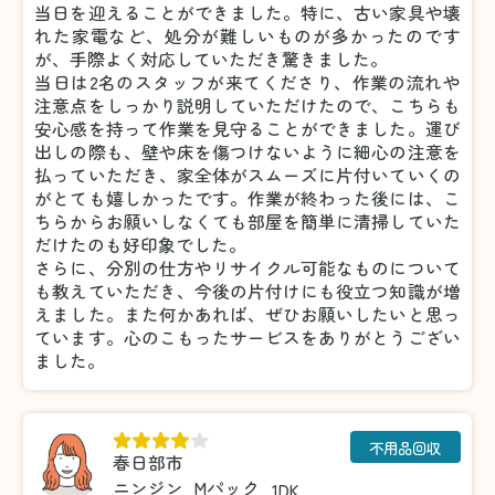
当日を迎えることができました。特に、古い家具や壊
れた家電など、処分が難しいものが多かったのです
が、手際よく対応していただき驚きました。
当日は2名のスタッフが来てくださり、作業の流れや
注意点をしっかり説明していただけたので、こちらも
安心感を持って作業を見守ることができました。運び
出しの際も、壁や床を傷つけないように細心の注意を
払っていただき、家全体がスムーズに片付いていくの
がとても嬉しかったです。作業が終わった後には、こ
ちらからお願いしなくても部屋を簡単に清掃していた
だけたのも好印象でした。
さらに、分別の仕方やリサイクル可能なものについて
も教えていただき、今後の片付けにも役立つ知識が増
えました。また何かあれば、ぜひお願いしたいと思っ
ています。心のこもったサービスをありがとうござい
ました。
不用品回収
春日部市
ニンジン
Mパック
1DK