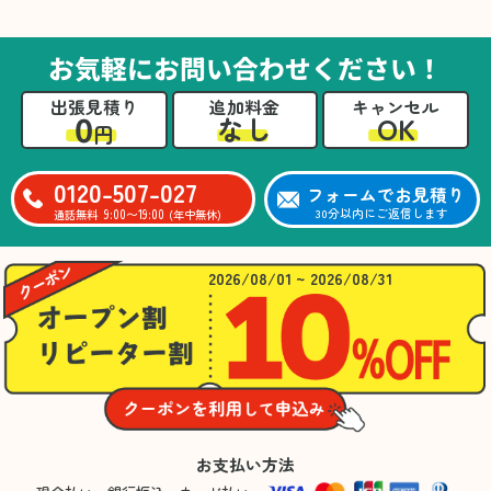
た。自分たちだけではここまできちんと整理す
るのは難しかったと思います」との温かいお言
葉をいただきました。遺品整理という心の負担
お気軽にお問い合わせください！
が大きい作業において、少しでもA様の力にな
れたことをスタッフ一同嬉しく思います。
出張見積り
追加料金
キャンセル
0
OK
なし
円
0120-507-027
フォームでお見積り
9:00〜19:00
30分以内にご返信します
通話無料
(年中無休)
2026/08/01 ~ 2026/08/31
お支払い方法