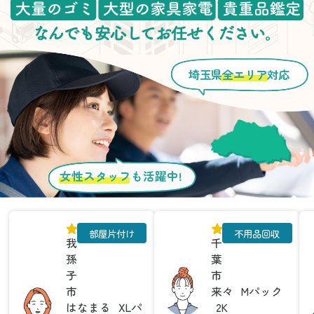
埼玉県
全エリア
対応
女性スタッフ
も活躍中!
部屋片付け
不用品回収
我
千
孫
葉
子
市
市
来々
Mパック
はなまる
XLパ
2K