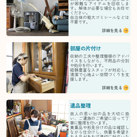
が困難なアイテムを回収しま
す。解体が必要な場合もお任せ
ください。
自治体の粗大ゴミシールなどは
不要です。
詳細を見る
部屋の片付け
収納の工夫や整理整頓のアドバ
イスをしながら、不用品の分別
や処分を行います。
経験豊富なスタッフが対応し、
清潔で心地よい空間づくりを支
援します。
詳細を見る
遺品整理
故人の思い出の品を大切に扱
い、ご遺族のご希望に沿って丁
寧に整理を行います。
貴重品や形見分けの品は確認し
ながら仕分けし、供養を希望さ
れる品があれば適切に対応いた