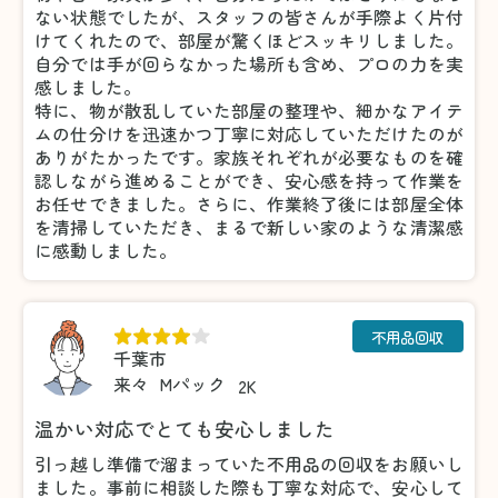
ない状態でしたが、スタッフの皆さんが手際よく片付
けてくれたので、部屋が驚くほどスッキリしました。
自分では手が回らなかった場所も含め、プロの力を実
感しました。
特に、物が散乱していた部屋の整理や、細かなアイテ
ムの仕分けを迅速かつ丁寧に対応していただけたのが
ありがたかったです。家族それぞれが必要なものを確
認しながら進めることができ、安心感を持って作業を
お任せできました。さらに、作業終了後には部屋全体
を清掃していただき、まるで新しい家のような清潔感
に感動しました。
不用品回収
千葉市
来々
Mパック
2K
温かい対応でとても安心しました
引っ越し準備で溜まっていた不用品の回収をお願いし
ました。事前に相談した際も丁寧な対応で、安心して