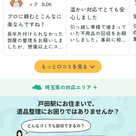
ック
3LDK
温かい対応でとても安
プロに頼むとこんなに
心しました
楽なんですね！
引っ越し準備で溜まって
いた不用品の回収をお願
長年片付けられなかった
いしました。事前に相談
部屋の整理をお願いしま
した際も丁寧な対応で、
したが、想像以上にスム
安心して当日を迎えるこ
ーズで驚きました。家族
とができました。特に、
が集めた物や古い家具が
古い家具や壊れた家電な
多く、自分たちだけでは
もっと口コミを見る
ど、処分が難しいものが
どうにもならない状態で
多かったのですが、手際
したが、スタッフの皆さ
よく対応していただき驚
んが手際よく片付けてく
埼玉県の対応エリア
きました。
れたので、部屋が驚くほ
当日は2名のスタッフが来
どスッキリしました。自
戸田駅にお住まいで、
てくださり、作業の流れ
分では手が回らなかった
や注意点をしっかり説明
遺品整理にお困りではありませんか？
場所も含め、プロの力を
していただけたので、こ
実感しました。
ちらも安心感を持って作
特に、物が散乱していた
業を見守ることができま
部屋の整理や、細かなア
した。運び出しの際も、
イテムの仕分けを迅速か