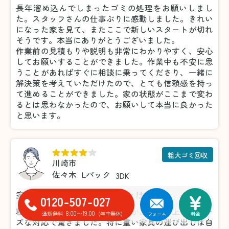
長年溜め込んでしまったゴミの処理をお願いしまし
た。スタッフさんの仕事ぶりに感動しました。きれい
になった家を見て、またここで新しいスタートが切れ
そうです。本当にありがとうございました。
作業前の見積もりや説明も非常にわかりやすく、安心
してお願いすることができました。作業中も不安に思
うことがあればすぐに相談に乗ってくださり、一緒に
解決策を考えていただけたので、とても信頼感を持っ
て進めることができました。家の状態がここまで変わ
るとは思わなかったので、お願いして本当に良かった
と思います。
粗大ゴミ回収
川崎市
佐々木
Lパック
3DK
家具の処分がこんなに楽だとは！
0120-507-027
粗大ゴミの処分で利用しましたが、想像以上にスムー
8:00〜19:00
通話無料
(年中無休)
フォーム
料金
ズな対応で驚きました。特に重い家具の運び出しは自