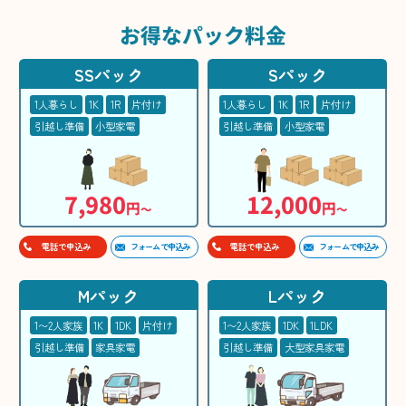
お得な
パック料金
SSパック
Sパック
1人暮らし
1K
1R
片付け
1人暮らし
1K
1R
片付け
引越し準備
小型家電
引越し準備
小型家電
7,980
12,000
円
円
〜
〜
フォームで申込み
フォームで申込み
電話で申込み
電話で申込み
Mパック
Lパック
1〜2人家族
1K
1DK
片付け
1〜2人家族
1DK
1LDK
引越し準備
家具家電
引越し準備
大型家具家電