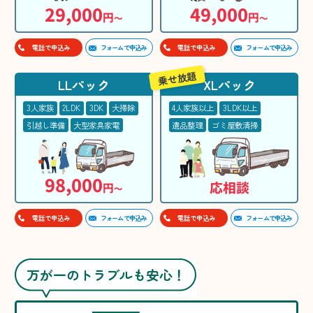
29,000
49,000
円
円
〜
〜
フォームで申込み
フォームで申込み
電話で申込み
電話で申込み
乗せ放題
LLパック
XLパック
3人家族
2LDK
3DK
大掃除
4人家族以上
3LDK以上
引越し準備
大型家具家電
遺品整理
ゴミ屋敷清掃
98,000
応相談
円
〜
フォームで申込み
フォームで申込み
電話で申込み
電話で申込み
万が一のトラブルも安心！