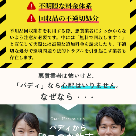
不明瞭な料金体系
回収品の不適切処分
不用品回収業者を利用する際、悪質業者に引っかからな
いよう注意が必要です。中には「無料で回収します！」
と宣伝して実際には高額な追加料金を請求したり、不適
切な処分で環境問題や法的トラブルを引き起こす業者も
存在します。
悪質業者は怖いけど、
「バディ」なら
心配はいりません。
なぜなら
・・・
Our Promises
バディから