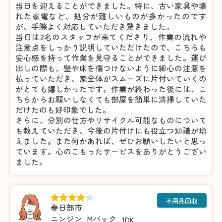
当日を迎えることができました。特に、古い家具や壊
れた家電など、処分が難しいものが多かったのです
が、手際よく対応していただき驚きました。
当日は2名のスタッフが来てくださり、作業の流れや
注意点をしっかり説明していただけたので、こちらも
安心感を持って作業を見守ることができました。運び
出しの際も、壁や床を傷つけないように細心の注意を
払っていただき、家全体がスムーズに片付いていくの
がとても嬉しかったです。作業が終わった後には、こ
ちらからお願いしなくても部屋を簡単に清掃していた
だけたのも好印象でした。
さらに、分別の仕方やリサイクル可能なものについて
も教えていただき、今後の片付けにも役立つ知識が増
えました。また何かあれば、ぜひお願いしたいと思っ
ています。心のこもったサービスをありがとうござい
ました。
不用品回収
春日部市
ニンジン
Mパック
1DK