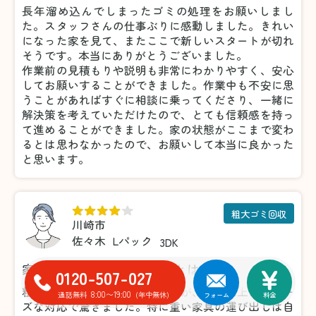
長年溜め込んでしまったゴミの処理をお願いしまし
た。スタッフさんの仕事ぶりに感動しました。きれい
になった家を見て、またここで新しいスタートが切れ
そうです。本当にありがとうございました。
作業前の見積もりや説明も非常にわかりやすく、安心
してお願いすることができました。作業中も不安に思
うことがあればすぐに相談に乗ってくださり、一緒に
解決策を考えていただけたので、とても信頼感を持っ
て進めることができました。家の状態がここまで変わ
るとは思わなかったので、お願いして本当に良かった
と思います。
粗大ゴミ回収
川崎市
佐々木
Lパック
3DK
家具の処分がこんなに楽だとは！
0120-507-027
粗大ゴミの処分で利用しましたが、想像以上にスムー
8:00〜19:00
通話無料
(年中無休)
フォーム
料金
ズな対応で驚きました。特に重い家具の運び出しは自