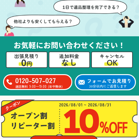
壁や床を傷つけないよう
つ丁寧に対応していただ
に細心の注意を払ってい
けたのがありがたかった
ただき、家全体がスムー
です。家族それぞれが必
ズに片付いていくのがと
要なものを確認しながら
ても嬉しかったです。作
進めることができ、安心
業が終わった後には、こ
感を持って作業をお任せ
お気軽にお問い合わせください！
ちらからお願いしなくて
できました。さらに、作
も部屋を簡単に清掃して
業終了後には部屋全体を
出張見積り
追加料金
キャンセル
いただけたのも好印象で
清掃していただき、まる
0
OK
なし
円
した。
で新しい家のような清潔
さらに、分別の仕方やリ
感に感動しました。
サイクル可能なものにつ
0120-507-027
フォームでお見積り
いても教えていただき、
9:00〜19:00
30分以内にご返信します
通話無料
(年中無休)
今後の片付けにも役立つ
知識が増えました。また
何かあれば、ぜひお願い
2026/08/01 ~ 2026/08/31
したいと思っています。
心のこもったサービスを
ありがとうございまし
た。