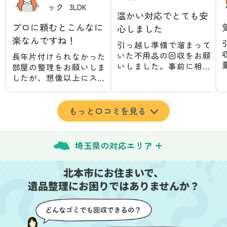
ック
3LDK
温かい対応でとても安
プロに頼むとこんなに
心しました
楽なんですね！
引っ越し準備で溜まって
いた不用品の回収をお願
長年片付けられなかった
いしました。事前に相談
部屋の整理をお願いしま
した際も丁寧な対応で、
したが、想像以上にスム
安心して当日を迎えるこ
ーズで驚きました。家族
とができました。特に、
が集めた物や古い家具が
古い家具や壊れた家電な
多く、自分たちだけでは
もっと口コミを見る
ど、処分が難しいものが
どうにもならない状態で
多かったのですが、手際
したが、スタッフの皆さ
よく対応していただき驚
んが手際よく片付けてく
埼玉県の対応エリア
きました。
れたので、部屋が驚くほ
当日は2名のスタッフが来
どスッキリしました。自
北本市にお住まいで、
てくださり、作業の流れ
分では手が回らなかった
や注意点をしっかり説明
遺品整理にお困りではありませんか？
場所も含め、プロの力を
していただけたので、こ
実感しました。
ちらも安心感を持って作
特に、物が散乱していた
業を見守ることができま
部屋の整理や、細かなア
した。運び出しの際も、
イテムの仕分けを迅速か