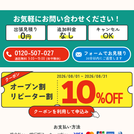
た。自分たちだけではここまできちんと整理す
るのは難しかったと思います」との温かいお言
葉をいただきました。遺品整理という心の負担
お気軽にお問い合わせください！
が大きい作業において、少しでもA様の力にな
れたことをスタッフ一同嬉しく思います。
出張見積り
追加料金
キャンセル
0
OK
なし
円
0120-507-027
フォームでお見積り
9:00〜19:00
30分以内にご返信します
通話無料
(年中無休)
2026/08/01 ~ 2026/08/31
お支払い方法