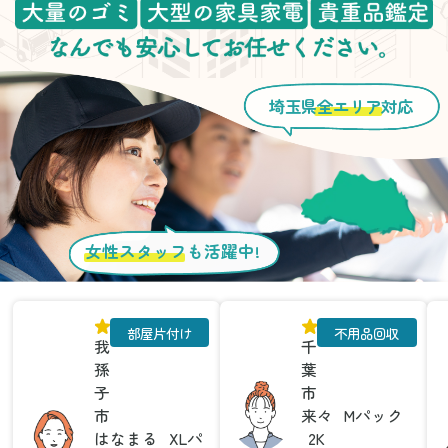
埼玉県
全エリア
対応
女性スタッフ
も活躍中!
部屋片付け
不用品回収
我
千
孫
葉
子
市
市
来々
Mパック
はなまる
XLパ
2K