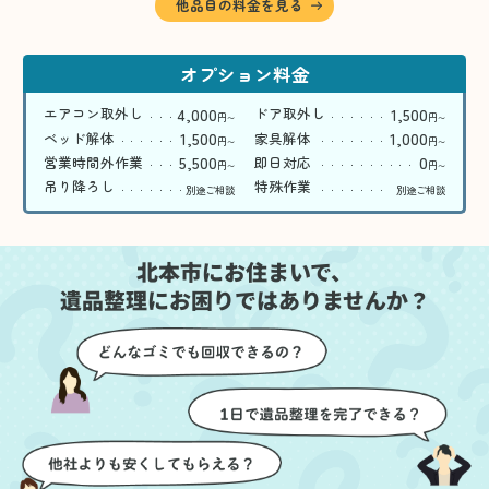
他品目の料金を見る
オプション料金
4,000
1,500
エアコン取外し
ドア取外し
円
円
〜
〜
1,500
1,000
ベッド解体
家具解体
円
円
〜
〜
5,500
0
営業時間外作業
即日対応
円
円
〜
〜
吊り降ろし
特殊作業
別途ご相談
別途ご相談
北本市にお住まいで、
遺品整理にお困りではありませんか？