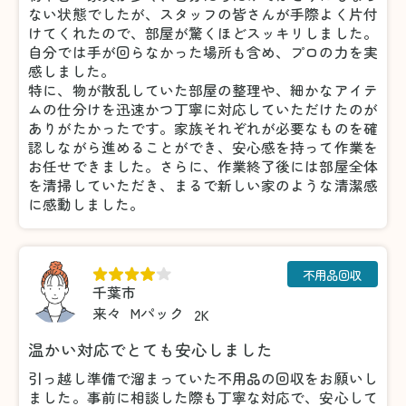
ない状態でしたが、スタッフの皆さんが手際よく片付
けてくれたので、部屋が驚くほどスッキリしました。
自分では手が回らなかった場所も含め、プロの力を実
感しました。
特に、物が散乱していた部屋の整理や、細かなアイテ
ムの仕分けを迅速かつ丁寧に対応していただけたのが
ありがたかったです。家族それぞれが必要なものを確
認しながら進めることができ、安心感を持って作業を
お任せできました。さらに、作業終了後には部屋全体
を清掃していただき、まるで新しい家のような清潔感
に感動しました。
不用品回収
千葉市
来々
Mパック
2K
温かい対応でとても安心しました
引っ越し準備で溜まっていた不用品の回収をお願いし
ました。事前に相談した際も丁寧な対応で、安心して