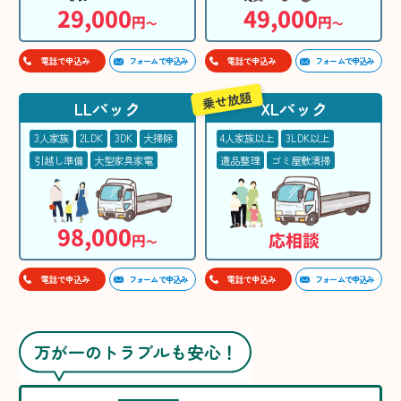
29,000
49,000
円
円
〜
〜
フォームで申込み
フォームで申込み
電話で申込み
電話で申込み
乗せ放題
LLパック
XLパック
3人家族
2LDK
3DK
大掃除
4人家族以上
3LDK以上
引越し準備
大型家具家電
遺品整理
ゴミ屋敷清掃
98,000
応相談
円
〜
フォームで申込み
フォームで申込み
電話で申込み
電話で申込み
万が一のトラブルも安心！