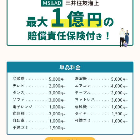
1
億
円
最大
の
賠償責任保険付
！
き
単品料金
5,000
5,000
冷蔵庫
洗濯機
円
円
〜
〜
2,000
4,000
テレビ
エアコン
円
円
〜
〜
3,000
2,000
タンス
テーブル
円
円
〜
〜
3,000
3,000
ソファ
マットレス
円
円
〜
〜
1,000
1,000
電子レンジ
扇風機
円
円
〜
〜
3,000
1,500
食器棚
タイヤ
円
円
〜
〜
1,000
1,000
自転車
可燃ゴミ
円
円
〜
〜
1,500
不燃ゴミ
円
〜