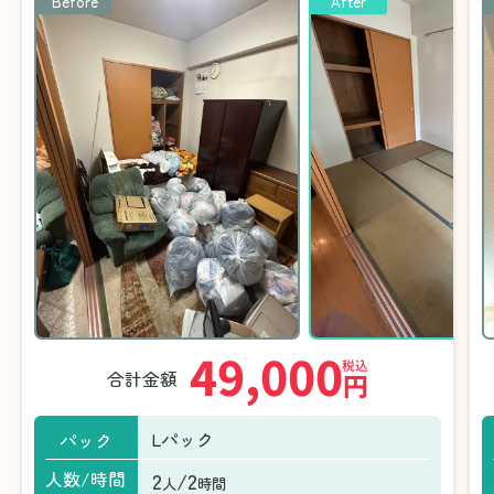
Before
After
49,000
税込
合計金額
円
Lパック
パック
2
/2
人数/時間
人
時間