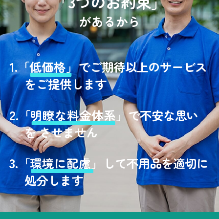
「3つのお約束」
があるから
1.
「
低価格」
でご期待以上のサービス
をご提供します
2.
「
明瞭な料金体系」
で不安な思い
を させません
3.
「
環境に配慮」
して不用品を適切に
処分します