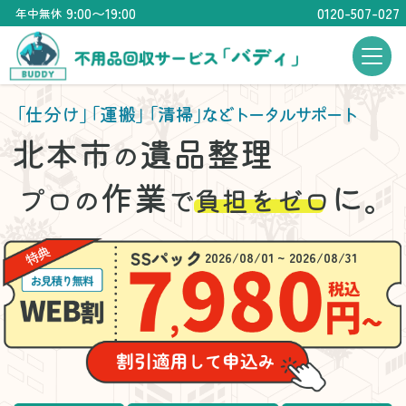
9:00〜19:00
0120-507-027
年中無休
「仕分け」
「運搬」
「清掃」
などトータルサポート
北本市
遺品整理
の
作業
に。
プロの
で
負担をゼロ
2026/08/01 ~ 2026/08/31