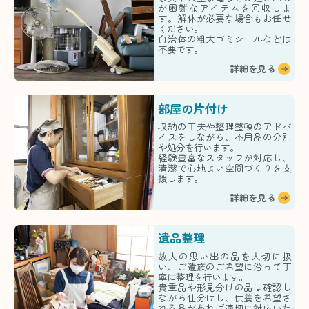
が困難なアイテムを回収しま
す。解体が必要な場合もお任せ
ください。
自治体の粗大ゴミシールなどは
不要です。
詳細を見る
部屋の片付け
収納の工夫や整理整頓のアドバ
イスをしながら、不用品の分別
や処分を行います。
経験豊富なスタッフが対応し、
清潔で心地よい空間づくりを支
援します。
詳細を見る
遺品整理
故人の思い出の品を大切に扱
い、ご遺族のご希望に沿って丁
寧に整理を行います。
貴重品や形見分けの品は確認し
ながら仕分けし、供養を希望さ
れる品があれば適切に対応いた