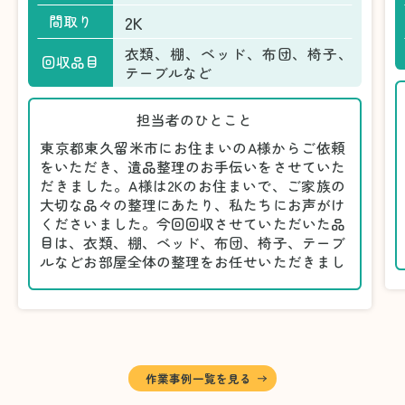
2K
間取り
衣類、棚、ベッド、布団、椅子、
回収品目
テーブルなど
担当者のひとこと
東京都東久留米市にお住まいのA様からご依頼
をいただき、遺品整理のお手伝いをさせていた
だきました。A様は2Kのお住まいで、ご家族の
大切な品々の整理にあたり、私たちにお声がけ
くださいました。今回回収させていただいた品
目は、衣類、棚、ベッド、布団、椅子、テーブ
ルなどお部屋全体の整理をお任せいただきまし
た。
遺品整理は物品の量だけでなく、故人への思い
が込められている分、慎重な対応が求められる
作業です。そのため、A様としっかりとお話し
しながら、不要品と大切に保管される品を丁寧
に仕分けしました。
作業事例一覧を見る
A様から「手際よく進めてくれて助かりまし