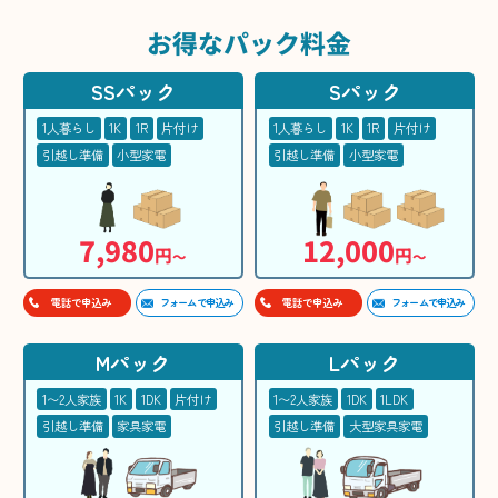
お得な
パック料金
SSパック
Sパック
1人暮らし
1K
1R
片付け
1人暮らし
1K
1R
片付け
引越し準備
小型家電
引越し準備
小型家電
7,980
12,000
円
円
〜
〜
フォームで申込み
フォームで申込み
電話で申込み
電話で申込み
Mパック
Lパック
1〜2人家族
1K
1DK
片付け
1〜2人家族
1DK
1LDK
引越し準備
家具家電
引越し準備
大型家具家電