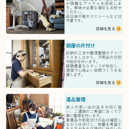
が困難なアイテムを回収しま
す。解体が必要な場合もお任せ
ください。
自治体の粗大ゴミシールなどは
不要です。
詳細を見る
部屋の片付け
収納の工夫や整理整頓のアドバ
イスをしながら、不用品の分別
や処分を行います。
経験豊富なスタッフが対応し、
清潔で心地よい空間づくりを支
援します。
詳細を見る
遺品整理
故人の思い出の品を大切に扱
い、ご遺族のご希望に沿って丁
寧に整理を行います。
貴重品や形見分けの品は確認し
ながら仕分けし、供養を希望さ
れる品があれば適切に対応いた