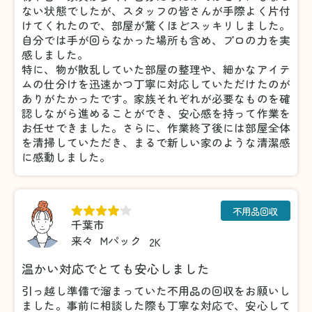
ない状態でしたが、スタッフの皆さんが手際よく片付
けてくれたので、部屋が驚くほどスッキリしました。
自分では手が回らなかった場所も含め、プロの力を実
感しました。
特に、物が散乱していた部屋の整理や、細かなアイテ
ムの仕分けを迅速かつ丁寧に対応していただけたのが
ありがたかったです。家族それぞれが必要なものを確
認しながら進めることができ、安心感を持って作業を
お任せできました。さらに、作業終了後には部屋全体
を清掃していただき、まるで新しい家のような清潔感
に感動しました。
不用品回収
千葉市
来々
Mパック
2K
温かい対応でとても安心しました
引っ越し準備で溜まっていた不用品の回収をお願いし
ました。事前に相談した際も丁寧な対応で、安心して