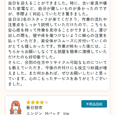
当日を迎えることができました。特に、古い家具や壊
れた家電など、処分が難しいものが多かったのです
が、手際よく対応していただき驚きました。
当日は2名のスタッフが来てくださり、作業の流れや
注意点をしっかり説明していただけたので、こちらも
安心感を持って作業を見守ることができました。運び
出しの際も、壁や床を傷つけないように細心の注意を
払っていただき、家全体がスムーズに片付いていくの
がとても嬉しかったです。作業が終わった後には、こ
ちらからお願いしなくても部屋を簡単に清掃していた
だけたのも好印象でした。
さらに、分別の仕方やリサイクル可能なものについて
も教えていただき、今後の片付けにも役立つ知識が増
えました。また何かあれば、ぜひお願いしたいと思っ
ています。心のこもったサービスをありがとうござい
ました。
不用品回収
春日部市
ニンジン
Mパック
1DK