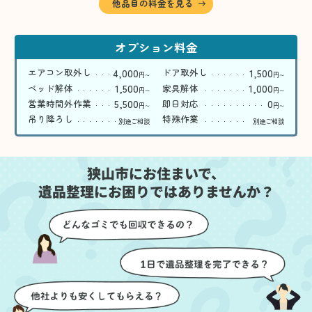
他品目の料金を見る
オプション料金
4,000
1,500
エアコン取外し
ドア取外し
円
円
〜
〜
1,500
1,000
ベッド解体
家具解体
円
円
〜
〜
5,500
0
営業時間外作業
即日対応
円
円
〜
〜
吊り降ろし
特殊作業
別途ご相談
別途ご相談
狭山市にお住まいで、
遺品整理にお困りではありませんか？