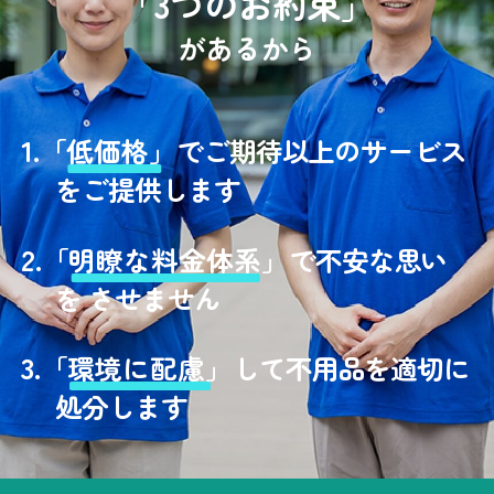
「3つのお約束」
があるから
1.
「
低価格」
でご期待以上のサービス
をご提供します
2.
「
明瞭な料金体系」
で不安な思い
を させません
3.
「
環境に配慮」
して不用品を適切に
処分します