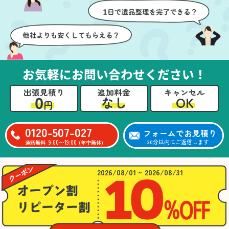
壁や床を傷つけないよう
つ丁寧に対応していただ
に細心の注意を払ってい
けたのがありがたかった
ただき、家全体がスムー
です。家族それぞれが必
ズに片付いていくのがと
要なものを確認しながら
ても嬉しかったです。作
進めることができ、安心
業が終わった後には、こ
感を持って作業をお任せ
お気軽にお問い合わせください！
ちらからお願いしなくて
できました。さらに、作
も部屋を簡単に清掃して
業終了後には部屋全体を
出張見積り
追加料金
キャンセル
いただけたのも好印象で
清掃していただき、まる
0
OK
なし
円
した。
で新しい家のような清潔
さらに、分別の仕方やリ
感に感動しました。
サイクル可能なものにつ
0120-507-027
フォームでお見積り
いても教えていただき、
9:00〜19:00
30分以内にご返信します
通話無料
(年中無休)
今後の片付けにも役立つ
知識が増えました。また
何かあれば、ぜひお願い
2026/08/01 ~ 2026/08/31
したいと思っています。
心のこもったサービスを
ありがとうございまし
た。