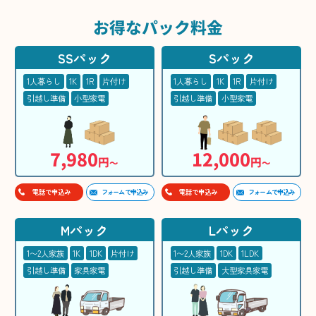
お得な
パック料金
SSパック
Sパック
1人暮らし
1K
1R
片付け
1人暮らし
1K
1R
片付け
引越し準備
小型家電
引越し準備
小型家電
7,980
12,000
円
円
〜
〜
フォームで申込み
フォームで申込み
電話で申込み
電話で申込み
Mパック
Lパック
1〜2人家族
1K
1DK
片付け
1〜2人家族
1DK
1LDK
引越し準備
家具家電
引越し準備
大型家具家電