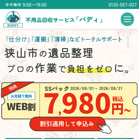
9:00〜19:00
0120-507-027
年中無休
「仕分け」
「運搬」
「清掃」
などトータルサポート
狭山市
遺品整理
の
作業
に。
プロの
で
負担をゼロ
2026/08/01 ~ 2026/08/31