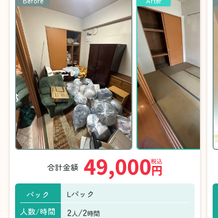
Before
After
49,000
税込
合計金額
円
Lパック
パック
2
/2
人数/時間
人
時間