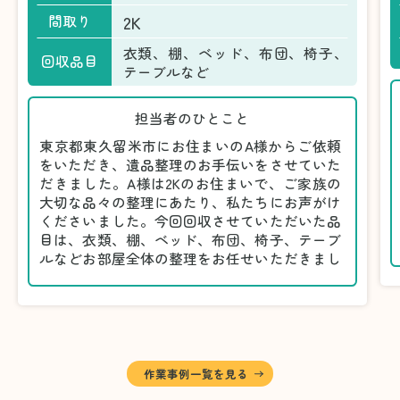
2K
間取り
衣類、棚、ベッド、布団、椅子、
回収品目
テーブルなど
担当者のひとこと
東京都東久留米市にお住まいのA様からご依頼
をいただき、遺品整理のお手伝いをさせていた
だきました。A様は2Kのお住まいで、ご家族の
大切な品々の整理にあたり、私たちにお声がけ
くださいました。今回回収させていただいた品
目は、衣類、棚、ベッド、布団、椅子、テーブ
ルなどお部屋全体の整理をお任せいただきまし
た。
遺品整理は物品の量だけでなく、故人への思い
が込められている分、慎重な対応が求められる
作業です。そのため、A様としっかりとお話し
しながら、不要品と大切に保管される品を丁寧
に仕分けしました。
作業事例一覧を見る
A様から「手際よく進めてくれて助かりまし