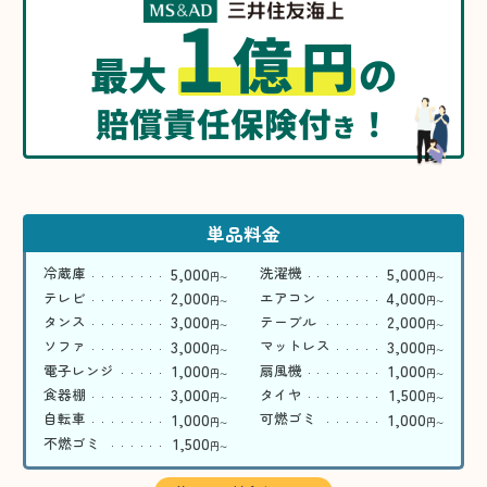
1
億
円
最大
の
賠償責任保険付
！
き
単品料金
5,000
5,000
冷蔵庫
洗濯機
円
円
〜
〜
2,000
4,000
テレビ
エアコン
円
円
〜
〜
3,000
2,000
タンス
テーブル
円
円
〜
〜
3,000
3,000
ソファ
マットレス
円
円
〜
〜
1,000
1,000
電子レンジ
扇風機
円
円
〜
〜
3,000
1,500
食器棚
タイヤ
円
円
〜
〜
1,000
1,000
自転車
可燃ゴミ
円
円
〜
〜
1,500
不燃ゴミ
円
〜