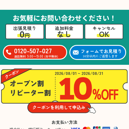
た。自分たちだけではここまできちんと整理す
るのは難しかったと思います」との温かいお言
葉をいただきました。遺品整理という心の負担
お気軽にお問い合わせください！
が大きい作業において、少しでもA様の力にな
れたことをスタッフ一同嬉しく思います。
出張見積り
追加料金
キャンセル
0
OK
なし
円
0120-507-027
フォームでお見積り
9:00〜19:00
30分以内にご返信します
通話無料
(年中無休)
2026/08/01 ~ 2026/08/31
お支払い方法