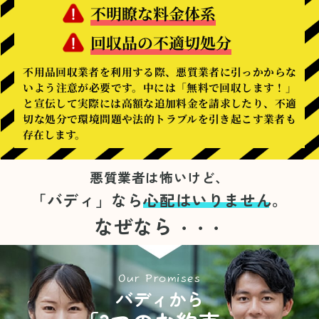
不明瞭な料金体系
回収品の不適切処分
不用品回収業者を利用する際、悪質業者に引っかからな
いよう注意が必要です。中には「無料で回収します！」
と宣伝して実際には高額な追加料金を請求したり、不適
切な処分で環境問題や法的トラブルを引き起こす業者も
存在します。
悪質業者は怖いけど、
「バディ」なら
心配はいりません。
なぜなら
・・・
Our Promises
バディから