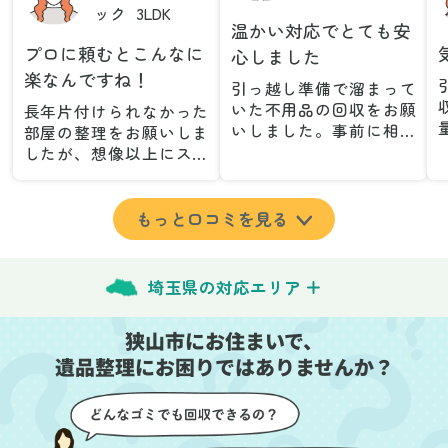
ック
3LDK
温かい対応でとても安
プロに頼むとこんなに
心しました
楽なんですね！
引っ越し準備で溜まって
いた不用品の回収をお願
長年片付けられなかった
いしました。事前に相談
部屋の整理をお願いしま
した際も丁寧な対応で、
したが、想像以上にスム
安心して当日を迎えるこ
ーズで驚きました。家族
とができました。特に、
が集めた物や古い家具が
古い家具や壊れた家電な
多く、自分たちだけでは
もっと口コミを見る
ど、処分が難しいものが
どうにもならない状態で
多かったのですが、手際
したが、スタッフの皆さ
よく対応していただき驚
んが手際よく片付けてく
埼玉県の対応エリア
きました。
れたので、部屋が驚くほ
当日は2名のスタッフが来
どスッキリしました。自
狭山市にお住まいで、
てくださり、作業の流れ
分では手が回らなかった
や注意点をしっかり説明
遺品整理にお困りではありませんか？
場所も含め、プロの力を
していただけたので、こ
実感しました。
ちらも安心感を持って作
特に、物が散乱していた
業を見守ることができま
部屋の整理や、細かなア
した。運び出しの際も、
イテムの仕分けを迅速か