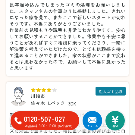
長年溜め込んでしまったゴミの処理をお願いしまし
た。スタッフさんの仕事ぶりに感動しました。きれい
になった家を見て、またここで新しいスタートが切れ
そうです。本当にありがとうございました。
作業前の見積もりや説明も非常にわかりやすく、安心
してお願いすることができました。作業中も不安に思
うことがあればすぐに相談に乗ってくださり、一緒に
解決策を考えていただけたので、とても信頼感を持っ
て進めることができました。家の状態がここまで変わ
るとは思わなかったので、お願いして本当に良かった
と思います。
粗大ゴミ回収
川崎市
佐々木
Lパック
3DK
家具の処分がこんなに楽だとは！
0120-507-027
粗大ゴミの処分で利用しましたが、想像以上にスムー
8:00〜19:00
通話無料
(年中無休)
フォーム
料金
ズな対応で驚きました。特に重い家具の運び出しは自