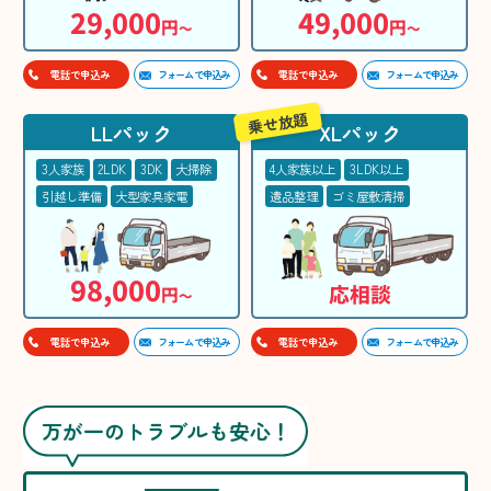
29,000
49,000
円
円
〜
〜
フォームで申込み
フォームで申込み
電話で申込み
電話で申込み
乗せ放題
LLパック
XLパック
3人家族
2LDK
3DK
大掃除
4人家族以上
3LDK以上
引越し準備
大型家具家電
遺品整理
ゴミ屋敷清掃
98,000
応相談
円
〜
フォームで申込み
フォームで申込み
電話で申込み
電話で申込み
万が一のトラブルも安心！