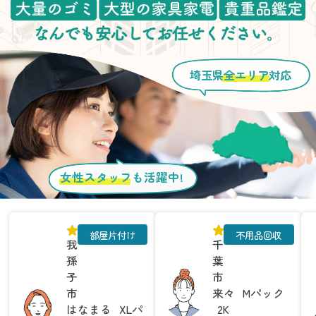
埼玉県
全エリア
対応
女性スタッフ
も活躍中!
部屋片付け
不用品回収
我
千
孫
葉
子
市
市
来々
Mパック
はなまる
XLパ
2K