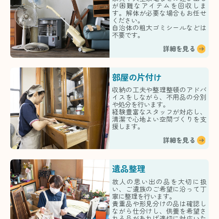
が困難なアイテムを回収しま
す。解体が必要な場合もお任せ
ください。
自治体の粗大ゴミシールなどは
不要です。
詳細を見る
部屋の片付け
収納の工夫や整理整頓のアドバ
イスをしながら、不用品の分別
や処分を行います。
経験豊富なスタッフが対応し、
清潔で心地よい空間づくりを支
援します。
詳細を見る
遺品整理
故人の思い出の品を大切に扱
い、ご遺族のご希望に沿って丁
寧に整理を行います。
貴重品や形見分けの品は確認し
ながら仕分けし、供養を希望さ
れる品があれば適切に対応いた