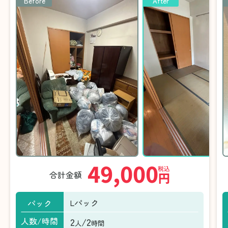
Before
After
49,000
税込
合計金額
円
Lパック
パック
2
/2
人数/時間
人
時間