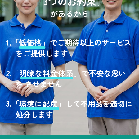
「3つのお約束」
があるから
1.
「
低価格」
でご期待以上のサービス
をご提供します
2.
「
明瞭な料金体系」
で不安な思い
を させません
3.
「
環境に配慮」
して不用品を適切に
処分します