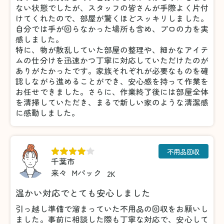
ない状態でしたが、スタッフの皆さんが手際よく片付
けてくれたので、部屋が驚くほどスッキリしました。
自分では手が回らなかった場所も含め、プロの力を実
感しました。
特に、物が散乱していた部屋の整理や、細かなアイテ
ムの仕分けを迅速かつ丁寧に対応していただけたのが
ありがたかったです。家族それぞれが必要なものを確
認しながら進めることができ、安心感を持って作業を
お任せできました。さらに、作業終了後には部屋全体
を清掃していただき、まるで新しい家のような清潔感
に感動しました。
不用品回収
千葉市
来々
Mパック
2K
温かい対応でとても安心しました
引っ越し準備で溜まっていた不用品の回収をお願いし
ました。事前に相談した際も丁寧な対応で、安心して