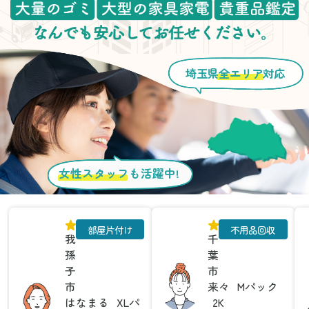
埼玉県
全エリア
対応
女性スタッフ
も活躍中!
部屋片付け
不用品回収
我
千
孫
葉
子
市
市
来々
Mパック
はなまる
XLパ
2K