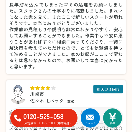
長年溜め込んでしまったゴミの処理をお願いしまし
た。スタッフさんの仕事ぶりに感動しました。きれい
になった家を見て、またここで新しいスタートが切れ
そうです。本当にありがとうございました。
作業前の見積もりや説明も非常にわかりやすく、安心
してお願いすることができました。作業中も不安に思
うことがあればすぐに相談に乗ってくださり、一緒に
解決策を考えていただけたので、とても信頼感を持っ
て進めることができました。家の状態がここまで変わ
るとは思わなかったので、お願いして本当に良かった
と思います。
粗大ゴミ回収
川崎市
佐々木
Lパック
3DK
家具の処分がこんなに楽だとは！
0120-525-058
粗大ゴミの処分で利用しましたが、想像以上にスムー
8:00〜19:00
通話無料
(年中無休)
フォーム
料金
ズな対応で驚きました。特に重い家具の運び出しは自