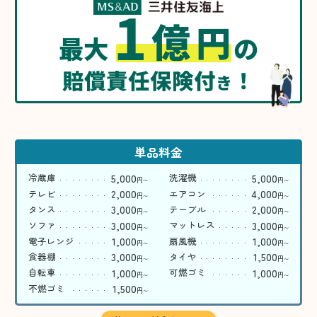
1
億
円
最大
の
賠償責任保険付
！
き
単品料金
5,000
5,000
冷蔵庫
洗濯機
円
円
〜
〜
2,000
4,000
テレビ
エアコン
円
円
〜
〜
3,000
2,000
タンス
テーブル
円
円
〜
〜
3,000
3,000
ソファ
マットレス
円
円
〜
〜
1,000
1,000
電子レンジ
扇風機
円
円
〜
〜
3,000
1,500
食器棚
タイヤ
円
円
〜
〜
1,000
1,000
自転車
可燃ゴミ
円
円
〜
〜
1,500
不燃ゴミ
円
〜