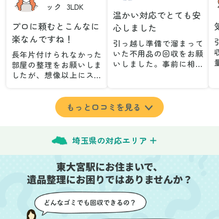
ック
3LDK
温かい対応でとても安
プロに頼むとこんなに
心しました
楽なんですね！
引っ越し準備で溜まって
いた不用品の回収をお願
長年片付けられなかった
いしました。事前に相談
部屋の整理をお願いしま
した際も丁寧な対応で、
したが、想像以上にスム
安心して当日を迎えるこ
ーズで驚きました。家族
とができました。特に、
が集めた物や古い家具が
古い家具や壊れた家電な
多く、自分たちだけでは
もっと口コミを見る
ど、処分が難しいものが
どうにもならない状態で
多かったのですが、手際
したが、スタッフの皆さ
よく対応していただき驚
んが手際よく片付けてく
埼玉県の対応エリア
きました。
れたので、部屋が驚くほ
当日は2名のスタッフが来
どスッキリしました。自
東大宮駅にお住まいで、
てくださり、作業の流れ
分では手が回らなかった
や注意点をしっかり説明
遺品整理にお困りではありませんか？
場所も含め、プロの力を
していただけたので、こ
実感しました。
ちらも安心感を持って作
特に、物が散乱していた
業を見守ることができま
部屋の整理や、細かなア
した。運び出しの際も、
イテムの仕分けを迅速か