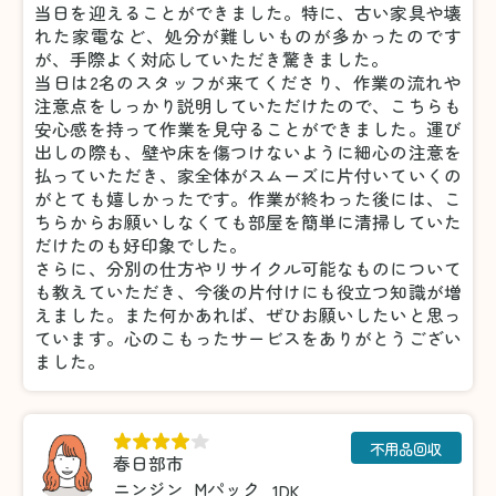
当日を迎えることができました。特に、古い家具や壊
れた家電など、処分が難しいものが多かったのです
が、手際よく対応していただき驚きました。
当日は2名のスタッフが来てくださり、作業の流れや
注意点をしっかり説明していただけたので、こちらも
安心感を持って作業を見守ることができました。運び
出しの際も、壁や床を傷つけないように細心の注意を
払っていただき、家全体がスムーズに片付いていくの
がとても嬉しかったです。作業が終わった後には、こ
ちらからお願いしなくても部屋を簡単に清掃していた
だけたのも好印象でした。
さらに、分別の仕方やリサイクル可能なものについて
も教えていただき、今後の片付けにも役立つ知識が増
えました。また何かあれば、ぜひお願いしたいと思っ
ています。心のこもったサービスをありがとうござい
ました。
不用品回収
春日部市
ニンジン
Mパック
1DK