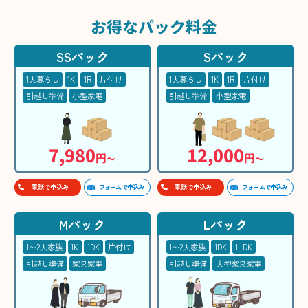
お得な
パック料金
SSパック
Sパック
1人暮らし
1K
1R
片付け
1人暮らし
1K
1R
片付け
引越し準備
小型家電
引越し準備
小型家電
7,980
12,000
円
円
〜
〜
フォームで申込み
フォームで申込み
電話で申込み
電話で申込み
Mパック
Lパック
1〜2人家族
1K
1DK
片付け
1〜2人家族
1DK
1LDK
引越し準備
家具家電
引越し準備
大型家具家電