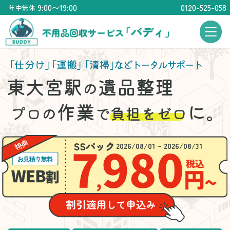
9:00〜19:00
0120-525-058
年中無休
「仕分け」
「運搬」
「清掃」
などトータルサポート
東大宮駅
遺品整理
の
作業
に。
プロの
で
負担をゼロ
2026/08/01 ~ 2026/08/31