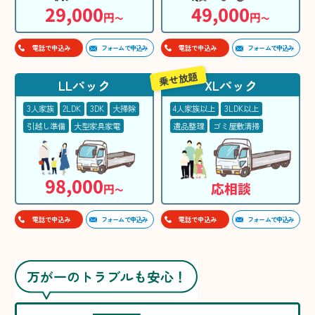
29,000
49,000
円
円
〜
〜
フォームで申込み
フォームで申込み
電話で申込み
電話で申込み
乗せ放題
LLパック
XLパック
3人家族
2LDK
3DK
大掃除
4人家族以上
3LDK以上
引越し準備
大型家具家電
遺品整理
ゴミ屋敷清掃
98,000
応相談
円
〜
フォームで申込み
フォームで申込み
電話で申込み
電話で申込み
万が一のトラブルも安心！