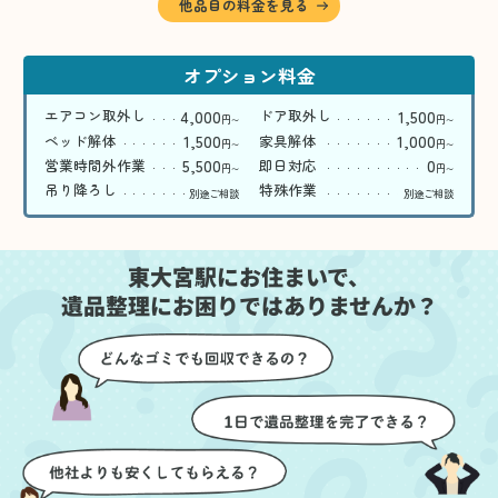
他品目の料金を見る
オプション料金
4,000
1,500
エアコン取外し
ドア取外し
円
円
〜
〜
1,500
1,000
ベッド解体
家具解体
円
円
〜
〜
5,500
0
営業時間外作業
即日対応
円
円
〜
〜
吊り降ろし
特殊作業
別途ご相談
別途ご相談
東大宮駅にお住まいで、
遺品整理にお困りではありませんか？