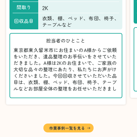
2K
間取り
衣類、棚、ベッド、布団、椅子、
回収品目
テーブルなど
担当者のひとこと
東京都東久留米市にお住まいのA様からご依頼
をいただき、遺品整理のお手伝いをさせていた
だきました。A様は2Kのお住まいで、ご家族の
大切な品々の整理にあたり、私たちにお声がけ
くださいました。今回回収させていただいた品
目は、衣類、棚、ベッド、布団、椅子、テーブ
ルなどお部屋全体の整理をお任せいただきまし
た。
遺品整理は物品の量だけでなく、故人への思い
が込められている分、慎重な対応が求められる
作業です。そのため、A様としっかりとお話し
しながら、不要品と大切に保管される品を丁寧
に仕分けしました。
作業事例一覧を見る
A様から「手際よく進めてくれて助かりまし