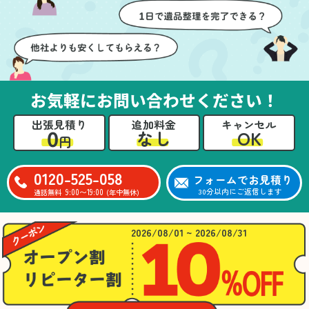
壁や床を傷つけないよう
つ丁寧に対応していただ
に細心の注意を払ってい
けたのがありがたかった
ただき、家全体がスムー
です。家族それぞれが必
ズに片付いていくのがと
要なものを確認しながら
ても嬉しかったです。作
進めることができ、安心
業が終わった後には、こ
感を持って作業をお任せ
お気軽にお問い合わせください！
ちらからお願いしなくて
できました。さらに、作
も部屋を簡単に清掃して
業終了後には部屋全体を
出張見積り
追加料金
キャンセル
いただけたのも好印象で
清掃していただき、まる
0
OK
なし
円
した。
で新しい家のような清潔
さらに、分別の仕方やリ
感に感動しました。
サイクル可能なものにつ
0120-525-058
フォームでお見積り
いても教えていただき、
9:00〜19:00
30分以内にご返信します
通話無料
(年中無休)
今後の片付けにも役立つ
知識が増えました。また
何かあれば、ぜひお願い
2026/08/01 ~ 2026/08/31
したいと思っています。
心のこもったサービスを
ありがとうございまし
た。