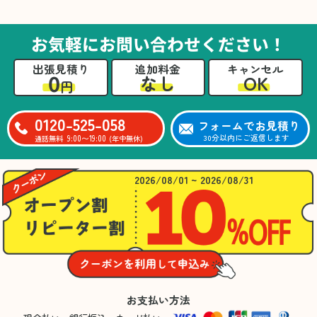
た。自分たちだけではここまできちんと整理す
るのは難しかったと思います」との温かいお言
葉をいただきました。遺品整理という心の負担
お気軽にお問い合わせください！
が大きい作業において、少しでもA様の力にな
れたことをスタッフ一同嬉しく思います。
出張見積り
追加料金
キャンセル
0
OK
なし
円
0120-525-058
フォームでお見積り
9:00〜19:00
30分以内にご返信します
通話無料
(年中無休)
2026/08/01 ~ 2026/08/31
お支払い方法