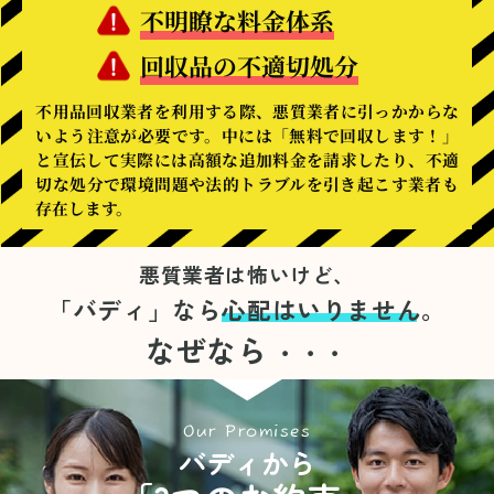
不明瞭な料金体系
回収品の不適切処分
不用品回収業者を利用する際、悪質業者に引っかからな
いよう注意が必要です。中には「無料で回収します！」
と宣伝して実際には高額な追加料金を請求したり、不適
切な処分で環境問題や法的トラブルを引き起こす業者も
存在します。
悪質業者は怖いけど、
「バディ」なら
心配はいりません。
なぜなら
・・・
Our Promises
バディから