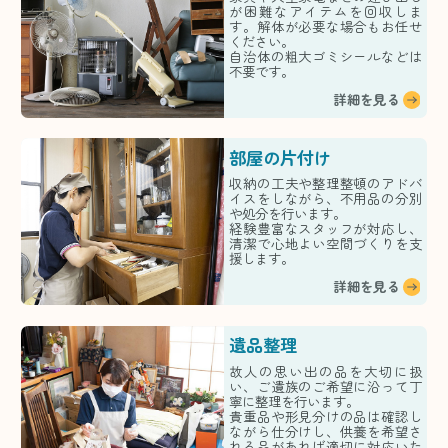
が困難なアイテムを回収しま
す。解体が必要な場合もお任せ
ください。
自治体の粗大ゴミシールなどは
不要です。
詳細を見る
部屋の片付け
収納の工夫や整理整頓のアドバ
イスをしながら、不用品の分別
や処分を行います。
経験豊富なスタッフが対応し、
清潔で心地よい空間づくりを支
援します。
詳細を見る
遺品整理
故人の思い出の品を大切に扱
い、ご遺族のご希望に沿って丁
寧に整理を行います。
貴重品や形見分けの品は確認し
ながら仕分けし、供養を希望さ
れる品があれば適切に対応いた