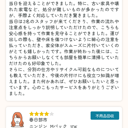
当日を迎えることができました。特に、古い家具や壊
れた家電など、処分が難しいものが多かったのです
が、手際よく対応していただき驚きました。
当日は2名のスタッフが来てくださり、作業の流れや
注意点をしっかり説明していただけたので、こちらも
安心感を持って作業を見守ることができました。運び
出しの際も、壁や床を傷つけないように細心の注意を
払っていただき、家全体がスムーズに片付いていくの
がとても嬉しかったです。作業が終わった後には、こ
ちらからお願いしなくても部屋を簡単に清掃していた
だけたのも好印象でした。
さらに、分別の仕方やリサイクル可能なものについて
も教えていただき、今後の片付けにも役立つ知識が増
えました。また何かあれば、ぜひお願いしたいと思っ
ています。心のこもったサービスをありがとうござい
ました。
不用品回収
春日部市
ニンジン
Mパック
1DK