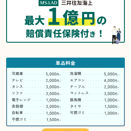
1
億
円
最大
の
賠償責任保険付
！
き
単品料金
5,000
5,000
冷蔵庫
洗濯機
円
円
〜
〜
2,000
4,000
テレビ
エアコン
円
円
〜
〜
3,000
2,000
タンス
テーブル
円
円
〜
〜
3,000
3,000
ソファ
マットレス
円
円
〜
〜
1,000
1,000
電子レンジ
扇風機
円
円
〜
〜
3,000
1,500
食器棚
タイヤ
円
円
〜
〜
1,000
1,000
自転車
可燃ゴミ
円
円
〜
〜
1,500
不燃ゴミ
円
〜