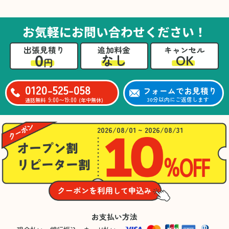
た。自分たちだけではここまできちんと整理す
るのは難しかったと思います」との温かいお言
葉をいただきました。遺品整理という心の負担
お気軽にお問い合わせください！
が大きい作業において、少しでもA様の力にな
れたことをスタッフ一同嬉しく思います。
出張見積り
追加料金
キャンセル
0
OK
なし
円
0120-525-058
フォームでお見積り
9:00〜19:00
30分以内にご返信します
通話無料
(年中無休)
2026/08/01 ~ 2026/08/31
お支払い方法