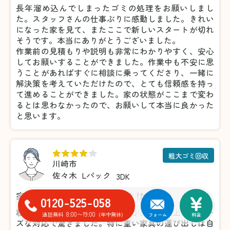
長年溜め込んでしまったゴミの処理をお願いしまし
た。スタッフさんの仕事ぶりに感動しました。きれい
になった家を見て、またここで新しいスタートが切れ
そうです。本当にありがとうございました。
作業前の見積もりや説明も非常にわかりやすく、安心
してお願いすることができました。作業中も不安に思
うことがあればすぐに相談に乗ってくださり、一緒に
解決策を考えていただけたので、とても信頼感を持っ
て進めることができました。家の状態がここまで変わ
るとは思わなかったので、お願いして本当に良かった
と思います。
粗大ゴミ回収
川崎市
佐々木
Lパック
3DK
家具の処分がこんなに楽だとは！
0120-525-058
粗大ゴミの処分で利用しましたが、想像以上にスムー
8:00〜19:00
通話無料
(年中無休)
フォーム
料金
ズな対応で驚きました。特に重い家具の運び出しは自