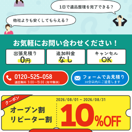
壁や床を傷つけないよう
つ丁寧に対応していただ
に細心の注意を払ってい
けたのがありがたかった
ただき、家全体がスムー
です。家族それぞれが必
ズに片付いていくのがと
要なものを確認しながら
ても嬉しかったです。作
進めることができ、安心
業が終わった後には、こ
感を持って作業をお任せ
お気軽にお問い合わせください！
ちらからお願いしなくて
できました。さらに、作
も部屋を簡単に清掃して
業終了後には部屋全体を
出張見積り
追加料金
キャンセル
いただけたのも好印象で
清掃していただき、まる
0
OK
なし
円
した。
で新しい家のような清潔
さらに、分別の仕方やリ
感に感動しました。
サイクル可能なものにつ
0120-525-058
フォームでお見積り
いても教えていただき、
9:00〜19:00
30分以内にご返信します
通話無料
(年中無休)
今後の片付けにも役立つ
知識が増えました。また
何かあれば、ぜひお願い
2026/08/01 ~ 2026/08/31
したいと思っています。
心のこもったサービスを
ありがとうございまし
た。