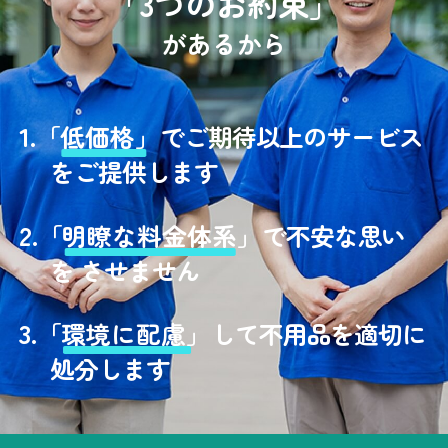
「3つのお約束」
があるから
1.
「
低価格」
でご期待以上のサービス
をご提供します
2.
「
明瞭な料金体系」
で不安な思い
を させません
3.
「
環境に配慮」
して不用品を適切に
処分します