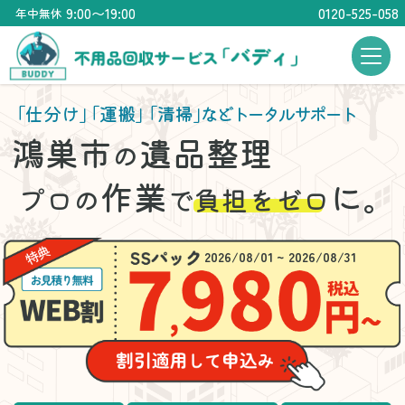
9:00〜19:00
0120-525-058
年中無休
「仕分け」
「運搬」
「清掃」
などトータルサポート
鴻巣市
遺品整理
の
作業
に。
プロの
で
負担をゼロ
2026/08/01 ~ 2026/08/31