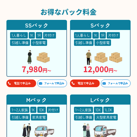
お得な
パック料金
SSパック
Sパック
1人暮らし
1K
1R
片付け
1人暮らし
1K
1R
片付け
引越し準備
小型家電
引越し準備
小型家電
7,980
12,000
円
円
〜
〜
フォームで申込み
フォームで申込み
電話で申込み
電話で申込み
Mパック
Lパック
1〜2人家族
1K
1DK
片付け
1〜2人家族
1DK
1LDK
引越し準備
家具家電
引越し準備
大型家具家電