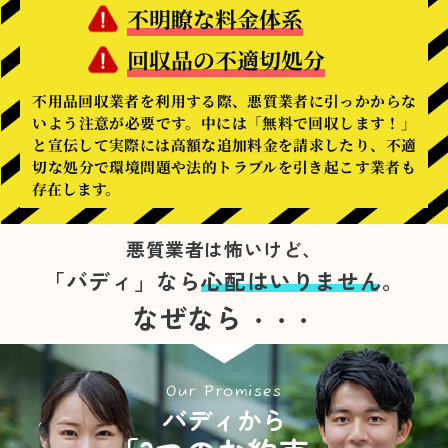
不明瞭な料金体系
回収品の不適切処分
不用品回収業者を利用する際、悪質業者に引っかからな
いよう注意が必要です。中には「無料で回収します！」
と宣伝して実際には高額な追加料金を請求したり、不適
切な処分で環境問題や法的トラブルを引き起こす業者も
存在します。
悪質業者は怖いけど、
「バディ」なら
心配はいりません。
なぜなら
・・・
Our Promises
バディから