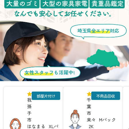
埼玉県
全エリア
対応
女性スタッフ
も活躍中!
部屋片付け
不用品回収
我
千
孫
葉
子
市
市
来々
Mパック
はなまる
XLパ
2K