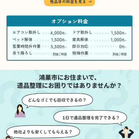
他品目の料金を見る
オプション料金
4,000
1,500
エアコン取外し
ドア取外し
円
円
〜
〜
1,500
1,000
ベッド解体
家具解体
円
円
〜
〜
5,500
0
営業時間外作業
即日対応
円
円
〜
〜
吊り降ろし
特殊作業
別途ご相談
別途ご相談
鴻巣市にお住まいで、
遺品整理にお困りではありませんか？