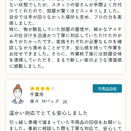
ない状態でしたが、スタッフの皆さんが手際よく片付
けてくれたので、部屋が驚くほどスッキリしました。
自分では手が回らなかった場所も含め、プロの力を実
感しました。
特に、物が散乱していた部屋の整理や、細かなアイテ
ムの仕分けを迅速かつ丁寧に対応していただけたのが
ありがたかったです。家族それぞれが必要なものを確
認しながら進めることができ、安心感を持って作業を
お任せできました。さらに、作業終了後には部屋全体
を清掃していただき、まるで新しい家のような清潔感
に感動しました。
不用品回収
千葉市
来々
Mパック
2K
温かい対応でとても安心しました
引っ越し準備で溜まっていた不用品の回収をお願いし
ました。事前に相談した際も丁寧な対応で、安心して