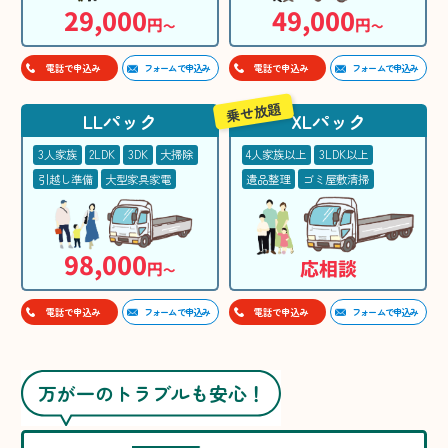
29,000
49,000
円
円
〜
〜
フォームで申込み
フォームで申込み
電話で申込み
電話で申込み
乗せ放題
LLパック
XLパック
3人家族
2LDK
3DK
大掃除
4人家族以上
3LDK以上
引越し準備
大型家具家電
遺品整理
ゴミ屋敷清掃
98,000
応相談
円
〜
フォームで申込み
フォームで申込み
電話で申込み
電話で申込み
万が一のトラブルも安心！