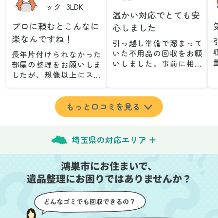
ック
3LDK
温かい対応でとても安
プロに頼むとこんなに
心しました
楽なんですね！
引っ越し準備で溜まって
いた不用品の回収をお願
長年片付けられなかった
いしました。事前に相談
部屋の整理をお願いしま
した際も丁寧な対応で、
したが、想像以上にスム
安心して当日を迎えるこ
ーズで驚きました。家族
とができました。特に、
が集めた物や古い家具が
古い家具や壊れた家電な
多く、自分たちだけでは
もっと口コミを見る
ど、処分が難しいものが
どうにもならない状態で
多かったのですが、手際
したが、スタッフの皆さ
よく対応していただき驚
んが手際よく片付けてく
埼玉県の対応エリア
きました。
れたので、部屋が驚くほ
当日は2名のスタッフが来
どスッキリしました。自
鴻巣市にお住まいで、
てくださり、作業の流れ
分では手が回らなかった
や注意点をしっかり説明
遺品整理にお困りではありませんか？
場所も含め、プロの力を
していただけたので、こ
実感しました。
ちらも安心感を持って作
特に、物が散乱していた
業を見守ることができま
部屋の整理や、細かなア
した。運び出しの際も、
イテムの仕分けを迅速か