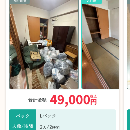
Before
After
49,000
税込
合計金額
円
Lパック
パック
2
/2
人数/時間
人
時間