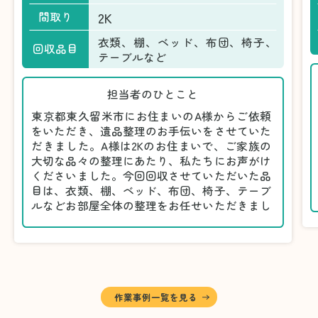
2K
間取り
衣類、棚、ベッド、布団、椅子、
回収品目
テーブルなど
担当者のひとこと
東京都東久留米市にお住まいのA様からご依頼
をいただき、遺品整理のお手伝いをさせていた
だきました。A様は2Kのお住まいで、ご家族の
大切な品々の整理にあたり、私たちにお声がけ
くださいました。今回回収させていただいた品
目は、衣類、棚、ベッド、布団、椅子、テーブ
ルなどお部屋全体の整理をお任せいただきまし
た。
遺品整理は物品の量だけでなく、故人への思い
が込められている分、慎重な対応が求められる
作業です。そのため、A様としっかりとお話し
しながら、不要品と大切に保管される品を丁寧
に仕分けしました。
作業事例一覧を見る
A様から「手際よく進めてくれて助かりまし