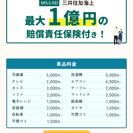
1
億
円
最大
の
賠償責任保険付
！
き
単品料金
5,000
5,000
冷蔵庫
洗濯機
円
円
〜
〜
2,000
4,000
テレビ
エアコン
円
円
〜
〜
3,000
2,000
タンス
テーブル
円
円
〜
〜
3,000
3,000
ソファ
マットレス
円
円
〜
〜
1,000
1,000
電子レンジ
扇風機
円
円
〜
〜
3,000
1,500
食器棚
タイヤ
円
円
〜
〜
1,000
1,000
自転車
可燃ゴミ
円
円
〜
〜
1,500
不燃ゴミ
円
〜