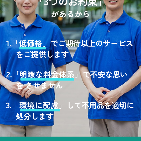
「3つのお約束」
があるから
1.
「
低価格」
でご期待以上のサービス
をご提供します
2.
「
明瞭な料金体系」
で不安な思い
を させません
3.
「
環境に配慮」
して不用品を適切に
処分します