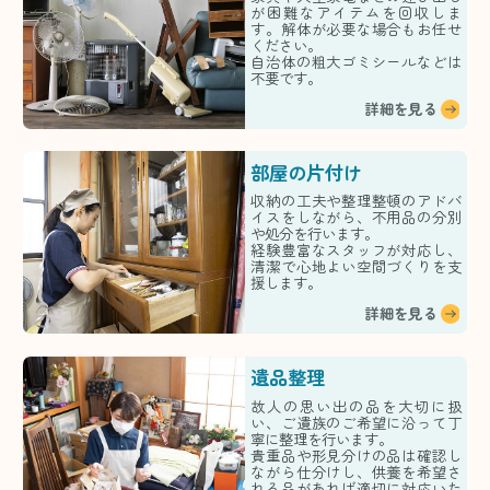
が困難なアイテムを回収しま
す。解体が必要な場合もお任せ
ください。
自治体の粗大ゴミシールなどは
不要です。
詳細を見る
部屋の片付け
収納の工夫や整理整頓のアドバ
イスをしながら、不用品の分別
や処分を行います。
経験豊富なスタッフが対応し、
清潔で心地よい空間づくりを支
援します。
詳細を見る
遺品整理
故人の思い出の品を大切に扱
い、ご遺族のご希望に沿って丁
寧に整理を行います。
貴重品や形見分けの品は確認し
ながら仕分けし、供養を希望さ
れる品があれば適切に対応いた