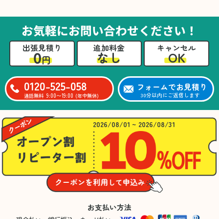
た。自分たちだけではここまできちんと整理す
るのは難しかったと思います」との温かいお言
葉をいただきました。遺品整理という心の負担
お気軽にお問い合わせください！
が大きい作業において、少しでもA様の力にな
れたことをスタッフ一同嬉しく思います。
出張見積り
追加料金
キャンセル
0
OK
なし
円
0120-525-058
フォームでお見積り
9:00〜19:00
30分以内にご返信します
通話無料
(年中無休)
2026/08/01 ~ 2026/08/31
お支払い方法