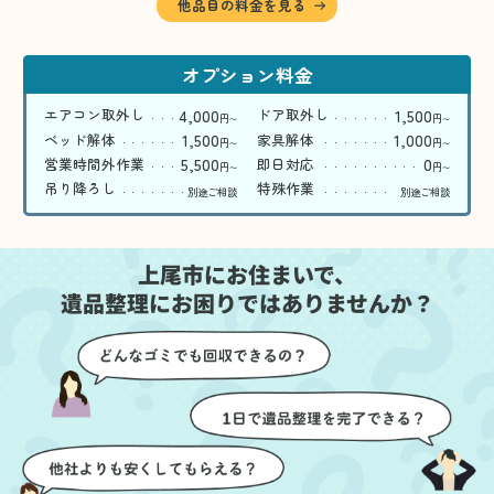
他品目の料金を見る
オプション料金
4,000
1,500
エアコン取外し
ドア取外し
円
円
〜
〜
1,500
1,000
ベッド解体
家具解体
円
円
〜
〜
5,500
0
営業時間外作業
即日対応
円
円
〜
〜
吊り降ろし
特殊作業
別途ご相談
別途ご相談
上尾市にお住まいで、
遺品整理にお困りではありませんか？