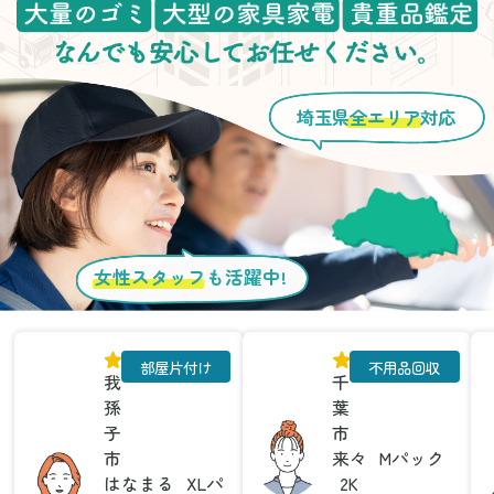
埼玉県
全エリア
対応
女性スタッフ
も活躍中!
部屋片付け
不用品回収
我
千
孫
葉
子
市
市
来々
Mパック
はなまる
XLパ
2K