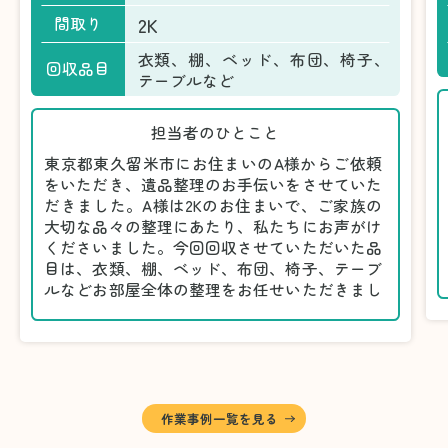
2K
間取り
衣類、棚、ベッド、布団、椅子、
回収品目
テーブルなど
担当者のひとこと
東京都東久留米市にお住まいのA様からご依頼
をいただき、遺品整理のお手伝いをさせていた
だきました。A様は2Kのお住まいで、ご家族の
大切な品々の整理にあたり、私たちにお声がけ
くださいました。今回回収させていただいた品
目は、衣類、棚、ベッド、布団、椅子、テーブ
ルなどお部屋全体の整理をお任せいただきまし
た。
遺品整理は物品の量だけでなく、故人への思い
が込められている分、慎重な対応が求められる
作業です。そのため、A様としっかりとお話し
しながら、不要品と大切に保管される品を丁寧
に仕分けしました。
作業事例一覧を見る
A様から「手際よく進めてくれて助かりまし