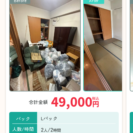
Before
After
49,000
税込
合計金額
円
Lパック
パック
2
/2
人数/時間
人
時間