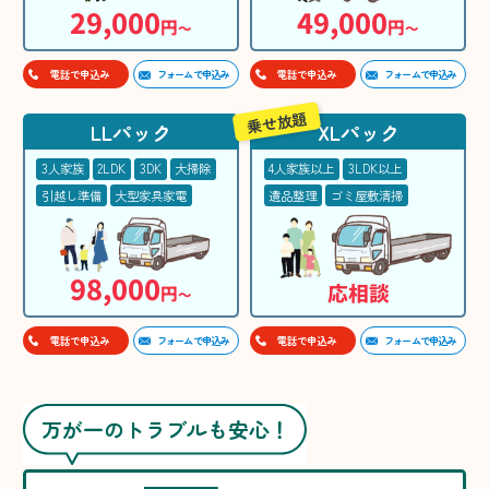
29,000
49,000
円
円
〜
〜
フォームで申込み
フォームで申込み
電話で申込み
電話で申込み
乗せ放題
LLパック
XLパック
3人家族
2LDK
3DK
大掃除
4人家族以上
3LDK以上
引越し準備
大型家具家電
遺品整理
ゴミ屋敷清掃
98,000
応相談
円
〜
フォームで申込み
フォームで申込み
電話で申込み
電話で申込み
万が一のトラブルも安心！