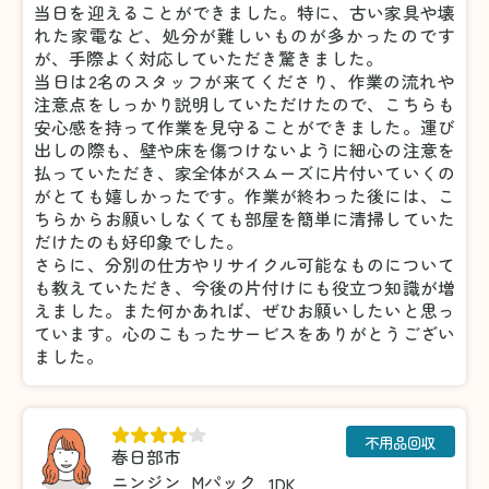
当日を迎えることができました。特に、古い家具や壊
れた家電など、処分が難しいものが多かったのです
が、手際よく対応していただき驚きました。
当日は2名のスタッフが来てくださり、作業の流れや
注意点をしっかり説明していただけたので、こちらも
安心感を持って作業を見守ることができました。運び
出しの際も、壁や床を傷つけないように細心の注意を
払っていただき、家全体がスムーズに片付いていくの
がとても嬉しかったです。作業が終わった後には、こ
ちらからお願いしなくても部屋を簡単に清掃していた
だけたのも好印象でした。
さらに、分別の仕方やリサイクル可能なものについて
も教えていただき、今後の片付けにも役立つ知識が増
えました。また何かあれば、ぜひお願いしたいと思っ
ています。心のこもったサービスをありがとうござい
ました。
不用品回収
春日部市
ニンジン
Mパック
1DK