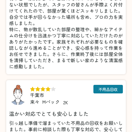
ない状態でしたが、スタッフの皆さんが手際よく片付
けてくれたので、部屋が驚くほどスッキリしました。
自分では手が回らなかった場所も含め、プロの力を実
感しました。
特に、物が散乱していた部屋の整理や、細かなアイテ
ムの仕分けを迅速かつ丁寧に対応していただけたのが
ありがたかったです。家族それぞれが必要なものを確
認しながら進めることができ、安心感を持って作業を
お任せできました。さらに、作業終了後には部屋全体
を清掃していただき、まるで新しい家のような清潔感
に感動しました。
不用品回収
千葉市
来々
Mパック
2K
温かい対応でとても安心しました
引っ越し準備で溜まっていた不用品の回収をお願いし
ました。事前に相談した際も丁寧な対応で、安心して