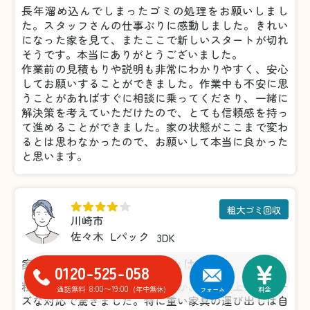
長年溜め込んでしまったゴミの処理をお願いしまし
た。スタッフさんの仕事ぶりに感動しました。きれい
になった家を見て、またここで新しいスタートが切れ
そうです。本当にありがとうございました。
作業前の見積もりや説明も非常にわかりやすく、安心
してお願いすることができました。作業中も不安に思
うことがあればすぐに相談に乗ってくださり、一緒に
解決策を考えていただけたので、とても信頼感を持っ
て進めることができました。家の状態がここまで変わ
るとは思わなかったので、お願いして本当に良かった
と思います。
粗大ゴミ回収
川崎市
佐々木
Lパック
3DK
家具の処分がこんなに楽だとは！
0120-525-058
粗大ゴミの処分で利用しましたが、想像以上にスムー
8:00〜19:00
通話無料
(年中無休)
フォーム
料金
ズな対応で驚きました。特に重い家具の運び出しは自