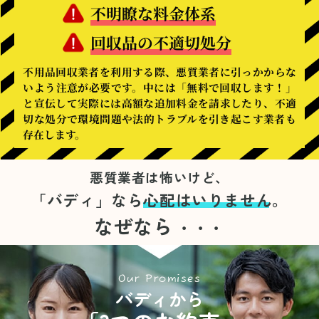
不明瞭な料金体系
回収品の不適切処分
不用品回収業者を利用する際、悪質業者に引っかからな
いよう注意が必要です。中には「無料で回収します！」
と宣伝して実際には高額な追加料金を請求したり、不適
切な処分で環境問題や法的トラブルを引き起こす業者も
存在します。
悪質業者は怖いけど、
「バディ」なら
心配はいりません。
なぜなら
・・・
Our Promises
バディから