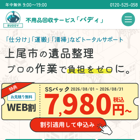
9:00〜19:00
0120-525-058
年中無休
「仕分け」
「運搬」
「清掃」
などトータルサポート
上尾市
遺品整理
の
作業
に。
プロの
で
負担をゼロ
2026/08/01 ~ 2026/08/31