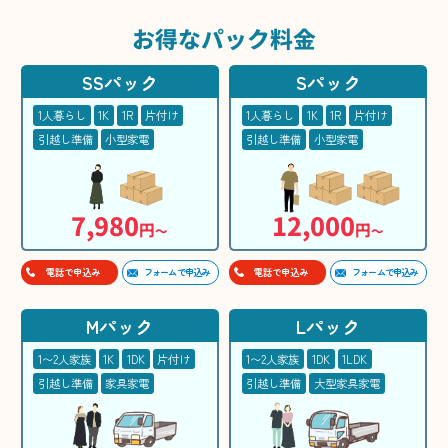
お得な
パック料金
SSパック
Sパック
1人暮らし
1K
1R
片付け
1人暮らし
1K
1R
片付け
引越し準備
小型家電
引越し準備
小型家電
7,980
12,000
円
円
〜
〜
フォームで申込み
フォームで申込み
電話で申込み
電話で申込み
Mパック
Lパック
1〜2人家族
1K
1DK
片付け
1〜2人家族
1DK
1LDK
引越し準備
家具家電
引越し準備
大型家具家電