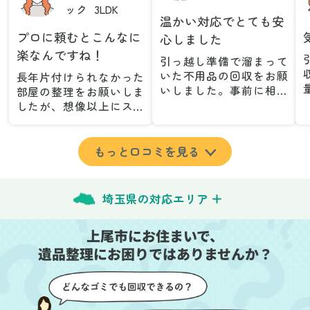
ック
3LDK
温かい対応でとても安
プロに頼むとこんなに
心しました
楽なんですね！
引っ越し準備で溜まって
いた不用品の回収をお願
長年片付けられなかった
いしました。事前に相談
部屋の整理をお願いしま
した際も丁寧な対応で、
したが、想像以上にスム
安心して当日を迎えるこ
ーズで驚きました。家族
とができました。特に、
が集めた物や古い家具が
古い家具や壊れた家電な
多く、自分たちだけでは
もっと口コミを見る
ど、処分が難しいものが
どうにもならない状態で
多かったのですが、手際
したが、スタッフの皆さ
よく対応していただき驚
んが手際よく片付けてく
埼玉県の対応エリア
きました。
れたので、部屋が驚くほ
当日は2名のスタッフが来
どスッキリしました。自
上尾市にお住まいで、
てくださり、作業の流れ
分では手が回らなかった
や注意点をしっかり説明
遺品整理にお困りではありませんか？
場所も含め、プロの力を
していただけたので、こ
実感しました。
ちらも安心感を持って作
特に、物が散乱していた
業を見守ることができま
部屋の整理や、細かなア
した。運び出しの際も、
イテムの仕分けを迅速か