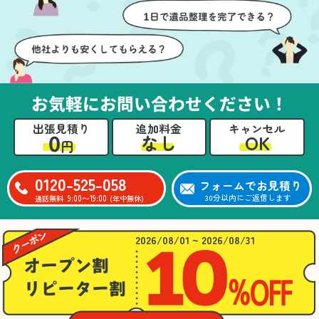
壁や床を傷つけないよう
つ丁寧に対応していただ
に細心の注意を払ってい
けたのがありがたかった
ただき、家全体がスムー
です。家族それぞれが必
ズに片付いていくのがと
要なものを確認しながら
ても嬉しかったです。作
進めることができ、安心
業が終わった後には、こ
感を持って作業をお任せ
お気軽にお問い合わせください！
ちらからお願いしなくて
できました。さらに、作
も部屋を簡単に清掃して
業終了後には部屋全体を
出張見積り
追加料金
キャンセル
いただけたのも好印象で
清掃していただき、まる
0
OK
なし
円
した。
で新しい家のような清潔
さらに、分別の仕方やリ
感に感動しました。
サイクル可能なものにつ
0120-525-058
フォームでお見積り
いても教えていただき、
9:00〜19:00
30分以内にご返信します
通話無料
(年中無休)
今後の片付けにも役立つ
知識が増えました。また
何かあれば、ぜひお願い
2026/08/01 ~ 2026/08/31
したいと思っています。
心のこもったサービスを
ありがとうございまし
た。