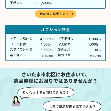
1,500
不燃ゴミ
円
〜
他品目の料金を見る
オプション料金
4,000
1,500
エアコン取外し
ドア取外し
円
円
〜
〜
1,500
1,000
ベッド解体
家具解体
円
円
〜
〜
5,500
0
営業時間外作業
即日対応
円
円
〜
〜
吊り降ろし
特殊作業
別途ご相談
別途ご相談
さいたま市北区にお住まいで、
遺品整理にお困りではありませんか？