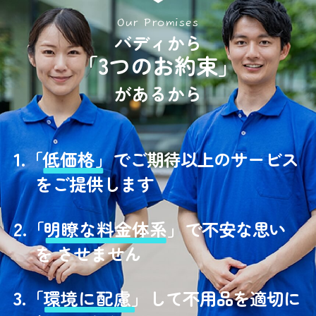
Our Promises
バディから
「3つのお約束」
があるから
1.
「
低価格」
でご期待以上のサービス
をご提供します
2.
「
明瞭な料金体系」
で不安な思い
を させません
3.
「
環境に配慮」
して不用品を適切に