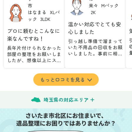
市
来々
Mパック
はなまる
XLパ
2K
ック
3LDK
温かい対応でとても安
プロに頼むとこんなに
心しました
楽なんですね！
引っ越し準備で溜まって
いた不用品の回収をお願
長年片付けられなかった
いしました。事前に相談
部屋の整理をお願いしま
した際も丁寧な対応で、
したが、想像以上にスム
安心して当日を迎えるこ
ーズで驚きました。家族
とができました。特に、
が集めた物や古い家具が
古い家具や壊れた家電な
多く、自分たちだけでは
もっと口コミを見る
ど、処分が難しいものが
どうにもならない状態で
多かったのですが、手際
したが、スタッフの皆さ
よく対応していただき驚
んが手際よく片付けてく
埼玉県の対応エリア
きました。
れたので、部屋が驚くほ
当日は2名のスタッフが来
どスッキリしました。自
さいたま市北区にお住まいで、
てくださり、作業の流れ
分では手が回らなかった
や注意点をしっかり説明
遺品整理にお困りではありませんか？
場所も含め、プロの力を
していただけたので、こ
実感しました。