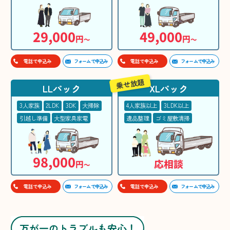
29,000
49,000
円
円
〜
〜
フォームで申込み
フォームで申込み
電話で申込み
電話で申込み
乗せ放題
LLパック
XLパック
3人家族
2LDK
3DK
大掃除
4人家族以上
3LDK以上
引越し準備
大型家具家電
遺品整理
ゴミ屋敷清掃
98,000
応相談
円
〜
フォームで申込み
フォームで申込み
電話で申込み
電話で申込み
万が一のトラブルも安心！