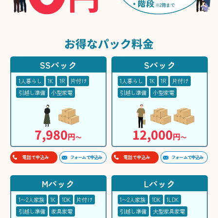
階段
※2階まで
お得な
パック料金
SSパック
Sパック
1人暮らし
1K
1R
片付け
1人暮らし
1K
1R
片付け
引越し準備
小型家電
引越し準備
小型家電
7,980
12,000
円
円
〜
〜
フォームで申込み
フォームで申込み
電話で申込み
電話で申込み
Mパック
Lパック
1〜2人家族
1K
1DK
片付け
1〜2人家族
1DK
1LDK
引越し準備
家具家電
引越し準備
大型家具家電