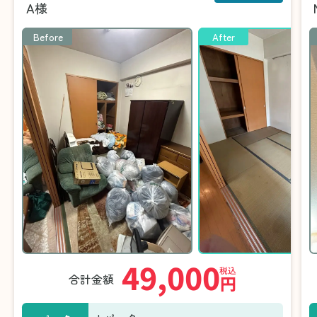
A様
Before
After
49,000
税込
合計金額
円