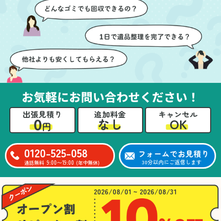
ちらも安心感を持って作
特に、物が散乱していた
業を見守ることができま
部屋の整理や、細かなア
した。運び出しの際も、
イテムの仕分けを迅速か
壁や床を傷つけないよう
つ丁寧に対応していただ
に細心の注意を払ってい
けたのがありがたかった
ただき、家全体がスムー
です。家族それぞれが必
ズに片付いていくのがと
要なものを確認しながら
ても嬉しかったです。作
進めることができ、安心
業が終わった後には、こ
感を持って作業をお任せ
お気軽にお問い合わせください！
ちらからお願いしなくて
できました。さらに、作
も部屋を簡単に清掃して
業終了後には部屋全体を
出張見積り
追加料金
キャンセル
いただけたのも好印象で
清掃していただき、まる
0
OK
なし
円
した。
で新しい家のような清潔
さらに、分別の仕方やリ
感に感動しました。
サイクル可能なものにつ
0120-525-058
フォームでお見積り
いても教えていただき、
9:00〜19:00
30分以内にご返信します
通話無料
(年中無休)
今後の片付けにも役立つ
知識が増えました。また
何かあれば、ぜひお願い
2026/08/01 ~ 2026/08/31
したいと思っています。
心のこもったサービスを
ありがとうございまし