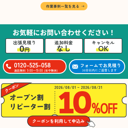
に仕分けしました。
作業事例一覧を見る
A様から「手際よく進めてくれて助かりまし
た。自分たちだけではここまできちんと整理す
るのは難しかったと思います」との温かいお言
葉をいただきました。遺品整理という心の負担
お気軽にお問い合わせください！
が大きい作業において、少しでもA様の力にな
れたことをスタッフ一同嬉しく思います。
出張見積り
追加料金
キャンセル
0
OK
なし
円
0120-525-058
フォームでお見積り
9:00〜19:00
30分以内にご返信します
通話無料
(年中無休)
2026/08/01 ~ 2026/08/31