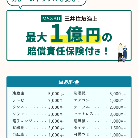
1
億
円
最大
の
賠償責任保険付
！
き
単品料金
5,000
5,000
冷蔵庫
洗濯機
円
円
〜
〜
2,000
4,000
テレビ
エアコン
円
円
〜
〜
3,000
2,000
タンス
テーブル
円
円
〜
〜
3,000
3,000
ソファ
マットレス
円
円
〜
〜
1,000
1,000
電子レンジ
扇風機
円
円
〜
〜
3,000
1,500
食器棚
タイヤ
円
円
〜
〜
1,000
1,000
自転車
可燃ゴミ
円
円
〜
〜