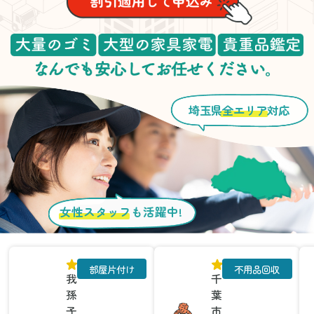
埼玉県
全エリア
対応
女性スタッフ
も活躍中!
部屋片付け
不用品回収
我
千
孫
葉
子
市