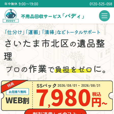
9:00〜19:00
0120-525-058
年中無休
「仕分け」
「運搬」
「清掃」
などトータルサポート
さいたま市北区
遺品整
の
理
作業
に。
プロの
で
負担をゼロ
2026/08/01 ~ 2026/08/31