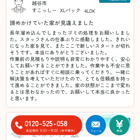
越谷市
すこっしー
XLパック
4LDK
諦めかけていた家が見違えました
長年溜め込んでしまったゴミの処理をお願いしまし
た。スタッフさんの仕事ぶりに感動しました。きれい
になった家を見て、またここで新しいスタートが切れ
そうです。本当にありがとうございました。
作業前の見積もりや説明も非常にわかりやすく、安心
してお願いすることができました。作業中も不安に思
うことがあればすぐに相談に乗ってくださり、一緒に
解決策を考えていただけたので、とても信頼感を持っ
て進めることができました。家の状態がここまで変わ
るとは思わなかったので、お願いして本当に良かった
と思います。
0120-525-058
粗大ゴミ回収
川崎市
8:00〜19:00
通話無料
(年中無休)
フォーム
料金
佐々木
Lパック
3DK