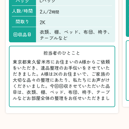
Lパック
パック
2
/2
人数/時間
人
時間
2K
間取り
衣類、棚、ベッド、布団、椅子、
回収品目
テーブルなど
担当者のひとこと
東京都東久留米市にお住まいのA様からご依頼
をいただき、遺品整理のお手伝いをさせていた
だきました。A様は2Kのお住まいで、ご家族の
大切な品々の整理にあたり、私たちにお声がけ
くださいました。今回回収させていただいた品
目は、衣類、棚、ベッド、布団、椅子、テーブ
ルなどお部屋全体の整理をお任せいただきまし
た。
遺品整理は物品の量だけでなく、故人への思い
が込められている分、慎重な対応が求められる
作業です。そのため、A様としっかりとお話し
しながら、不要品と大切に保管される品を丁寧