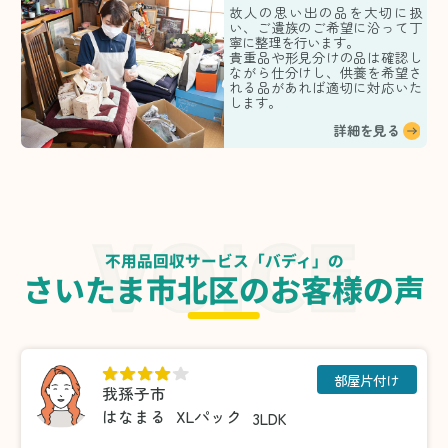
故人の思い出の品を大切に扱
い、ご遺族のご希望に沿って丁
寧に整理を行います。
貴重品や形見分けの品は確認し
ながら仕分けし、供養を希望さ
れる品があれば適切に対応いた
します。
詳細を見る
不用品回収サービス「バディ」の
さいたま市北区のお客様の声
部屋片付け
我孫子市
はなまる
XLパック
3LDK