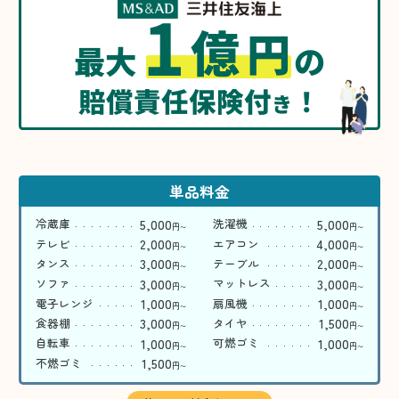
1
億
円
最大
の
賠償責任保険付
！
き
単品料金
5,000
5,000
冷蔵庫
洗濯機
円
円
〜
〜
2,000
4,000
テレビ
エアコン
円
円
〜
〜
3,000
2,000
タンス
テーブル
円
円
〜
〜
3,000
3,000
ソファ
マットレス
円
円
〜
〜
1,000
1,000
電子レンジ
扇風機
円
円
〜
〜
3,000
1,500
食器棚
タイヤ
円
円
〜
〜
1,000
1,000
自転車
可燃ゴミ
円
円
〜
〜
1,500
不燃ゴミ
円
〜