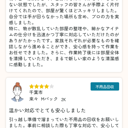
ない状態でしたが、スタッフの皆さんが手際よく片付
けてくれたので、部屋が驚くほどスッキリしました。
自分では手が回らなかった場所も含め、プロの力を実
感しました。
特に、物が散乱していた部屋の整理や、細かなアイテ
ムの仕分けを迅速かつ丁寧に対応していただけたのが
ありがたかったです。家族それぞれが必要なものを確
認しながら進めることができ、安心感を持って作業を
お任せできました。さらに、作業終了後には部屋全体
を清掃していただき、まるで新しい家のような清潔感
に感動しました。
不用品回収
千葉市
来々
Mパック
2K
温かい対応でとても安心しました
引っ越し準備で溜まっていた不用品の回収をお願いし
ました。事前に相談した際も丁寧な対応で、安心して