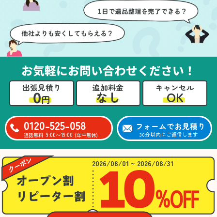
壁や床を傷つけないよう
つ丁寧に対応していただ
に細心の注意を払ってい
けたのがありがたかった
ただき、家全体がスムー
です。家族それぞれが必
ズに片付いていくのがと
要なものを確認しながら
ても嬉しかったです。作
進めることができ、安心
業が終わった後には、こ
感を持って作業をお任せ
お気軽にお問い合わせください！
ちらからお願いしなくて
できました。さらに、作
も部屋を簡単に清掃して
業終了後には部屋全体を
出張見積り
追加料金
キャンセル
いただけたのも好印象で
清掃していただき、まる
0
OK
なし
円
した。
で新しい家のような清潔
さらに、分別の仕方やリ
感に感動しました。
サイクル可能なものにつ
0120-525-058
フォームでお見積り
いても教えていただき、
9:00〜19:00
30分以内にご返信します
通話無料
(年中無休)
今後の片付けにも役立つ
知識が増えました。また
何かあれば、ぜひお願い
2026/08/01 ~ 2026/08/31
したいと思っています。
心のこもったサービスを
ありがとうございまし
た。