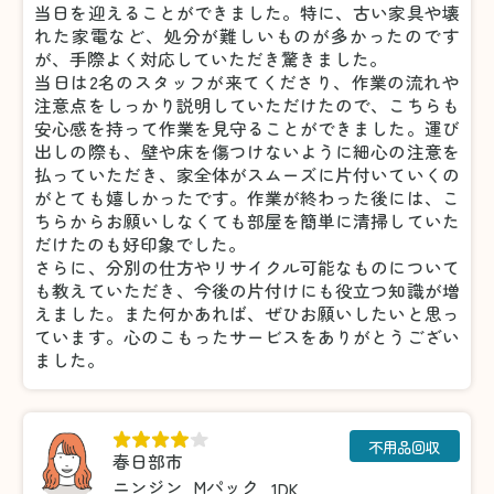
当日を迎えることができました。特に、古い家具や壊
れた家電など、処分が難しいものが多かったのです
が、手際よく対応していただき驚きました。
当日は2名のスタッフが来てくださり、作業の流れや
注意点をしっかり説明していただけたので、こちらも
安心感を持って作業を見守ることができました。運び
出しの際も、壁や床を傷つけないように細心の注意を
払っていただき、家全体がスムーズに片付いていくの
がとても嬉しかったです。作業が終わった後には、こ
ちらからお願いしなくても部屋を簡単に清掃していた
だけたのも好印象でした。
さらに、分別の仕方やリサイクル可能なものについて
も教えていただき、今後の片付けにも役立つ知識が増
えました。また何かあれば、ぜひお願いしたいと思っ
ています。心のこもったサービスをありがとうござい
ました。
不用品回収
春日部市
ニンジン
Mパック
1DK