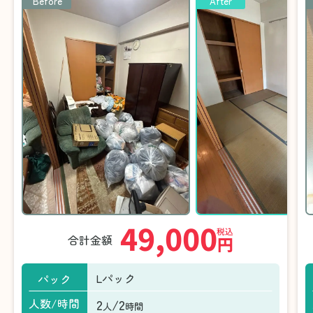
Before
After
49,000
税込
合計金額
円
Lパック
パック
2
/2
人数/時間
人
時間