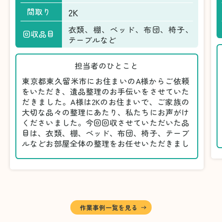
2K
間取り
衣類、棚、ベッド、布団、椅子、
回収品目
テーブルなど
担当者のひとこと
東京都東久留米市にお住まいのA様からご依頼
をいただき、遺品整理のお手伝いをさせていた
だきました。A様は2Kのお住まいで、ご家族の
大切な品々の整理にあたり、私たちにお声がけ
くださいました。今回回収させていただいた品
目は、衣類、棚、ベッド、布団、椅子、テーブ
ルなどお部屋全体の整理をお任せいただきまし
た。
遺品整理は物品の量だけでなく、故人への思い
が込められている分、慎重な対応が求められる
作業です。そのため、A様としっかりとお話し
しながら、不要品と大切に保管される品を丁寧
に仕分けしました。
作業事例一覧を見る
A様から「手際よく進めてくれて助かりまし