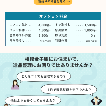
他品目の料金を見る
オプション料金
4,000
1,500
エアコン取外し
ドア取外し
円
円
〜
〜
1,500
1,000
ベッド解体
家具解体
円
円
〜
〜
5,500
0
営業時間外作業
即日対応
円
円
〜
〜
吊り降ろし
特殊作業
別途ご相談
別途ご相談
相模金子駅にお住まいで、
遺品整理にお困りではありませんか？