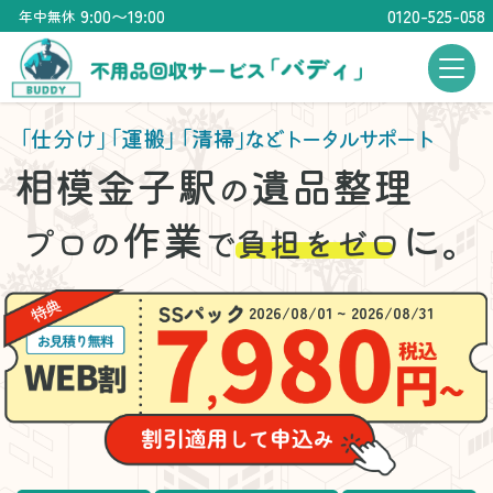
9:00〜19:00
0120-525-058
年中無休
「仕分け」
「運搬」
「清掃」
などトータルサポート
相模金子駅
遺品整理
の
作業
に。
プロの
で
負担をゼロ
2026/08/01 ~ 2026/08/31