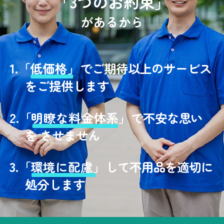
「3つのお約束」
があるから
1.
「
低価格」
でご期待以上のサービス
をご提供します
2.
「
明瞭な料金体系」
で不安な思い
を させません
3.
「
環境に配慮」
して不用品を適切に
処分します