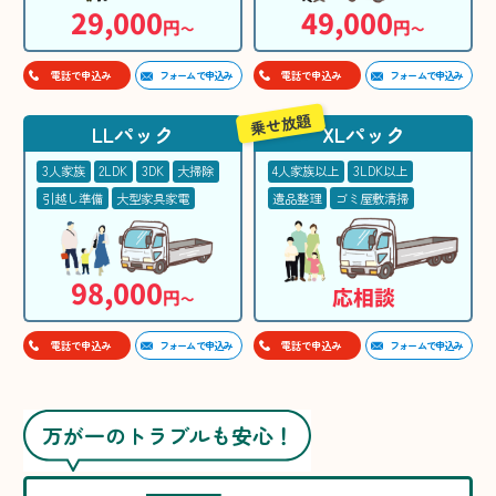
29,000
49,000
円
円
〜
〜
フォームで申込み
フォームで申込み
電話で申込み
電話で申込み
乗せ放題
LLパック
XLパック
3人家族
2LDK
3DK
大掃除
4人家族以上
3LDK以上
引越し準備
大型家具家電
遺品整理
ゴミ屋敷清掃
98,000
応相談
円
〜
フォームで申込み
フォームで申込み
電話で申込み
電話で申込み
万が一のトラブルも安心！