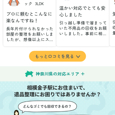
ック
3LDK
温かい対応でとても安
プロに頼むとこんなに
心しました
楽なんですね！
引っ越し準備で溜まって
いた不用品の回収をお願
長年片付けられなかった
いしました。事前に相談
部屋の整理をお願いしま
した際も丁寧な対応で、
したが、想像以上にスム
安心して当日を迎えるこ
ーズで驚きました。家族
とができました。特に、
が集めた物や古い家具が
古い家具や壊れた家電な
多く、自分たちだけでは
もっと口コミを見る
ど、処分が難しいものが
どうにもならない状態で
多かったのですが、手際
したが、スタッフの皆さ
よく対応していただき驚
んが手際よく片付けてく
神奈川県の対応エリア
きました。
れたので、部屋が驚くほ
当日は2名のスタッフが来
どスッキリしました。自
相模金子駅にお住まいで、
てくださり、作業の流れ
分では手が回らなかった
や注意点をしっかり説明
遺品整理にお困りではありませんか？
場所も含め、プロの力を
していただけたので、こ
実感しました。
ちらも安心感を持って作
特に、物が散乱していた
業を見守ることができま
部屋の整理や、細かなア
した。運び出しの際も、
イテムの仕分けを迅速か