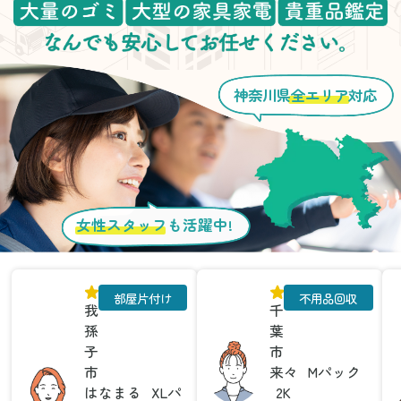
神奈川県
全エリア
対応
女性スタッフ
も活躍中!
部屋片付け
不用品回収
我
千
孫
葉
子
市
市
来々
Mパック
はなまる
XLパ
2K