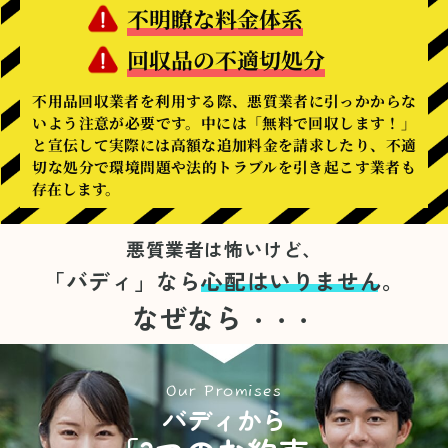
不明瞭な料金体系
回収品の不適切処分
不用品回収業者を利用する際、悪質業者に引っかからな
いよう注意が必要です。中には「無料で回収します！」
と宣伝して実際には高額な追加料金を請求したり、不適
切な処分で環境問題や法的トラブルを引き起こす業者も
存在します。
悪質業者は怖いけど、
「バディ」なら
心配はいりません。
なぜなら
・・・
Our Promises
バディから