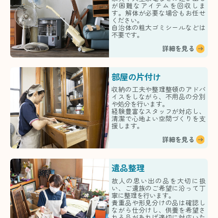
が困難なアイテムを回収しま
す。解体が必要な場合もお任せ
ください。
自治体の粗大ゴミシールなどは
不要です。
詳細を見る
部屋の片付け
収納の工夫や整理整頓のアドバ
イスをしながら、不用品の分別
や処分を行います。
経験豊富なスタッフが対応し、
清潔で心地よい空間づくりを支
援します。
詳細を見る
遺品整理
故人の思い出の品を大切に扱
い、ご遺族のご希望に沿って丁
寧に整理を行います。
貴重品や形見分けの品は確認し
ながら仕分けし、供養を希望さ
れる品があれば適切に対応いた