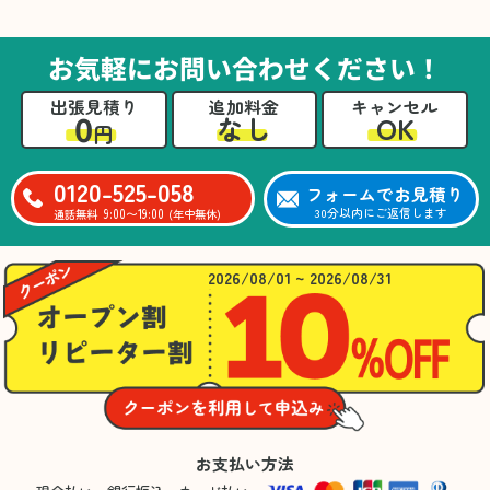
た。自分たちだけではここまできちんと整理す
るのは難しかったと思います」との温かいお言
葉をいただきました。遺品整理という心の負担
お気軽にお問い合わせください！
が大きい作業において、少しでもA様の力にな
れたことをスタッフ一同嬉しく思います。
出張見積り
追加料金
キャンセル
0
OK
なし
円
0120-525-058
フォームでお見積り
9:00〜19:00
30分以内にご返信します
通話無料
(年中無休)
2026/08/01 ~ 2026/08/31
お支払い方法