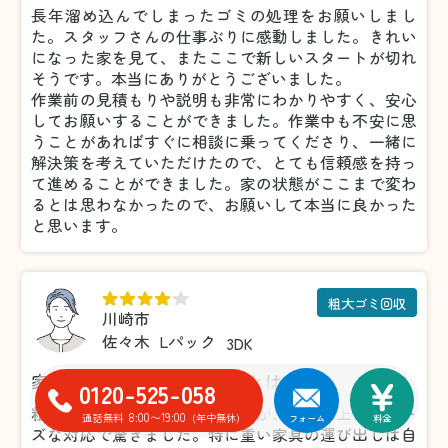
長年溜め込んでしまったゴミの処理をお願いしまし
た。スタッフさんの仕事ぶりに感動しました。きれい
になった家を見て、またここで新しいスタートが切れ
そうです。本当にありがとうございました。
作業前の見積もりや説明も非常にわかりやすく、安心
してお願いすることができました。作業中も不安に思
うことがあればすぐに相談に乗ってくださり、一緒に
解決策を考えていただけたので、とても信頼感を持っ
て進めることができました。家の状態がここまで変わ
るとは思わなかったので、お願いして本当に良かった
と思います。
粗大ゴミ回収
川崎市
佐々木
Lパック
3DK
家具の処分がこんなに楽だとは！
0120-525-058
粗大ゴミの処分で利用しましたが、想像以上にスムー
8:00〜19:00
通話無料
(年中無休)
フォーム
料金
ズな対応で驚きました。特に重い家具の運び出しは自