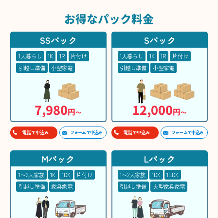
お得な
パック料金
SSパック
Sパック
1人暮らし
1K
1R
片付け
1人暮らし
1K
1R
片付け
引越し準備
小型家電
引越し準備
小型家電
7,980
12,000
円
円
〜
〜
フォームで申込み
フォームで申込み
電話で申込み
電話で申込み
Mパック
Lパック
1〜2人家族
1K
1DK
片付け
1〜2人家族
1DK
1LDK
引越し準備
家具家電
引越し準備
大型家具家電