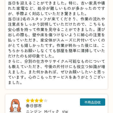
当日を迎えることができました。特に、古い家具や壊
れた家電など、処分が難しいものが多かったのです
が、手際よく対応していただき驚きました。
当日は2名のスタッフが来てくださり、作業の流れや
注意点をしっかり説明していただけたので、こちらも
安心感を持って作業を見守ることができました。運び
出しの際も、壁や床を傷つけないように細心の注意を
払っていただき、家全体がスムーズに片付いていくの
がとても嬉しかったです。作業が終わった後には、こ
ちらからお願いしなくても部屋を簡単に清掃していた
だけたのも好印象でした。
さらに、分別の仕方やリサイクル可能なものについて
も教えていただき、今後の片付けにも役立つ知識が増
えました。また何かあれば、ぜひお願いしたいと思っ
ています。心のこもったサービスをありがとうござい
ました。
不用品回収
春日部市
ニンジン
Mパック
1DK