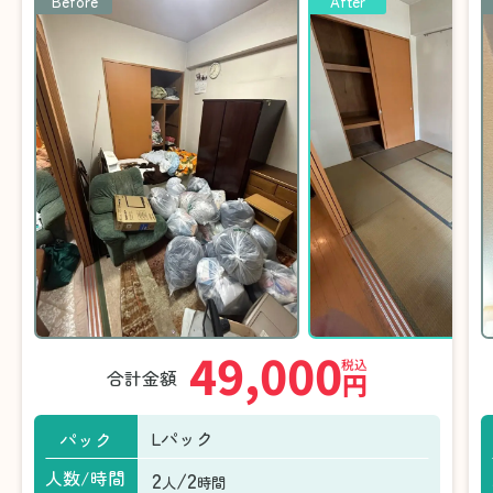
Before
After
49,000
税込
合計金額
円
Lパック
パック
2
/2
人数/時間
人
時間