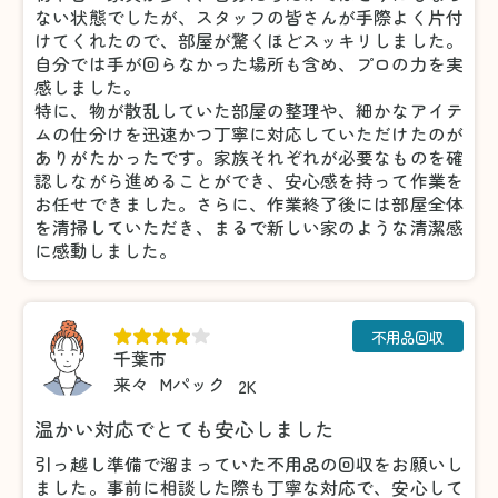
ない状態でしたが、スタッフの皆さんが手際よく片付
けてくれたので、部屋が驚くほどスッキリしました。
自分では手が回らなかった場所も含め、プロの力を実
感しました。
特に、物が散乱していた部屋の整理や、細かなアイテ
ムの仕分けを迅速かつ丁寧に対応していただけたのが
ありがたかったです。家族それぞれが必要なものを確
認しながら進めることができ、安心感を持って作業を
お任せできました。さらに、作業終了後には部屋全体
を清掃していただき、まるで新しい家のような清潔感
に感動しました。
不用品回収
千葉市
来々
Mパック
2K
温かい対応でとても安心しました
引っ越し準備で溜まっていた不用品の回収をお願いし
ました。事前に相談した際も丁寧な対応で、安心して