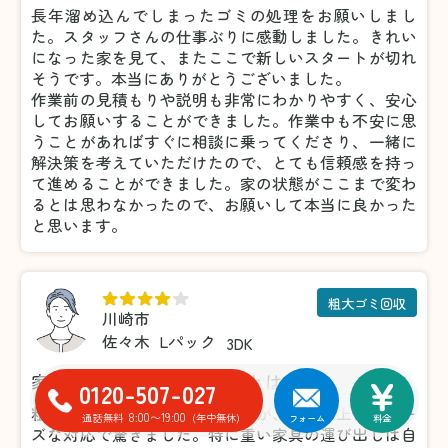
長年溜め込んでしまったゴミの処理をお願いしまし
た。スタッフさんの仕事ぶりに感動しました。きれい
になった家を見て、またここで新しいスタートが切れ
そうです。本当にありがとうございました。
作業前の見積もりや説明も非常にわかりやすく、安心
してお願いすることができました。作業中も不安に思
うことがあればすぐに相談に乗ってくださり、一緒に
解決策を考えていただけたので、とても信頼感を持っ
て進めることができました。家の状態がここまで変わ
るとは思わなかったので、お願いして本当に良かった
と思います。
粗大ゴミ回収
川崎市
佐々木
Lパック
3DK
家具の処分がこんなに楽だとは！
0120-507-027
粗大ゴミの処分で利用しましたが、想像以上にスムー
8:00〜19:00
通話無料
(年中無休)
フォーム
料金
ズな対応で驚きました。特に重い家具の運び出しは自