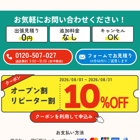
た。自分たちだけではここまできちんと整理す
るのは難しかったと思います」との温かいお言
葉をいただきました。遺品整理という心の負担
お気軽にお問い合わせください！
が大きい作業において、少しでもA様の力にな
れたことをスタッフ一同嬉しく思います。
出張見積り
追加料金
キャンセル
0
OK
なし
円
0120-507-027
フォームでお見積り
9:00〜19:00
30分以内にご返信します
通話無料
(年中無休)
2026/08/01 ~ 2026/08/31
お支払い方法