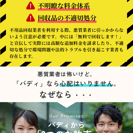
不明瞭な料金体系
回収品の不適切処分
不用品回収業者を利用する際、悪質業者に引っかからな
いよう注意が必要です。中には「無料で回収します！」
と宣伝して実際には高額な追加料金を請求したり、不適
切な処分で環境問題や法的トラブルを引き起こす業者も
存在します。
悪質業者は怖いけど、
「バディ」なら
心配はいりません。
なぜなら
・・・
Our Promises
バディから