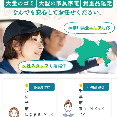
神奈川県
全エリア
対応
女性スタッフ
も活躍中!
部屋片付け
不用品回収
我
千
孫
葉
子
市
市
来々
Mパック
はなまる
XLパ
2K