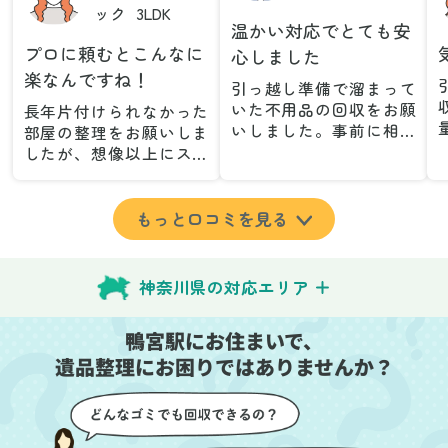
ック
3LDK
温かい対応でとても安
プロに頼むとこんなに
心しました
楽なんですね！
引っ越し準備で溜まって
いた不用品の回収をお願
長年片付けられなかった
いしました。事前に相談
部屋の整理をお願いしま
した際も丁寧な対応で、
したが、想像以上にスム
安心して当日を迎えるこ
ーズで驚きました。家族
とができました。特に、
が集めた物や古い家具が
古い家具や壊れた家電な
多く、自分たちだけでは
もっと口コミを見る
ど、処分が難しいものが
どうにもならない状態で
多かったのですが、手際
したが、スタッフの皆さ
よく対応していただき驚
んが手際よく片付けてく
神奈川県の対応エリア
きました。
れたので、部屋が驚くほ
当日は2名のスタッフが来
どスッキリしました。自
鴨宮駅にお住まいで、
てくださり、作業の流れ
分では手が回らなかった
や注意点をしっかり説明
遺品整理にお困りではありませんか？
場所も含め、プロの力を
していただけたので、こ
実感しました。
ちらも安心感を持って作
特に、物が散乱していた
業を見守ることができま
部屋の整理や、細かなア
した。運び出しの際も、
イテムの仕分けを迅速か