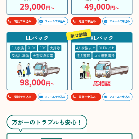
29,000
49,000
円
円
〜
〜
フォームで申込み
フォームで申込み
電話で申込み
電話で申込み
乗せ放題
LLパック
XLパック
3人家族
2LDK
3DK
大掃除
4人家族以上
3LDK以上
引越し準備
大型家具家電
遺品整理
ゴミ屋敷清掃
98,000
応相談
円
〜
フォームで申込み
フォームで申込み
電話で申込み
電話で申込み
万が一のトラブルも安心！