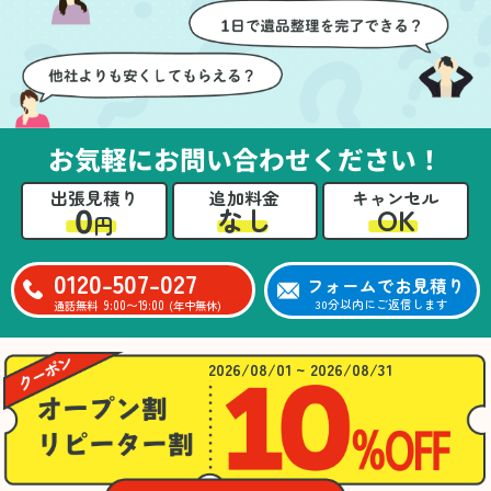
壁や床を傷つけないよう
つ丁寧に対応していただ
に細心の注意を払ってい
けたのがありがたかった
ただき、家全体がスムー
です。家族それぞれが必
ズに片付いていくのがと
要なものを確認しながら
ても嬉しかったです。作
進めることができ、安心
業が終わった後には、こ
感を持って作業をお任せ
お気軽にお問い合わせください！
ちらからお願いしなくて
できました。さらに、作
も部屋を簡単に清掃して
業終了後には部屋全体を
出張見積り
追加料金
キャンセル
いただけたのも好印象で
清掃していただき、まる
0
OK
なし
円
した。
で新しい家のような清潔
さらに、分別の仕方やリ
感に感動しました。
サイクル可能なものにつ
0120-507-027
フォームでお見積り
いても教えていただき、
9:00〜19:00
30分以内にご返信します
通話無料
(年中無休)
今後の片付けにも役立つ
知識が増えました。また
何かあれば、ぜひお願い
2026/08/01 ~ 2026/08/31
したいと思っています。
心のこもったサービスを
ありがとうございまし
た。