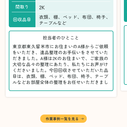
2K
間取り
衣類、棚、ベッド、布団、椅子、
回収品目
テーブルなど
担当者のひとこと
東京都東久留米市にお住まいのA様からご依頼
をいただき、遺品整理のお手伝いをさせていた
だきました。A様は2Kのお住まいで、ご家族の
大切な品々の整理にあたり、私たちにお声がけ
くださいました。今回回収させていただいた品
目は、衣類、棚、ベッド、布団、椅子、テーブ
ルなどお部屋全体の整理をお任せいただきまし
た。
遺品整理は物品の量だけでなく、故人への思い
が込められている分、慎重な対応が求められる
作業です。そのため、A様としっかりとお話し
しながら、不要品と大切に保管される品を丁寧
に仕分けしました。
作業事例一覧を見る
A様から「手際よく進めてくれて助かりまし