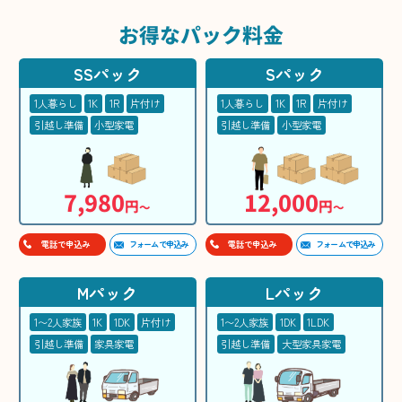
お得な
パック料金
SSパック
Sパック
1人暮らし
1K
1R
片付け
1人暮らし
1K
1R
片付け
引越し準備
小型家電
引越し準備
小型家電
7,980
12,000
円
円
〜
〜
フォームで申込み
フォームで申込み
電話で申込み
電話で申込み
Mパック
Lパック
1〜2人家族
1K
1DK
片付け
1〜2人家族
1DK
1LDK
引越し準備
家具家電
引越し準備
大型家具家電