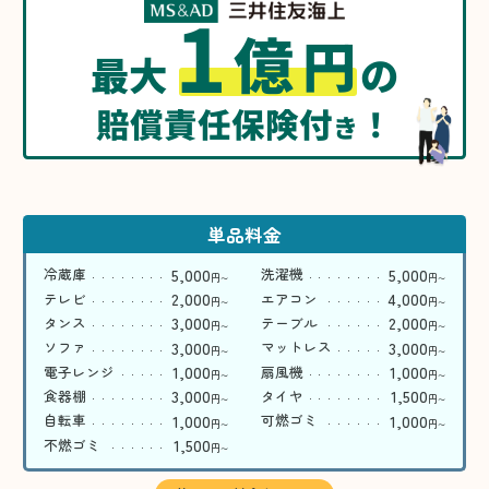
1
億
円
最大
の
賠償責任保険付
！
き
単品料金
5,000
5,000
冷蔵庫
洗濯機
円
円
〜
〜
2,000
4,000
テレビ
エアコン
円
円
〜
〜
3,000
2,000
タンス
テーブル
円
円
〜
〜
3,000
3,000
ソファ
マットレス
円
円
〜
〜
1,000
1,000
電子レンジ
扇風機
円
円
〜
〜
3,000
1,500
食器棚
タイヤ
円
円
〜
〜
1,000
1,000
自転車
可燃ゴミ
円
円
〜
〜
1,500
不燃ゴミ
円
〜