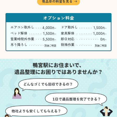
他品目の料金を見る
オプション料金
4,000
1,500
エアコン取外し
ドア取外し
円
円
〜
〜
1,500
1,000
ベッド解体
家具解体
円
円
〜
〜
5,500
0
営業時間外作業
即日対応
円
円
〜
〜
吊り降ろし
特殊作業
別途ご相談
別途ご相談
鴨宮駅にお住まいで、
遺品整理にお困りではありませんか？