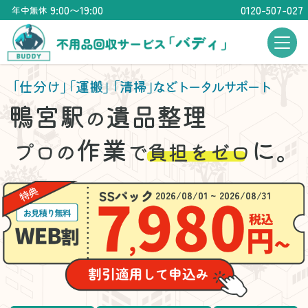
9:00〜19:00
0120-507-027
年中無休
「仕分け」
「運搬」
「清掃」
などトータルサポート
鴨宮駅
遺品整理
の
作業
に。
プロの
で
負担をゼロ
2026/08/01 ~ 2026/08/31