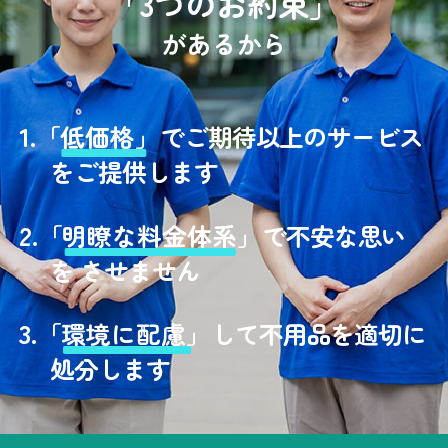
「3つのお約束」
があるから
1.
「
低価格」
でご期待以上のサービス
をご提供します
2.
「
明瞭な料金体系」
で不安な思い
を させません
3.
「
環境に配慮」
して不用品を適切に
処分します