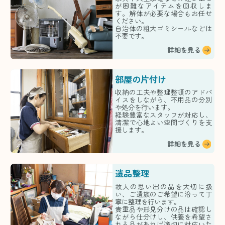
が困難なアイテムを回収しま
す。解体が必要な場合もお任せ
ください。
自治体の粗大ゴミシールなどは
不要です。
詳細を見る
部屋の片付け
収納の工夫や整理整頓のアドバ
イスをしながら、不用品の分別
や処分を行います。
経験豊富なスタッフが対応し、
清潔で心地よい空間づくりを支
援します。
詳細を見る
遺品整理
故人の思い出の品を大切に扱
い、ご遺族のご希望に沿って丁
寧に整理を行います。
貴重品や形見分けの品は確認し
ながら仕分けし、供養を希望さ
れる品があれば適切に対応いた