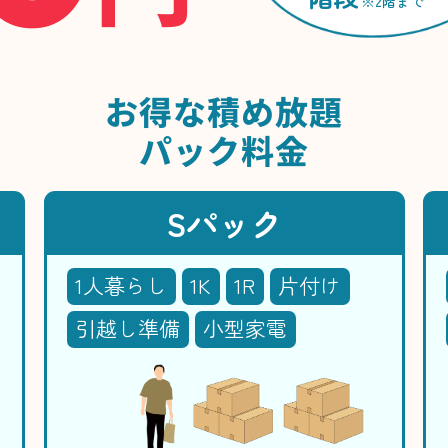
※2階まで
お得な
積め放題
パック料金
Sパック
1人暮らし
1K
1R
片付け
引越し準備
小型家電