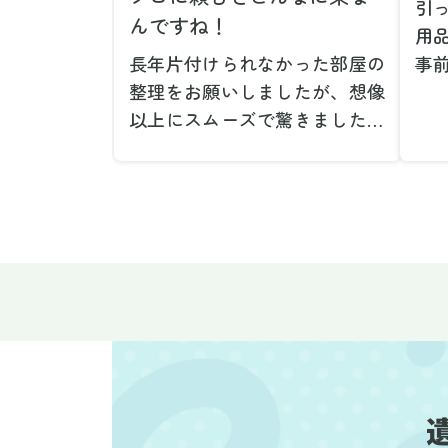
引
んですね！
用
長年片付けられなかった部屋の
事
整理をお願いしましたが、想像
で
以上にスムーズで驚きました。
が
家族が集めた物や古い家具が多
や
く、自分たちだけではどうにも
い
ならない状態でしたが、スタッ
際
フの皆さんが手際よく片付けて
し
くれたので、部屋が驚くほどス
当
ッキリしました。自分では手が
だ
回らなかった場所も含め、プロ
し
の力を実感しました。
で
特に、物が散乱していた部屋の
業
整理や、細かなアイテムの仕分
運
けを迅速かつ丁寧に対応してい
け