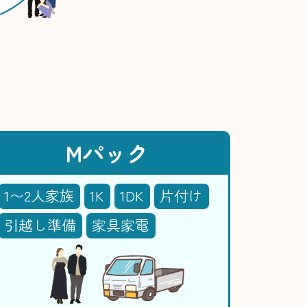
Mパック
1〜2人家族
1K
1DK
片付け
引越し準備
家具家電