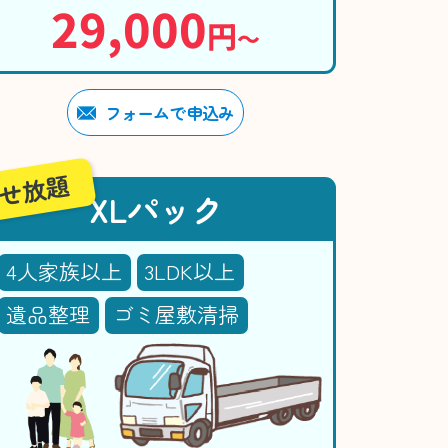
29,000
円
〜
フォームで申込み
せ放題
XLパック
4人家族以上
3LDK以上
遺品整理
ゴミ屋敷清掃