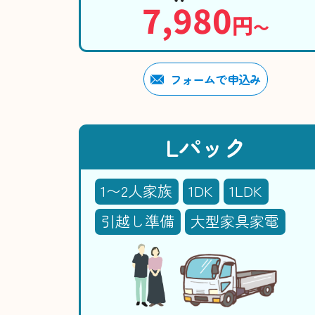
7,980
円
〜
フォームで申込み
Lパック
1〜2人家族
1DK
1LDK
引越し準備
大型家具家電