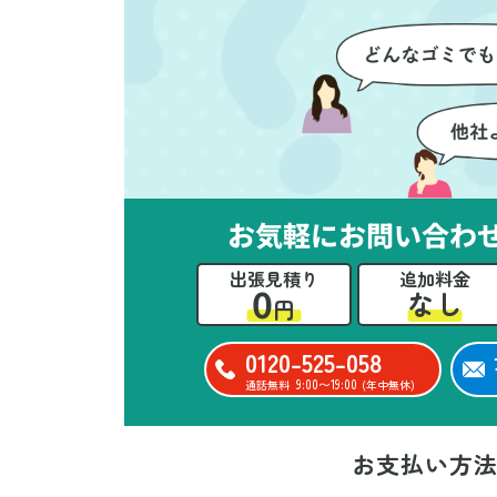
ただけたのがありがたかったで
て
す。家族それぞれが必要なもの
に
を確認しながら進めることがで
か
き、安心感を持って作業をお任
に
せできました。さらに、作業終
て
了後には部屋全体を清掃してい
だ
ただき、まるで新しい家のよう
さ
な清潔感に感動しました。
ル
お気軽にお問い合わ
い
出張見積り
追加料金
立
0
なし
円
か
思
0120-525-058
ー
9:00〜19:00
通話無料
(年中無休)
た
お支払い方