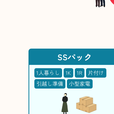
SSパック
1人暮らし
1K
1R
片付け
引越し準備
小型家電