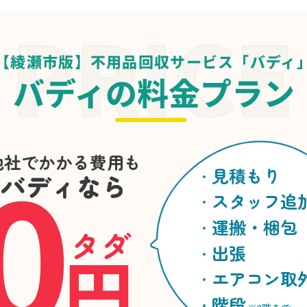
【綾瀬市版】不用品回収サービス「バディ
バディの料金プラン
0
他社でかかる費用も
見積もり
バディなら
スタッフ追
運搬・梱包
タダ
円
出張
エアコン取
階段