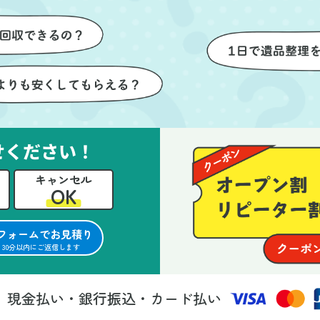
けが想像以上に早く終
いただき、家全体がスムーズ
しい生活をスムーズに
片付いていくのがとても嬉し
とができました。
ったです。作業が終わった後
は、こちらからお願いしなく
も部屋を簡単に清掃していた
けたのも好印象でした。
らに、分別の仕方やリサイク
可能なものについても教えて
せください！
ただき、今後の片付けにも役
キャンセル
つ知識が増えました。また何
OK
あれば、ぜひお願いしたいと
っています。心のこもったサ
フォームでお見積り
ビスをありがとうございまし
30分以内にご返信します
。
現金払い・銀行振込・カード払い
法