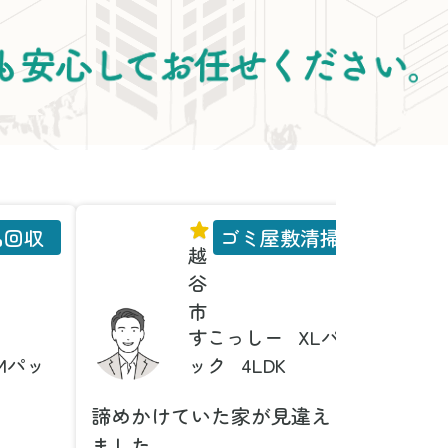
品回収
ゴミ屋敷清掃
越
谷
市
すこっしー
XLパ
Mパッ
ック
4LDK
諦めかけていた家が見違え
家具の
ました
とは！