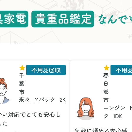
不用品回収
不用
千
春
葉
日
市
部
来々
Mパック
2K
市
ニンジン
かい対応でとても安心し
ク
1DK
した
気軽に頼める安心感