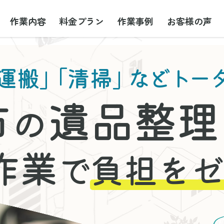
作業内容
料金プラン
作業事例
お客様の声
運搬」
「清掃」
などトー
市
遺品整理
の
作業
で
負担をゼ