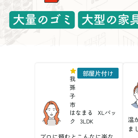
部屋片付け
我
孫
子
市
はなまる
XLパッ
温
ク
3LDK
ま
プロに頼むとこんなに楽な