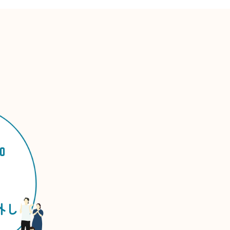
」
加
外し