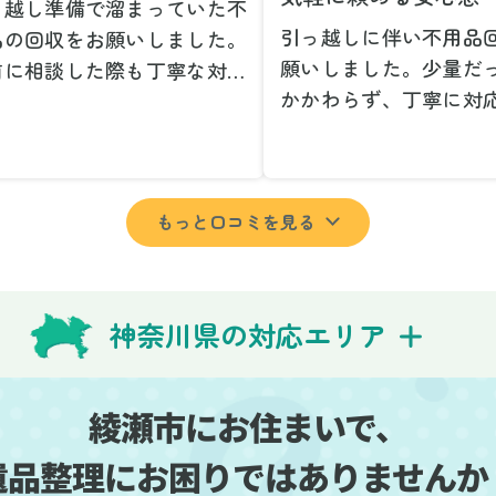
っ越し準備で溜まっていた不
引っ越しに伴い不用品
品の回収をお願いしました。
願いしました。少量だ
前に相談した際も丁寧な対応
かかわらず、丁寧に対
、安心して当日を迎えること
ただけてとても良かっ
できました。特に、古い家具
小さな相談にも親身に
壊れた家電など、処分が難し
じてくださり、次回も
ものが多かったのですが、手
もっと口コミを見る
いしたいと思いました
よく対応していただき驚きま
特に、自分では持ち運
た。
い家具や家電も手際よ
日は2名のスタッフが来てく
していただき、ストレ
さり、作業の流れや注意点を
神奈川県の対応エリア
業を終えることができ
っかり説明していただけたの
事前に見積もりを取っ
、こちらも安心感を持って作
格がそのままだったの
を見守ることができました。
綾瀬市にお住まいで、
費用を気にする必要も
び出しの際も、壁や床を傷つ
遺品整理にお困りではありませんか
できました。引っ越し
ないように細心の注意を払っ