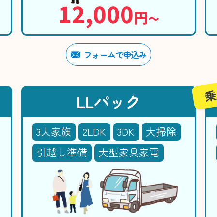
12,000
円
〜
フォームで申込み
乗
LLパック
3人家族
2LDK
3DK
大掃除
引越し準備
大型家具家電