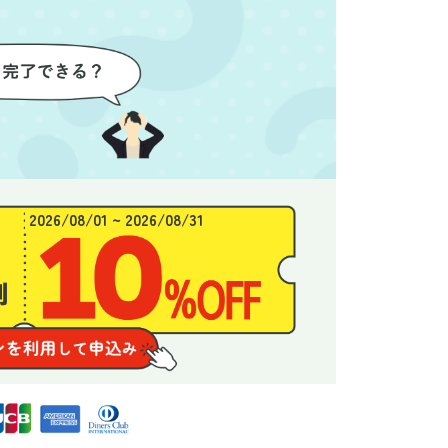
わり、新
態がここまで変わるとは思わな
ず、終
始めるこ
かったので、お願いして本当に
き、と
良かったと思います。
できま
2026/08/01 ~ 2026/08/31