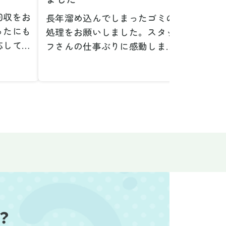
回収をお
長年溜め込んでしまったゴミの
粗大ゴ
ったにも
処理をお願いしました。スタッ
が、想
応してい
フさんの仕事ぶりに感動しまし
で驚き
たです。
た。きれいになった家を見て、
運び出
なって応
またここで新しいスタートが切
かった
ぜひお願
れそうです。本当にありがとう
た。料
。
ございました。
願いで
べない重
作業前の見積もりや説明も非常
さらに
く運び出
にわかりやすく、安心してお願
を傷つ
スなく作
いすることができました。作業
払いな
ました。
中も不安に思うことがあればす
印象的
た時の価
ぐに相談に乗ってくださり、一
周囲へ
で、追加
緒に解決策を考えていただけた
民への
なく安心
ので、とても信頼感を持って進
配って
？
後の片付
めることができました。家の状
作業を