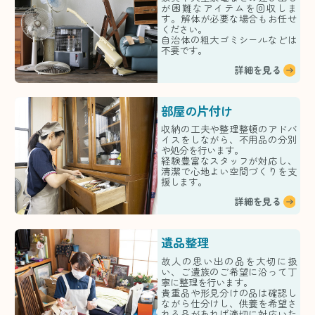
が困難なアイテムを回収しま
す。解体が必要な場合もお任せ
ください。
自治体の粗大ゴミシールなどは
不要です。
詳細を見る
部屋の片付け
収納の工夫や整理整頓のアドバ
イスをしながら、不用品の分別
や処分を行います。
経験豊富なスタッフが対応し、
清潔で心地よい空間づくりを支
援します。
詳細を見る
遺品整理
故人の思い出の品を大切に扱
い、ご遺族のご希望に沿って丁
寧に整理を行います。
貴重品や形見分けの品は確認し
ながら仕分けし、供養を希望さ
れる品があれば適切に対応いた