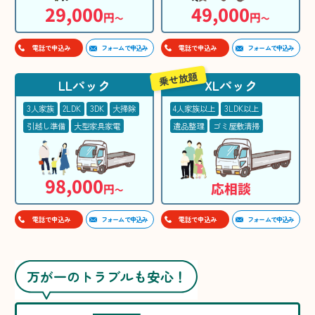
29,000
49,000
円
円
〜
〜
フォームで申込み
フォームで申込み
電話で申込み
電話で申込み
乗せ放題
LLパック
XLパック
3人家族
2LDK
3DK
大掃除
4人家族以上
3LDK以上
引越し準備
大型家具家電
遺品整理
ゴミ屋敷清掃
98,000
応相談
円
〜
フォームで申込み
フォームで申込み
電話で申込み
電話で申込み
万が一のトラブルも安心！