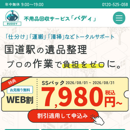
9:00〜19:00
0120-525-058
年中無休
「仕分け」
「運搬」
「清掃」
などトータルサポート
国道駅
遺品整理
の
作業
に。
プロの
で
負担をゼロ
2026/08/01 ~ 2026/08/31