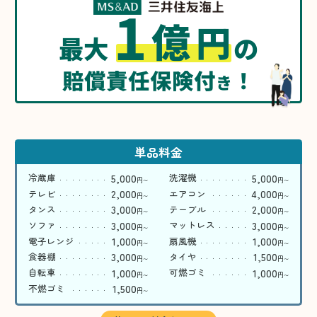
1
億
円
最大
の
賠償責任保険付
！
き
単品料金
5,000
5,000
冷蔵庫
洗濯機
円
円
〜
〜
2,000
4,000
テレビ
エアコン
円
円
〜
〜
3,000
2,000
タンス
テーブル
円
円
〜
〜
3,000
3,000
ソファ
マットレス
円
円
〜
〜
1,000
1,000
電子レンジ
扇風機
円
円
〜
〜
3,000
1,500
食器棚
タイヤ
円
円
〜
〜
1,000
1,000
自転車
可燃ゴミ
円
円
〜
〜
1,500
不燃ゴミ
円
〜