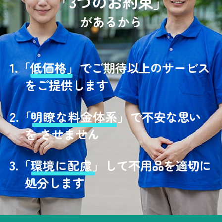
「3つのお約束」
があるから
1.
「
低価格」
でご期待以上のサービス
をご提供します
2.
「
明瞭な料金体系」
で不安な思い
を させません
3.
「
環境に配慮」
して不用品を適切に
処分します