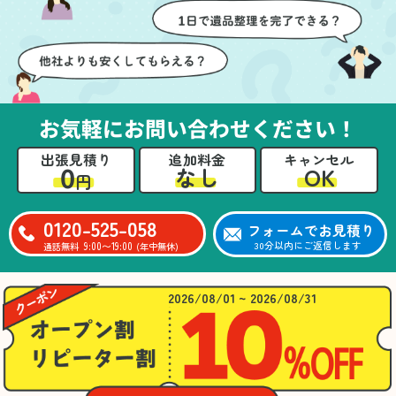
壁や床を傷つけないよう
つ丁寧に対応していただ
に細心の注意を払ってい
けたのがありがたかった
ただき、家全体がスムー
です。家族それぞれが必
ズに片付いていくのがと
要なものを確認しながら
ても嬉しかったです。作
進めることができ、安心
業が終わった後には、こ
感を持って作業をお任せ
お気軽にお問い合わせください！
ちらからお願いしなくて
できました。さらに、作
も部屋を簡単に清掃して
業終了後には部屋全体を
出張見積り
追加料金
キャンセル
いただけたのも好印象で
清掃していただき、まる
0
OK
なし
円
した。
で新しい家のような清潔
さらに、分別の仕方やリ
感に感動しました。
サイクル可能なものにつ
0120-525-058
フォームでお見積り
いても教えていただき、
9:00〜19:00
30分以内にご返信します
通話無料
(年中無休)
今後の片付けにも役立つ
知識が増えました。また
何かあれば、ぜひお願い
2026/08/01 ~ 2026/08/31
したいと思っています。
心のこもったサービスを
ありがとうございまし
た。