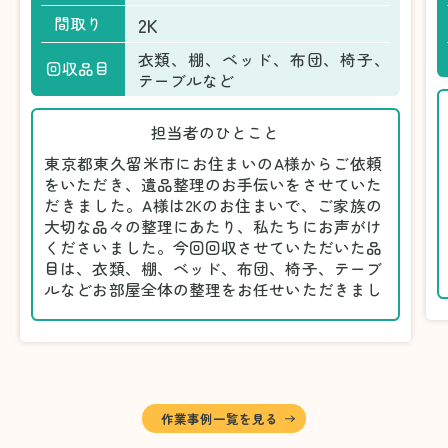
2K
間取り
衣類、棚、ベッド、布団、椅子、
回収品目
テーブルなど
担当者のひとこと
東京都東久留米市にお住まいのA様からご依頼
をいただき、遺品整理のお手伝いをさせていた
だきました。A様は2Kのお住まいで、ご家族の
大切な品々の整理にあたり、私たちにお声がけ
くださいました。今回回収させていただいた品
目は、衣類、棚、ベッド、布団、椅子、テーブ
ルなどお部屋全体の整理をお任せいただきまし
た。
遺品整理は物品の量だけでなく、故人への思い
が込められている分、慎重な対応が求められる
作業です。そのため、A様としっかりとお話し
しながら、不要品と大切に保管される品を丁寧
に仕分けしました。
作業事例一覧を見る
A様から「手際よく進めてくれて助かりまし