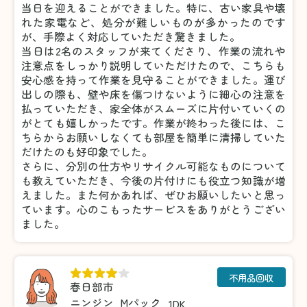
当日を迎えることができました。特に、古い家具や壊
れた家電など、処分が難しいものが多かったのです
が、手際よく対応していただき驚きました。
当日は2名のスタッフが来てくださり、作業の流れや
注意点をしっかり説明していただけたので、こちらも
安心感を持って作業を見守ることができました。運び
出しの際も、壁や床を傷つけないように細心の注意を
払っていただき、家全体がスムーズに片付いていくの
がとても嬉しかったです。作業が終わった後には、こ
ちらからお願いしなくても部屋を簡単に清掃していた
だけたのも好印象でした。
さらに、分別の仕方やリサイクル可能なものについて
も教えていただき、今後の片付けにも役立つ知識が増
えました。また何かあれば、ぜひお願いしたいと思っ
ています。心のこもったサービスをありがとうござい
ました。
不用品回収
春日部市
ニンジン
Mパック
1DK