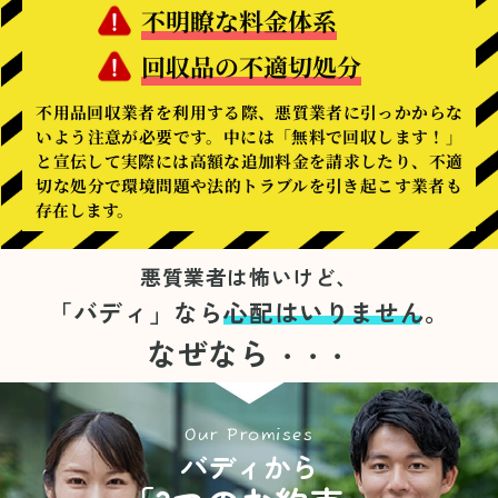
不明瞭な料金体系
回収品の不適切処分
不用品回収業者を利用する際、悪質業者に引っかからな
いよう注意が必要です。中には「無料で回収します！」
と宣伝して実際には高額な追加料金を請求したり、不適
切な処分で環境問題や法的トラブルを引き起こす業者も
存在します。
悪質業者は怖いけど、
「バディ」なら
心配はいりません。
なぜなら
・・・
Our Promises
バディから