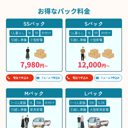
お得な
パック料金
SSパック
Sパック
1人暮らし
1K
1R
片付け
1人暮らし
1K
1R
片付け
引越し準備
小型家電
引越し準備
小型家電
7,980
12,000
円
円
〜
〜
フォームで申込み
フォームで申込み
電話で申込み
電話で申込み
Mパック
Lパック
1〜2人家族
1K
1DK
片付け
1〜2人家族
1DK
1LDK
引越し準備
家具家電
引越し準備
大型家具家電