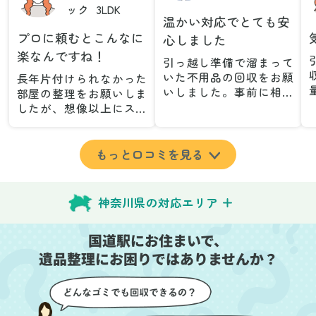
ック
3LDK
温かい対応でとても安
プロに頼むとこんなに
心しました
楽なんですね！
引っ越し準備で溜まって
いた不用品の回収をお願
長年片付けられなかった
いしました。事前に相談
部屋の整理をお願いしま
した際も丁寧な対応で、
したが、想像以上にスム
安心して当日を迎えるこ
ーズで驚きました。家族
とができました。特に、
が集めた物や古い家具が
古い家具や壊れた家電な
多く、自分たちだけでは
もっと口コミを見る
ど、処分が難しいものが
どうにもならない状態で
多かったのですが、手際
したが、スタッフの皆さ
よく対応していただき驚
んが手際よく片付けてく
神奈川県の対応エリア
きました。
れたので、部屋が驚くほ
当日は2名のスタッフが来
どスッキリしました。自
国道駅にお住まいで、
てくださり、作業の流れ
分では手が回らなかった
や注意点をしっかり説明
遺品整理にお困りではありませんか？
場所も含め、プロの力を
していただけたので、こ
実感しました。
ちらも安心感を持って作
特に、物が散乱していた
業を見守ることができま
部屋の整理や、細かなア
した。運び出しの際も、
イテムの仕分けを迅速か