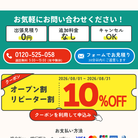
た。自分たちだけではここまできちんと整理す
るのは難しかったと思います」との温かいお言
葉をいただきました。遺品整理という心の負担
お気軽にお問い合わせください！
が大きい作業において、少しでもA様の力にな
れたことをスタッフ一同嬉しく思います。
出張見積り
追加料金
キャンセル
0
OK
なし
円
0120-525-058
フォームでお見積り
9:00〜19:00
30分以内にご返信します
通話無料
(年中無休)
2026/08/01 ~ 2026/08/31
お支払い方法