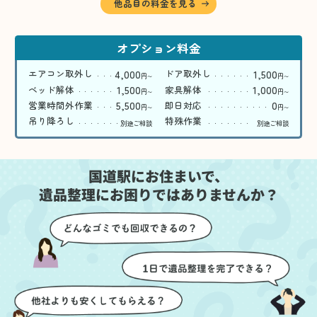
他品目の料金を見る
オプション料金
4,000
1,500
エアコン取外し
ドア取外し
円
円
〜
〜
1,500
1,000
ベッド解体
家具解体
円
円
〜
〜
5,500
0
営業時間外作業
即日対応
円
円
〜
〜
吊り降ろし
特殊作業
別途ご相談
別途ご相談
国道駅にお住まいで、
遺品整理にお困りではありませんか？