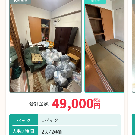
Before
After
49,000
税込
合計金額
円
Lパック
パック
2
/2
人数/時間
人
時間