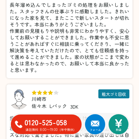
長年溜め込んでしまったゴミの処理をお願いしまし
た。スタッフさんの仕事ぶりに感動しました。きれい
になった家を見て、またここで新しいスタートが切れ
そうです。本当にありがとうございました。
作業前の見積もりや説明も非常にわかりやすく、安心
してお願いすることができました。作業中も不安に思
うことがあればすぐに相談に乗ってくださり、一緒に
解決策を考えていただけたので、とても信頼感を持っ
て進めることができました。家の状態がここまで変わ
るとは思わなかったので、お願いして本当に良かった
と思います。
粗大ゴミ回収
川崎市
佐々木
Lパック
3DK
家具の処分がこんなに楽だとは！
0120-525-058
粗大ゴミの処分で利用しましたが、想像以上にスムー
8:00〜19:00
通話無料
(年中無休)
フォーム
料金
ズな対応で驚きました。特に重い家具の運び出しは自