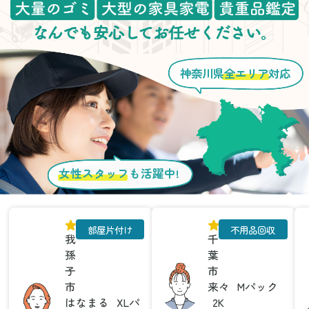
神奈川県
全エリア
対応
女性スタッフ
も活躍中!
部屋片付け
不用品回収
我
千
孫
葉
子
市
市
来々
Mパック
はなまる
XLパ
2K