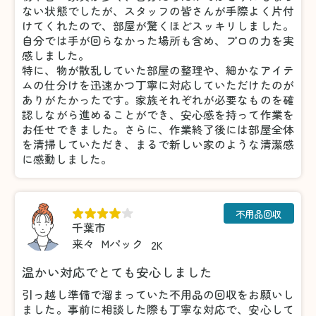
ない状態でしたが、スタッフの皆さんが手際よく片付
けてくれたので、部屋が驚くほどスッキリしました。
自分では手が回らなかった場所も含め、プロの力を実
感しました。
特に、物が散乱していた部屋の整理や、細かなアイテ
ムの仕分けを迅速かつ丁寧に対応していただけたのが
ありがたかったです。家族それぞれが必要なものを確
認しながら進めることができ、安心感を持って作業を
お任せできました。さらに、作業終了後には部屋全体
を清掃していただき、まるで新しい家のような清潔感
に感動しました。
不用品回収
千葉市
来々
Mパック
2K
温かい対応でとても安心しました
引っ越し準備で溜まっていた不用品の回収をお願いし
ました。事前に相談した際も丁寧な対応で、安心して