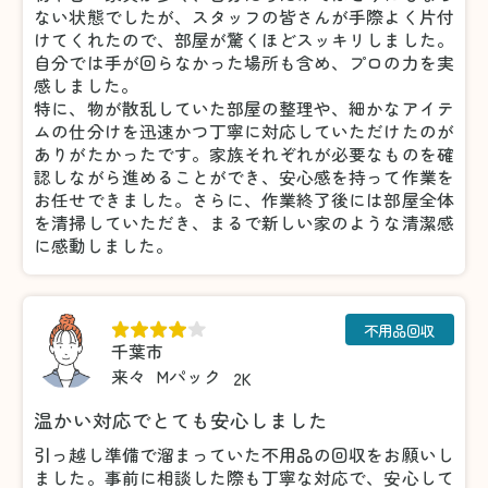
ない状態でしたが、スタッフの皆さんが手際よく片付
けてくれたので、部屋が驚くほどスッキリしました。
自分では手が回らなかった場所も含め、プロの力を実
感しました。
特に、物が散乱していた部屋の整理や、細かなアイテ
ムの仕分けを迅速かつ丁寧に対応していただけたのが
ありがたかったです。家族それぞれが必要なものを確
認しながら進めることができ、安心感を持って作業を
お任せできました。さらに、作業終了後には部屋全体
を清掃していただき、まるで新しい家のような清潔感
に感動しました。
不用品回収
千葉市
来々
Mパック
2K
温かい対応でとても安心しました
引っ越し準備で溜まっていた不用品の回収をお願いし
ました。事前に相談した際も丁寧な対応で、安心して