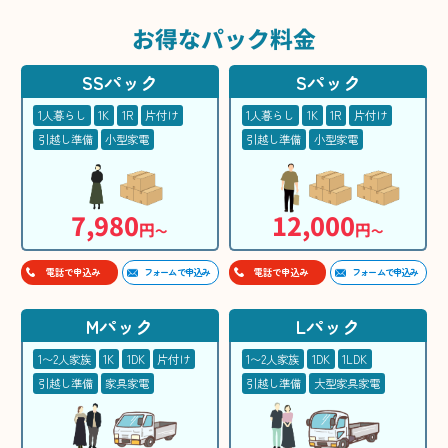
お得な
パック料金
SSパック
Sパック
1人暮らし
1K
1R
片付け
1人暮らし
1K
1R
片付け
引越し準備
小型家電
引越し準備
小型家電
7,980
12,000
円
円
〜
〜
フォームで申込み
フォームで申込み
電話で申込み
電話で申込み
Mパック
Lパック
1〜2人家族
1K
1DK
片付け
1〜2人家族
1DK
1LDK
引越し準備
家具家電
引越し準備
大型家具家電