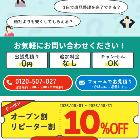
壁や床を傷つけないよう
つ丁寧に対応していただ
に細心の注意を払ってい
けたのがありがたかった
ただき、家全体がスムー
です。家族それぞれが必
ズに片付いていくのがと
要なものを確認しながら
ても嬉しかったです。作
進めることができ、安心
業が終わった後には、こ
感を持って作業をお任せ
お気軽にお問い合わせください！
ちらからお願いしなくて
できました。さらに、作
も部屋を簡単に清掃して
業終了後には部屋全体を
出張見積り
追加料金
キャンセル
いただけたのも好印象で
清掃していただき、まる
0
OK
なし
円
した。
で新しい家のような清潔
さらに、分別の仕方やリ
感に感動しました。
サイクル可能なものにつ
0120-507-027
フォームでお見積り
いても教えていただき、
9:00〜19:00
30分以内にご返信します
通話無料
(年中無休)
今後の片付けにも役立つ
知識が増えました。また
何かあれば、ぜひお願い
2026/08/01 ~ 2026/08/31
したいと思っています。
心のこもったサービスを
ありがとうございまし
た。