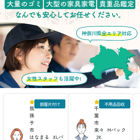
神奈川県
全エリア
対応
女性スタッフ
も活躍中!
部屋片付け
不用品回収
我
千
孫
葉
子
市
市
来々
Mパック
はなまる
XLパ
2K