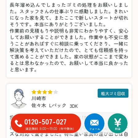
長年溜め込んでしまったゴミの処理をお願いしまし
た。スタッフさんの仕事ぶりに感動しました。きれい
になった家を見て、またここで新しいスタートが切れ
そうです。本当にありがとうございました。
作業前の見積もりや説明も非常にわかりやすく、安心
してお願いすることができました。作業中も不安に思
うことがあればすぐに相談に乗ってくださり、一緒に
解決策を考えていただけたので、とても信頼感を持っ
て進めることができました。家の状態がここまで変わ
るとは思わなかったので、お願いして本当に良かった
と思います。
粗大ゴミ回収
川崎市
佐々木
Lパック
3DK
家具の処分がこんなに楽だとは！
0120-507-027
粗大ゴミの処分で利用しましたが、想像以上にスムー
8:00〜19:00
通話無料
(年中無休)
フォーム
料金
ズな対応で驚きました。特に重い家具の運び出しは自