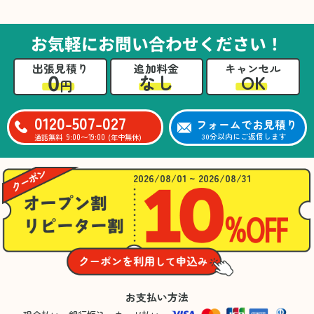
た。自分たちだけではここまできちんと整理す
るのは難しかったと思います」との温かいお言
葉をいただきました。遺品整理という心の負担
お気軽にお問い合わせください！
が大きい作業において、少しでもA様の力にな
れたことをスタッフ一同嬉しく思います。
出張見積り
追加料金
キャンセル
0
OK
なし
円
0120-507-027
フォームでお見積り
9:00〜19:00
30分以内にご返信します
通話無料
(年中無休)
2026/08/01 ~ 2026/08/31
お支払い方法