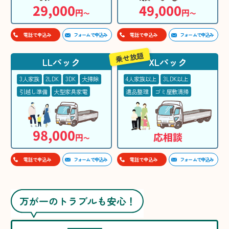
29,000
49,000
円
円
〜
〜
フォームで申込み
フォームで申込み
電話で申込み
電話で申込み
乗せ放題
LLパック
XLパック
3人家族
2LDK
3DK
大掃除
4人家族以上
3LDK以上
引越し準備
大型家具家電
遺品整理
ゴミ屋敷清掃
98,000
応相談
円
〜
フォームで申込み
フォームで申込み
電話で申込み
電話で申込み
万が一のトラブルも安心！