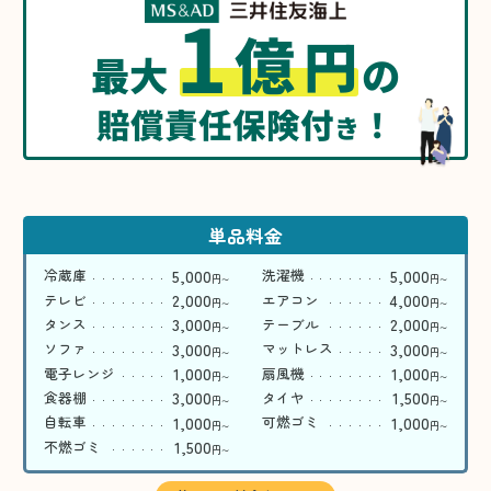
1
億
円
最大
の
賠償責任保険付
！
き
単品料金
5,000
5,000
冷蔵庫
洗濯機
円
円
〜
〜
2,000
4,000
テレビ
エアコン
円
円
〜
〜
3,000
2,000
タンス
テーブル
円
円
〜
〜
3,000
3,000
ソファ
マットレス
円
円
〜
〜
1,000
1,000
電子レンジ
扇風機
円
円
〜
〜
3,000
1,500
食器棚
タイヤ
円
円
〜
〜
1,000
1,000
自転車
可燃ゴミ
円
円
〜
〜
1,500
不燃ゴミ
円
〜