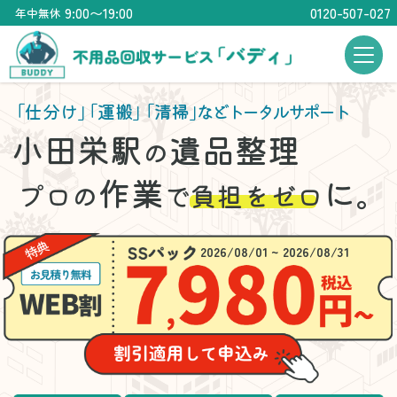
9:00〜19:00
0120-507-027
年中無休
「仕分け」
「運搬」
「清掃」
などトータルサポート
小田栄駅
遺品整理
の
作業
に。
プロの
で
負担をゼロ
2026/08/01 ~ 2026/08/31