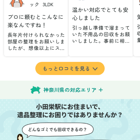
ック
3LDK
温かい対応でとても安
プロに頼むとこんなに
心しました
楽なんですね！
引っ越し準備で溜まって
いた不用品の回収をお願
長年片付けられなかった
いしました。事前に相談
部屋の整理をお願いしま
した際も丁寧な対応で、
したが、想像以上にスム
安心して当日を迎えるこ
ーズで驚きました。家族
とができました。特に、
が集めた物や古い家具が
古い家具や壊れた家電な
多く、自分たちだけでは
もっと口コミを見る
ど、処分が難しいものが
どうにもならない状態で
多かったのですが、手際
したが、スタッフの皆さ
よく対応していただき驚
んが手際よく片付けてく
神奈川県の対応エリア
きました。
れたので、部屋が驚くほ
当日は2名のスタッフが来
どスッキリしました。自
小田栄駅にお住まいで、
てくださり、作業の流れ
分では手が回らなかった
や注意点をしっかり説明
遺品整理にお困りではありませんか？
場所も含め、プロの力を
していただけたので、こ
実感しました。
ちらも安心感を持って作
特に、物が散乱していた
業を見守ることができま
部屋の整理や、細かなア
した。運び出しの際も、
イテムの仕分けを迅速か