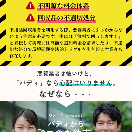
不明瞭な料金体系
回収品の不適切処分
不用品回収業者を利用する際、悪質業者に引っかからな
いよう注意が必要です。中には「無料で回収します！」
と宣伝して実際には高額な追加料金を請求したり、不適
切な処分で環境問題や法的トラブルを引き起こす業者も
存在します。
悪質業者は怖いけど、
「バディ」なら
心配はいりません。
なぜなら
・・・
Our Promises
バディから