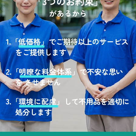
「3つのお約束」
があるから
1.
「
低価格」
でご期待以上のサービス
をご提供します
2.
「
明瞭な料金体系」
で不安な思い
を させません
3.
「
環境に配慮」
して不用品を適切に
処分します