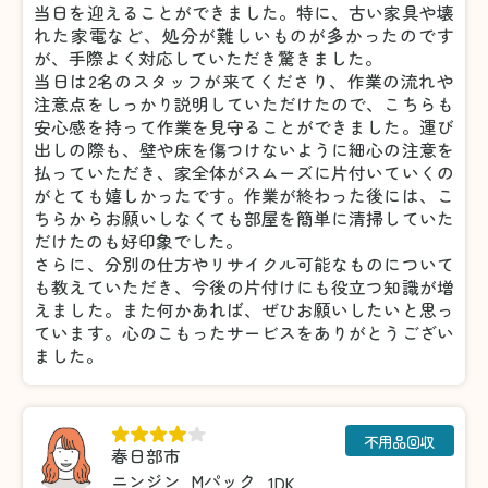
当日を迎えることができました。特に、古い家具や壊
れた家電など、処分が難しいものが多かったのです
が、手際よく対応していただき驚きました。
当日は2名のスタッフが来てくださり、作業の流れや
注意点をしっかり説明していただけたので、こちらも
安心感を持って作業を見守ることができました。運び
出しの際も、壁や床を傷つけないように細心の注意を
払っていただき、家全体がスムーズに片付いていくの
がとても嬉しかったです。作業が終わった後には、こ
ちらからお願いしなくても部屋を簡単に清掃していた
だけたのも好印象でした。
さらに、分別の仕方やリサイクル可能なものについて
も教えていただき、今後の片付けにも役立つ知識が増
えました。また何かあれば、ぜひお願いしたいと思っ
ています。心のこもったサービスをありがとうござい
ました。
不用品回収
春日部市
ニンジン
Mパック
1DK