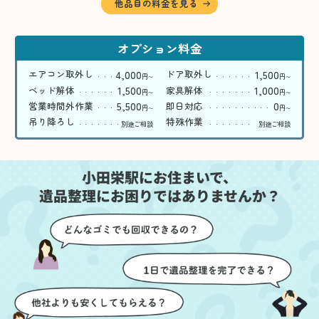
他品目の料金を見る
オプション料金
4,000
1,500
エアコン取外し
ドア取外し
円
円
〜
〜
1,500
1,000
ベッド解体
家具解体
円
円
〜
〜
5,500
0
営業時間外作業
即日対応
円
円
〜
〜
吊り降ろし
特殊作業
別途ご相談
別途ご相談
小田栄駅にお住まいで、
遺品整理にお困りではありませんか？