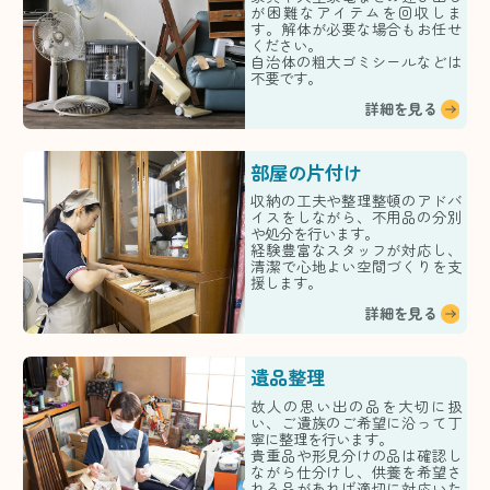
が困難なアイテムを回収しま
す。解体が必要な場合もお任せ
ください。
自治体の粗大ゴミシールなどは
不要です。
詳細を見る
部屋の片付け
収納の工夫や整理整頓のアドバ
イスをしながら、不用品の分別
や処分を行います。
経験豊富なスタッフが対応し、
清潔で心地よい空間づくりを支
援します。
詳細を見る
遺品整理
故人の思い出の品を大切に扱
い、ご遺族のご希望に沿って丁
寧に整理を行います。
貴重品や形見分けの品は確認し
ながら仕分けし、供養を希望さ
れる品があれば適切に対応いた