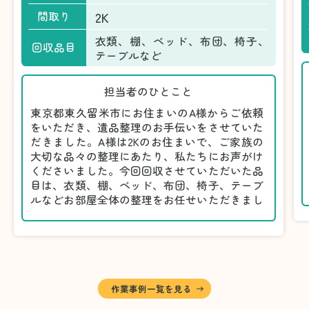
2K
間取り
衣類、棚、ベッド、布団、椅子、
回収品目
テーブルなど
担当者のひとこと
東京都東久留米市にお住まいのA様からご依頼
をいただき、遺品整理のお手伝いをさせていた
だきました。A様は2Kのお住まいで、ご家族の
大切な品々の整理にあたり、私たちにお声がけ
くださいました。今回回収させていただいた品
目は、衣類、棚、ベッド、布団、椅子、テーブ
ルなどお部屋全体の整理をお任せいただきまし
た。
遺品整理は物品の量だけでなく、故人への思い
が込められている分、慎重な対応が求められる
作業です。そのため、A様としっかりとお話し
しながら、不要品と大切に保管される品を丁寧
に仕分けしました。
作業事例一覧を見る
A様から「手際よく進めてくれて助かりまし