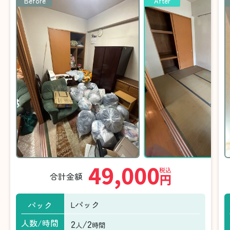
Before
After
49,000
税込
合計金額
円
Lパック
パック
2
/2
人数/時間
人
時間