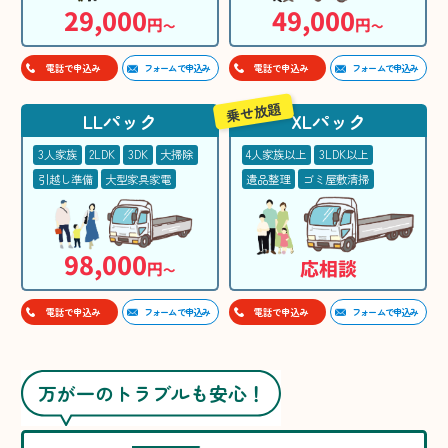
29,000
49,000
円
円
〜
〜
フォームで申込み
フォームで申込み
電話で申込み
電話で申込み
乗せ放題
LLパック
XLパック
3人家族
2LDK
3DK
大掃除
4人家族以上
3LDK以上
引越し準備
大型家具家電
遺品整理
ゴミ屋敷清掃
98,000
応相談
円
〜
フォームで申込み
フォームで申込み
電話で申込み
電話で申込み
万が一のトラブルも安心！