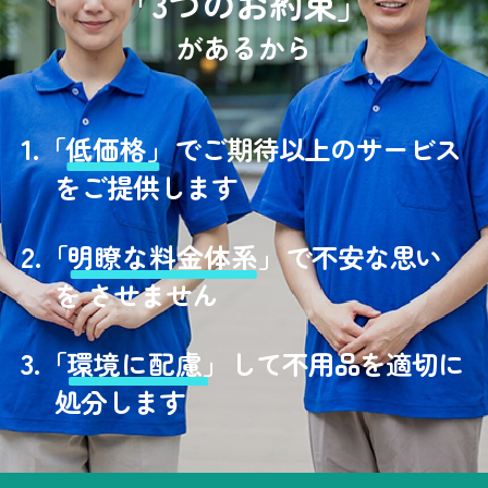
「3つのお約束」
があるから
1.
「
低価格」
でご期待以上のサービス
をご提供します
2.
「
明瞭な料金体系」
で不安な思い
を させません
3.
「
環境に配慮」
して不用品を適切に
処分します