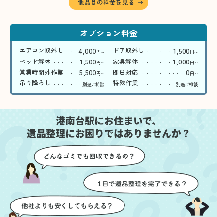
他品目の料金を見る
オプション料金
4,000
1,500
エアコン取外し
ドア取外し
円
円
〜
〜
1,500
1,000
ベッド解体
家具解体
円
円
〜
〜
5,500
0
営業時間外作業
即日対応
円
円
〜
〜
吊り降ろし
特殊作業
別途ご相談
別途ご相談
港南台駅にお住まいで、
遺品整理にお困りではありませんか？