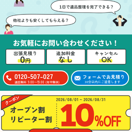
壁や床を傷つけないよう
つ丁寧に対応していただ
に細心の注意を払ってい
けたのがありがたかった
ただき、家全体がスムー
です。家族それぞれが必
ズに片付いていくのがと
要なものを確認しながら
ても嬉しかったです。作
進めることができ、安心
業が終わった後には、こ
感を持って作業をお任せ
お気軽にお問い合わせください！
ちらからお願いしなくて
できました。さらに、作
も部屋を簡単に清掃して
業終了後には部屋全体を
出張見積り
追加料金
キャンセル
いただけたのも好印象で
清掃していただき、まる
0
OK
なし
円
した。
で新しい家のような清潔
さらに、分別の仕方やリ
感に感動しました。
サイクル可能なものにつ
0120-507-027
フォームでお見積り
いても教えていただき、
9:00〜19:00
30分以内にご返信します
通話無料
(年中無休)
今後の片付けにも役立つ
知識が増えました。また
何かあれば、ぜひお願い
2026/08/01 ~ 2026/08/31
したいと思っています。
心のこもったサービスを
ありがとうございまし
た。