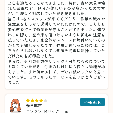
当日を迎えることができました。特に、古い家具や壊
れた家電など、処分が難しいものが多かったのです
が、手際よく対応していただき驚きました。
当日は2名のスタッフが来てくださり、作業の流れや
注意点をしっかり説明していただけたので、こちらも
安心感を持って作業を見守ることができました。運び
出しの際も、壁や床を傷つけないように細心の注意を
払っていただき、家全体がスムーズに片付いていくの
がとても嬉しかったです。作業が終わった後には、こ
ちらからお願いしなくても部屋を簡単に清掃していた
だけたのも好印象でした。
さらに、分別の仕方やリサイクル可能なものについて
も教えていただき、今後の片付けにも役立つ知識が増
えました。また何かあれば、ぜひお願いしたいと思っ
ています。心のこもったサービスをありがとうござい
ました。
不用品回収
春日部市
ニンジン
Mパック
1DK