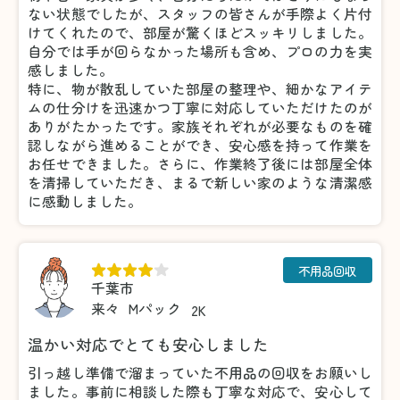
ない状態でしたが、スタッフの皆さんが手際よく片付
けてくれたので、部屋が驚くほどスッキリしました。
自分では手が回らなかった場所も含め、プロの力を実
感しました。
特に、物が散乱していた部屋の整理や、細かなアイテ
ムの仕分けを迅速かつ丁寧に対応していただけたのが
ありがたかったです。家族それぞれが必要なものを確
認しながら進めることができ、安心感を持って作業を
お任せできました。さらに、作業終了後には部屋全体
を清掃していただき、まるで新しい家のような清潔感
に感動しました。
不用品回収
千葉市
来々
Mパック
2K
温かい対応でとても安心しました
引っ越し準備で溜まっていた不用品の回収をお願いし
ました。事前に相談した際も丁寧な対応で、安心して