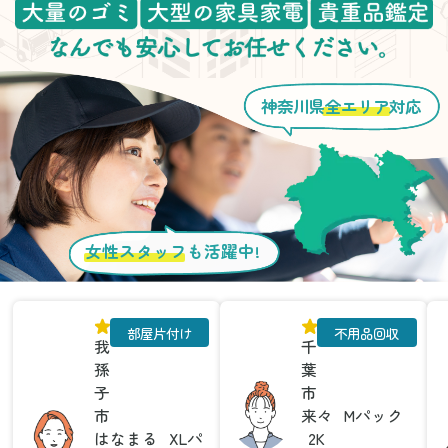
神奈川県
全エリア
対応
女性スタッフ
も活躍中!
部屋片付け
不用品回収
我
千
孫
葉
子
市
市
来々
Mパック
はなまる
XLパ
2K