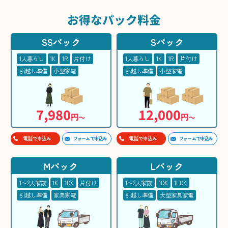
お得な
パック料金
SSパック
Sパック
1人暮らし
1K
1R
片付け
1人暮らし
1K
1R
片付け
引越し準備
小型家電
引越し準備
小型家電
7,980
12,000
円
円
〜
〜
フォームで申込み
フォームで申込み
電話で申込み
電話で申込み
Mパック
Lパック
1〜2人家族
1K
1DK
片付け
1〜2人家族
1DK
1LDK
引越し準備
家具家電
引越し準備
大型家具家電