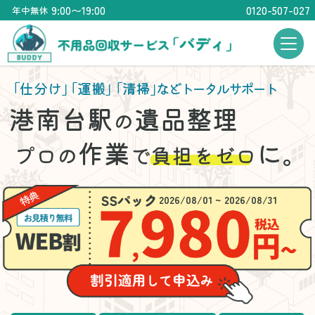
9:00〜19:00
0120-507-027
年中無休
「仕分け」
「運搬」
「清掃」
などトータルサポート
港南台駅
遺品整理
の
作業
に。
プロの
で
負担をゼロ
2026/08/01 ~ 2026/08/31