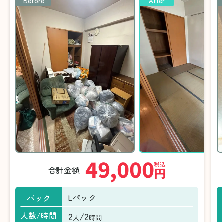
Before
After
49,000
税込
合計金額
円
Lパック
パック
2
/2
人数/時間
人
時間