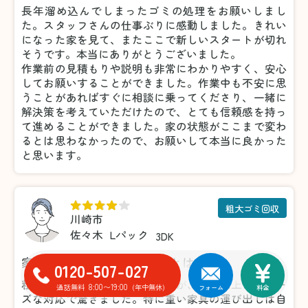
長年溜め込んでしまったゴミの処理をお願いしまし
た。スタッフさんの仕事ぶりに感動しました。きれい
になった家を見て、またここで新しいスタートが切れ
そうです。本当にありがとうございました。
作業前の見積もりや説明も非常にわかりやすく、安心
してお願いすることができました。作業中も不安に思
うことがあればすぐに相談に乗ってくださり、一緒に
解決策を考えていただけたので、とても信頼感を持っ
て進めることができました。家の状態がここまで変わ
るとは思わなかったので、お願いして本当に良かった
と思います。
粗大ゴミ回収
川崎市
佐々木
Lパック
3DK
家具の処分がこんなに楽だとは！
0120-507-027
粗大ゴミの処分で利用しましたが、想像以上にスムー
8:00〜19:00
通話無料
(年中無休)
フォーム
料金
ズな対応で驚きました。特に重い家具の運び出しは自