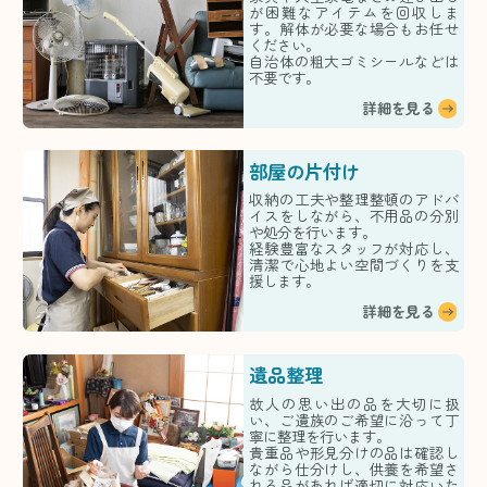
が困難なアイテムを回収しま
す。解体が必要な場合もお任せ
ください。
自治体の粗大ゴミシールなどは
不要です。
詳細を見る
部屋の片付け
収納の工夫や整理整頓のアドバ
イスをしながら、不用品の分別
や処分を行います。
経験豊富なスタッフが対応し、
清潔で心地よい空間づくりを支
援します。
詳細を見る
遺品整理
故人の思い出の品を大切に扱
い、ご遺族のご希望に沿って丁
寧に整理を行います。
貴重品や形見分けの品は確認し
ながら仕分けし、供養を希望さ
れる品があれば適切に対応いた