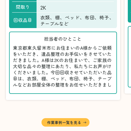
2K
間取り
衣類、棚、ベッド、布団、椅子、
回収品目
テーブルなど
担当者のひとこと
東京都東久留米市にお住まいのA様からご依頼
をいただき、遺品整理のお手伝いをさせていた
だきました。A様は2Kのお住まいで、ご家族の
大切な品々の整理にあたり、私たちにお声がけ
くださいました。今回回収させていただいた品
目は、衣類、棚、ベッド、布団、椅子、テーブ
ルなどお部屋全体の整理をお任せいただきまし
た。
遺品整理は物品の量だけでなく、故人への思い
が込められている分、慎重な対応が求められる
作業です。そのため、A様としっかりとお話し
しながら、不要品と大切に保管される品を丁寧
に仕分けしました。
作業事例一覧を見る
A様から「手際よく進めてくれて助かりまし