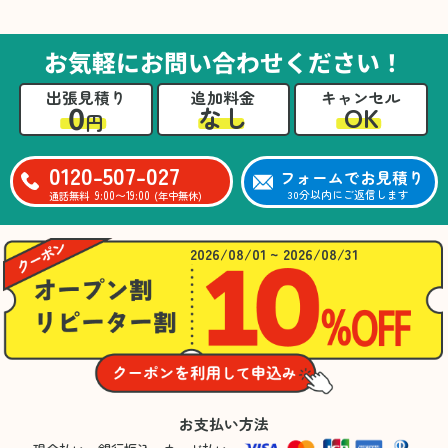
た。自分たちだけではここまできちんと整理す
るのは難しかったと思います」との温かいお言
葉をいただきました。遺品整理という心の負担
お気軽にお問い合わせください！
が大きい作業において、少しでもA様の力にな
れたことをスタッフ一同嬉しく思います。
出張見積り
追加料金
キャンセル
0
OK
なし
円
0120-507-027
フォームでお見積り
9:00〜19:00
30分以内にご返信します
通話無料
(年中無休)
2026/08/01 ~ 2026/08/31
お支払い方法