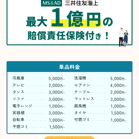
1
億
円
最大
の
賠償責任保険付
！
き
単品料金
5,000
5,000
冷蔵庫
洗濯機
円
円
〜
〜
2,000
4,000
テレビ
エアコン
円
円
〜
〜
3,000
2,000
タンス
テーブル
円
円
〜
〜
3,000
3,000
ソファ
マットレス
円
円
〜
〜
1,000
1,000
電子レンジ
扇風機
円
円
〜
〜
3,000
1,500
食器棚
タイヤ
円
円
〜
〜
1,000
1,000
自転車
可燃ゴミ
円
円
〜
〜
1,500
不燃ゴミ
円
〜