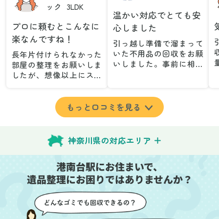
ック
3LDK
温かい対応でとても安
プロに頼むとこんなに
心しました
楽なんですね！
引っ越し準備で溜まって
いた不用品の回収をお願
長年片付けられなかった
いしました。事前に相談
部屋の整理をお願いしま
した際も丁寧な対応で、
したが、想像以上にスム
安心して当日を迎えるこ
ーズで驚きました。家族
とができました。特に、
が集めた物や古い家具が
古い家具や壊れた家電な
多く、自分たちだけでは
もっと口コミを見る
ど、処分が難しいものが
どうにもならない状態で
多かったのですが、手際
したが、スタッフの皆さ
よく対応していただき驚
んが手際よく片付けてく
神奈川県の対応エリア
きました。
れたので、部屋が驚くほ
当日は2名のスタッフが来
どスッキリしました。自
港南台駅にお住まいで、
てくださり、作業の流れ
分では手が回らなかった
や注意点をしっかり説明
遺品整理にお困りではありませんか？
場所も含め、プロの力を
していただけたので、こ
実感しました。
ちらも安心感を持って作
特に、物が散乱していた
業を見守ることができま
部屋の整理や、細かなア
した。運び出しの際も、
イテムの仕分けを迅速か