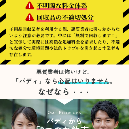
不明瞭な料金体系
回収品の不適切処分
不用品回収業者を利用する際、悪質業者に引っかからな
いよう注意が必要です。中には「無料で回収します！」
と宣伝して実際には高額な追加料金を請求したり、不適
切な処分で環境問題や法的トラブルを引き起こす業者も
存在します。
悪質業者は怖いけど、
「バディ」なら
心配はいりません。
なぜなら
・・・
Our Promises
バディから