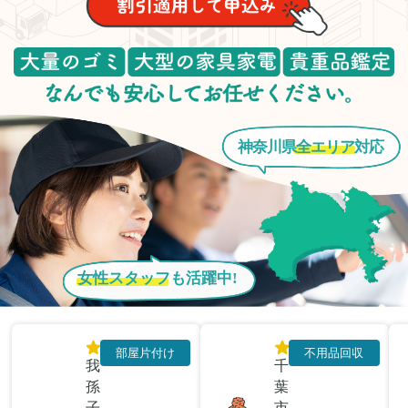
神奈川県
全エリア
対応
女性スタッフ
も活躍中!
部屋片付け
不用品回収
我
千
孫
葉
子
市