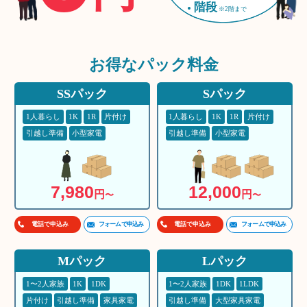
階段
※2階まで
お得な
パック料金
SSパック
Sパック
1人暮らし
1K
1R
片付け
1人暮らし
1K
1R
片付け
引越し準備
小型家電
引越し準備
小型家電
7,980
12,000
円
円
〜
〜
フォームで申込み
フォームで申込み
電話で申込み
電話で申込み
Mパック
Lパック
1〜2人家族
1K
1DK
1〜2人家族
1DK
1LDK
片付け
引越し準備
家具家電
引越し準備
大型家具家電