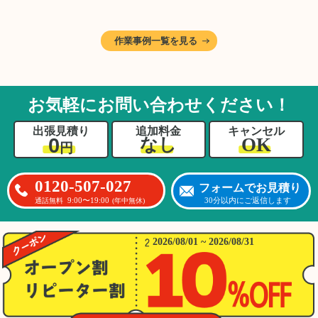
作業です。そのため、A様としっかりとお話し
しながら、不要品と大切に保管される品を丁寧
に仕分けしました。
作業事例一覧を見る
A様から「手際よく進めてくれて助かりまし
た。自分たちだけではここまできちんと整理す
るのは難しかったと思います」との温かいお言
葉をいただきました。遺品整理という心の負担
お気軽にお問い合わせください！
が大きい作業において、少しでもA様の力にな
れたことをスタッフ一同嬉しく思います。
出張見積り
追加料金
キャンセル
0
OK
なし
円
0120-507-027
フォームでお見積り
9:00〜19:00
30分以内にご返信します
通話無料
(年中無休)
2026/08/01 ~ 2026/08/31