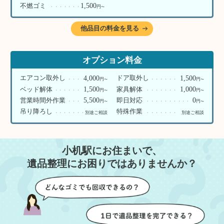
1,500
不燃ゴミ
円
〜
他品目の料金を見る
オプション料金
4,000
1,500
エアコン取外し
ドア取外し
円
円
〜
〜
1,500
1,000
ベッド解体
家具解体
円
円
〜
〜
5,500
0
営業時間外作業
即日対応
円
円
〜
〜
吊り降ろし
特殊作業
別途ご相談
別途ご相談
小机駅にお住まいで、
遺品整理にお困りではありませんか？