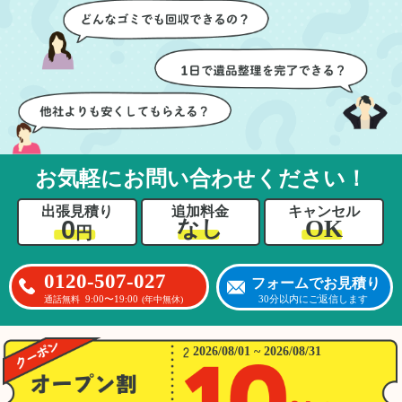
ちらも安心感を持って作
特に、物が散乱していた
業を見守ることができま
部屋の整理や、細かなア
した。運び出しの際も、
イテムの仕分けを迅速か
壁や床を傷つけないよう
つ丁寧に対応していただ
に細心の注意を払ってい
けたのがありがたかった
ただき、家全体がスムー
です。家族それぞれが必
ズに片付いていくのがと
要なものを確認しながら
ても嬉しかったです。作
進めることができ、安心
業が終わった後には、こ
感を持って作業をお任せ
お気軽にお問い合わせください！
ちらからお願いしなくて
できました。さらに、作
も部屋を簡単に清掃して
業終了後には部屋全体を
出張見積り
追加料金
キャンセル
いただけたのも好印象で
清掃していただき、まる
0
OK
なし
円
した。
で新しい家のような清潔
さらに、分別の仕方やリ
感に感動しました。
サイクル可能なものにつ
0120-507-027
フォームでお見積り
いても教えていただき、
9:00〜19:00
30分以内にご返信します
通話無料
(年中無休)
今後の片付けにも役立つ
知識が増えました。また
何かあれば、ぜひお願い
2026/08/01 ~ 2026/08/31
したいと思っています。
心のこもったサービスを