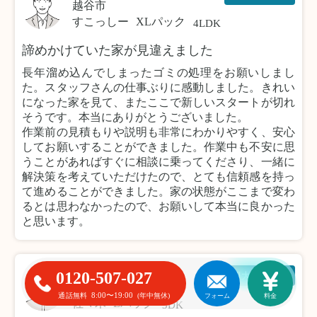
越谷市
すこっしー
XLパック
4LDK
諦めかけていた家が見違えました
長年溜め込んでしまったゴミの処理をお願いしまし
た。スタッフさんの仕事ぶりに感動しました。きれい
になった家を見て、またここで新しいスタートが切れ
そうです。本当にありがとうございました。
作業前の見積もりや説明も非常にわかりやすく、安心
してお願いすることができました。作業中も不安に思
うことがあればすぐに相談に乗ってくださり、一緒に
解決策を考えていただけたので、とても信頼感を持っ
て進めることができました。家の状態がここまで変わ
るとは思わなかったので、お願いして本当に良かった
と思います。
0120-507-027
粗大ゴミ回収
川崎市
8:00〜19:00
通話無料
(年中無休)
フォーム
料金
佐々木
Lパック
3DK