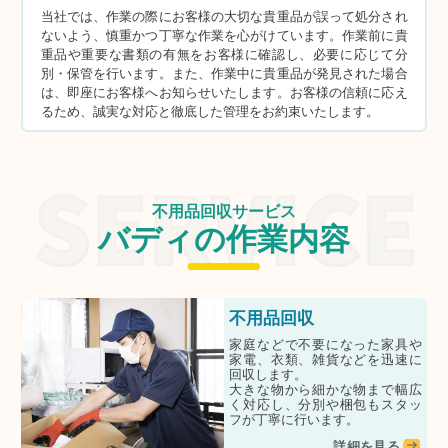
当社では、作業の際にお客様の大切な貴重品が誤って処分され
ないよう、慎重かつ丁寧な作業を心がけています。作業前に貴
重品や重要な書類の有無をお客様に確認し、必要に応じて分
別・保管を行います。また、作業中に貴重品が発見された場合
は、即座にお客様へお知らせいたします。お客様の信頼に応え
るため、誠実な対応と徹底した管理をお約束いたします。
不用品回収サービス
バディの作業内容
不用品回収
家庭などで不要になった家具や
家電、衣類、雑貨などを迅速に
回収します。
大きな物から細かな物まで幅広
く対応し、分別や梱包もスタッ
フが丁寧に行います。
詳細を見る