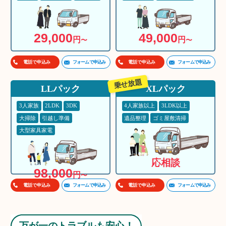
29,000
49,000
円
円
〜
〜
フォームで申込み
フォームで申込み
電話で申込み
電話で申込み
乗せ放題
LLパック
XLパック
3人家族
2LDK
3DK
4人家族以上
3LDK以上
大掃除
引越し準備
遺品整理
ゴミ屋敷清掃
大型家具家電
応相談
98,000
円
〜
フォームで申込み
フォームで申込み
電話で申込み
電話で申込み
万が一のトラブルも安心！