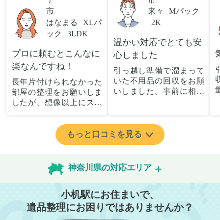
市
来々
Mパック
はなまる
XLパ
2K
ック
3LDK
温かい対応でとても安
プロに頼むとこんなに
心しました
楽なんですね！
引っ越し準備で溜まって
いた不用品の回収をお願
長年片付けられなかった
いしました。事前に相談
部屋の整理をお願いしま
した際も丁寧な対応で、
したが、想像以上にスム
安心して当日を迎えるこ
ーズで驚きました。家族
とができました。特に、
が集めた物や古い家具が
古い家具や壊れた家電な
多く、自分たちだけでは
もっと口コミを見る
ど、処分が難しいものが
どうにもならない状態で
多かったのですが、手際
したが、スタッフの皆さ
よく対応していただき驚
んが手際よく片付けてく
神奈川県の対応エリア
きました。
れたので、部屋が驚くほ
当日は2名のスタッフが来
どスッキリしました。自
小机駅にお住まいで、
てくださり、作業の流れ
分では手が回らなかった
や注意点をしっかり説明
場所も含め、プロの力を
遺品整理にお困りではありませんか？
していただけたので、こ
実感しました。