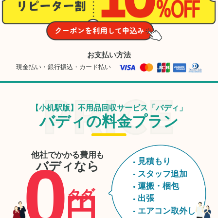
ありがとうございまし
た。
お支払い方法
現金払い・銀行振込・カード払い
【小机駅版】不用品回収サービス「バディ」
バディの料金プラン
他社でかかる費用も
0
見積もり
バディなら
スタッフ追加
運搬・梱包
タダ
円
出張
エアコン取外し