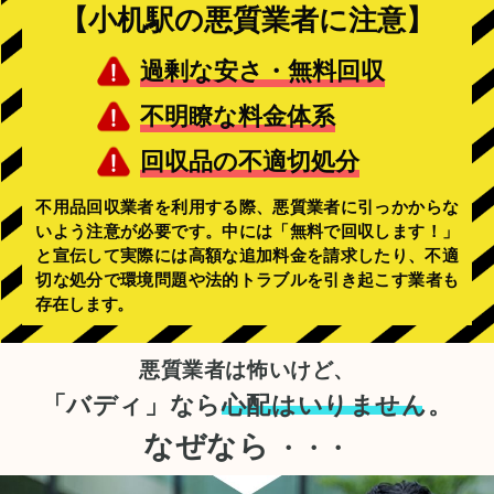
【小机駅の悪質業者に注意】
過剰な安さ・無料回収
不明瞭な料金体系
回収品の不適切処分
不用品回収業者を利用する際、悪質業者に引っかからな
いよう注意が必要です。中には「無料で回収します！」
と宣伝して実際には高額な追加料金を請求したり、不適
切な処分で環境問題や法的トラブルを引き起こす業者も
存在します。
悪質業者は怖いけど、
「バディ」なら
心配はいりません。
なぜなら
・・・