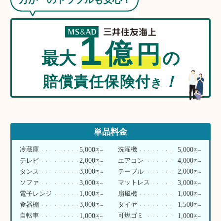
1
億
円
最大
の
賠償責任保険付
！
き
単品料金
5,000
5,000
冷蔵庫
洗濯機
円
円
〜
〜
2,000
4,000
テレビ
エアコン
円
円
〜
〜
3,000
2,000
タンス
テーブル
円
円
〜
〜
3,000
3,000
ソファ
マットレス
円
円
〜
〜
1,000
1,000
電子レンジ
扇風機
円
円
〜
〜
3,000
1,500
食器棚
タイヤ
円
円
〜
〜
1,000
1,000
自転車
可燃ゴミ
円
円
〜
〜