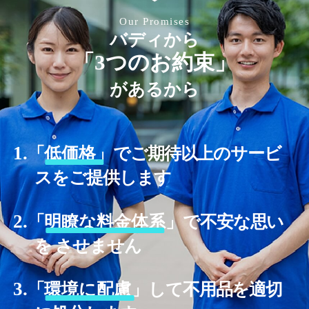
Our Promises
バディから
「3つのお約束」
があるから
1.
「
低価格」
でご期待以上のサービ
スをご提供します
2.
「
明瞭な料金体系」
で不安な思い
を させません
3.
「
環境に配慮」
して不用品を適切