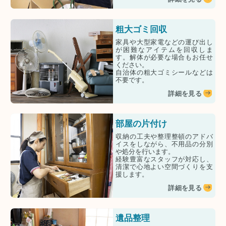
粗大ゴミ回収
家具や大型家電などの運び出し
が困難なアイテムを回収しま
す。解体が必要な場合もお任せ
ください。
自治体の粗大ゴミシールなどは
不要です。
詳細を見る
部屋の片付け
収納の工夫や整理整頓のアドバ
イスをしながら、不用品の分別
や処分を行います。
経験豊富なスタッフが対応し、
清潔で心地よい空間づくりを支
援します。
詳細を見る
遺品整理