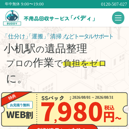
9:00〜19:00
0120-507-027
年中無休
「仕分け」
「運搬」
「清掃」
などトータルサポート
小机駅
遺品整理
の
作業
プロの
で
負担をゼロ
に。
2026/08/01 ~ 2026/08/31