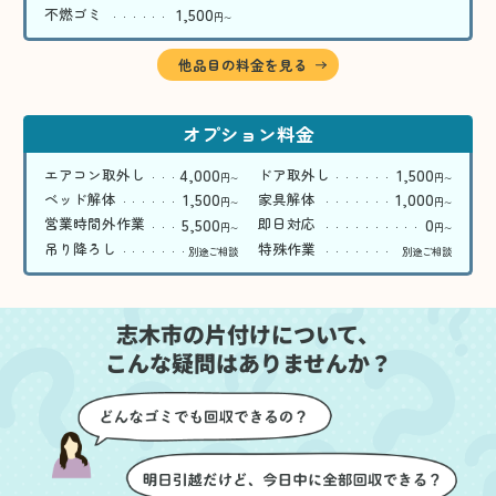
1,500
不燃ゴミ
円
〜
他品目の料金を見る
オプション料金
4,000
1,500
エアコン取外し
ドア取外し
円
円
〜
〜
1,500
1,000
ベッド解体
家具解体
円
円
〜
〜
5,500
0
営業時間外作業
即日対応
円
円
〜
〜
吊り降ろし
特殊作業
別途ご相談
別途ご相談
志木市の片付けについて、
こんな疑問はありませんか？