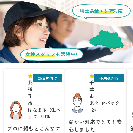
埼玉県
全エリア
対応
女性スタッフ
も活躍中!
部屋片付け
不用品回収
我
千
孫
葉
子
市
市
来々
Mパック
はなまる
XLパ
2K
ック
3LDK
温かい対応でとても安
プロに頼むとこんなに
心しました