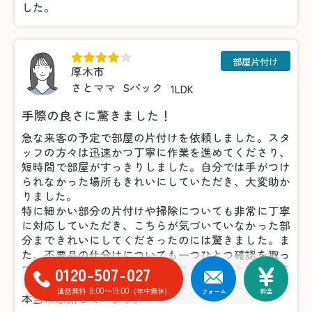
した。
部屋片付け
厚木市
さとママ
Sパック
1LDK
手際の良さに驚きました！
急な来客の予定で部屋の片付けを依頼しました。スタ
ッフの方々は迅速かつ丁寧に作業を進めてくださり、
短時間で部屋がすっきりしました。自分では手がつけ
られなかった場所もきれいにしていただき、大変助か
りました。
特に細かい部分の片付けや掃除についても非常に丁寧
に対応していただき、こちらが気づいていなかった部
分まできれいにしてくださったのには驚きました。ま
た、不要品の仕分けについても一つひとつ確認を取っ
てくださったため、安心してお任せすることができま
0120-507-027
した。おかげで気持ちよく来客を迎えることができ、
8:00〜19:00
通話無料
(年中無休)
フォーム
料金
本当に感謝しています。