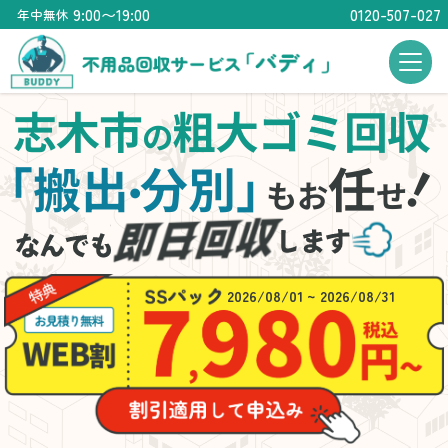
9:00〜19:00
0120-507-027
年中無休
志木市
粗大ゴミ回収
の
「搬出
分別」
任
・
もお
せ
2026/08/01 ~ 2026/08/31