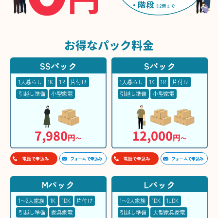
階段
※2階まで
お得な
パック料金
SSパック
Sパック
1人暮らし
1K
1R
片付け
1人暮らし
1K
1R
片付け
引越し準備
小型家電
引越し準備
小型家電
7,980
12,000
円
円
〜
〜
フォームで申込み
フォームで申込み
電話で申込み
電話で申込み
Mパック
Lパック
1〜2人家族
1K
1DK
片付け
1〜2人家族
1DK
1LDK
引越し準備
家具家電
引越し準備
大型家具家電