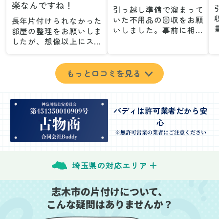
楽なんですね！
引っ越し準備で溜まって
いた不用品の回収をお願
長年片付けられなかった
いしました。事前に相談
部屋の整理をお願いしま
した際も丁寧な対応で、
したが、想像以上にスム
安心して当日を迎えるこ
ーズで驚きました。家族
とができました。特に、
が集めた物や古い家具が
古い家具や壊れた家電な
多く、自分たちだけでは
もっと口コミを見る
ど、処分が難しいものが
どうにもならない状態で
多かったのですが、手際
したが、スタッフの皆さ
よく対応していただき驚
んが手際よく片付けてく
バディは許可業者だから安
きました。
れたので、部屋が驚くほ
心
当日は2名のスタッフが来
どスッキリしました。自
てくださり、作業の流れ
分では手が回らなかった
※無許可営業の業者にご注意ください
や注意点をしっかり説明
場所も含め、プロの力を
していただけたので、こ
実感しました。
ちらも安心感を持って作
特に、物が散乱していた
埼玉県の対応エリア
業を見守ることができま
部屋の整理や、細かなア
した。運び出しの際も、
イテムの仕分けを迅速か
志木市の片付けについて、
壁や床を傷つけないよう
つ丁寧に対応していただ
こんな疑問はありませんか？
に細心の注意を払ってい
けたのがありがたかった
ただき、家全体がスムー
です。家族それぞれが必