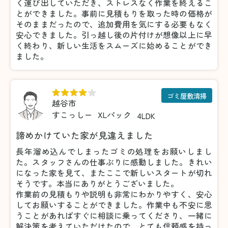
く運び出していただき、ストレスなく作業を終えるこ
とができました。事前に見積もりを取った時の価格が
そのままだったので、追加費用を気にする必要もなく
安心できました。引っ越し後の片付けが想像以上に早
く終わり、新しい生活をスムーズに始めることができ
ました。
ゴミ屋敷清掃
越谷市
すこっしー
XLパック
4LDK
諦めかけていた家が見違えました
長年溜め込んでしまったゴミの処理をお願いしまし
た。スタッフさんの仕事ぶりに感動しました。きれい
になった家を見て、またここで新しいスタートが切れ
そうです。本当にありがとうございました。
作業前の見積もりや説明も非常にわかりやすく、安心
してお願いすることができました。作業中も不安に思
うことがあればすぐに相談に乗ってくださり、一緒に
解決策を考えていただけたので、とても信頼感を持っ