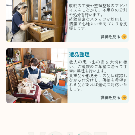
収納の工夫や整理整頓のアドバ
イスをしながら、不用品の分別
や処分を行います。
経験豊富なスタッフが対応し、
清潔で心地よい空間づくりを支
援します。
詳細を見る
遺品整理
故人の思い出の品を大切に扱
い、ご遺族のご希望に沿って丁
寧に整理を行います。
貴重品や形見分けの品は確認し
ながら仕分けし、供養を希望さ
れる品があれば適切に対応いた
します。
詳細を見る