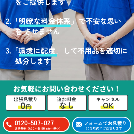
をご提供します
2.
「
明瞭な料金体系」
で不安な思い
を させません
3.
「
環境に配慮」
して不用品を適切に
処分します
お気軽にお問い合わせください！
出張見積り
追加料金
キャンセル
0
OK
なし
円
0120-507-027
フォームでお見積り
9:00〜19:00
30分以内にご返信します
通話無料
(年中無休)