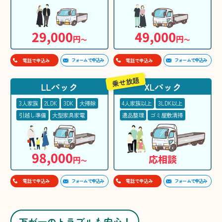
29,000
49,000
円
円
〜
〜
フォームで申込み
フォームで申込み
電話で申込み
電話で申込み
乗せ放題
LLパック
XLパック
3人家族
2LDK
3DK
大掃除
4人家族以上
3LDK以上
引越し準備
大型家具家電
遺品整理
ゴミ屋敷清掃
98,000
応相談
円
〜
フォームで申込み
フォームで申込み
電話で申込み
電話で申込み
万が一のトラブルも安心！