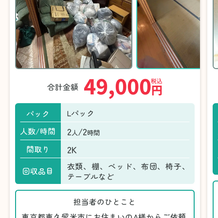
49,000
税込
合計金額
円
Lパック
パック
2
/2
人数/時間
人
時間
2K
間取り
衣類、棚、ベッド、布団、椅子、
回収品目
テーブルなど
担当者のひとこと
東京都東久留米市にお住まいのA様からご依頼