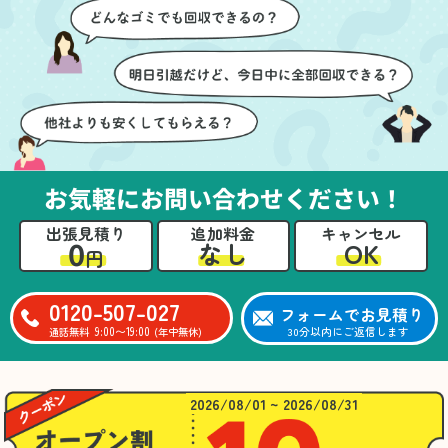
ズに片付いていくのがと
要なものを確認しながら
ても嬉しかったです。作
進めることができ、安心
業が終わった後には、こ
感を持って作業をお任せ
ちらからお願いしなくて
できました。さらに、作
も部屋を簡単に清掃して
業終了後には部屋全体を
いただけたのも好印象で
清掃していただき、まる
した。
で新しい家のような清潔
さらに、分別の仕方やリ
感に感動しました。
サイクル可能なものにつ
お気軽にお問い合わせください！
いても教えていただき、
今後の片付けにも役立つ
出張見積り
追加料金
キャンセル
知識が増えました。また
0
OK
なし
円
何かあれば、ぜひお願い
したいと思っています。
心のこもったサービスを
0120-507-027
フォームでお見積り
ありがとうございまし
9:00〜19:00
30分以内にご返信します
通話無料
(年中無休)
た。
2026/08/01 ~ 2026/08/31