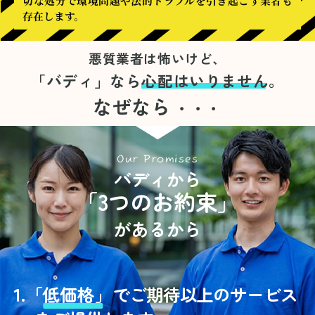
切な処分で環境問題や法的トラブルを引き起こす業者も
存在します。
悪質業者は怖いけど、
「バディ」なら
心配はいりません。
なぜなら
・・・
Our Promises
バディから
「3つのお約束」
があるから
1.
「
低価格」
でご期待以上のサービス