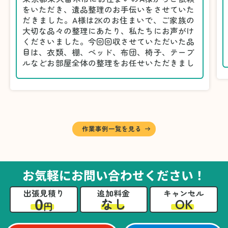
をいただき、遺品整理のお手伝いをさせていた
だきました。A様は2Kのお住まいで、ご家族の
大切な品々の整理にあたり、私たちにお声がけ
くださいました。今回回収させていただいた品
目は、衣類、棚、ベッド、布団、椅子、テーブ
ルなどお部屋全体の整理をお任せいただきまし
た。
遺品整理は物品の量だけでなく、故人への思い
が込められている分、慎重な対応が求められる
作業です。そのため、A様としっかりとお話し
しながら、不要品と大切に保管される品を丁寧
に仕分けしました。
作業事例一覧を見る
A様から「手際よく進めてくれて助かりまし
た。自分たちだけではここまできちんと整理す
るのは難しかったと思います」との温かいお言
葉をいただきました。遺品整理という心の負担
お気軽にお問い合わせください！
が大きい作業において、少しでもA様の力にな
れたことをスタッフ一同嬉しく思います。
出張見積り
追加料金
キャンセル
0
OK
なし
円