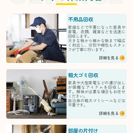
不用品回収
家庭などで不要になった家具や
家電、衣類、雑貨などを迅速に
回収します。
大きな物から細かな物まで幅広
く対応し、分別や梱包もスタッ
フが丁寧に行います。
詳細を見る
粗大ゴミ回収
家具や大型家電などの運び出し
が困難なアイテムを回収しま
す。解体が必要な場合もお任せ
ください。
自治体の粗大ゴミシールなどは
不要です。
詳細を見る
部屋の片付け