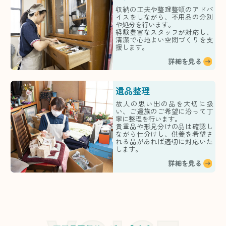
収納の工夫や整理整頓のアドバ
イスをしながら、不用品の分別
や処分を行います。
経験豊富なスタッフが対応し、
清潔で心地よい空間づくりを支
援します。
詳細を見る
遺品整理
故人の思い出の品を大切に扱
い、ご遺族のご希望に沿って丁
寧に整理を行います。
貴重品や形見分けの品は確認し
ながら仕分けし、供養を希望さ
れる品があれば適切に対応いた
します。
詳細を見る