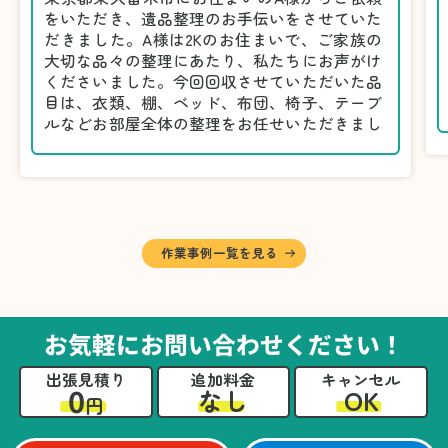
をいただき、遺品整理のお手伝いをさせていた
だきました。A様は2Kのお住まいで、ご家族の
大切な品々の整理にあたり、私たちにお声がけ
くださいました。今回回収させていただいた品
目は、衣類、棚、ベッド、布団、椅子、テーブ
ルなどお部屋全体の整理をお任せいただきまし
た。
遺品整理は物品の量だけでなく、故人への思い
が込められている分、慎重な対応が求められる
作業です。そのため、A様としっかりとお話し
しながら、不要品と大切に保管される品を丁寧
に仕分けしました。
作業事例一覧を見る
A様から「手際よく進めてくれて助かりまし
た。自分たちだけではここまできちんと整理す
るのは難しかったと思います」との温かいお言
葉をいただきました。遺品整理という心の負担
お気軽にお問い合わせください！
が大きい作業において、少しでもA様の力にな
れたことをスタッフ一同嬉しく思います。
出張見積り
追加料金
キャンセル
0
OK
なし
円