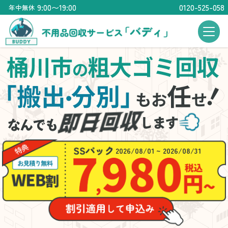
9:00〜19:00
0120-525-058
年中無休
桶川市
粗大ゴミ回収
の
「搬出
分別」
任
・
もお
せ
2026/08/01 ~ 2026/08/31