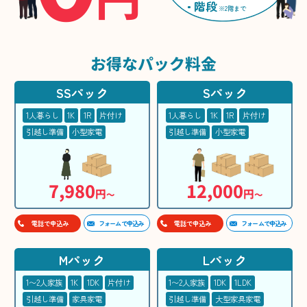
階段
※2階まで
お得な
パック料金
SSパック
Sパック
1人暮らし
1K
1R
片付け
1人暮らし
1K
1R
片付け
引越し準備
小型家電
引越し準備
小型家電
7,980
12,000
円
円
〜
〜
フォームで申込み
フォームで申込み
電話で申込み
電話で申込み
Mパック
Lパック
1〜2人家族
1K
1DK
片付け
1〜2人家族
1DK
1LDK
引越し準備
家具家電
引越し準備
大型家具家電