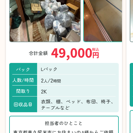
49,000
税込
合計金額
円
Lパック
パック
2
/2
人数/時間
人
時間
2K
間取り
衣類、棚、ベッド、布団、椅子、
回収品目
テーブルなど
担当者のひとこと
東京都東久留米市にお住まいのA様からご依頼