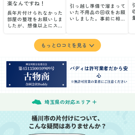
楽なんですね！
引っ越し準備で溜まって
いた不用品の回収をお願
長年片付けられなかった
いしました。事前に相談
部屋の整理をお願いしま
した際も丁寧な対応で、
したが、想像以上にスム
安心して当日を迎えるこ
ーズで驚きました。家族
とができました。特に、
が集めた物や古い家具が
古い家具や壊れた家電な
多く、自分たちだけでは
もっと口コミを見る
ど、処分が難しいものが
どうにもならない状態で
多かったのですが、手際
したが、スタッフの皆さ
よく対応していただき驚
んが手際よく片付けてく
バディは許可業者だから安
きました。
れたので、部屋が驚くほ
心
当日は2名のスタッフが来
どスッキリしました。自
てくださり、作業の流れ
分では手が回らなかった
※無許可営業の業者にご注意ください
や注意点をしっかり説明
場所も含め、プロの力を
していただけたので、こ
実感しました。
ちらも安心感を持って作
特に、物が散乱していた
埼玉県の対応エリア
業を見守ることができま
部屋の整理や、細かなア
した。運び出しの際も、
イテムの仕分けを迅速か
桶川市の片付けについて、
壁や床を傷つけないよう
つ丁寧に対応していただ
こんな疑問はありませんか？
に細心の注意を払ってい
けたのがありがたかった
ただき、家全体がスムー
です。家族それぞれが必