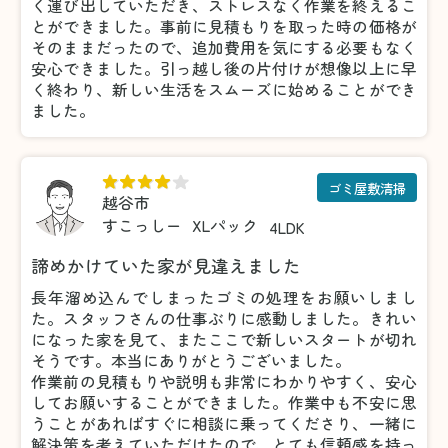
く運び出していただき、ストレスなく作業を終えるこ
とができました。事前に見積もりを取った時の価格が
そのままだったので、追加費用を気にする必要もなく
安心できました。引っ越し後の片付けが想像以上に早
く終わり、新しい生活をスムーズに始めることができ
ました。
ゴミ屋敷清掃
越谷市
すこっしー
XLパック
4LDK
諦めかけていた家が見違えました
長年溜め込んでしまったゴミの処理をお願いしまし
た。スタッフさんの仕事ぶりに感動しました。きれい
になった家を見て、またここで新しいスタートが切れ
そうです。本当にありがとうございました。
作業前の見積もりや説明も非常にわかりやすく、安心
してお願いすることができました。作業中も不安に思
うことがあればすぐに相談に乗ってくださり、一緒に
解決策を考えていただけたので、とても信頼感を持っ