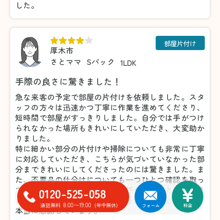
した。
部屋片付け
厚木市
さとママ
Sパック
1LDK
手際の良さに驚きました！
急な来客の予定で部屋の片付けを依頼しました。スタ
ッフの方々は迅速かつ丁寧に作業を進めてくださり、
短時間で部屋がすっきりしました。自分では手がつけ
られなかった場所もきれいにしていただき、大変助か
りました。
特に細かい部分の片付けや掃除についても非常に丁寧
に対応していただき、こちらが気づいていなかった部
分まできれいにしてくださったのには驚きました。ま
た、不要品の仕分けについても一つひとつ確認を取っ
てくださったため、安心してお任せすることができま
0120-525-058
した。おかげで気持ちよく来客を迎えることができ、
8:00〜19:00
通話無料
(年中無休)
フォーム
料金
本当に感謝しています。