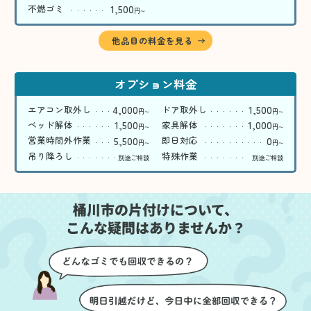
1,500
不燃ゴミ
円
〜
他品目の料金を見る
オプション料金
4,000
1,500
エアコン取外し
ドア取外し
円
円
〜
〜
1,500
1,000
ベッド解体
家具解体
円
円
〜
〜
5,500
0
営業時間外作業
即日対応
円
円
〜
〜
吊り降ろし
特殊作業
別途ご相談
別途ご相談
桶川市の片付けについて、
こんな疑問はありませんか？