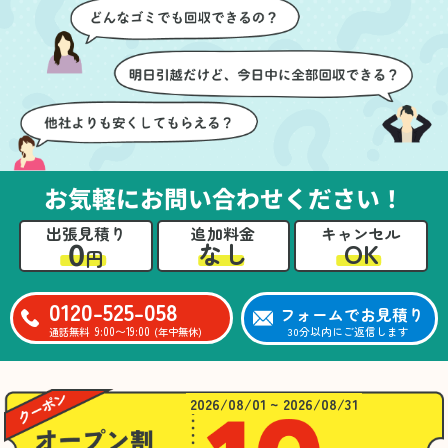
ズに片付いていくのがと
要なものを確認しながら
ても嬉しかったです。作
進めることができ、安心
業が終わった後には、こ
感を持って作業をお任せ
ちらからお願いしなくて
できました。さらに、作
も部屋を簡単に清掃して
業終了後には部屋全体を
いただけたのも好印象で
清掃していただき、まる
した。
で新しい家のような清潔
さらに、分別の仕方やリ
感に感動しました。
サイクル可能なものにつ
お気軽にお問い合わせください！
いても教えていただき、
今後の片付けにも役立つ
出張見積り
追加料金
キャンセル
知識が増えました。また
0
OK
なし
円
何かあれば、ぜひお願い
したいと思っています。
心のこもったサービスを
0120-525-058
フォームでお見積り
ありがとうございまし
9:00〜19:00
30分以内にご返信します
通話無料
(年中無休)
た。
2026/08/01 ~ 2026/08/31