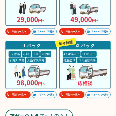
29,000
49,000
円
円
〜
〜
フォームで申込み
フォームで申込み
電話で申込み
電話で申込み
乗せ放題
LLパック
XLパック
3人家族
2LDK
3DK
大掃除
4人家族以上
3LDK以上
引越し準備
大型家具家電
遺品整理
ゴミ屋敷清掃
98,000
応相談
円
〜
フォームで申込み
フォームで申込み
電話で申込み
電話で申込み
万が一のトラブルも安心！