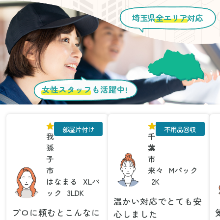
埼玉県
全エリア
対応
女性スタッフ
も活躍中!
部屋片付け
不用品回収
我
千
孫
葉
子
市
市
来々
Mパック
はなまる
XLパ
2K
ック
3LDK
温かい対応でとても安
プロに頼むとこんなに
心しました