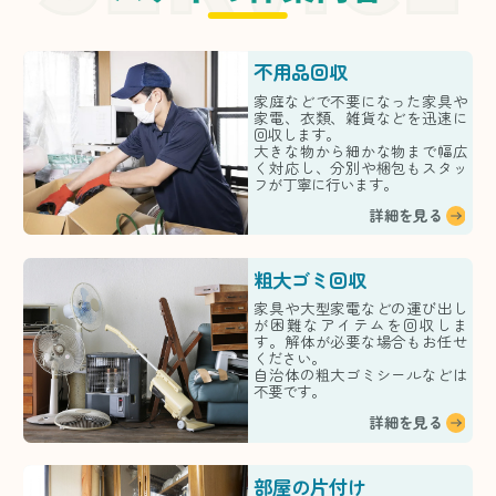
不用品回収
家庭などで不要になった家具や
家電、衣類、雑貨などを迅速に
回収します。
大きな物から細かな物まで幅広
く対応し、分別や梱包もスタッ
フが丁寧に行います。
詳細を見る
粗大ゴミ回収
家具や大型家電などの運び出し
が困難なアイテムを回収しま
す。解体が必要な場合もお任せ
ください。
自治体の粗大ゴミシールなどは
不要です。
詳細を見る
部屋の片付け