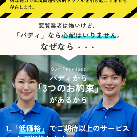
切な処分で環境問題や法的トラブルを引き起こす業者も
存在します。
悪質業者は怖いけど、
「バディ」なら
心配はいりません。
なぜなら
・・・
Our Promises
バディから
「3つのお約束」
があるから
1.
「
低価格」
でご期待以上のサービス