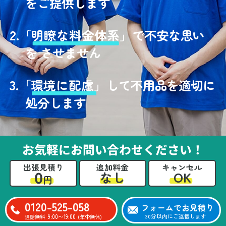
をご提供します
2.
「
明瞭な料金体系」
で不安な思い
を させません
3.
「
環境に配慮」
して不用品を適切に
処分します
お気軽にお問い合わせください！
出張見積り
追加料金
キャンセル
0
OK
なし
円
0120-525-058
フォームでお見積り
9:00〜19:00
30分以内にご返信します
通話無料
(年中無休)