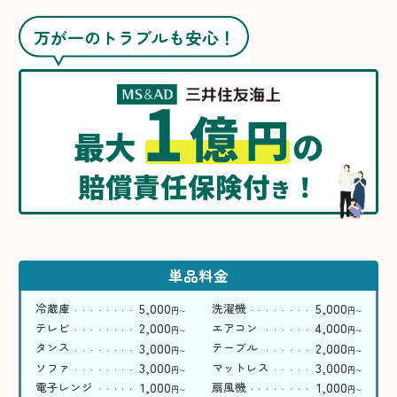
万が一のトラブルも安心！
1
億
円
最大
の
賠償責任保険付
！
き
単品料金
5,000
5,000
冷蔵庫
洗濯機
円
円
〜
〜
2,000
4,000
テレビ
エアコン
円
円
〜
〜
3,000
2,000
タンス
テーブル
円
円
〜
〜
3,000
3,000
ソファ
マットレス
円
円
〜
〜
1,000
1,000
電子レンジ
扇風機
円
円
〜
〜