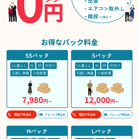
0
円
出張
エアコン取外し
階段
※2階まで
お得な
パック料金
SSパック
Sパック
1人暮らし
1K
1R
片付け
1人暮らし
1K
1R
片付け
引越し準備
小型家電
引越し準備
小型家電
7,980
12,000
円
円
〜
〜
フォームで申込み
フォームで申込み
電話で申込み
電話で申込み
Mパック
Lパック