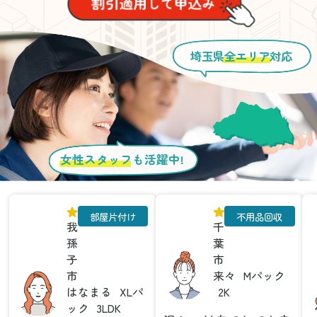
埼玉県
全エリア
対応
女性スタッフ
も活躍中!
部屋片付け
不用品回収
我
千
孫
葉
子
市
市
来々
Mパック
はなまる
XLパ
2K
ック
3LDK