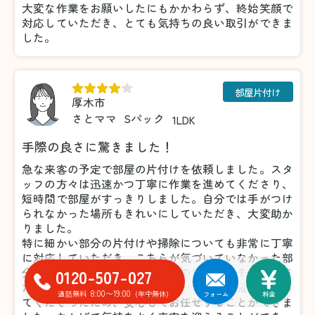
大変な作業をお願いしたにもかかわらず、終始笑顔で
対応していただき、とても気持ちの良い取引ができま
した。
部屋片付け
厚木市
さとママ
Sパック
1LDK
手際の良さに驚きました！
急な来客の予定で部屋の片付けを依頼しました。スタ
ッフの方々は迅速かつ丁寧に作業を進めてくださり、
短時間で部屋がすっきりしました。自分では手がつけ
られなかった場所もきれいにしていただき、大変助か
りました。
特に細かい部分の片付けや掃除についても非常に丁寧
に対応していただき、こちらが気づいていなかった部
0120-507-027
分まできれいにしてくださったのには驚きました。ま
た、不要品の仕分けについても一つひとつ確認を取っ
8:00〜19:00
通話無料
(年中無休)
フォーム
料金
てくださったため、安心してお任せすることができま