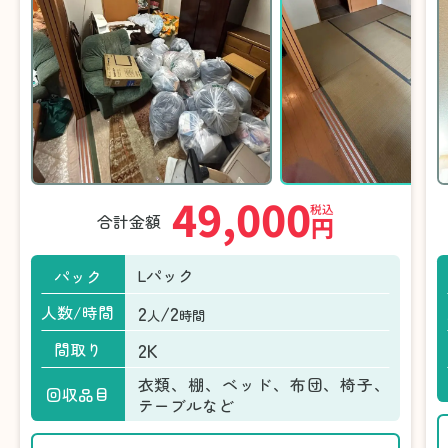
49,000
税込
合計金額
円
Lパック
パック
2
/2
人数/時間
人
時間
2K
間取り
衣類、棚、ベッド、布団、椅子、
回収品目
テーブルなど