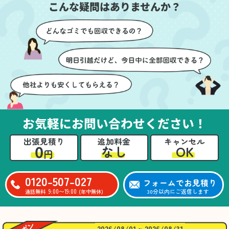
こんな疑問はありませんか？
に細心の注意を払ってい
けたのがありがたかった
ただき、家全体がスムー
です。家族それぞれが必
ズに片付いていくのがと
要なものを確認しながら
ても嬉しかったです。作
進めることができ、安心
業が終わった後には、こ
感を持って作業をお任せ
ちらからお願いしなくて
できました。さらに、作
も部屋を簡単に清掃して
業終了後には部屋全体を
いただけたのも好印象で
清掃していただき、まる
した。
で新しい家のような清潔
さらに、分別の仕方やリ
感に感動しました。
サイクル可能なものにつ
お気軽にお問い合わせください！
いても教えていただき、
今後の片付けにも役立つ
出張見積り
追加料金
キャンセル
知識が増えました。また
0
OK
なし
円
何かあれば、ぜひお願い
したいと思っています。
心のこもったサービスを
0120-507-027
フォームでお見積り
ありがとうございまし
9:00〜19:00
30分以内にご返信します
通話無料
(年中無休)
た。
2026/08/01 ~ 2026/08/31