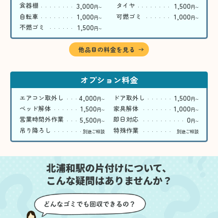
3,000
1,500
食器棚
タイヤ
円
円
〜
〜
1,000
1,000
自転車
可燃ゴミ
円
円
〜
〜
1,500
不燃ゴミ
円
〜
他品目の料金を見る
オプション料金
4,000
1,500
エアコン取外し
ドア取外し
円
円
〜
〜
1,500
1,000
ベッド解体
家具解体
円
円
〜
〜
5,500
0
営業時間外作業
即日対応
円
円
〜
〜
吊り降ろし
特殊作業
別途ご相談
別途ご相談
北浦和駅の片付けについて、
こんな疑問はありませんか？