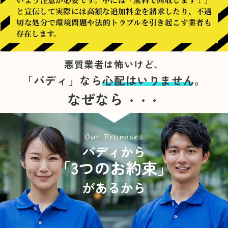
と宣伝して実際には高額な追加料金を請求したり、不適
切な処分で環境問題や法的トラブルを引き起こす業者も
存在します。
悪質業者は怖いけど、
「バディ」なら
心配はいりません。
なぜなら
・・・
Our Promises
バディから
「3つのお約束」
があるから