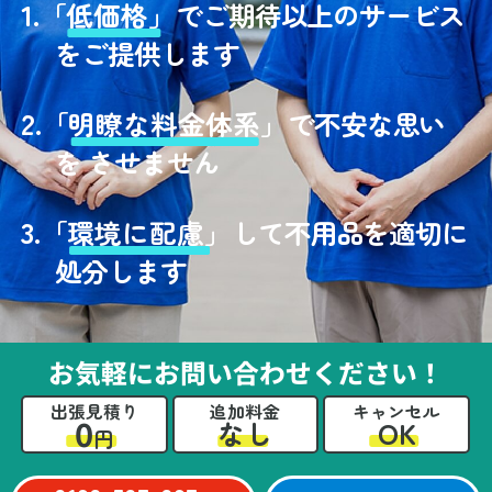
1.
「
低価格」
でご期待以上のサービス
をご提供します
2.
「
明瞭な料金体系」
で不安な思い
を させません
3.
「
環境に配慮」
して不用品を適切に
処分します
お気軽にお問い合わせください！
出張見積り
追加料金
キャンセル
0
OK
なし
円