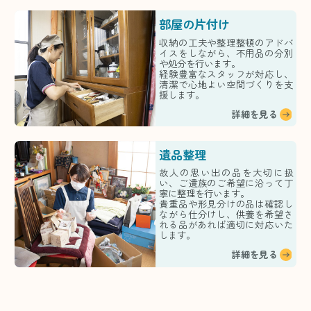
部屋の片付け
収納の工夫や整理整頓のアドバ
イスをしながら、不用品の分別
や処分を行います。
経験豊富なスタッフが対応し、
清潔で心地よい空間づくりを支
援します。
詳細を見る
遺品整理
故人の思い出の品を大切に扱
い、ご遺族のご希望に沿って丁
寧に整理を行います。
貴重品や形見分けの品は確認し
ながら仕分けし、供養を希望さ
れる品があれば適切に対応いた
します。
詳細を見る