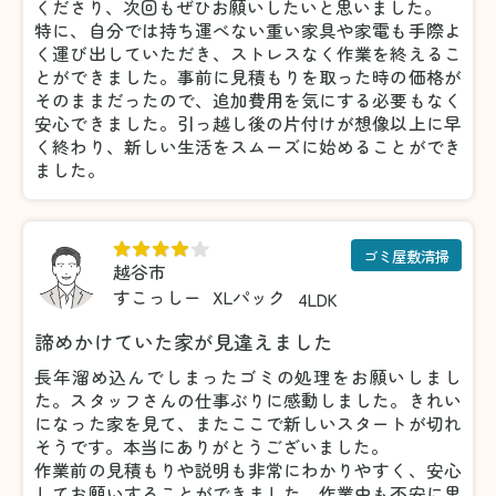
くださり、次回もぜひお願いしたいと思いました。
特に、自分では持ち運べない重い家具や家電も手際よ
く運び出していただき、ストレスなく作業を終えるこ
とができました。事前に見積もりを取った時の価格が
そのままだったので、追加費用を気にする必要もなく
安心できました。引っ越し後の片付けが想像以上に早
く終わり、新しい生活をスムーズに始めることができ
ました。
ゴミ屋敷清掃
越谷市
すこっしー
XLパック
4LDK
諦めかけていた家が見違えました
長年溜め込んでしまったゴミの処理をお願いしまし
た。スタッフさんの仕事ぶりに感動しました。きれい
になった家を見て、またここで新しいスタートが切れ
そうです。本当にありがとうございました。
作業前の見積もりや説明も非常にわかりやすく、安心
してお願いすることができました。作業中も不安に思