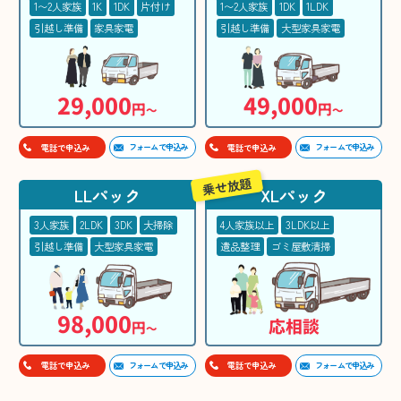
1〜2人家族
1K
1DK
片付け
1〜2人家族
1DK
1LDK
引越し準備
家具家電
引越し準備
大型家具家電
29,000
49,000
円
円
〜
〜
フォームで申込み
フォームで申込み
電話で申込み
電話で申込み
乗せ放題
LLパック
XLパック
3人家族
2LDK
3DK
大掃除
4人家族以上
3LDK以上
引越し準備
大型家具家電
遺品整理
ゴミ屋敷清掃
98,000
応相談
円
〜
フォームで申込み
フォームで申込み
電話で申込み
電話で申込み