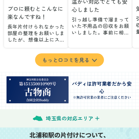
温かい対応でとても安
プロに頼むとこんなに
心しました
楽なんですね！
引っ越し準備で溜まって
いた不用品の回収をお願
長年片付けられなかった
いしました。事前に相談
部屋の整理をお願いしま
した際も丁寧な対応で、
したが、想像以上にスム
安心して当日を迎えるこ
ーズで驚きました。家族
とができました。特に、
が集めた物や古い家具が
古い家具や壊れた家電な
多く、自分たちだけでは
もっと口コミを見る
ど、処分が難しいものが
どうにもならない状態で
多かったのですが、手際
したが、スタッフの皆さ
よく対応していただき驚
んが手際よく片付けてく
バディは許可業者だから安
きました。
れたので、部屋が驚くほ
心
当日は2名のスタッフが来
どスッキリしました。自
てくださり、作業の流れ
分では手が回らなかった
※無許可営業の業者にご注意ください
や注意点をしっかり説明
場所も含め、プロの力を
していただけたので、こ
実感しました。
ちらも安心感を持って作
特に、物が散乱していた
埼玉県の対応エリア
業を見守ることができま
部屋の整理や、細かなア
した。運び出しの際も、
イテムの仕分けを迅速か
北浦和駅の片付けについて、
壁や床を傷つけないよう
つ丁寧に対応していただ