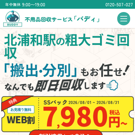
9:00〜19:00
0120-507-027
年中無休
北浦和駅
粗大ゴミ回
の
収
「搬出
分別」
任
・
もお
せ
2026/08/01 ~ 2026/08/31