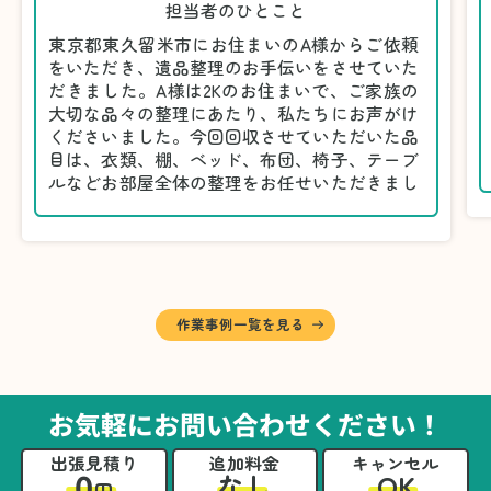
担当者のひとこと
東京都東久留米市にお住まいのA様からご依頼
をいただき、遺品整理のお手伝いをさせていた
だきました。A様は2Kのお住まいで、ご家族の
大切な品々の整理にあたり、私たちにお声がけ
くださいました。今回回収させていただいた品
目は、衣類、棚、ベッド、布団、椅子、テーブ
ルなどお部屋全体の整理をお任せいただきまし
た。
遺品整理は物品の量だけでなく、故人への思い
が込められている分、慎重な対応が求められる
作業です。そのため、A様としっかりとお話し
しながら、不要品と大切に保管される品を丁寧
に仕分けしました。
作業事例一覧を見る
A様から「手際よく進めてくれて助かりまし
た。自分たちだけではここまできちんと整理す
るのは難しかったと思います」との温かいお言
葉をいただきました。遺品整理という心の負担
お気軽にお問い合わせください！
が大きい作業において、少しでもA様の力にな
れたことをスタッフ一同嬉しく思います。
出張見積り
追加料金
キャンセル
0
OK
なし
円