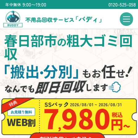
9:00〜19:00
0120-525-058
年中無休
春日部市
粗大ゴミ回
の
収
「搬出
分別」
任
・
もお
せ
2026/08/01 ~ 2026/08/31