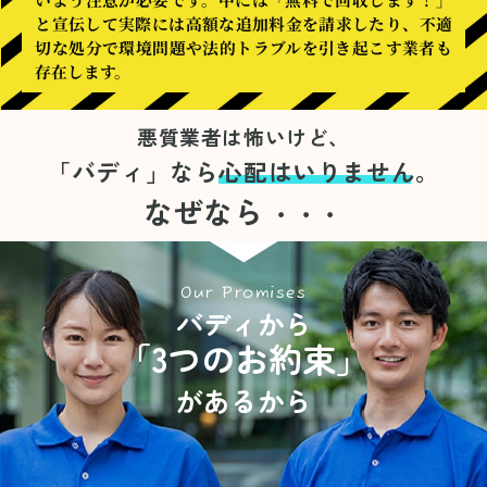
と宣伝して実際には高額な追加料金を請求したり、不適
切な処分で環境問題や法的トラブルを引き起こす業者も
存在します。
悪質業者は怖いけど、
「バディ」なら
心配はいりません。
なぜなら
・・・
Our Promises
バディから
「3つのお約束」
があるから