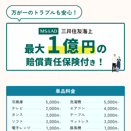
万が一のトラブルも安心！
1
億
円
最大
の
賠償責任保険付
！
き
単品料金
5,000
5,000
冷蔵庫
洗濯機
円
円
〜
〜
2,000
4,000
テレビ
エアコン
円
円
〜
〜
3,000
2,000
タンス
テーブル
円
円
〜
〜
3,000
3,000
ソファ
マットレス
円
円
〜
〜
1,000
1,000
電子レンジ
扇風機
円
円
〜
〜