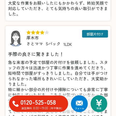
大変な作業をお願いしたにもかかわらず、終始笑顔で
対応していただき、とても気持ちの良い取引ができま
した。
部屋片付け
厚木市
さとママ
Sパック
1LDK
手際の良さに驚きました！
急な来客の予定で部屋の片付けを依頼しました。スタ
ッフの方々は迅速かつ丁寧に作業を進めてくださり、
短時間で部屋がすっきりしました。自分では手がつけ
られなかった場所もきれいにしていただき、大変助か
りました。
特に細かい部分の片付けや掃除についても非常に丁寧
に対応していただき、こちらが気づいていなかった部
0120-525-058
分まできれいにしてくださったのには驚きました。ま
た、不要品の仕分けについても一つひとつ確認を取っ
8:00〜19:00
通話無料
(年中無休)
フォーム
料金
てくださったため、安心してお任せすることができま