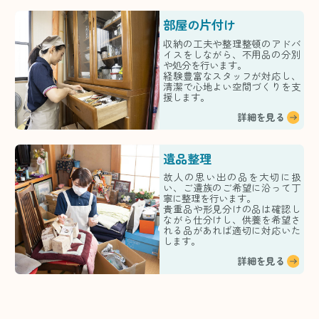
部屋の片付け
収納の工夫や整理整頓のアドバ
イスをしながら、不用品の分別
や処分を行います。
経験豊富なスタッフが対応し、
清潔で心地よい空間づくりを支
援します。
詳細を見る
遺品整理
故人の思い出の品を大切に扱
い、ご遺族のご希望に沿って丁
寧に整理を行います。
貴重品や形見分けの品は確認し
ながら仕分けし、供養を希望さ
れる品があれば適切に対応いた
します。
詳細を見る