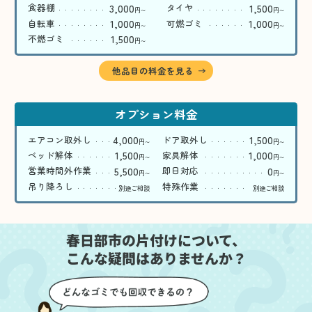
3,000
1,500
食器棚
タイヤ
円
円
〜
〜
1,000
1,000
自転車
可燃ゴミ
円
円
〜
〜
1,500
不燃ゴミ
円
〜
他品目の料金を見る
オプション料金
4,000
1,500
エアコン取外し
ドア取外し
円
円
〜
〜
1,500
1,000
ベッド解体
家具解体
円
円
〜
〜
5,500
0
営業時間外作業
即日対応
円
円
〜
〜
吊り降ろし
特殊作業
別途ご相談
別途ご相談
春日部市の片付けについて、
こんな疑問はありませんか？