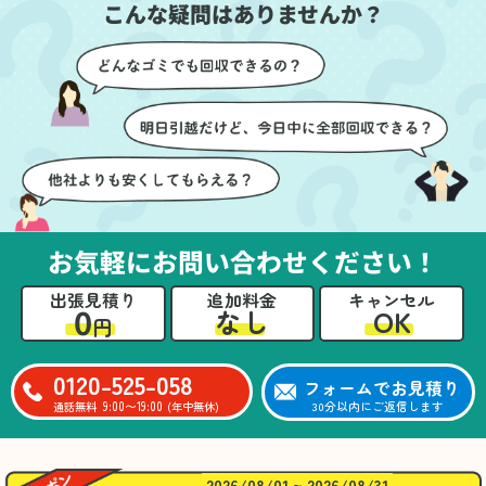
こんな疑問はありませんか？
に細心の注意を払ってい
けたのがありがたかった
ただき、家全体がスムー
です。家族それぞれが必
ズに片付いていくのがと
要なものを確認しながら
ても嬉しかったです。作
進めることができ、安心
業が終わった後には、こ
感を持って作業をお任せ
ちらからお願いしなくて
できました。さらに、作
も部屋を簡単に清掃して
業終了後には部屋全体を
いただけたのも好印象で
清掃していただき、まる
した。
で新しい家のような清潔
さらに、分別の仕方やリ
感に感動しました。
サイクル可能なものにつ
お気軽にお問い合わせください！
いても教えていただき、
今後の片付けにも役立つ
出張見積り
追加料金
キャンセル
知識が増えました。また
0
OK
なし
円
何かあれば、ぜひお願い
したいと思っています。
心のこもったサービスを
0120-525-058
フォームでお見積り
ありがとうございまし
9:00〜19:00
30分以内にご返信します
通話無料
(年中無休)
た。
2026/08/01 ~ 2026/08/31