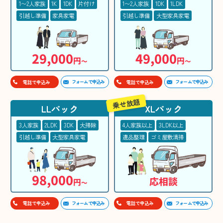
1〜2人家族
1K
1DK
片付け
1〜2人家族
1DK
1LDK
引越し準備
家具家電
引越し準備
大型家具家電
29,000
49,000
円
円
〜
〜
フォームで申込み
フォームで申込み
電話で申込み
電話で申込み
乗せ放題
LLパック
XLパック
3人家族
2LDK
3DK
大掃除
4人家族以上
3LDK以上
引越し準備
大型家具家電
遺品整理
ゴミ屋敷清掃
98,000
応相談
円
〜
フォームで申込み
フォームで申込み
電話で申込み
電話で申込み