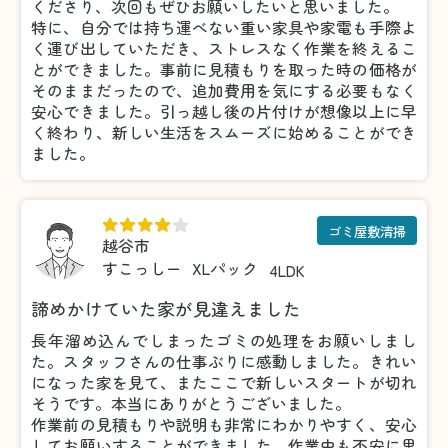
くださり、次回もぜひお願いしたいと思いました。
特に、自分では持ち運べない重い家具や家電も手際よ
く運び出していただき、ストレスなく作業を終えるこ
とができました。事前に見積もりを取った時の価格が
そのままだったので、追加費用を気にする必要もなく
安心できました。引っ越し後の片付けが想像以上に早
く終わり、新しい生活をスムーズに始めることができ
ました。
ゴミ屋敷清掃
越谷市
すこっしー
XLパック
4LDK
諦めかけていた家が見違えました
長年溜め込んでしまったゴミの処理をお願いしまし
た。スタッフさんの仕事ぶりに感動しました。きれい
になった家を見て、またここで新しいスタートが切れ
そうです。本当にありがとうございました。
作業前の見積もりや説明も非常にわかりやすく、安心
してお願いすることができました。作業中も不安に思