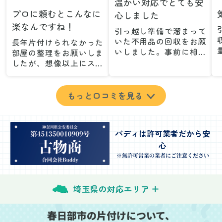
温かい対応でとても安
プロに頼むとこんなに
心しました
楽なんですね！
引っ越し準備で溜まって
いた不用品の回収をお願
長年片付けられなかった
いしました。事前に相談
部屋の整理をお願いしま
した際も丁寧な対応で、
したが、想像以上にスム
安心して当日を迎えるこ
ーズで驚きました。家族
とができました。特に、
が集めた物や古い家具が
古い家具や壊れた家電な
多く、自分たちだけでは
もっと口コミを見る
ど、処分が難しいものが
どうにもならない状態で
多かったのですが、手際
したが、スタッフの皆さ
よく対応していただき驚
んが手際よく片付けてく
バディは許可業者だから安
きました。
れたので、部屋が驚くほ
心
当日は2名のスタッフが来
どスッキリしました。自
てくださり、作業の流れ
分では手が回らなかった
※無許可営業の業者にご注意ください
や注意点をしっかり説明
場所も含め、プロの力を
していただけたので、こ
実感しました。
ちらも安心感を持って作
特に、物が散乱していた
埼玉県の対応エリア
業を見守ることができま
部屋の整理や、細かなア
した。運び出しの際も、
イテムの仕分けを迅速か
春日部市の片付けについて、
壁や床を傷つけないよう
つ丁寧に対応していただ