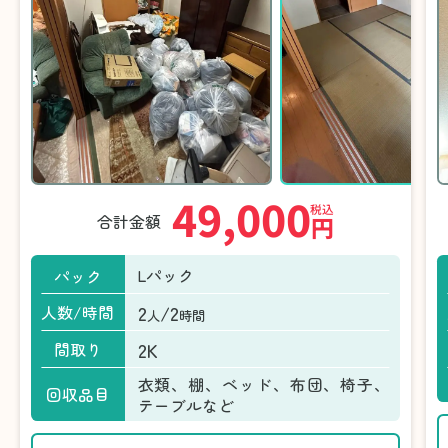
49,000
税込
合計金額
円
Lパック
パック
2
/2
人数/時間
人
時間
2K
間取り
衣類、棚、ベッド、布団、椅子、
回収品目
テーブルなど