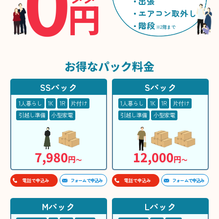
0
円
出張
エアコン取外し
階段
※2階まで
お得な
パック料金
SSパック
Sパック
1人暮らし
1K
1R
片付け
1人暮らし
1K
1R
片付け
引越し準備
小型家電
引越し準備
小型家電
7,980
12,000
円
円
〜
〜
フォームで申込み
フォームで申込み
電話で申込み
電話で申込み
Mパック
Lパック