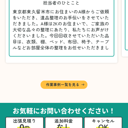
担当者のひとこと
東京都東久留米市にお住まいのA様からご依頼
をいただき、遺品整理のお手伝いをさせていた
だきました。A様は2Kのお住まいで、ご家族の
大切な品々の整理にあたり、私たちにお声がけ
くださいました。今回回収させていただいた品
目は、衣類、棚、ベッド、布団、椅子、テーブ
ルなどお部屋全体の整理をお任せいただきまし
た。
遺品整理は物品の量だけでなく、故人への思い
が込められている分、慎重な対応が求められる
作業です。そのため、A様としっかりとお話し
しながら、不要品と大切に保管される品を丁寧
に仕分けしました。
作業事例一覧を見る
A様から「手際よく進めてくれて助かりまし
た。自分たちだけではここまできちんと整理す
るのは難しかったと思います」との温かいお言
葉をいただきました。遺品整理という心の負担
お気軽にお問い合わせください！
が大きい作業において、少しでもA様の力にな
れたことをスタッフ一同嬉しく思います。
出張見積り
追加料金
キャンセル
0
OK
なし
円