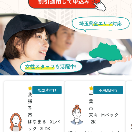
埼玉県
全エリア
対応
女性スタッフ
も活躍中!
部屋片付け
不用品回収
我
千
孫
葉
子
市
市
来々
Mパック
はなまる
XLパ
2K
ック
3LDK