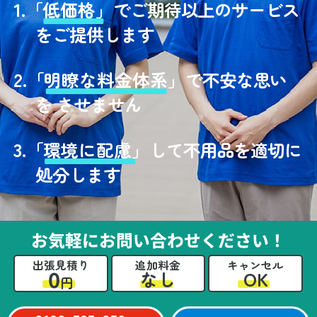
1.
「
低価格」
でご期待以上のサービス
をご提供します
2.
「
明瞭な料金体系」
で不安な思い
を させません
3.
「
環境に配慮」
して不用品を適切に
処分します
お気軽にお問い合わせください！
出張見積り
追加料金
キャンセル
0
OK
なし
円