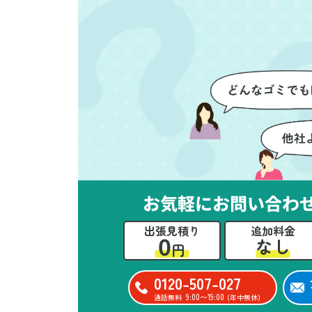
を確認しながら進めることがで
か
き、安心感を持って作業をお任
に
せできました。さらに、作業終
て
了後には部屋全体を清掃してい
だ
ただき、まるで新しい家のよう
さ
な清潔感に感動しました。
ル
い
立
か
思
お気軽にお問い合わ
ー
た
出張見積り
追加料金
0
なし
円
0120-507-027
9:00〜19:00
通話無料
(年中無休)