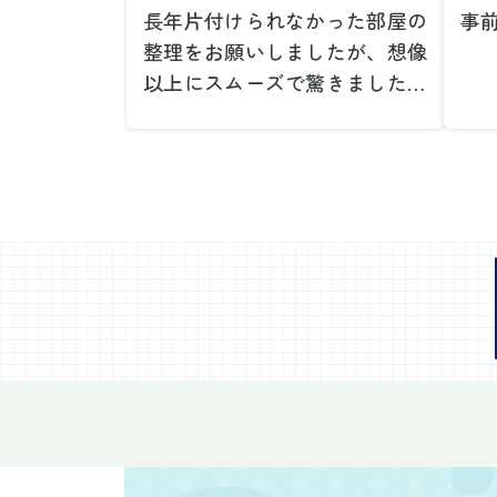
長年片付けられなかった部屋の
事
整理をお願いしましたが、想像
で
以上にスムーズで驚きました。
が
家族が集めた物や古い家具が多
や
く、自分たちだけではどうにも
い
ならない状態でしたが、スタッ
際
フの皆さんが手際よく片付けて
し
くれたので、部屋が驚くほどス
当
ッキリしました。自分では手が
だ
回らなかった場所も含め、プロ
し
の力を実感しました。
で
特に、物が散乱していた部屋の
業
整理や、細かなアイテムの仕分
運
けを迅速かつ丁寧に対応してい
け
ただけたのがありがたかったで
て
す。家族それぞれが必要なもの
に