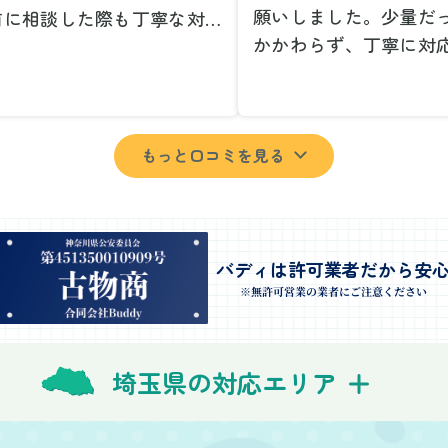
願いしました。少量だ
前に相談した際も丁寧な対応
かかわらず、丁寧に対
、安心して当日を迎えること
ただけてとても良かっ
できました。特に、古い家具
小さな相談にも親身に
壊れた家電など、処分が難し
じてくださり、次回も
ものが多かったのですが、手
もっと口コミを見る
いしたいと思いました
よく対応していただき驚きま
特に、自分では持ち運
た。
い家具や家電も手際よ
日は2名のスタッフが来てく
していただき、ストレ
さり、作業の流れや注意点を
業を終えることができ
バディは許可業者だから安
っかり説明していただけたの
事前に見積もりを取っ
※無許可営業の業者にご注意ください
、こちらも安心感を持って作
格がそのままだったの
を見守ることができました。
費用を気にする必要も
び出しの際も、壁や床を傷つ
埼玉県の対応エリア
できました。引っ越し
ないように細心の注意を払っ
けが想像以上に早く終
いただき、家全体がスムーズ
しい生活をスムーズに
片付いていくのがとても嬉し