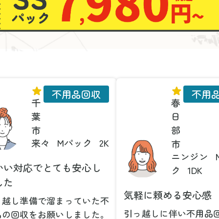
不用品回収
不用
千
春
葉
日
市
部
来々
Mパック
2K
市
ニンジン
かい対応でとても安心し
ク
1DK
した
気軽に頼める安心感
っ越し準備で溜まっていた不
引っ越しに伴い不用品
品の回収をお願いしました。