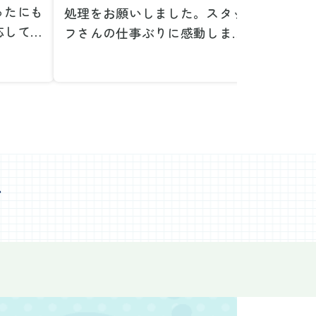
ったにも
処理をお願いしました。スタッ
が、想
応してい
フさんの仕事ぶりに感動しまし
で驚き
たです。
た。きれいになった家を見て、
運び出
なって応
またここで新しいスタートが切
かった
ぜひお願
れそうです。本当にありがとう
た。料
。
ございました。
願いで
べない重
作業前の見積もりや説明も非常
さらに
く運び出
にわかりやすく、安心してお願
を傷つ
スなく作
いすることができました。作業
払いな
ました。
心
中も不安に思うことがあればす
印象的
た時の価
ぐに相談に乗ってくださり、一
周囲へ
で、追加
緒に解決策を考えていただけた
民への
なく安心
ので、とても信頼感を持って進
配って
後の片付
めることができました。家の状
作業を
わり、新
態がここまで変わるとは思わな
ず、終
始めるこ
かったので、お願いして本当に
き、と