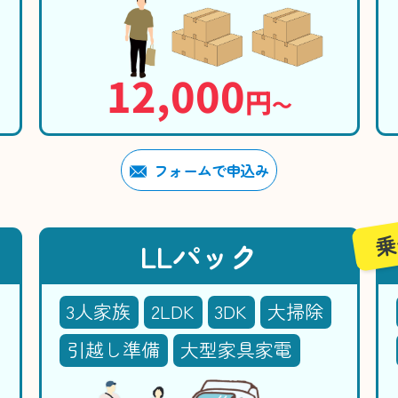
12,000
円
〜
フォームで申込み
乗
LLパック
3人家族
2LDK
3DK
大掃除
引越し準備
大型家具家電