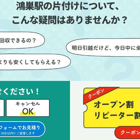
鴻巣駅の片付けについて、
とができました。
ったです。作業が終わった後
は、こちらからお願いしなく
こんな疑問はありませんか？
も部屋を簡単に清掃していた
けたのも好印象でした。
らに、分別の仕方やリサイク
可能なものについても教えて
ただき、今後の片付けにも役
つ知識が増えました。また何
あれば、ぜひお願いしたいと
っています。心のこもったサ
せください！
ビスをありがとうございまし
。
キャンセル
OK
フォームでお見積り
30分以内にご返信します