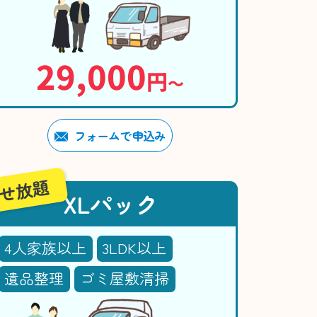
29,000
円
〜
フォームで申込み
せ放題
XLパック
4人家族以上
3LDK以上
遺品整理
ゴミ屋敷清掃