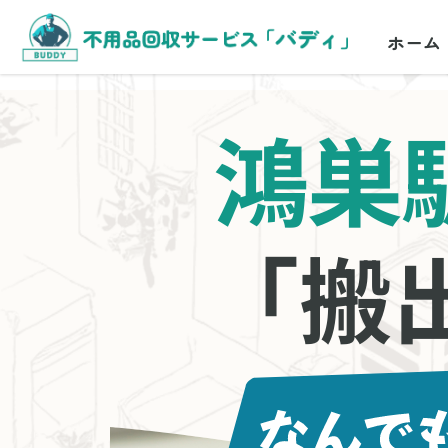
ホーム
鴻巣
「搬