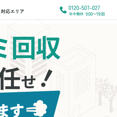
0120-507-027
対応エリア
9:00〜19:00
年中無休
ミ回収
！
任
せ