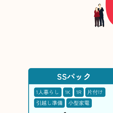
SSパック
1人暮らし
1K
1R
片付け
引越し準備
小型家電