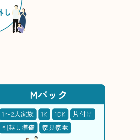
外し
Mパック
1〜2人家族
1K
1DK
片付け
引越し準備
家具家電