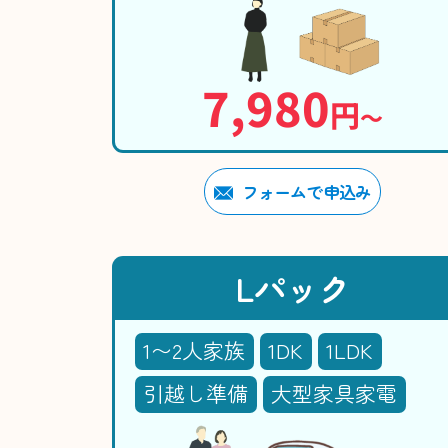
7,980
円
〜
フォームで申込み
Lパック
1〜2人家族
1DK
1LDK
引越し準備
大型家具家電