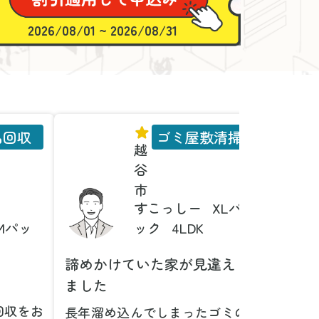
2026/08/01 ~ 2026/08/31
品回収
ゴミ屋敷清掃
越
谷
市
すこっしー
XLパ
Mパッ
ック
4LDK
諦めかけていた家が見違え
家具の
ました
とは！
回収をお
長年溜め込んでしまったゴミの
粗大ゴ