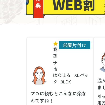
部屋片付け
我
孫
子
市
はなまる
XLパッ
温
ク
3LDK
ま
プロに頼むとこんなに楽な
引
んですね！
用