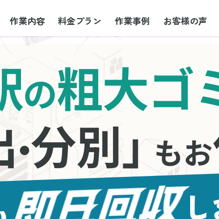
作業内容
料金プラン
作業事例
お客様の声
駅
粗大ゴ
の
出
分別」
・
もお