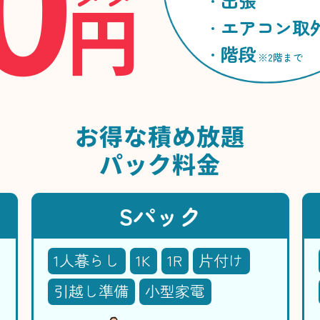
円
出張
エアコン取
階段
※2階まで
お得な
積め放題
パック料金
Sパック
1人暮らし
1K
1R
片付け
引越し準備
小型家電