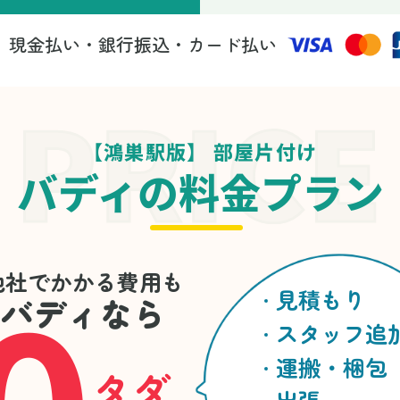
現金払い・銀行振込・カード払い
法
【鴻巣駅版】 部屋片付け
バディの料金プラン
0
他社でかかる費用も
見積もり
バディなら
スタッフ追
運搬・梱包
タダ