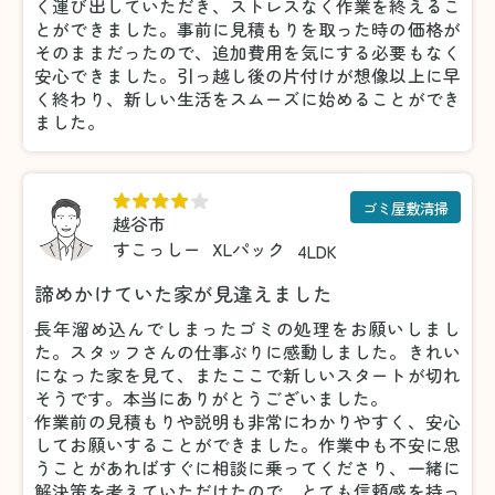
く運び出していただき、ストレスなく作業を終えるこ
とができました。事前に見積もりを取った時の価格が
そのままだったので、追加費用を気にする必要もなく
安心できました。引っ越し後の片付けが想像以上に早
く終わり、新しい生活をスムーズに始めることができ
ました。
ゴミ屋敷清掃
越谷市
すこっしー
XLパック
4LDK
諦めかけていた家が見違えました
長年溜め込んでしまったゴミの処理をお願いしまし
た。スタッフさんの仕事ぶりに感動しました。きれい
になった家を見て、またここで新しいスタートが切れ
そうです。本当にありがとうございました。
作業前の見積もりや説明も非常にわかりやすく、安心
してお願いすることができました。作業中も不安に思
うことがあればすぐに相談に乗ってくださり、一緒に
解決策を考えていただけたので、とても信頼感を持っ