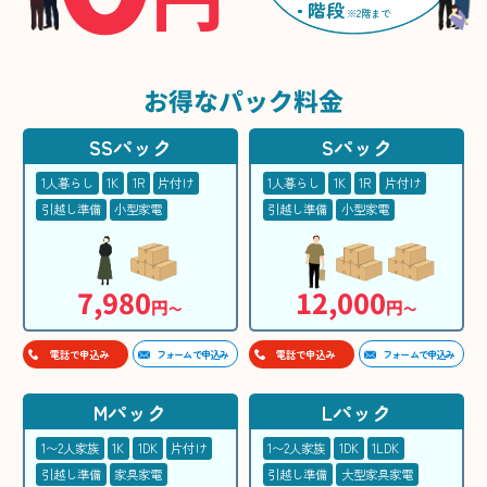
階段
※2階まで
お得な
パック料金
SSパック
Sパック
1人暮らし
1K
1R
片付け
1人暮らし
1K
1R
片付け
引越し準備
小型家電
引越し準備
小型家電
7,980
12,000
円
円
〜
〜
フォームで申込み
フォームで申込み
電話で申込み
電話で申込み
Mパック
Lパック
1〜2人家族
1K
1DK
片付け
1〜2人家族
1DK
1LDK
引越し準備
家具家電
引越し準備
大型家具家電