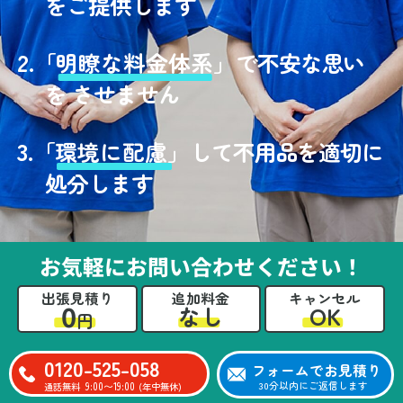
をご提供します
2.
「
明瞭な料金体系」
で不安な思い
を させません
3.
「
環境に配慮」
して不用品を適切に
処分します
お気軽にお問い合わせください！
出張見積り
追加料金
キャンセル
0
OK
なし
円
0120-525-058
フォームでお見積り
9:00〜19:00
30分以内にご返信します
通話無料
(年中無休)