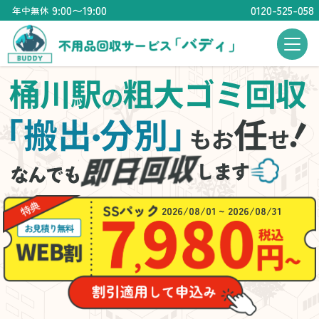
9:00〜19:00
0120-525-058
年中無休
桶川駅
粗大ゴミ回収
の
「搬出
分別」
任
・
もお
せ
2026/08/01 ~ 2026/08/31