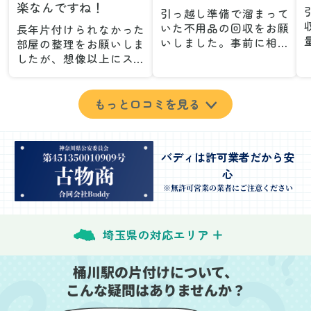
楽なんですね！
引っ越し準備で溜まって
いた不用品の回収をお願
長年片付けられなかった
いしました。事前に相談
部屋の整理をお願いしま
した際も丁寧な対応で、
したが、想像以上にスム
安心して当日を迎えるこ
ーズで驚きました。家族
とができました。特に、
が集めた物や古い家具が
古い家具や壊れた家電な
多く、自分たちだけでは
もっと口コミを見る
ど、処分が難しいものが
どうにもならない状態で
多かったのですが、手際
したが、スタッフの皆さ
よく対応していただき驚
んが手際よく片付けてく
バディは許可業者だから安
きました。
れたので、部屋が驚くほ
心
当日は2名のスタッフが来
どスッキリしました。自
てくださり、作業の流れ
分では手が回らなかった
※無許可営業の業者にご注意ください
や注意点をしっかり説明
場所も含め、プロの力を
していただけたので、こ
実感しました。
ちらも安心感を持って作
特に、物が散乱していた
埼玉県の対応エリア
業を見守ることができま
部屋の整理や、細かなア
した。運び出しの際も、
イテムの仕分けを迅速か
桶川駅の片付けについて、
壁や床を傷つけないよう
つ丁寧に対応していただ
こんな疑問はありませんか？
に細心の注意を払ってい
けたのがありがたかった
ただき、家全体がスムー
です。家族それぞれが必