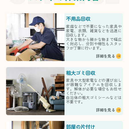
不用品回収
家庭などで不要になった家具や
家電、衣類、雑貨などを迅速に
回収します。
大きな物から細かな物まで幅広
く対応し、分別や梱包もスタッ
フが丁寧に行います。
詳細を見る
粗大ゴミ回収
家具や大型家電などの運び出し
が困難なアイテムを回収しま
す。解体が必要な場合もお任せ
ください。
自治体の粗大ゴミシールなどは
不要です。
詳細を見る
部屋の片付け