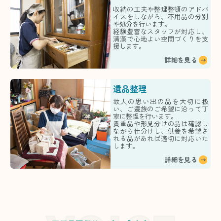
収納の工夫や整理整頓のアドバ
イスをしながら、不用品の分別
や処分を行います。
経験豊富なスタッフが対応し、
清潔で心地よい空間づくりを支
援します。
詳細を見る
遺品整理
故人の思い出の品を大切に扱
い、ご遺族のご希望に沿って丁
寧に整理を行います。
貴重品や形見分けの品は確認し
ながら仕分けし、供養を希望さ
れる品があれば適切に対応いた
します。
詳細を見る