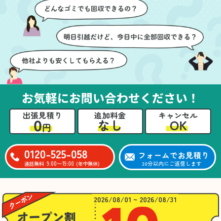
ズに片付いていくのがと
要なものを確認しながら
ても嬉しかったです。作
進めることができ、安心
業が終わった後には、こ
感を持って作業をお任せ
ちらからお願いしなくて
できました。さらに、作
も部屋を簡単に清掃して
業終了後には部屋全体を
いただけたのも好印象で
清掃していただき、まる
した。
で新しい家のような清潔
さらに、分別の仕方やリ
感に感動しました。
サイクル可能なものにつ
お気軽にお問い合わせください！
いても教えていただき、
今後の片付けにも役立つ
出張見積り
追加料金
キャンセル
知識が増えました。また
0
OK
なし
円
何かあれば、ぜひお願い
したいと思っています。
心のこもったサービスを
0120-525-058
フォームでお見積り
ありがとうございまし
9:00〜19:00
30分以内にご返信します
通話無料
(年中無休)
た。
2026/08/01 ~ 2026/08/31