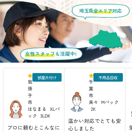
埼玉県
全エリア
対応
女性スタッフ
も活躍中!
部屋片付け
不用品回収
我
千
孫
葉
子
市
市
来々
Mパック
はなまる
XLパ
2K
ック
3LDK
温かい対応でとても安
プロに頼むとこんなに
心しました