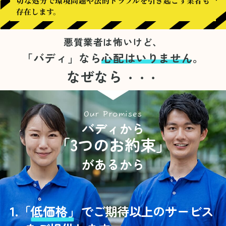
切な処分で環境問題や法的トラブルを引き起こす業者も
存在します。
悪質業者は怖いけど、
「バディ」なら
心配はいりません。
なぜなら
・・・
Our Promises
バディから
「3つのお約束」
があるから
1.
「
低価格」
でご期待以上のサービス