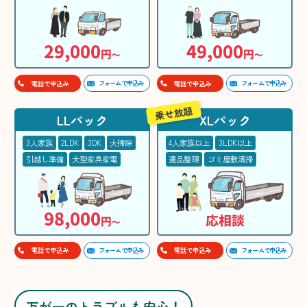
29,000
49,000
円
円
〜
〜
フォームで申込み
フォームで申込み
電話で申込み
電話で申込み
乗せ放題
LLパック
XLパック
3人家族
2LDK
3DK
大掃除
4人家族以上
3LDK以上
引越し準備
大型家具家電
遺品整理
ゴミ屋敷清掃
98,000
応相談
円
〜
フォームで申込み
フォームで申込み
電話で申込み
電話で申込み
万が一のトラブルも安心！