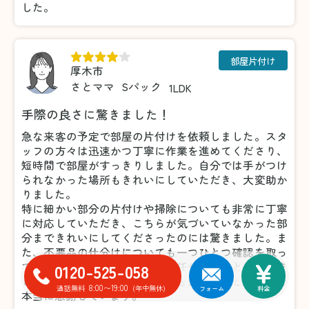
した。
部屋片付け
厚木市
さとママ
Sパック
1LDK
手際の良さに驚きました！
急な来客の予定で部屋の片付けを依頼しました。スタ
ッフの方々は迅速かつ丁寧に作業を進めてくださり、
短時間で部屋がすっきりしました。自分では手がつけ
られなかった場所もきれいにしていただき、大変助か
りました。
特に細かい部分の片付けや掃除についても非常に丁寧
に対応していただき、こちらが気づいていなかった部
分まできれいにしてくださったのには驚きました。ま
た、不要品の仕分けについても一つひとつ確認を取っ
てくださったため、安心してお任せすることができま
0120-525-058
した。おかげで気持ちよく来客を迎えることができ、
8:00〜19:00
通話無料
(年中無休)
フォーム
料金
本当に感謝しています。