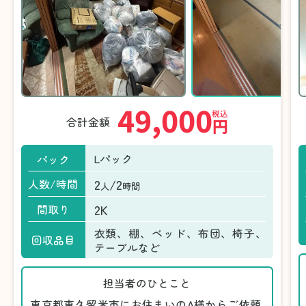
49,000
税込
合計金額
円
Lパック
パック
2
/2
人数/時間
人
時間
2K
間取り
衣類、棚、ベッド、布団、椅子、
回収品目
テーブルなど
担当者のひとこと
東京都東久留米市にお住まいのA様からご依頼