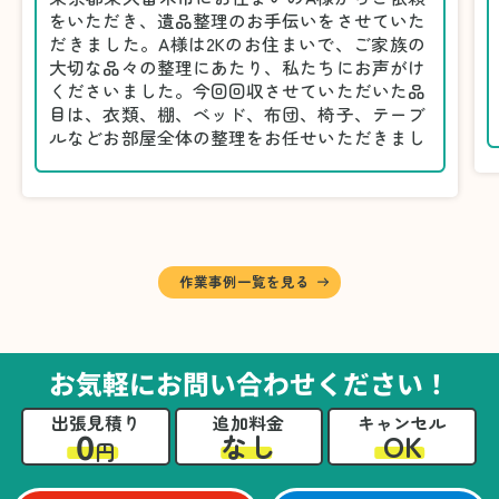
をいただき、遺品整理のお手伝いをさせていた
だきました。A様は2Kのお住まいで、ご家族の
大切な品々の整理にあたり、私たちにお声がけ
くださいました。今回回収させていただいた品
目は、衣類、棚、ベッド、布団、椅子、テーブ
ルなどお部屋全体の整理をお任せいただきまし
た。
遺品整理は物品の量だけでなく、故人への思い
が込められている分、慎重な対応が求められる
作業です。そのため、A様としっかりとお話し
しながら、不要品と大切に保管される品を丁寧
に仕分けしました。
作業事例一覧を見る
A様から「手際よく進めてくれて助かりまし
た。自分たちだけではここまできちんと整理す
るのは難しかったと思います」との温かいお言
葉をいただきました。遺品整理という心の負担
お気軽にお問い合わせください！
が大きい作業において、少しでもA様の力にな
れたことをスタッフ一同嬉しく思います。
出張見積り
追加料金
キャンセル
0
OK
なし
円