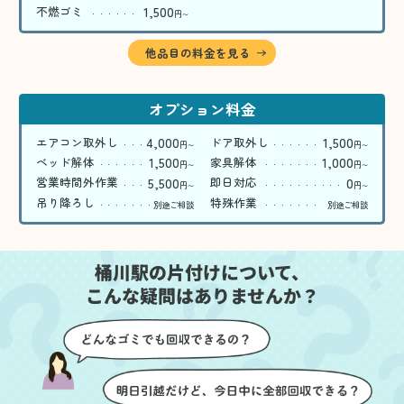
1,500
不燃ゴミ
円
〜
他品目の料金を見る
オプション料金
4,000
1,500
エアコン取外し
ドア取外し
円
円
〜
〜
1,500
1,000
ベッド解体
家具解体
円
円
〜
〜
5,500
0
営業時間外作業
即日対応
円
円
〜
〜
吊り降ろし
特殊作業
別途ご相談
別途ご相談
桶川駅の片付けについて、
こんな疑問はありませんか？