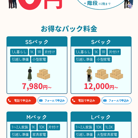
階段
※2階まで
お得な
パック料金
SSパック
Sパック
1人暮らし
1K
1R
片付け
1人暮らし
1K
1R
片付け
引越し準備
小型家電
引越し準備
小型家電
7,980
12,000
円
円
〜
〜
フォームで申込み
フォームで申込み
電話で申込み
電話で申込み
Mパック
Lパック
1〜2人家族
1K
1DK
片付け
1〜2人家族
1DK
1LDK
引越し準備
家具家電
引越し準備
大型家具家電