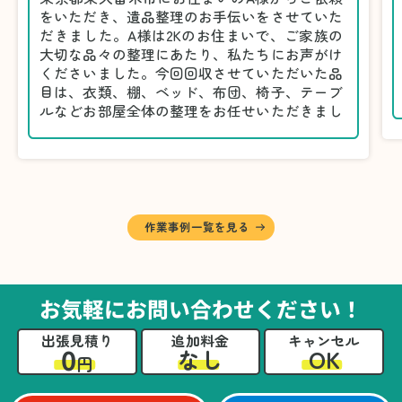
をいただき、遺品整理のお手伝いをさせていた
だきました。A様は2Kのお住まいで、ご家族の
大切な品々の整理にあたり、私たちにお声がけ
くださいました。今回回収させていただいた品
目は、衣類、棚、ベッド、布団、椅子、テーブ
ルなどお部屋全体の整理をお任せいただきまし
た。
遺品整理は物品の量だけでなく、故人への思い
が込められている分、慎重な対応が求められる
作業です。そのため、A様としっかりとお話し
しながら、不要品と大切に保管される品を丁寧
に仕分けしました。
作業事例一覧を見る
A様から「手際よく進めてくれて助かりまし
た。自分たちだけではここまできちんと整理す
るのは難しかったと思います」との温かいお言
葉をいただきました。遺品整理という心の負担
お気軽にお問い合わせください！
が大きい作業において、少しでもA様の力にな
れたことをスタッフ一同嬉しく思います。
出張見積り
追加料金
キャンセル
0
OK
なし
円