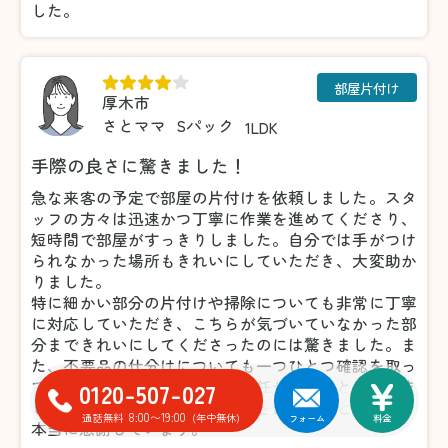
した。
部屋片付け
厚木市
さとママ
Sパック
1LDK
手際の良さに驚きました！
急な来客の予定で部屋の片付けを依頼しました。スタ
ッフの方々は迅速かつ丁寧に作業を進めてくださり、
短時間で部屋がすっきりしました。自分では手がつけ
られなかった場所もきれいにしていただき、大変助か
りました。
特に細かい部分の片付けや掃除についても非常に丁寧
に対応していただき、こちらが気づいていなかった部
分まできれいにしてくださったのには驚きました。ま
た、不要品の仕分けについても一つひとつ確認を取っ
てくださったため、安心してお任せすることができま
0120-507-027
した。おかげで気持ちよく来客を迎えることができ、
8:00〜19:00
通話無料
(年中無休)
フォーム
料金
本当に感謝しています。