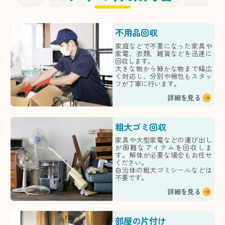
不用品回収
家庭などで不要になった家具や
家電、衣類、雑貨などを迅速に
回収します。
大きな物から細かな物まで幅広
く対応し、分別や梱包もスタッ
フが丁寧に行います。
詳細を見る
粗大ゴミ回収
家具や大型家電などの運び出し
が困難なアイテムを回収しま
す。解体が必要な場合もお任せ
ください。
自治体の粗大ゴミシールなどは
不要です。
詳細を見る
部屋の片付け