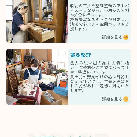
収納の工夫や整理整頓のアドバ
イスをしながら、不用品の分別
や処分を行います。
経験豊富なスタッフが対応し、
清潔で心地よい空間づくりを支
援します。
詳細を見る
遺品整理
故人の思い出の品を大切に扱
い、ご遺族のご希望に沿って丁
寧に整理を行います。
貴重品や形見分けの品は確認し
ながら仕分けし、供養を希望さ
れる品があれば適切に対応いた
します。
詳細を見る