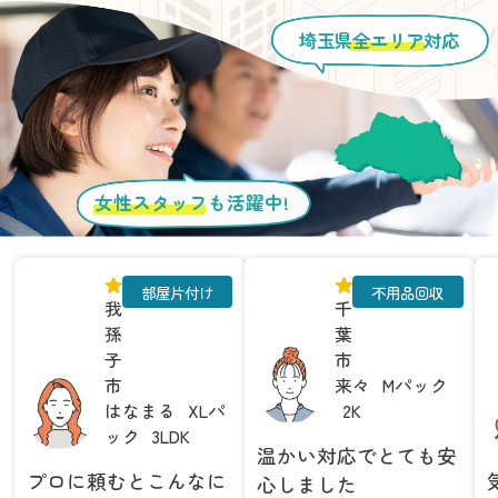
埼玉県
全エリア
対応
女性スタッフ
も活躍中!
部屋片付け
不用品回収
我
千
孫
葉
子
市
市
来々
Mパック
はなまる
XLパ
2K
ック
3LDK
温かい対応でとても安
プロに頼むとこんなに
心しました