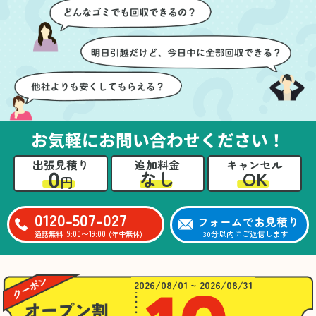
ズに片付いていくのがと
要なものを確認しながら
ても嬉しかったです。作
進めることができ、安心
業が終わった後には、こ
感を持って作業をお任せ
ちらからお願いしなくて
できました。さらに、作
も部屋を簡単に清掃して
業終了後には部屋全体を
いただけたのも好印象で
清掃していただき、まる
した。
で新しい家のような清潔
さらに、分別の仕方やリ
感に感動しました。
サイクル可能なものにつ
お気軽にお問い合わせください！
いても教えていただき、
今後の片付けにも役立つ
出張見積り
追加料金
キャンセル
知識が増えました。また
0
OK
なし
円
何かあれば、ぜひお願い
したいと思っています。
心のこもったサービスを
0120-507-027
フォームでお見積り
ありがとうございまし
9:00〜19:00
30分以内にご返信します
通話無料
(年中無休)
た。
2026/08/01 ~ 2026/08/31