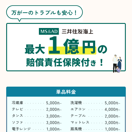
万が一のトラブルも安心！
1
億
円
最大
の
賠償責任保険付
！
き
単品料金
5,000
5,000
冷蔵庫
洗濯機
円
円
〜
〜
2,000
4,000
テレビ
エアコン
円
円
〜
〜
3,000
2,000
タンス
テーブル
円
円
〜
〜
3,000
3,000
ソファ
マットレス
円
円
〜
〜
1,000
1,000
電子レンジ
扇風機
円
円
〜
〜