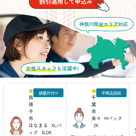
神奈川県
全エリア
対応
女性スタッフ
も活躍中!
部屋片付け
不用品回収
我
千
孫
葉
子
市
市
来々
Mパック
はなまる
XLパ
2K
ック
3LDK