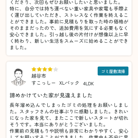
くださり、次回もぜひお願いしたいと思いました。
特に、自分では持ち運べない重い家具や家電も手際よ
く運び出していただき、ストレスなく作業を終えるこ
とができました。事前に見積もりを取った時の価格が
そのままだったので、追加費用を気にする必要もなく
安心できました。引っ越し後の片付けが想像以上に早
く終わり、新しい生活をスムーズに始めることができ
ました。
ゴミ屋敷清掃
越谷市
すこっしー
XLパック
4LDK
諦めかけていた家が見違えました
長年溜め込んでしまったゴミの処理をお願いしまし
た。スタッフさんの仕事ぶりに感動しました。きれい
になった家を見て、またここで新しいスタートが切れ
そうです。本当にありがとうございました。
作業前の見積もりや説明も非常にわかりやすく、安心
してお願いすることができました。作業中も不安に思