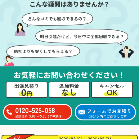
こんな疑問はありませんか？
に細心の注意を払ってい
けたのがありがたかった
ただき、家全体がスムー
です。家族それぞれが必
ズに片付いていくのがと
要なものを確認しながら
ても嬉しかったです。作
進めることができ、安心
業が終わった後には、こ
感を持って作業をお任せ
ちらからお願いしなくて
できました。さらに、作
も部屋を簡単に清掃して
業終了後には部屋全体を
いただけたのも好印象で
清掃していただき、まる
した。
で新しい家のような清潔
さらに、分別の仕方やリ
感に感動しました。
サイクル可能なものにつ
お気軽にお問い合わせください！
いても教えていただき、
今後の片付けにも役立つ
出張見積り
追加料金
キャンセル
知識が増えました。また
0
OK
なし
円
何かあれば、ぜひお願い
したいと思っています。
心のこもったサービスを
0120-525-058
フォームでお見積り
ありがとうございまし
9:00〜19:00
30分以内にご返信します
通話無料
(年中無休)
た。
2026/08/01 ~ 2026/08/31