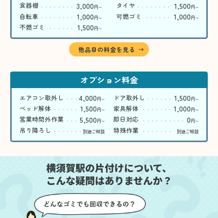
3,000
1,500
食器棚
タイヤ
円
円
〜
〜
1,000
1,000
自転車
可燃ゴミ
円
円
〜
〜
1,500
不燃ゴミ
円
〜
他品目の料金を見る
オプション料金
4,000
1,500
エアコン取外し
ドア取外し
円
円
〜
〜
1,500
1,000
ベッド解体
家具解体
円
円
〜
〜
5,500
0
営業時間外作業
即日対応
円
円
〜
〜
吊り降ろし
特殊作業
別途ご相談
別途ご相談
横須賀駅の片付けについて、
こんな疑問はありませんか？