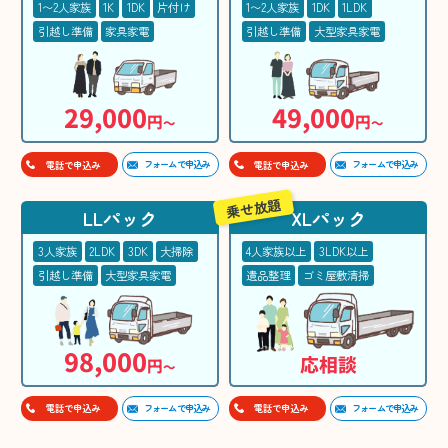
1〜2人家族
1K
1DK
片付け
1〜2人家族
1DK
1LDK
引越し準備
家具家電
引越し準備
大型家具家電
29,000
49,000
円
円
〜
〜
フォームで申込み
フォームで申込み
電話で申込み
電話で申込み
乗せ放題
LLパック
XLパック
3人家族
2LDK
3DK
大掃除
4人家族以上
3LDK以上
引越し準備
大型家具家電
遺品整理
ゴミ屋敷清掃
98,000
応相談
円
〜
フォームで申込み
フォームで申込み
電話で申込み
電話で申込み