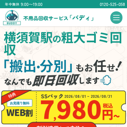
9:00〜19:00
0120-525-058
年中無休
横須賀駅
粗大ゴミ回
の
収
「搬出
分別」
任
・
もお
せ
2026/08/01 ~ 2026/08/31