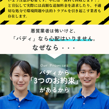
と宣伝して実際には高額な追加料金を請求したり、不適
切な処分で環境問題や法的トラブルを引き起こす業者も
存在します。
悪質業者は怖いけど、
「バディ」なら
心配はいりません。
なぜなら
・・・
Our Promises
バディから
「3つのお約束」
があるから