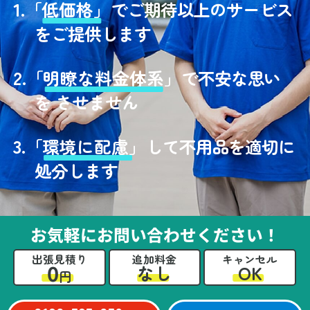
1.
「
低価格」
でご期待以上のサービス
をご提供します
2.
「
明瞭な料金体系」
で不安な思い
を させません
3.
「
環境に配慮」
して不用品を適切に
処分します
お気軽にお問い合わせください！
出張見積り
追加料金
キャンセル
0
OK
なし
円