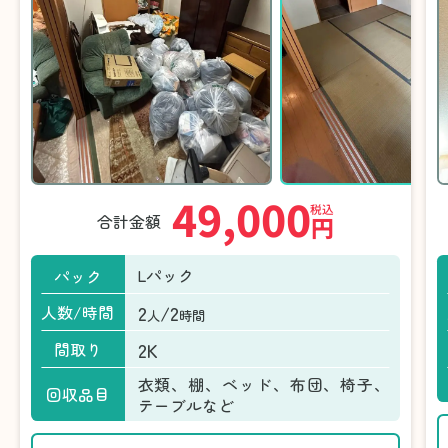
49,000
税込
合計金額
円
Lパック
パック
2
/2
人数/時間
人
時間
2K
間取り
衣類、棚、ベッド、布団、椅子、
回収品目
テーブルなど