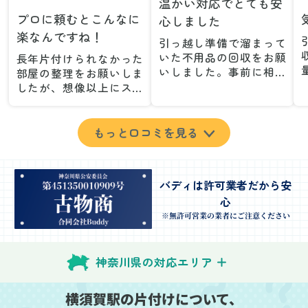
温かい対応でとても安
プロに頼むとこんなに
心しました
楽なんですね！
引っ越し準備で溜まって
いた不用品の回収をお願
長年片付けられなかった
いしました。事前に相談
部屋の整理をお願いしま
した際も丁寧な対応で、
したが、想像以上にスム
安心して当日を迎えるこ
ーズで驚きました。家族
とができました。特に、
が集めた物や古い家具が
古い家具や壊れた家電な
多く、自分たちだけでは
もっと口コミを見る
ど、処分が難しいものが
どうにもならない状態で
多かったのですが、手際
したが、スタッフの皆さ
よく対応していただき驚
んが手際よく片付けてく
バディは許可業者だから安
きました。
れたので、部屋が驚くほ
心
当日は2名のスタッフが来
どスッキリしました。自
てくださり、作業の流れ
分では手が回らなかった
※無許可営業の業者にご注意ください
や注意点をしっかり説明
場所も含め、プロの力を
していただけたので、こ
実感しました。
ちらも安心感を持って作
特に、物が散乱していた
神奈川県の対応エリア
業を見守ることができま
部屋の整理や、細かなア
した。運び出しの際も、
イテムの仕分けを迅速か
横須賀駅の片付けについて、
壁や床を傷つけないよう
つ丁寧に対応していただ