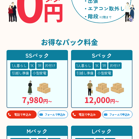
0
円
出張
エアコン取外し
階段
※2階まで
お得な
パック料金
SSパック
Sパック
1人暮らし
1K
1R
片付け
1人暮らし
1K
1R
片付け
引越し準備
小型家電
引越し準備
小型家電
7,980
12,000
円
円
〜
〜
フォームで申込み
フォームで申込み
電話で申込み
電話で申込み
Mパック
Lパック