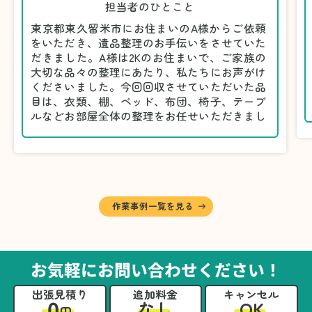
担当者のひとこと
東京都東久留米市にお住まいのA様からご依頼
をいただき、遺品整理のお手伝いをさせていた
だきました。A様は2Kのお住まいで、ご家族の
大切な品々の整理にあたり、私たちにお声がけ
くださいました。今回回収させていただいた品
目は、衣類、棚、ベッド、布団、椅子、テーブ
ルなどお部屋全体の整理をお任せいただきまし
た。
遺品整理は物品の量だけでなく、故人への思い
が込められている分、慎重な対応が求められる
作業です。そのため、A様としっかりとお話し
しながら、不要品と大切に保管される品を丁寧
に仕分けしました。
作業事例一覧を見る
A様から「手際よく進めてくれて助かりまし
た。自分たちだけではここまできちんと整理す
るのは難しかったと思います」との温かいお言
葉をいただきました。遺品整理という心の負担
お気軽にお問い合わせください！
が大きい作業において、少しでもA様の力にな
れたことをスタッフ一同嬉しく思います。
出張見積り
追加料金
キャンセル
0
OK
なし
円