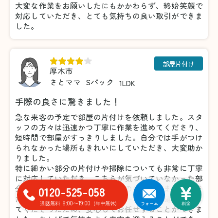
大変な作業をお願いしたにもかかわらず、終始笑顔で
対応していただき、とても気持ちの良い取引ができま
した。
部屋片付け
厚木市
さとママ
Sパック
1LDK
手際の良さに驚きました！
急な来客の予定で部屋の片付けを依頼しました。スタ
ッフの方々は迅速かつ丁寧に作業を進めてくださり、
短時間で部屋がすっきりしました。自分では手がつけ
られなかった場所もきれいにしていただき、大変助か
りました。
特に細かい部分の片付けや掃除についても非常に丁寧
に対応していただき、こちらが気づいていなかった部
0120-525-058
分まできれいにしてくださったのには驚きました。ま
た、不要品の仕分けについても一つひとつ確認を取っ
8:00〜19:00
通話無料
(年中無休)
フォーム
料金
てくださったため、安心してお任せすることができま