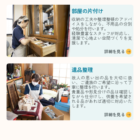
部屋の片付け
収納の工夫や整理整頓のアドバ
イスをしながら、不用品の分別
や処分を行います。
経験豊富なスタッフが対応し、
清潔で心地よい空間づくりを支
援します。
詳細を見る
遺品整理
故人の思い出の品を大切に扱
い、ご遺族のご希望に沿って丁
寧に整理を行います。
貴重品や形見分けの品は確認し
ながら仕分けし、供養を希望さ
れる品があれば適切に対応いた
します。
詳細を見る