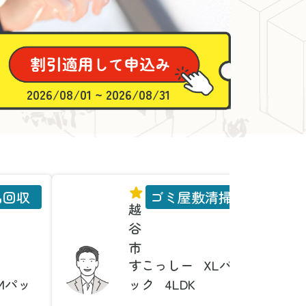
2026/08/01 ~ 2026/08/31
品回収
ゴミ屋敷清掃
越
谷
市
すこっしー
XLパ
Mパッ
ック
4LDK