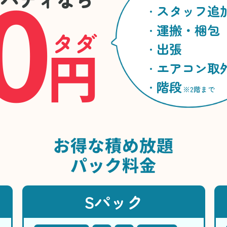
0
スタッフ追
運搬・梱包
タダ
円
出張
エアコン取
階段
※2階まで
お得な
積め放題
パック料金
Sパック