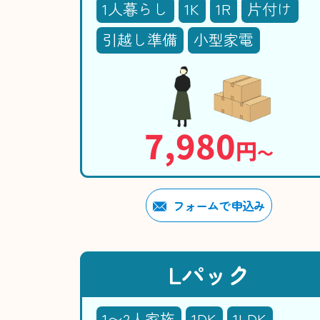
1人暮らし
1K
1R
片付け
引越し準備
小型家電
7,980
円
〜
フォームで申込み
Lパック
1〜2人家族
1DK
1LDK