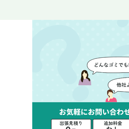
整理や、細かなアイテムの仕分
運
けを迅速かつ丁寧に対応してい
け
ただけたのがありがたかったで
て
す。家族それぞれが必要なもの
に
を確認しながら進めることがで
か
き、安心感を持って作業をお任
に
せできました。さらに、作業終
て
了後には部屋全体を清掃してい
だ
ただき、まるで新しい家のよう
さ
な清潔感に感動しました。
ル
い
立
か
思
お気軽にお問い合わ
ー
た
出張見積り
追加料金