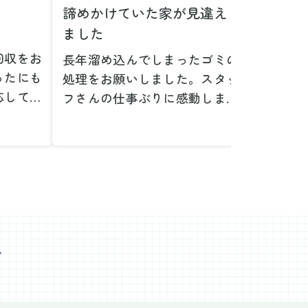
諦めかけていた家が見違え
家具の
ました
とは！
回収をお
長年溜め込んでしまったゴミの
粗大ゴ
ったにも
処理をお願いしました。スタッ
が、想
応してい
フさんの仕事ぶりに感動しまし
で驚き
たです。
た。きれいになった家を見て、
運び出
なって応
またここで新しいスタートが切
かった
ぜひお願
れそうです。本当にありがとう
た。料
。
ございました。
願いで
べない重
作業前の見積もりや説明も非常
さらに
く運び出
にわかりやすく、安心してお願
を傷つ
スなく作
いすることができました。作業
払いな
ました。
心
中も不安に思うことがあればす
印象的
た時の価
ぐに相談に乗ってくださり、一
周囲へ
で、追加
緒に解決策を考えていただけた
民への