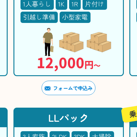
1人暮らし
1K
1R
片付け
引越し準備
小型家電
12,000
円
〜
フォームで申込み
乗
LLパック
3人家族
2LDK
3DK
大掃除