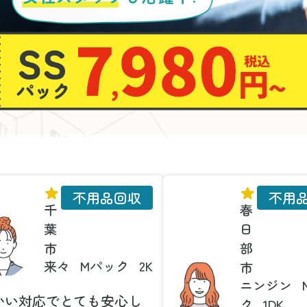
不用品回収
不用
千
春
葉
日
市
部
来々
Mパック
2K
市
ニンジン
かい対応でとても安心し
ク
1DK