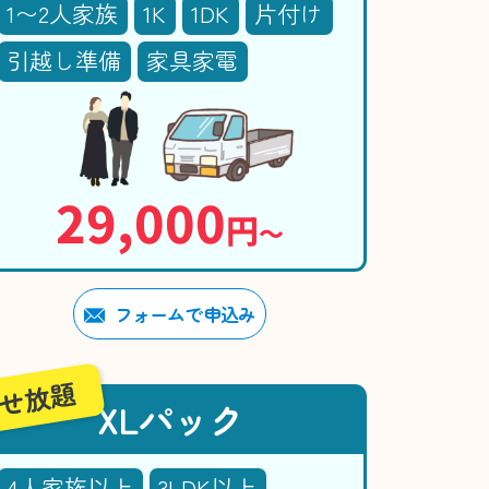
1〜2人家族
1K
1DK
片付け
引越し準備
家具家電
29,000
円
〜
フォームで申込み
せ放題
XLパック
4人家族以上
3LDK以上