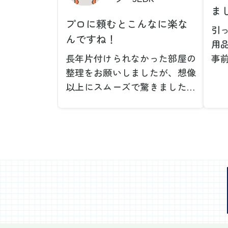
ま
プロに頼むとこんなに楽な
引
んですね！
用
長年片付けられなかった部屋の
事
整理をお願いしましたが、想像
で
以上にスムーズで驚きました。
が
家族が集めた物や古い家具が多
や
く、自分たちだけではどうにも
い
ならない状態でしたが、スタッ
際
フの皆さんが手際よく片付けて
し
くれたので、部屋が驚くほどス
当
ッキリしました。自分では手が
だ
回らなかった場所も含め、プロ
し
の力を実感しました。
で
特に、物が散乱していた部屋の
業