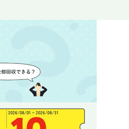
なく安心
ので、とても信頼感を持って進
配って
後の片付
めることができました。家の状
作業を
わり、新
態がここまで変わるとは思わな
ず、終
始めるこ
かったので、お願いして本当に
き、と
良かったと思います。
できま
2026/08/01 ~ 2026/08/31