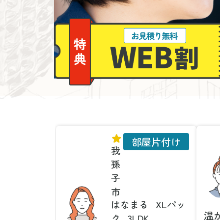
部屋片付け
我
孫
子
市
はなまる
XLパッ
温
ク
3LDK