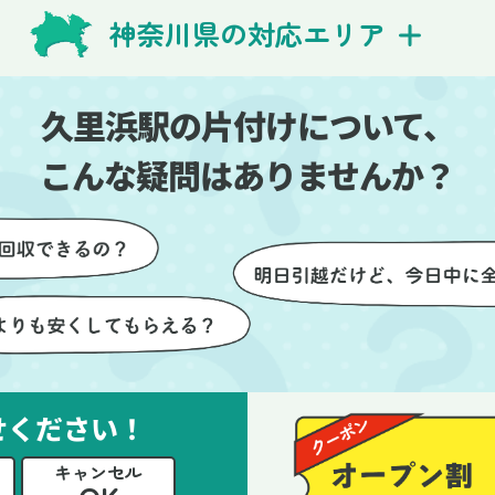
費用を気にする必要も
び出しの際も、壁や床を傷つ
神奈川県の対応エリア
できました。引っ越し
ないように細心の注意を払っ
けが想像以上に早く終
いただき、家全体がスムーズ
しい生活をスムーズに
片付いていくのがとても嬉し
久里浜駅の片付けについて、
とができました。
ったです。作業が終わった後
は、こちらからお願いしなく
こんな疑問はありませんか？
も部屋を簡単に清掃していた
けたのも好印象でした。
らに、分別の仕方やリサイク
可能なものについても教えて
ただき、今後の片付けにも役
つ知識が増えました。また何
あれば、ぜひお願いしたいと
っています。心のこもったサ
せください！
ビスをありがとうございまし
。
キャンセル