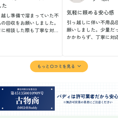
した
気軽に頼める安心感
っ越し準備で溜まっていた不
引っ越しに伴い不用品
品の回収をお願いしました。
願いしました。少量だ
前に相談した際も丁寧な対応
かかわらず、丁寧に対
、安心して当日を迎えること
ただけてとても良かっ
できました。特に、古い家具
小さな相談にも親身に
壊れた家電など、処分が難し
じてくださり、次回も
ものが多かったのですが、手
もっと口コミを見る
いしたいと思いました
よく対応していただき驚きま
特に、自分では持ち運
た。
い家具や家電も手際よ
日は2名のスタッフが来てく
していただき、ストレ
さり、作業の流れや注意点を
業を終えることができ
バディは許可業者だから安
っかり説明していただけたの
事前に見積もりを取っ
※無許可営業の業者にご注意ください
、こちらも安心感を持って作
格がそのままだったの
を見守ることができました。