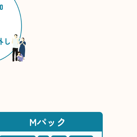
加
外し
Mパック