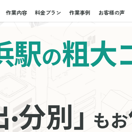
作業内容
料金プラン
作業事例
お客様の声
浜駅
粗大
の
出
分別」
・
もお