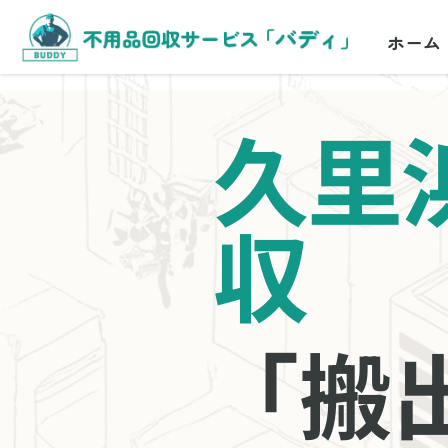
ホーム
久里
収
「搬