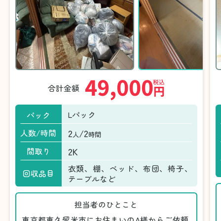
49,000
税込
合計金額
円
Lパック
パック
2
/2
人数/時間
人
時間
2K
間取り
衣類、棚、ベッド、布団、椅子、
回収品目
テーブルなど
担当者のひとこと
東京都東久留米市にお住まいのA様からご依頼