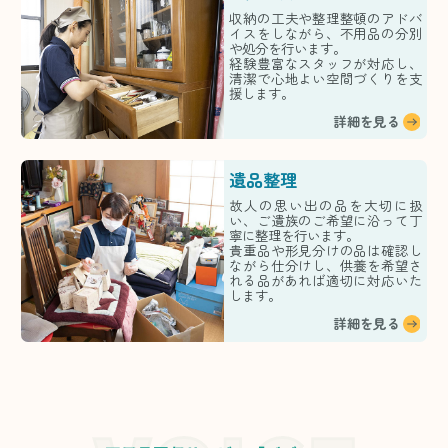
収納の工夫や整理整頓のアドバ
イスをしながら、不用品の分別
や処分を行います。
経験豊富なスタッフが対応し、
清潔で心地よい空間づくりを支
援します。
詳細を見る
遺品整理
故人の思い出の品を大切に扱
い、ご遺族のご希望に沿って丁
寧に整理を行います。
貴重品や形見分けの品は確認し
ながら仕分けし、供養を希望さ
れる品があれば適切に対応いた
します。
詳細を見る