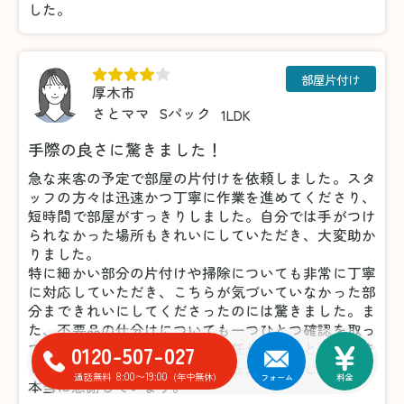
した。
部屋片付け
厚木市
さとママ
Sパック
1LDK
手際の良さに驚きました！
急な来客の予定で部屋の片付けを依頼しました。スタ
ッフの方々は迅速かつ丁寧に作業を進めてくださり、
短時間で部屋がすっきりしました。自分では手がつけ
られなかった場所もきれいにしていただき、大変助か
りました。
特に細かい部分の片付けや掃除についても非常に丁寧
に対応していただき、こちらが気づいていなかった部
分まできれいにしてくださったのには驚きました。ま
た、不要品の仕分けについても一つひとつ確認を取っ
てくださったため、安心してお任せすることができま
0120-507-027
した。おかげで気持ちよく来客を迎えることができ、
8:00〜19:00
通話無料
(年中無休)
フォーム
料金
本当に感謝しています。