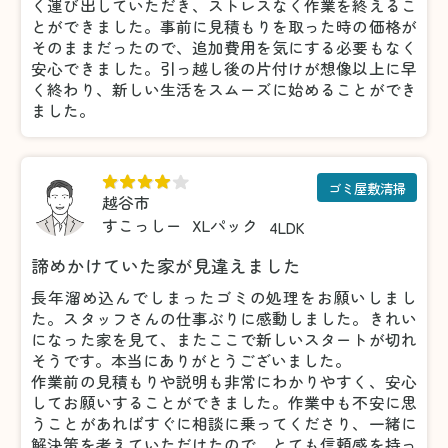
く運び出していただき、ストレスなく作業を終えるこ
とができました。事前に見積もりを取った時の価格が
そのままだったので、追加費用を気にする必要もなく
安心できました。引っ越し後の片付けが想像以上に早
く終わり、新しい生活をスムーズに始めることができ
ました。
ゴミ屋敷清掃
越谷市
すこっしー
XLパック
4LDK
諦めかけていた家が見違えました
長年溜め込んでしまったゴミの処理をお願いしまし
た。スタッフさんの仕事ぶりに感動しました。きれい
になった家を見て、またここで新しいスタートが切れ
そうです。本当にありがとうございました。
作業前の見積もりや説明も非常にわかりやすく、安心
してお願いすることができました。作業中も不安に思
うことがあればすぐに相談に乗ってくださり、一緒に
解決策を考えていただけたので、とても信頼感を持っ