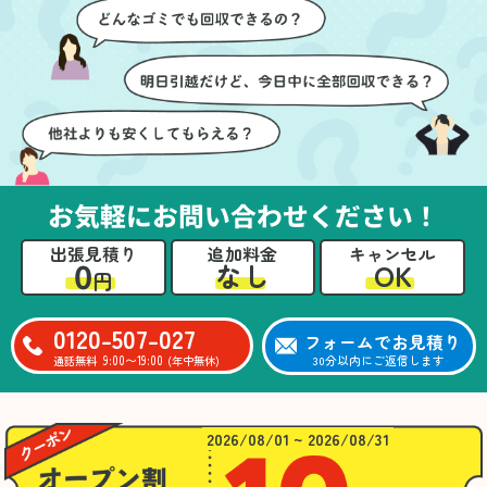
ズに片付いていくのがと
要なものを確認しながら
ても嬉しかったです。作
進めることができ、安心
業が終わった後には、こ
感を持って作業をお任せ
ちらからお願いしなくて
できました。さらに、作
も部屋を簡単に清掃して
業終了後には部屋全体を
いただけたのも好印象で
清掃していただき、まる
した。
で新しい家のような清潔
さらに、分別の仕方やリ
感に感動しました。
サイクル可能なものにつ
お気軽にお問い合わせください！
いても教えていただき、
今後の片付けにも役立つ
出張見積り
追加料金
キャンセル
知識が増えました。また
0
OK
なし
円
何かあれば、ぜひお願い
したいと思っています。
心のこもったサービスを
0120-507-027
フォームでお見積り
ありがとうございまし
9:00〜19:00
30分以内にご返信します
通話無料
(年中無休)
た。
2026/08/01 ~ 2026/08/31