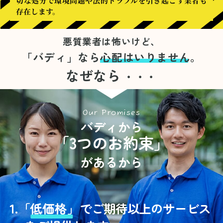
切な処分で環境問題や法的トラブルを引き起こす業者も
存在します。
悪質業者は怖いけど、
「バディ」なら
心配はいりません。
なぜなら
・・・
Our Promises
バディから
「3つのお約束」
があるから
1.
「
低価格」
でご期待以上のサービス