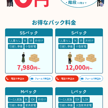
階段
※2階まで
お得な
パック料金
SSパック
Sパック
1人暮らし
1K
1R
片付け
1人暮らし
1K
1R
片付け
引越し準備
小型家電
引越し準備
小型家電
7,980
12,000
円
円
〜
〜
フォームで申込み
フォームで申込み
電話で申込み
電話で申込み
Mパック
Lパック
1〜2人家族
1K
1DK
片付け
1〜2人家族
1DK
1LDK
引越し準備
家具家電
引越し準備
大型家具家電