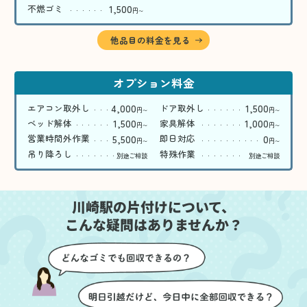
1,500
不燃ゴミ
円
〜
他品目の料金を見る
オプション料金
4,000
1,500
エアコン取外し
ドア取外し
円
円
〜
〜
1,500
1,000
ベッド解体
家具解体
円
円
〜
〜
5,500
0
営業時間外作業
即日対応
円
円
〜
〜
吊り降ろし
特殊作業
別途ご相談
別途ご相談
川崎駅の片付けについて、
こんな疑問はありませんか？