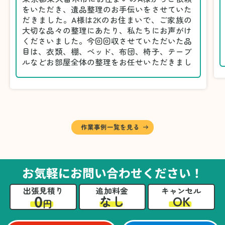
をいただき、遺品整理のお手伝いをさせていた
だきました。A様は2Kのお住まいで、ご家族の
大切な品々の整理にあたり、私たちにお声がけ
くださいました。今回回収させていただいた品
目は、衣類、棚、ベッド、布団、椅子、テーブ
ルなどお部屋全体の整理をお任せいただきまし
た。
遺品整理は物品の量だけでなく、故人への思い
が込められている分、慎重な対応が求められる
作業です。そのため、A様としっかりとお話し
しながら、不要品と大切に保管される品を丁寧
に仕分けしました。
作業事例一覧を見る
A様から「手際よく進めてくれて助かりまし
た。自分たちだけではここまできちんと整理す
るのは難しかったと思います」との温かいお言
葉をいただきました。遺品整理という心の負担
お気軽にお問い合わせください！
が大きい作業において、少しでもA様の力にな
れたことをスタッフ一同嬉しく思います。
出張見積り
追加料金
キャンセル
0
OK
なし
円