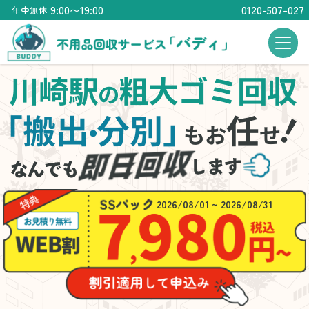
9:00〜19:00
0120-507-027
年中無休
川崎駅
粗大ゴミ回収
の
「搬出
分別」
任
・
もお
せ
2026/08/01 ~ 2026/08/31