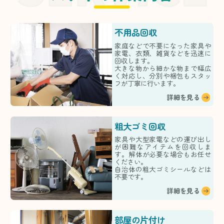
不用品回収
家庭などで不要になった家具や
家電、衣類、雑貨などを迅速に
回収します。
大きな物から細かな物まで幅広
く対応し、分別や梱包もスタッ
フが丁寧に行います。
詳細を見る
粗大ゴミ回収
家具や大型家電などの運び出し
が困難なアイテムを回収しま
す。解体が必要な場合もお任せ
ください。
自治体の粗大ゴミシールなどは
不要です。
詳細を見る
部屋の片付け