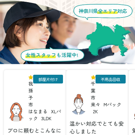
神奈川県
全エリア
対応
女性スタッフ
も活躍中!
部屋片付け
不用品回収
我
千
孫
葉
子
市
市
来々
Mパック
はなまる
XLパ
2K
ック
3LDK
温かい対応でとても安
プロに頼むとこんなに
心しました