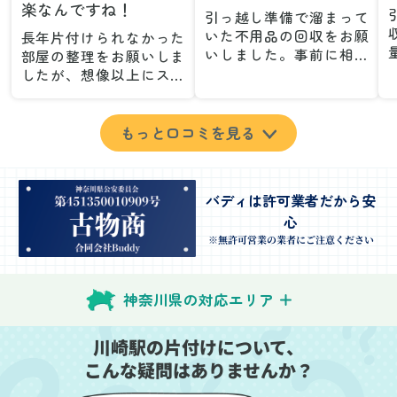
楽なんですね！
引っ越し準備で溜まって
いた不用品の回収をお願
長年片付けられなかった
いしました。事前に相談
部屋の整理をお願いしま
した際も丁寧な対応で、
したが、想像以上にスム
安心して当日を迎えるこ
ーズで驚きました。家族
とができました。特に、
が集めた物や古い家具が
古い家具や壊れた家電な
多く、自分たちだけでは
もっと口コミを見る
ど、処分が難しいものが
どうにもならない状態で
多かったのですが、手際
したが、スタッフの皆さ
よく対応していただき驚
んが手際よく片付けてく
バディは許可業者だから安
きました。
れたので、部屋が驚くほ
心
当日は2名のスタッフが来
どスッキリしました。自
てくださり、作業の流れ
分では手が回らなかった
※無許可営業の業者にご注意ください
や注意点をしっかり説明
場所も含め、プロの力を
していただけたので、こ
実感しました。
ちらも安心感を持って作
特に、物が散乱していた
神奈川県の対応エリア
業を見守ることができま
部屋の整理や、細かなア
した。運び出しの際も、
イテムの仕分けを迅速か
川崎駅の片付けについて、
壁や床を傷つけないよう
つ丁寧に対応していただ
こんな疑問はありませんか？
に細心の注意を払ってい
けたのがありがたかった
ただき、家全体がスムー
です。家族それぞれが必