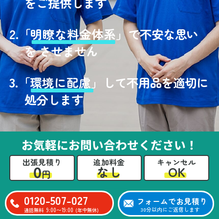
をご提供します
2.
「
明瞭な料金体系」
で不安な思い
を させません
3.
「
環境に配慮」
して不用品を適切に
処分します
お気軽にお問い合わせください！
出張見積り
追加料金
キャンセル
0
OK
なし
円
0120-507-027
フォームでお見積り
9:00〜19:00
30分以内にご返信します
通話無料
(年中無休)