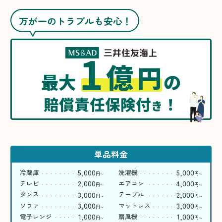
万が一のトラブルも安心！
1
億
円
最大
の
賠償責任保険付
！
き
単品料金
5,000
5,000
冷蔵庫
洗濯機
円
円
〜
〜
2,000
4,000
テレビ
エアコン
円
円
〜
〜
3,000
2,000
タンス
テーブル
円
円
〜
〜
3,000
3,000
ソファ
マットレス
円
円
〜
〜
1,000
1,000
電子レンジ
扇風機
円
円
〜
〜