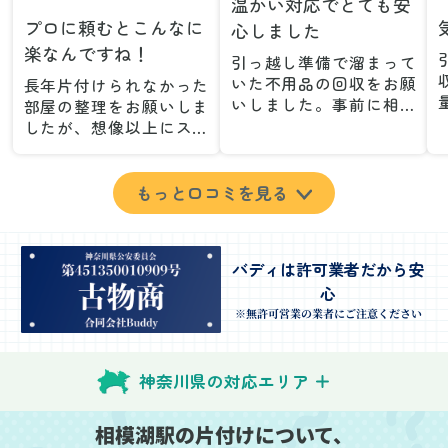
温かい対応でとても安
プロに頼むとこんなに
心しました
楽なんですね！
引っ越し準備で溜まって
いた不用品の回収をお願
長年片付けられなかった
いしました。事前に相談
部屋の整理をお願いしま
した際も丁寧な対応で、
したが、想像以上にスム
安心して当日を迎えるこ
ーズで驚きました。家族
とができました。特に、
が集めた物や古い家具が
古い家具や壊れた家電な
多く、自分たちだけでは
もっと口コミを見る
ど、処分が難しいものが
どうにもならない状態で
多かったのですが、手際
したが、スタッフの皆さ
よく対応していただき驚
んが手際よく片付けてく
バディは許可業者だから安
きました。
れたので、部屋が驚くほ
心
当日は2名のスタッフが来
どスッキリしました。自
てくださり、作業の流れ
分では手が回らなかった
※無許可営業の業者にご注意ください
や注意点をしっかり説明
場所も含め、プロの力を
していただけたので、こ
実感しました。
ちらも安心感を持って作
特に、物が散乱していた
神奈川県の対応エリア
業を見守ることができま
部屋の整理や、細かなア
した。運び出しの際も、
イテムの仕分けを迅速か
相模湖駅の片付けについて、
壁や床を傷つけないよう
つ丁寧に対応していただ