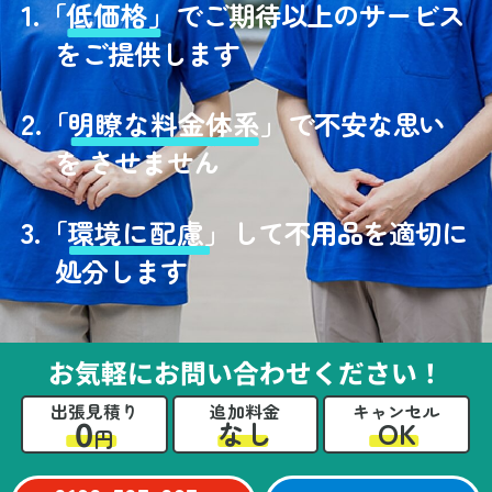
1.
「
低価格」
でご期待以上のサービス
をご提供します
2.
「
明瞭な料金体系」
で不安な思い
を させません
3.
「
環境に配慮」
して不用品を適切に
処分します
お気軽にお問い合わせください！
出張見積り
追加料金
キャンセル
0
OK
なし
円