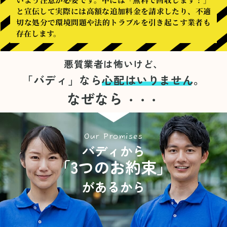
と宣伝して実際には高額な追加料金を請求したり、不適
切な処分で環境問題や法的トラブルを引き起こす業者も
存在します。
悪質業者は怖いけど、
「バディ」なら
心配はいりません。
なぜなら
・・・
Our Promises
バディから
「3つのお約束」
があるから