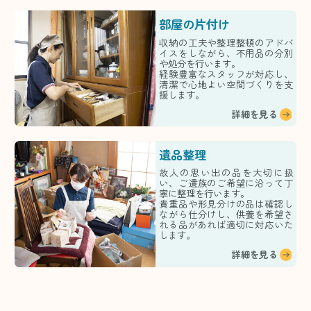
部屋の片付け
収納の工夫や整理整頓のアドバ
イスをしながら、不用品の分別
や処分を行います。
経験豊富なスタッフが対応し、
清潔で心地よい空間づくりを支
援します。
詳細を見る
遺品整理
故人の思い出の品を大切に扱
い、ご遺族のご希望に沿って丁
寧に整理を行います。
貴重品や形見分けの品は確認し
ながら仕分けし、供養を希望さ
れる品があれば適切に対応いた
します。
詳細を見る