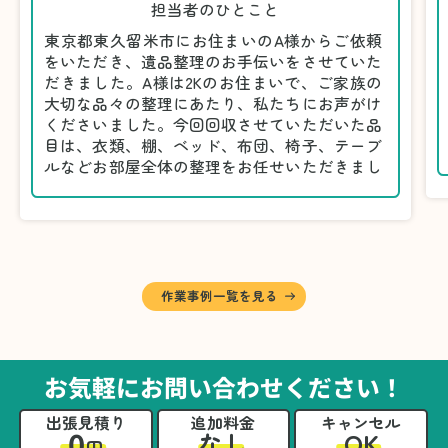
担当者のひとこと
東京都東久留米市にお住まいのA様からご依頼
をいただき、遺品整理のお手伝いをさせていた
だきました。A様は2Kのお住まいで、ご家族の
大切な品々の整理にあたり、私たちにお声がけ
くださいました。今回回収させていただいた品
目は、衣類、棚、ベッド、布団、椅子、テーブ
ルなどお部屋全体の整理をお任せいただきまし
た。
遺品整理は物品の量だけでなく、故人への思い
が込められている分、慎重な対応が求められる
作業です。そのため、A様としっかりとお話し
しながら、不要品と大切に保管される品を丁寧
に仕分けしました。
作業事例一覧を見る
A様から「手際よく進めてくれて助かりまし
た。自分たちだけではここまできちんと整理す
るのは難しかったと思います」との温かいお言
葉をいただきました。遺品整理という心の負担
お気軽にお問い合わせください！
が大きい作業において、少しでもA様の力にな
れたことをスタッフ一同嬉しく思います。
出張見積り
追加料金
キャンセル
0
OK
なし
円