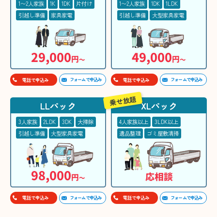
1〜2人家族
1K
1DK
片付け
1〜2人家族
1DK
1LDK
引越し準備
家具家電
引越し準備
大型家具家電
29,000
49,000
円
円
〜
〜
フォームで申込み
フォームで申込み
電話で申込み
電話で申込み
乗せ放題
LLパック
XLパック
3人家族
2LDK
3DK
大掃除
4人家族以上
3LDK以上
引越し準備
大型家具家電
遺品整理
ゴミ屋敷清掃
98,000
応相談
円
〜
フォームで申込み
フォームで申込み
電話で申込み
電話で申込み