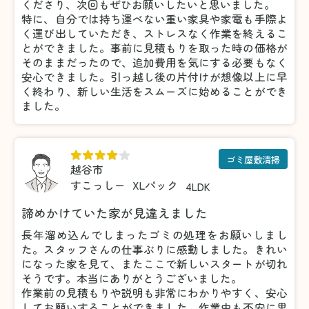
くださり、次回もぜひお願いしたいと思いました。
特に、自分では持ち運べない重い家具や家電も手際よ
く運び出していただき、ストレスなく作業を終えるこ
とができました。事前に見積もりを取った時の価格が
そのままだったので、追加費用を気にする必要もなく
安心できました。引っ越し後の片付けが想像以上に早
く終わり、新しい生活をスムーズに始めることができ
ました。
ゴミ屋敷清掃
越谷市
すこっしー
XLパック
4LDK
諦めかけていた家が見違えました
長年溜め込んでしまったゴミの処理をお願いしまし
た。スタッフさんの仕事ぶりに感動しました。きれい
になった家を見て、またここで新しいスタートが切れ
そうです。本当にありがとうございました。
作業前の見積もりや説明も非常にわかりやすく、安心
してお願いすることができました。作業中も不安に思