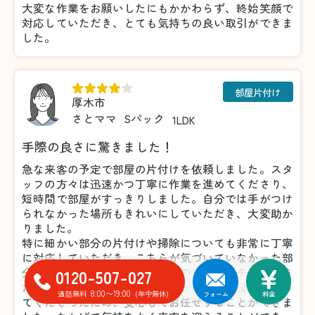
大変な作業をお願いしたにもかかわらず、終始笑顔で
対応していただき、とても気持ちの良い取引ができま
した。
部屋片付け
厚木市
さとママ
Sパック
1LDK
手際の良さに驚きました！
急な来客の予定で部屋の片付けを依頼しました。スタ
ッフの方々は迅速かつ丁寧に作業を進めてくださり、
短時間で部屋がすっきりしました。自分では手がつけ
られなかった場所もきれいにしていただき、大変助か
りました。
特に細かい部分の片付けや掃除についても非常に丁寧
に対応していただき、こちらが気づいていなかった部
0120-507-027
分まできれいにしてくださったのには驚きました。ま
た、不要品の仕分けについても一つひとつ確認を取っ
8:00〜19:00
通話無料
(年中無休)
フォーム
料金
てくださったため、安心してお任せすることができま