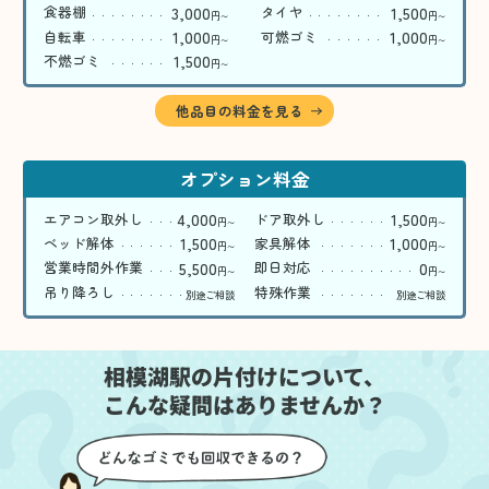
3,000
1,500
食器棚
タイヤ
円
円
〜
〜
1,000
1,000
自転車
可燃ゴミ
円
円
〜
〜
1,500
不燃ゴミ
円
〜
他品目の料金を見る
オプション料金
4,000
1,500
エアコン取外し
ドア取外し
円
円
〜
〜
1,500
1,000
ベッド解体
家具解体
円
円
〜
〜
5,500
0
営業時間外作業
即日対応
円
円
〜
〜
吊り降ろし
特殊作業
別途ご相談
別途ご相談
相模湖駅の片付けについて、
こんな疑問はありませんか？