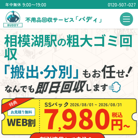
9:00〜19:00
0120-507-027
年中無休
相模湖駅
粗大ゴミ回
の
収
「搬出
分別」
任
・
もお
せ
2026/08/01 ~ 2026/08/31