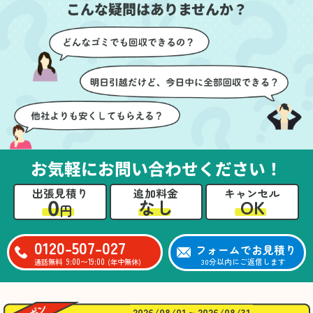
こんな疑問はありませんか？
に細心の注意を払ってい
けたのがありがたかった
ただき、家全体がスムー
です。家族それぞれが必
ズに片付いていくのがと
要なものを確認しながら
ても嬉しかったです。作
進めることができ、安心
業が終わった後には、こ
感を持って作業をお任せ
ちらからお願いしなくて
できました。さらに、作
も部屋を簡単に清掃して
業終了後には部屋全体を
いただけたのも好印象で
清掃していただき、まる
した。
で新しい家のような清潔
さらに、分別の仕方やリ
感に感動しました。
サイクル可能なものにつ
お気軽にお問い合わせください！
いても教えていただき、
今後の片付けにも役立つ
出張見積り
追加料金
キャンセル
知識が増えました。また
0
OK
なし
円
何かあれば、ぜひお願い
したいと思っています。
心のこもったサービスを
0120-507-027
フォームでお見積り
ありがとうございまし
9:00〜19:00
30分以内にご返信します
通話無料
(年中無休)
た。
2026/08/01 ~ 2026/08/31