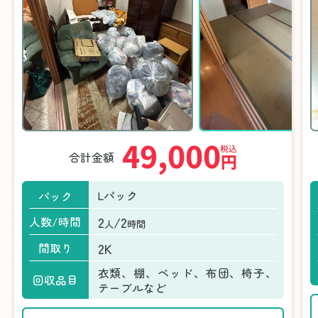
49,000
税込
合計金額
円
Lパック
パック
2
/2
人数/時間
人
時間
2K
間取り
衣類、棚、ベッド、布団、椅子、
回収品目
テーブルなど