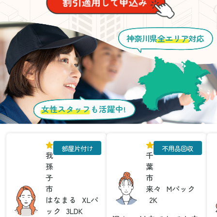
神奈川県
全エリア
対応
女性スタッフ
も活躍中!
部屋片付け
不用品回収
我
千
孫
葉
子
市
市
来々
Mパック
はなまる
XLパ
2K
ック
3LDK