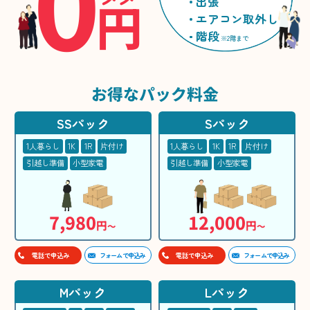
0
円
出張
エアコン取外し
階段
※2階まで
お得な
パック料金
SSパック
Sパック
1人暮らし
1K
1R
片付け
1人暮らし
1K
1R
片付け
引越し準備
小型家電
引越し準備
小型家電
7,980
12,000
円
円
〜
〜
フォームで申込み
フォームで申込み
電話で申込み
電話で申込み
Mパック
Lパック