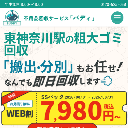
9:00〜19:00
0120-525-058
年中無休
東神奈川駅
粗大ゴミ
の
回収
「搬出
分別」
任
・
もお
せ
2026/08/01 ~ 2026/08/31