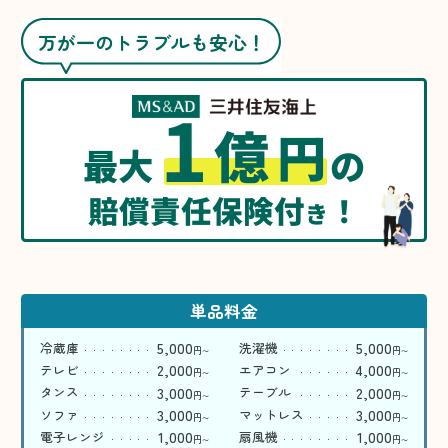
万が一のトラブルも安心！
1
億
円
最大
の
賠償責任保険付
！
き
単品料金
5,000
5,000
冷蔵庫
洗濯機
円
円
〜
〜
2,000
4,000
テレビ
エアコン
円
円
〜
〜
3,000
2,000
タンス
テーブル
円
円
〜
〜
3,000
3,000
ソファ
マットレス
円
円
〜
〜
1,000
1,000
電子レンジ
扇風機
円
円
〜
〜