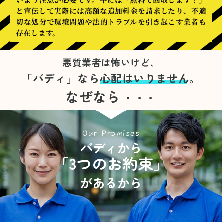
と宣伝して実際には高額な追加料金を請求したり、不適
切な処分で環境問題や法的トラブルを引き起こす業者も
存在します。
悪質業者は怖いけど、
「バディ」なら
心配はいりません。
なぜなら
・・・
Our Promises
バディから
「3つのお約束」
があるから