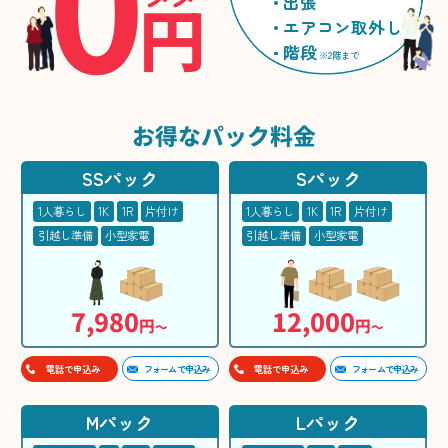
0
円
出張
エアコン取外し
階段
※2階まで
お得な
パック料金
SSパック
Sパック
1人暮らし
1K
1R
片付け
1人暮らし
1K
1R
片付け
引越し準備
小型家電
引越し準備
小型家電
7,980
12,000
円
円
〜
〜
フォームで申込み
フォームで申込み
電話で申込み
電話で申込み
Mパック
Lパック