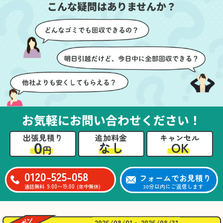
こんな疑問はありませんか？
に細心の注意を払ってい
けたのがありがたかった
ただき、家全体がスムー
です。家族それぞれが必
ズに片付いていくのがと
要なものを確認しながら
ても嬉しかったです。作
進めることができ、安心
業が終わった後には、こ
感を持って作業をお任せ
ちらからお願いしなくて
できました。さらに、作
も部屋を簡単に清掃して
業終了後には部屋全体を
いただけたのも好印象で
清掃していただき、まる
した。
で新しい家のような清潔
さらに、分別の仕方やリ
感に感動しました。
サイクル可能なものにつ
お気軽にお問い合わせください！
いても教えていただき、
今後の片付けにも役立つ
出張見積り
追加料金
キャンセル
知識が増えました。また
0
OK
なし
円
何かあれば、ぜひお願い
したいと思っています。
心のこもったサービスを
0120-525-058
フォームでお見積り
ありがとうございまし
9:00〜19:00
30分以内にご返信します
通話無料
(年中無休)
た。
2026/08/01 ~ 2026/08/31