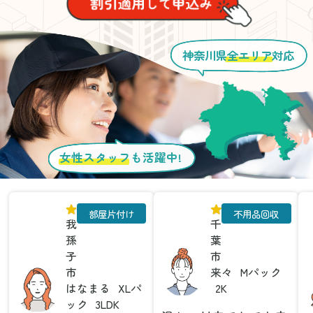
神奈川県
全エリア
対応
女性スタッフ
も活躍中!
部屋片付け
不用品回収
我
千
孫
葉
子
市
市
来々
Mパック
はなまる
XLパ
2K
ック
3LDK