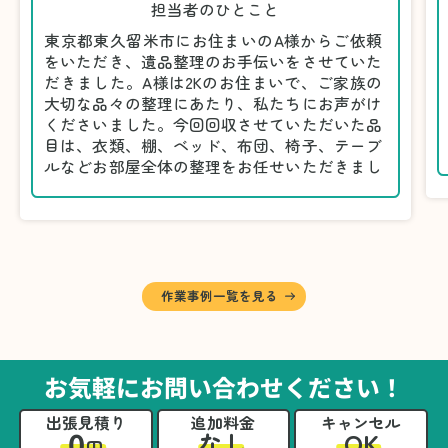
担当者のひとこと
東京都東久留米市にお住まいのA様からご依頼
をいただき、遺品整理のお手伝いをさせていた
だきました。A様は2Kのお住まいで、ご家族の
大切な品々の整理にあたり、私たちにお声がけ
くださいました。今回回収させていただいた品
目は、衣類、棚、ベッド、布団、椅子、テーブ
ルなどお部屋全体の整理をお任せいただきまし
た。
遺品整理は物品の量だけでなく、故人への思い
が込められている分、慎重な対応が求められる
作業です。そのため、A様としっかりとお話し
しながら、不要品と大切に保管される品を丁寧
に仕分けしました。
作業事例一覧を見る
A様から「手際よく進めてくれて助かりまし
た。自分たちだけではここまできちんと整理す
るのは難しかったと思います」との温かいお言
葉をいただきました。遺品整理という心の負担
お気軽にお問い合わせください！
が大きい作業において、少しでもA様の力にな
れたことをスタッフ一同嬉しく思います。
出張見積り
追加料金
キャンセル
0
OK
なし
円