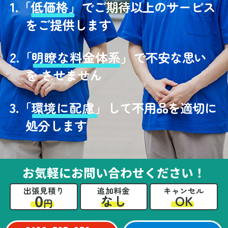
1.
「
低価格」
でご期待以上のサービス
をご提供します
2.
「
明瞭な料金体系」
で不安な思い
を させません
3.
「
環境に配慮」
して不用品を適切に
処分します
お気軽にお問い合わせください！
出張見積り
追加料金
キャンセル
0
OK
なし
円