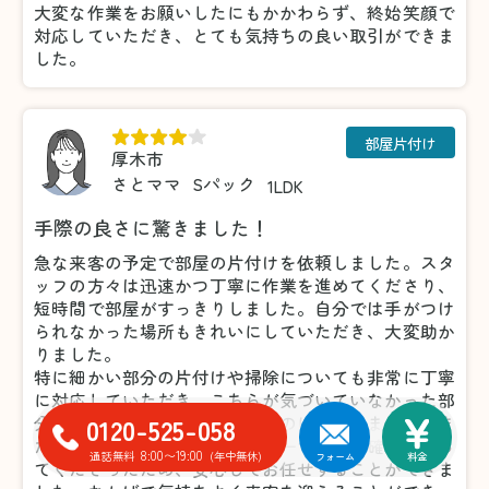
大変な作業をお願いしたにもかかわらず、終始笑顔で
対応していただき、とても気持ちの良い取引ができま
した。
部屋片付け
厚木市
さとママ
Sパック
1LDK
手際の良さに驚きました！
急な来客の予定で部屋の片付けを依頼しました。スタ
ッフの方々は迅速かつ丁寧に作業を進めてくださり、
短時間で部屋がすっきりしました。自分では手がつけ
られなかった場所もきれいにしていただき、大変助か
りました。
特に細かい部分の片付けや掃除についても非常に丁寧
に対応していただき、こちらが気づいていなかった部
0120-525-058
分まできれいにしてくださったのには驚きました。ま
た、不要品の仕分けについても一つひとつ確認を取っ
8:00〜19:00
通話無料
(年中無休)
フォーム
料金
てくださったため、安心してお任せすることができま