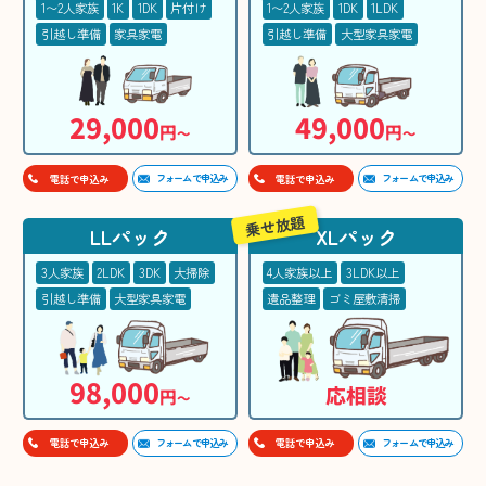
1〜2人家族
1K
1DK
片付け
1〜2人家族
1DK
1LDK
引越し準備
家具家電
引越し準備
大型家具家電
29,000
49,000
円
円
〜
〜
フォームで申込み
フォームで申込み
電話で申込み
電話で申込み
乗せ放題
LLパック
XLパック
3人家族
2LDK
3DK
大掃除
4人家族以上
3LDK以上
引越し準備
大型家具家電
遺品整理
ゴミ屋敷清掃
98,000
応相談
円
〜
フォームで申込み
フォームで申込み
電話で申込み
電話で申込み