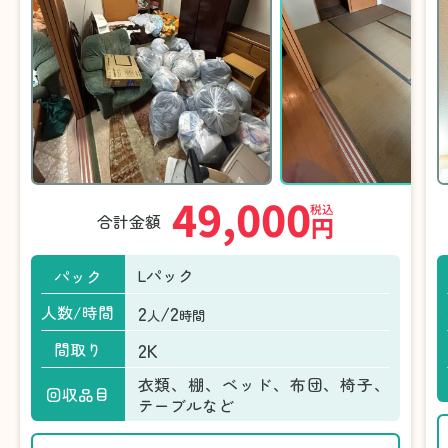
49,000
税込
合計金額
円
Lパック
パック
2
/2
人数/時間
人
時間
2K
間取り
衣類、棚、ベッド、布団、椅子、
回収品目
テーブルなど