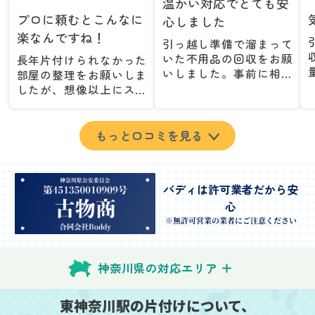
温かい対応でとても安
プロに頼むとこんなに
心しました
楽なんですね！
引っ越し準備で溜まって
いた不用品の回収をお願
長年片付けられなかった
いしました。事前に相談
部屋の整理をお願いしま
した際も丁寧な対応で、
したが、想像以上にスム
安心して当日を迎えるこ
ーズで驚きました。家族
とができました。特に、
が集めた物や古い家具が
古い家具や壊れた家電な
多く、自分たちだけでは
もっと口コミを見る
ど、処分が難しいものが
どうにもならない状態で
多かったのですが、手際
したが、スタッフの皆さ
よく対応していただき驚
んが手際よく片付けてく
バディは許可業者だから安
きました。
れたので、部屋が驚くほ
心
当日は2名のスタッフが来
どスッキリしました。自
てくださり、作業の流れ
分では手が回らなかった
※無許可営業の業者にご注意ください
や注意点をしっかり説明
場所も含め、プロの力を
していただけたので、こ
実感しました。
ちらも安心感を持って作
特に、物が散乱していた
神奈川県の対応エリア
業を見守ることができま
部屋の整理や、細かなア
した。運び出しの際も、
イテムの仕分けを迅速か
東神奈川駅の片付けについて、
壁や床を傷つけないよう
つ丁寧に対応していただ