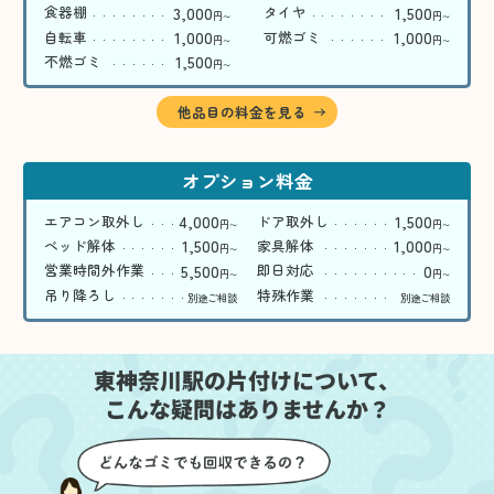
3,000
1,500
食器棚
タイヤ
円
円
〜
〜
1,000
1,000
自転車
可燃ゴミ
円
円
〜
〜
1,500
不燃ゴミ
円
〜
他品目の料金を見る
オプション料金
4,000
1,500
エアコン取外し
ドア取外し
円
円
〜
〜
1,500
1,000
ベッド解体
家具解体
円
円
〜
〜
5,500
0
営業時間外作業
即日対応
円
円
〜
〜
吊り降ろし
特殊作業
別途ご相談
別途ご相談
東神奈川駅の片付けについて、
こんな疑問はありませんか？