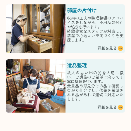
部屋の片付け
収納の工夫や整理整頓のアドバ
イスをしながら、不用品の分別
や処分を行います。
経験豊富なスタッフが対応し、
清潔で心地よい空間づくりを支
援します。
詳細を見る
遺品整理
故人の思い出の品を大切に扱
い、ご遺族のご希望に沿って丁
寧に整理を行います。
貴重品や形見分けの品は確認し
ながら仕分けし、供養を希望さ
れる品があれば適切に対応いた
します。
詳細を見る