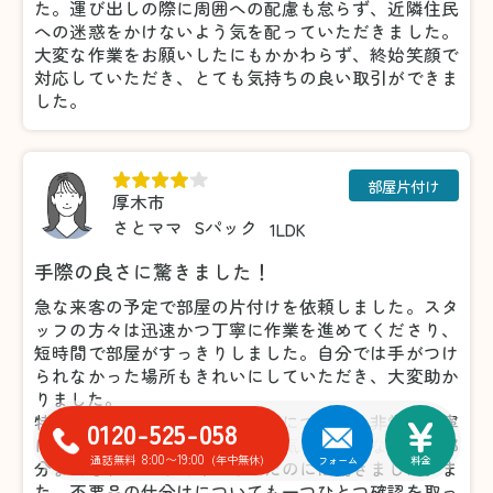
た。運び出しの際に周囲への配慮も怠らず、近隣住民
への迷惑をかけないよう気を配っていただきました。
大変な作業をお願いしたにもかかわらず、終始笑顔で
対応していただき、とても気持ちの良い取引ができま
した。
部屋片付け
厚木市
さとママ
Sパック
1LDK
手際の良さに驚きました！
急な来客の予定で部屋の片付けを依頼しました。スタ
ッフの方々は迅速かつ丁寧に作業を進めてくださり、
短時間で部屋がすっきりしました。自分では手がつけ
られなかった場所もきれいにしていただき、大変助か
りました。
特に細かい部分の片付けや掃除についても非常に丁寧
0120-525-058
に対応していただき、こちらが気づいていなかった部
8:00〜19:00
通話無料
(年中無休)
フォーム
料金
分まできれいにしてくださったのには驚きました。ま
た、不要品の仕分けについても一つひとつ確認を取っ