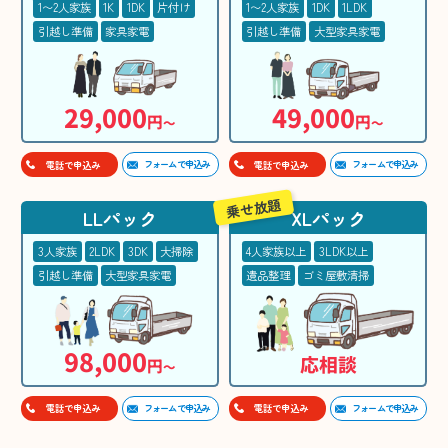
1〜2人家族
1K
1DK
片付け
1〜2人家族
1DK
1LDK
引越し準備
家具家電
引越し準備
大型家具家電
29,000
49,000
円
円
〜
〜
フォームで申込み
フォームで申込み
電話で申込み
電話で申込み
乗せ放題
LLパック
XLパック
3人家族
2LDK
3DK
大掃除
4人家族以上
3LDK以上
引越し準備
大型家具家電
遺品整理
ゴミ屋敷清掃
98,000
応相談
円
〜
フォームで申込み
フォームで申込み
電話で申込み
電話で申込み