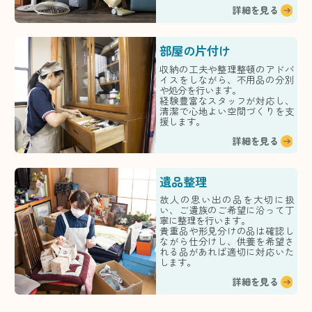
詳細を見る
部屋の片付け
収納の工夫や整理整頓のアドバ
イスをしながら、不用品の分別
や処分を行います。
経験豊富なスタッフが対応し、
清潔で心地よい空間づくりを支
援します。
詳細を見る
遺品整理
故人の思い出の品を大切に扱
い、ご遺族のご希望に沿って丁
寧に整理を行います。
貴重品や形見分けの品は確認し
ながら仕分けし、供養を希望さ
れる品があれば適切に対応いた
します。
詳細を見る