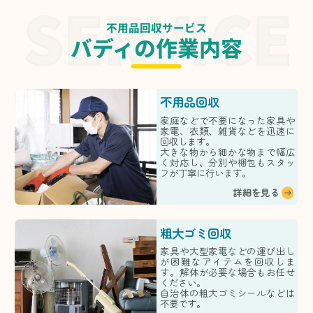
不用品回収サービス
バディの作業内容
不用品回収
家庭などで不要になった家具や
家電、衣類、雑貨などを迅速に
回収します。
大きな物から細かな物まで幅広
く対応し、分別や梱包もスタッ
フが丁寧に行います。
詳細を見る
粗大ゴミ回収
家具や大型家電などの運び出し
が困難なアイテムを回収しま
す。解体が必要な場合もお任せ
ください。
自治体の粗大ゴミシールなどは
不要です。