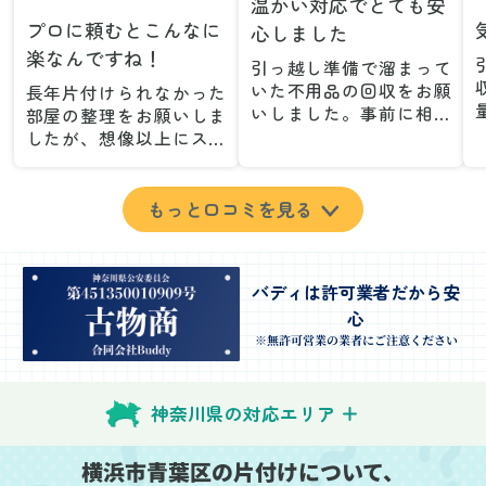
温かい対応でとても安
プロに頼むとこんなに
心しました
楽なんですね！
引っ越し準備で溜まって
いた不用品の回収をお願
長年片付けられなかった
いしました。事前に相談
部屋の整理をお願いしま
した際も丁寧な対応で、
したが、想像以上にスム
安心して当日を迎えるこ
ーズで驚きました。家族
とができました。特に、
が集めた物や古い家具が
古い家具や壊れた家電な
多く、自分たちだけでは
もっと口コミを見る
ど、処分が難しいものが
どうにもならない状態で
多かったのですが、手際
したが、スタッフの皆さ
よく対応していただき驚
んが手際よく片付けてく
バディは許可業者だから安
きました。
れたので、部屋が驚くほ
心
当日は2名のスタッフが来
どスッキリしました。自
てくださり、作業の流れ
分では手が回らなかった
※無許可営業の業者にご注意ください
や注意点をしっかり説明
場所も含め、プロの力を
していただけたので、こ
実感しました。
ちらも安心感を持って作
特に、物が散乱していた
神奈川県の対応エリア
業を見守ることができま
部屋の整理や、細かなア
した。運び出しの際も、
イテムの仕分けを迅速か
横浜市青葉区の片付けについて、
壁や床を傷つけないよう
つ丁寧に対応していただ