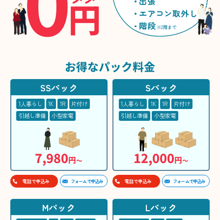
0
円
出張
エアコン取外し
階段
※2階まで
お得な
パック料金
SSパック
Sパック
1人暮らし
1K
1R
片付け
1人暮らし
1K
1R
片付け
引越し準備
小型家電
引越し準備
小型家電
7,980
12,000
円
円
〜
〜
フォームで申込み
フォームで申込み
電話で申込み
電話で申込み
Mパック
Lパック