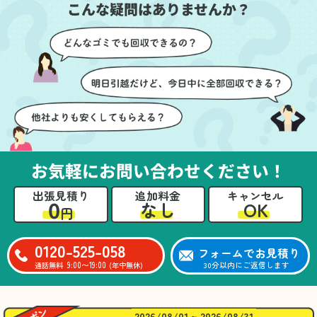
こんな疑問はありませんか？
に細心の注意を払ってい
けたのがありがたかった
ただき、家全体がスムー
です。家族それぞれが必
ズに片付いていくのがと
要なものを確認しながら
ても嬉しかったです。作
進めることができ、安心
業が終わった後には、こ
感を持って作業をお任せ
ちらからお願いしなくて
できました。さらに、作
も部屋を簡単に清掃して
業終了後には部屋全体を
いただけたのも好印象で
清掃していただき、まる
した。
で新しい家のような清潔
さらに、分別の仕方やリ
感に感動しました。
サイクル可能なものにつ
お気軽にお問い合わせください！
いても教えていただき、
今後の片付けにも役立つ
出張見積り
追加料金
キャンセル
知識が増えました。また
0
OK
なし
円
何かあれば、ぜひお願い
したいと思っています。
心のこもったサービスを
0120-525-058
フォームでお見積り
ありがとうございまし
9:00〜19:00
30分以内にご返信します
通話無料
(年中無休)
た。
2026/08/01 ~ 2026/08/31