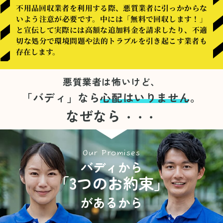
不用品回収業者を利用する際、悪質業者に引っかからな
いよう注意が必要です。中には「無料で回収します！」
と宣伝して実際には高額な追加料金を請求したり、不適
切な処分で環境問題や法的トラブルを引き起こす業者も
存在します。
悪質業者は怖いけど、
「バディ」なら
心配はいりません。
なぜなら
・・・
Our Promises
バディから
「3つのお約束」
があるから