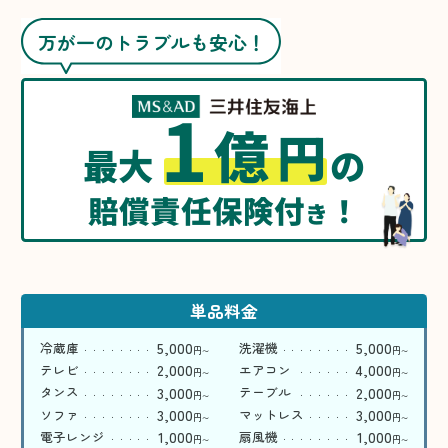
万が一のトラブルも安心！
1
億
円
最大
の
賠償責任保険付
！
き
単品料金
5,000
5,000
冷蔵庫
洗濯機
円
円
〜
〜
2,000
4,000
テレビ
エアコン
円
円
〜
〜
3,000
2,000
タンス
テーブル
円
円
〜
〜
3,000
3,000
ソファ
マットレス
円
円
〜
〜
1,000
1,000
電子レンジ
扇風機
円
円
〜
〜