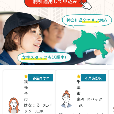
神奈川県
全エリア
対応
女性スタッフ
も活躍中!
部屋片付け
不用品回収
我
千
孫
葉
子
市
市
来々
Mパック
はなまる
XLパ
2K
ック
3LDK