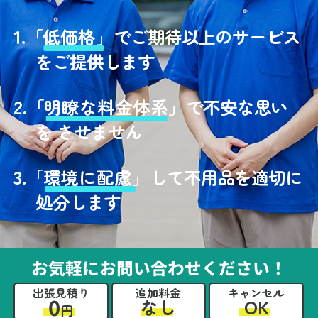
1.
「
低価格」
でご期待以上のサービス
をご提供します
2.
「
明瞭な料金体系」
で不安な思い
を させません
3.
「
環境に配慮」
して不用品を適切に
処分します
お気軽にお問い合わせください！
出張見積り
追加料金
キャンセル
0
OK
なし
円