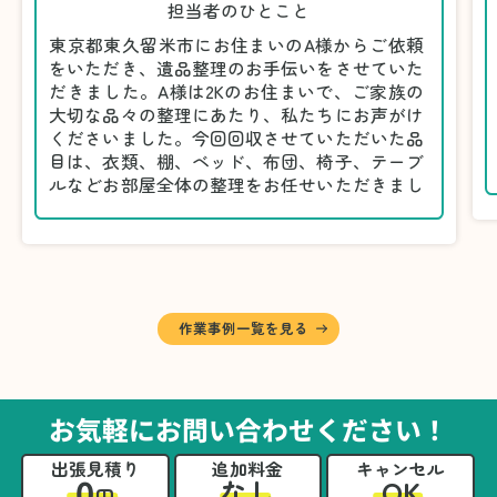
担当者のひとこと
東京都東久留米市にお住まいのA様からご依頼
をいただき、遺品整理のお手伝いをさせていた
だきました。A様は2Kのお住まいで、ご家族の
大切な品々の整理にあたり、私たちにお声がけ
くださいました。今回回収させていただいた品
目は、衣類、棚、ベッド、布団、椅子、テーブ
ルなどお部屋全体の整理をお任せいただきまし
た。
遺品整理は物品の量だけでなく、故人への思い
が込められている分、慎重な対応が求められる
作業です。そのため、A様としっかりとお話し
しながら、不要品と大切に保管される品を丁寧
に仕分けしました。
作業事例一覧を見る
A様から「手際よく進めてくれて助かりまし
た。自分たちだけではここまできちんと整理す
るのは難しかったと思います」との温かいお言
葉をいただきました。遺品整理という心の負担
お気軽にお問い合わせください！
が大きい作業において、少しでもA様の力にな
れたことをスタッフ一同嬉しく思います。
出張見積り
追加料金
キャンセル
0
OK
なし
円