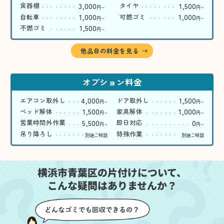
3,000
1,500
食器棚
タイヤ
円
円
〜
〜
1,000
1,000
自転車
可燃ゴミ
円
円
〜
〜
1,500
不燃ゴミ
円
〜
他品目の料金を見る
オプション料金
4,000
1,500
エアコン取外し
ドア取外し
円
円
〜
〜
1,500
1,000
ベッド解体
家具解体
円
円
〜
〜
5,500
0
営業時間外作業
即日対応
円
円
〜
〜
吊り降ろし
特殊作業
別途ご相談
別途ご相談
横浜市青葉区の片付けについて、
こんな疑問はありませんか？