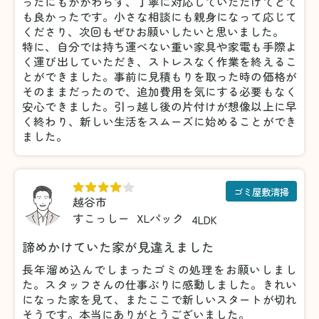
ったにもかかわらず、丁寧に対応していただけてとて
も良かったです。小さな相談にも親身になって応じて
くださり、次回もぜひお願いしたいと思いました。
特に、自分では持ち運べない重い家具や家電も手際よ
く運び出していただき、ストレスなく作業を終えるこ
とができました。事前に見積もりを取った時の価格が
そのままだったので、追加費用を気にする必要もなく
安心できました。引っ越し後の片付けが想像以上に早
く終わり、新しい生活をスムーズに始めることができ
ました。
ゴミ屋敷清掃
越谷市
すこっしー
XLパック
4LDK
諦めかけていた家が見違えました
長年溜め込んでしまったゴミの処理をお願いしまし
た。スタッフさんの仕事ぶりに感動しました。きれい
になった家を見て、またここで新しいスタートが切れ
そうです。本当にありがとうございました。