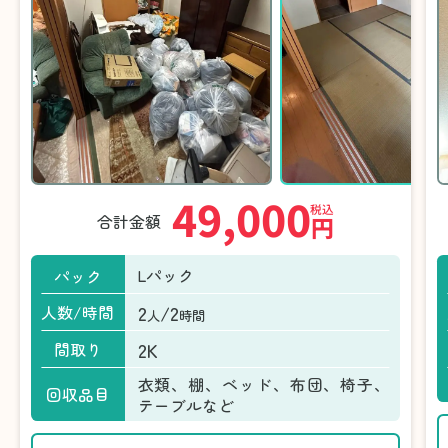
49,000
税込
合計金額
円
Lパック
パック
2
/2
人数/時間
人
時間
2K
間取り
衣類、棚、ベッド、布団、椅子、
回収品目
テーブルなど