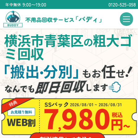
9:00〜19:00
0120-525-058
年中無休
横浜市青葉区
粗大ゴ
の
ミ回収
「搬出
分別」
任
・
もお
せ
2026/08/01 ~ 2026/08/31