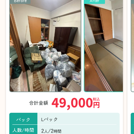
Before
After
49,000
税込
合計金額
円
Lパック
パック
2
/2
人数/時間
人
時間