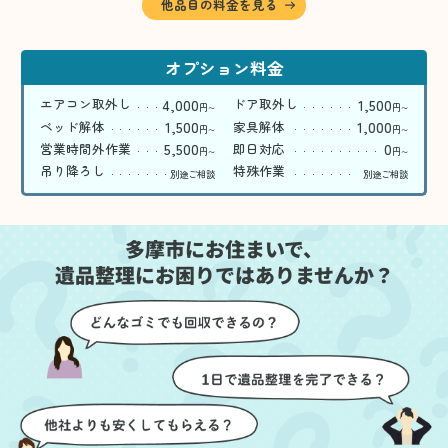
他品目の料金を見る
オプション料金
4,000
1,500
エアコン取外し
ドア取外し
円
円
〜
〜
1,500
1,000
ベッド解体
家具解体
円
円
〜
〜
5,500
0
営業時間外作業
即日対応
円
円
〜
〜
吊り降ろし
特殊作業
別途ご相談
別途ご相談
多摩市にお住まいで、
遺品整理にお困りではありませんか？