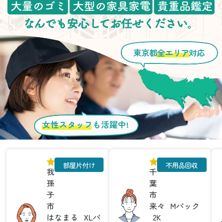
東京都
全エリア
対応
女性スタッフ
も活躍中!
部屋片付け
不用品回収
我
千
孫
葉
子
市
市
来々
Mパック
はなまる
XLパ
2K