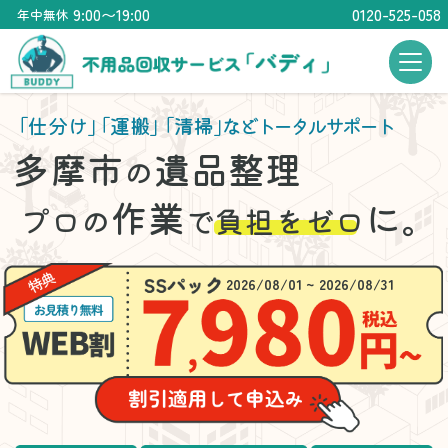
9:00〜19:00
0120-525-058
年中無休
「仕分け」
「運搬」
「清掃」
などトータルサポート
多摩市
遺品整理
の
作業
に。
プロの
で
負担をゼロ
2026/08/01 ~ 2026/08/31