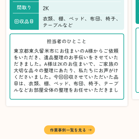
2K
間取り
衣類、棚、ベッド、布団、椅子、
回収品目
テーブルなど
担当者のひとこと
東京都東久留米市にお住まいのA様からご依頼
をいただき、遺品整理のお手伝いをさせていた
だきました。A様は2Kのお住まいで、ご家族の
大切な品々の整理にあたり、私たちにお声がけ
くださいました。今回回収させていただいた品
目は、衣類、棚、ベッド、布団、椅子、テーブ
ルなどお部屋全体の整理をお任せいただきまし
た。
遺品整理は物品の量だけでなく、故人への思い
が込められている分、慎重な対応が求められる
作業です。そのため、A様としっかりとお話し
しながら、不要品と大切に保管される品を丁寧
に仕分けしました。
作業事例一覧を見る
A様から「手際よく進めてくれて助かりまし