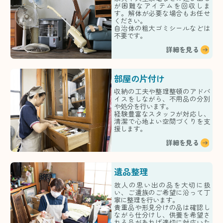
が困難なアイテムを回収しま
す。解体が必要な場合もお任せ
ください。
自治体の粗大ゴミシールなどは
不要です。
詳細を見る
部屋の片付け
収納の工夫や整理整頓のアドバ
イスをしながら、不用品の分別
や処分を行います。
経験豊富なスタッフが対応し、
清潔で心地よい空間づくりを支
援します。
詳細を見る
遺品整理
故人の思い出の品を大切に扱
い、ご遺族のご希望に沿って丁
寧に整理を行います。
貴重品や形見分けの品は確認し
ながら仕分けし、供養を希望さ
れる品があれば適切に対応いた