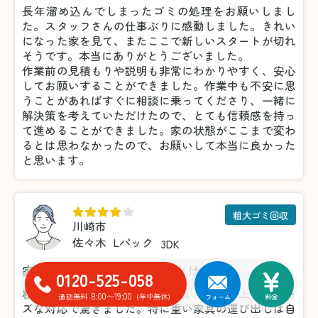
長年溜め込んでしまったゴミの処理をお願いしまし
た。スタッフさんの仕事ぶりに感動しました。きれい
になった家を見て、またここで新しいスタートが切れ
そうです。本当にありがとうございました。
作業前の見積もりや説明も非常にわかりやすく、安心
してお願いすることができました。作業中も不安に思
うことがあればすぐに相談に乗ってくださり、一緒に
解決策を考えていただけたので、とても信頼感を持っ
て進めることができました。家の状態がここまで変わ
るとは思わなかったので、お願いして本当に良かった
と思います。
粗大ゴミ回収
川崎市
佐々木
Lパック
3DK
家具の処分がこんなに楽だとは！
0120-525-058
粗大ゴミの処分で利用しましたが、想像以上にスムー
8:00〜19:00
通話無料
(年中無休)
フォーム
料金
ズな対応で驚きました。特に重い家具の運び出しは自