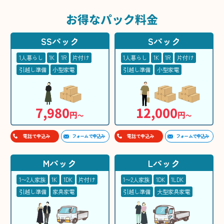
お得な
パック料金
SSパック
Sパック
1人暮らし
1K
1R
片付け
1人暮らし
1K
1R
片付け
引越し準備
小型家電
引越し準備
小型家電
7,980
12,000
円
円
〜
〜
フォームで申込み
フォームで申込み
電話で申込み
電話で申込み
Mパック
Lパック
1〜2人家族
1K
1DK
片付け
1〜2人家族
1DK
1LDK
引越し準備
家具家電
引越し準備
大型家具家電