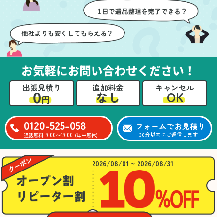
壁や床を傷つけないよう
つ丁寧に対応していただ
に細心の注意を払ってい
けたのがありがたかった
ただき、家全体がスムー
です。家族それぞれが必
ズに片付いていくのがと
要なものを確認しながら
ても嬉しかったです。作
進めることができ、安心
業が終わった後には、こ
感を持って作業をお任せ
お気軽にお問い合わせください！
ちらからお願いしなくて
できました。さらに、作
も部屋を簡単に清掃して
業終了後には部屋全体を
出張見積り
追加料金
キャンセル
いただけたのも好印象で
清掃していただき、まる
0
OK
なし
円
した。
で新しい家のような清潔
さらに、分別の仕方やリ
感に感動しました。
サイクル可能なものにつ
0120-525-058
フォームでお見積り
いても教えていただき、
9:00〜19:00
30分以内にご返信します
通話無料
(年中無休)
今後の片付けにも役立つ
知識が増えました。また
何かあれば、ぜひお願い
2026/08/01 ~ 2026/08/31
したいと思っています。
心のこもったサービスを
ありがとうございまし
た。