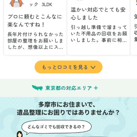
ック
3LDK
温かい対応でとても安
プロに頼むとこんなに
心しました
楽なんですね！
引っ越し準備で溜まって
いた不用品の回収をお願
長年片付けられなかった
いしました。事前に相談
部屋の整理をお願いしま
した際も丁寧な対応で、
したが、想像以上にスム
安心して当日を迎えるこ
ーズで驚きました。家族
とができました。特に、
が集めた物や古い家具が
古い家具や壊れた家電な
多く、自分たちだけでは
もっと口コミを見る
ど、処分が難しいものが
どうにもならない状態で
多かったのですが、手際
したが、スタッフの皆さ
よく対応していただき驚
んが手際よく片付けてく
東京都の対応エリア
きました。
れたので、部屋が驚くほ
当日は2名のスタッフが来
どスッキリしました。自
多摩市にお住まいで、
てくださり、作業の流れ
分では手が回らなかった
や注意点をしっかり説明
遺品整理にお困りではありませんか？
場所も含め、プロの力を
していただけたので、こ
実感しました。
ちらも安心感を持って作
特に、物が散乱していた
業を見守ることができま
部屋の整理や、細かなア
した。運び出しの際も、
イテムの仕分けを迅速か