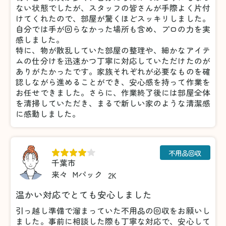
ない状態でしたが、スタッフの皆さんが手際よく片付
けてくれたので、部屋が驚くほどスッキリしました。
自分では手が回らなかった場所も含め、プロの力を実
感しました。
特に、物が散乱していた部屋の整理や、細かなアイテ
ムの仕分けを迅速かつ丁寧に対応していただけたのが
ありがたかったです。家族それぞれが必要なものを確
認しながら進めることができ、安心感を持って作業を
お任せできました。さらに、作業終了後には部屋全体
を清掃していただき、まるで新しい家のような清潔感
に感動しました。
不用品回収
千葉市
来々
Mパック
2K
温かい対応でとても安心しました
引っ越し準備で溜まっていた不用品の回収をお願いし
ました。事前に相談した際も丁寧な対応で、安心して