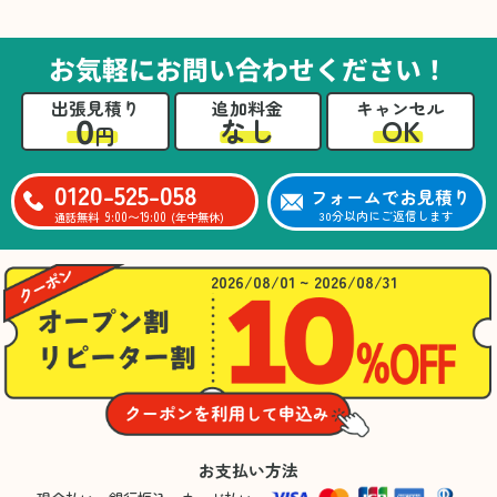
た。自分たちだけではここまできちんと整理す
るのは難しかったと思います」との温かいお言
葉をいただきました。遺品整理という心の負担
お気軽にお問い合わせください！
が大きい作業において、少しでもA様の力にな
れたことをスタッフ一同嬉しく思います。
出張見積り
追加料金
キャンセル
0
OK
なし
円
0120-525-058
フォームでお見積り
9:00〜19:00
30分以内にご返信します
通話無料
(年中無休)
2026/08/01 ~ 2026/08/31
お支払い方法