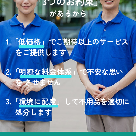
「3つのお約束」
があるから
1.
「
低価格」
でご期待以上のサービス
をご提供します
2.
「
明瞭な料金体系」
で不安な思い
を させません
3.
「
環境に配慮」
して不用品を適切に
処分します