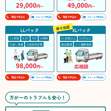
29,000
49,000
円
円
〜
〜
フォームで申込み
フォームで申込み
電話で申込み
電話で申込み
乗せ放題
LLパック
XLパック
3人家族
2LDK
3DK
大掃除
4人家族以上
3LDK以上
引越し準備
大型家具家電
遺品整理
ゴミ屋敷清掃
98,000
応相談
円
〜
フォームで申込み
フォームで申込み
電話で申込み
電話で申込み
万が一のトラブルも安心！