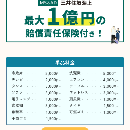
1
億
円
最大
の
賠償責任保険付
！
き
単品料金
5,000
5,000
冷蔵庫
洗濯機
円
円
〜
〜
2,000
4,000
テレビ
エアコン
円
円
〜
〜
3,000
2,000
タンス
テーブル
円
円
〜
〜
3,000
3,000
ソファ
マットレス
円
円
〜
〜
1,000
1,000
電子レンジ
扇風機
円
円
〜
〜
3,000
1,500
食器棚
タイヤ
円
円
〜
〜
1,000
1,000
自転車
可燃ゴミ
円
円
〜
〜
1,500
不燃ゴミ
円
〜