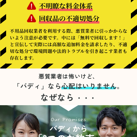
不明瞭な料金体系
回収品の不適切処分
不用品回収業者を利用する際、悪質業者に引っかからな
いよう注意が必要です。中には「無料で回収します！」
と宣伝して実際には高額な追加料金を請求したり、不適
切な処分で環境問題や法的トラブルを引き起こす業者も
存在します。
悪質業者は怖いけど、
「バディ」なら
心配はいりません。
なぜなら
・・・
Our Promises
バディから