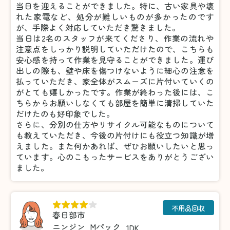
当日を迎えることができました。特に、古い家具や壊
れた家電など、処分が難しいものが多かったのです
が、手際よく対応していただき驚きました。
当日は2名のスタッフが来てくださり、作業の流れや
注意点をしっかり説明していただけたので、こちらも
安心感を持って作業を見守ることができました。運び
出しの際も、壁や床を傷つけないように細心の注意を
払っていただき、家全体がスムーズに片付いていくの
がとても嬉しかったです。作業が終わった後には、こ
ちらからお願いしなくても部屋を簡単に清掃していた
だけたのも好印象でした。
さらに、分別の仕方やリサイクル可能なものについて
も教えていただき、今後の片付けにも役立つ知識が増
えました。また何かあれば、ぜひお願いしたいと思っ
ています。心のこもったサービスをありがとうござい
ました。
不用品回収
春日部市
ニンジン
Mパック
1DK