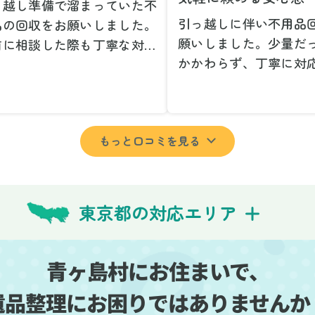
っ越し準備で溜まっていた不
引っ越しに伴い不用品
品の回収をお願いしました。
願いしました。少量だ
前に相談した際も丁寧な対応
かかわらず、丁寧に対
、安心して当日を迎えること
ただけてとても良かっ
できました。特に、古い家具
小さな相談にも親身に
壊れた家電など、処分が難し
じてくださり、次回も
ものが多かったのですが、手
もっと口コミを見る
いしたいと思いました
よく対応していただき驚きま
特に、自分では持ち運
た。
い家具や家電も手際よ
日は2名のスタッフが来てく
していただき、ストレ
さり、作業の流れや注意点を
東京都の対応エリア
業を終えることができ
っかり説明していただけたの
事前に見積もりを取っ
、こちらも安心感を持って作
格がそのままだったの
を見守ることができました。
青ヶ島村にお住まいで、
費用を気にする必要も
び出しの際も、壁や床を傷つ
遺品整理にお困りではありませんか
できました。引っ越し
ないように細心の注意を払っ