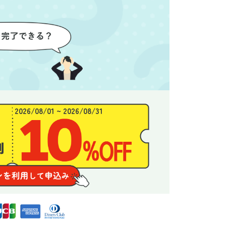
わり、新
態がここまで変わるとは思わな
ず、終
始めるこ
かったので、お願いして本当に
き、と
良かったと思います。
できま
2026/08/01 ~ 2026/08/31