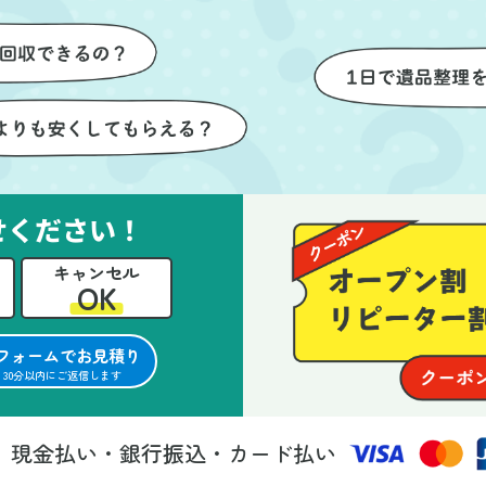
けが想像以上に早く終
いただき、家全体がスムーズ
しい生活をスムーズに
片付いていくのがとても嬉し
とができました。
ったです。作業が終わった後
は、こちらからお願いしなく
も部屋を簡単に清掃していた
けたのも好印象でした。
らに、分別の仕方やリサイク
可能なものについても教えて
せください！
ただき、今後の片付けにも役
キャンセル
つ知識が増えました。また何
OK
あれば、ぜひお願いしたいと
っています。心のこもったサ
フォームでお見積り
ビスをありがとうございまし
30分以内にご返信します
。
現金払い・銀行振込・カード払い
法