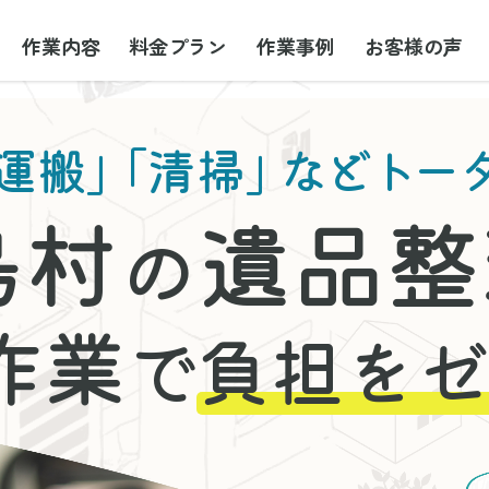
作業内容
料金プラン
作業事例
お客様の声
運搬」
「清掃」
などトー
島村
遺品整
の
作業
で
負担をゼ