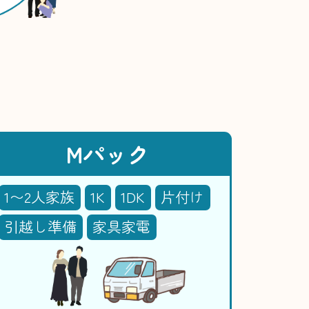
Mパック
1〜2人家族
1K
1DK
片付け
引越し準備
家具家電