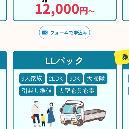
12,000
円
〜
フォームで申込み
乗
LLパック
3人家族
2LDK
3DK
大掃除
引越し準備
大型家具家電