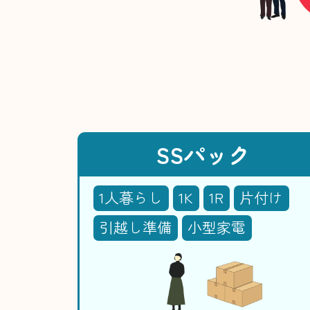
SSパック
1人暮らし
1K
1R
片付け
引越し準備
小型家電