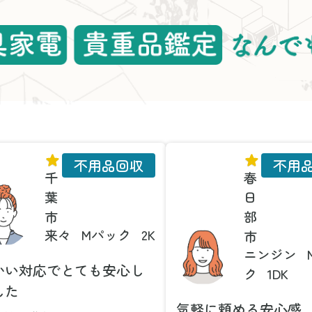
不用品回収
不用
千
春
葉
日
市
部
来々
Mパック
2K
市
ニンジン
かい対応でとても安心し
ク
1DK
した
気軽に頼める安心感