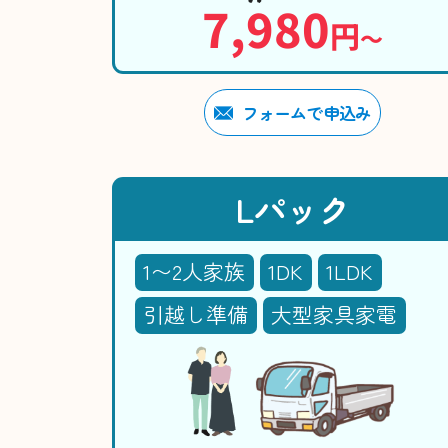
7,980
円
〜
フォームで申込み
Lパック
1〜2人家族
1DK
1LDK
引越し準備
大型家具家電