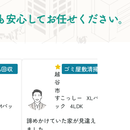
品回収
ゴミ屋敷清掃
越
谷
市
すこっしー
XLパ
Mパッ
ック
4LDK
諦めかけていた家が見違え
家具の
ました
とは！