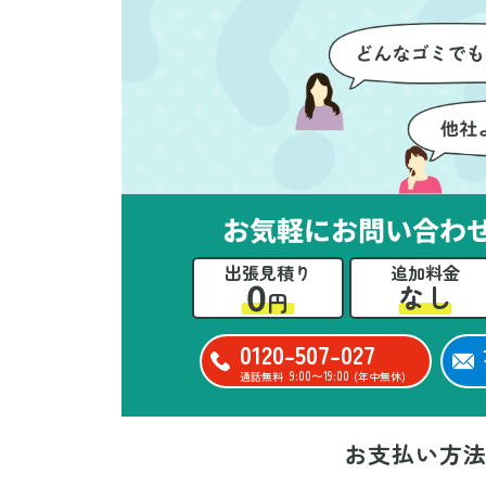
ただけたのがありがたかったで
て
す。家族それぞれが必要なもの
に
を確認しながら進めることがで
か
き、安心感を持って作業をお任
に
せできました。さらに、作業終
て
了後には部屋全体を清掃してい
だ
ただき、まるで新しい家のよう
さ
な清潔感に感動しました。
ル
お気軽にお問い合わ
い
出張見積り
追加料金
立
0
なし
円
か
思
0120-507-027
ー
9:00〜19:00
通話無料
(年中無休)
た
お支払い方