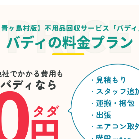
【青ヶ島村版】不用品回収サービス「バディ
バディの料金プラン
0
他社でかかる費用も
見積もり
バディなら
スタッフ追
運搬・梱包
タダ
円
出張
エアコン取
階段