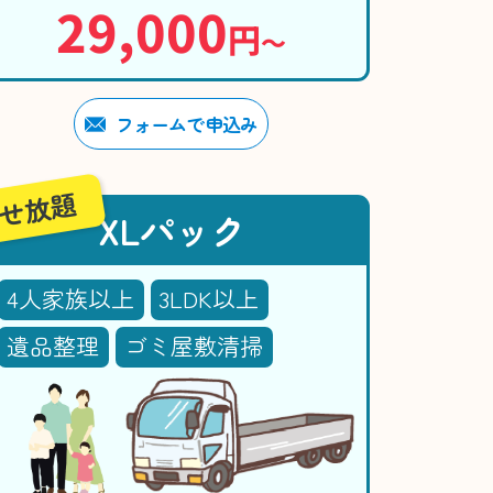
29,000
円
〜
フォームで申込み
せ放題
XLパック
4人家族以上
3LDK以上
遺品整理
ゴミ屋敷清掃