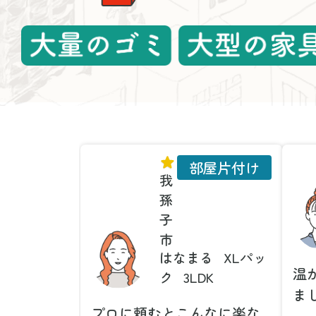
部屋片付け
我
孫
子
市
はなまる
XLパッ
温
ク
3LDK
ま
プロに頼むとこんなに楽な