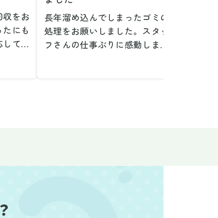
回収をお
長年溜め込んでしまったゴミの
粗大ゴ
ったにも
処理をお願いしました。スタッ
が、想
応してい
フさんの仕事ぶりに感動しまし
で驚き
たです。
た。きれいになった家を見て、
運び出
なって応
またここで新しいスタートが切
かった
ぜひお願
れそうです。本当にありがとう
た。料
。
ございました。
願いで
べない重
作業前の見積もりや説明も非常
さらに
く運び出
にわかりやすく、安心してお願
を傷つ
スなく作
いすることができました。作業
払いな
ました。
中も不安に思うことがあればす
印象的
た時の価
ぐに相談に乗ってくださり、一
周囲へ
で、追加
緒に解決策を考えていただけた
民への
なく安心
ので、とても信頼感を持って進
配って
？
後の片付
めることができました。家の状
作業を