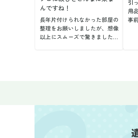
引
んですね！
用
長年片付けられなかった部屋の
事
整理をお願いしましたが、想像
で
以上にスムーズで驚きました。
が
家族が集めた物や古い家具が多
や
く、自分たちだけではどうにも
い
ならない状態でしたが、スタッ
際
フの皆さんが手際よく片付けて
し
くれたので、部屋が驚くほどス
当
ッキリしました。自分では手が
だ
回らなかった場所も含め、プロ
し
の力を実感しました。
で
特に、物が散乱していた部屋の
業
整理や、細かなアイテムの仕分
運
けを迅速かつ丁寧に対応してい
け