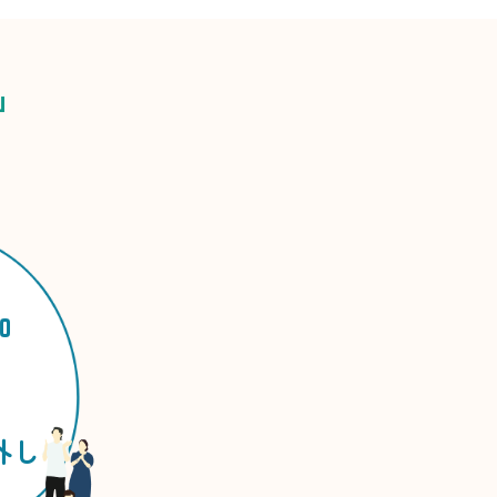
」
加
外し