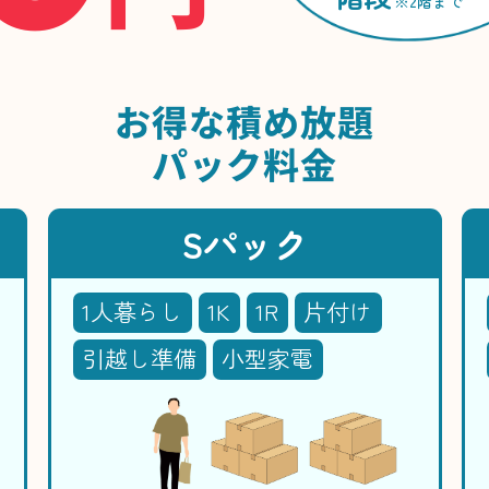
※2階まで
お得な
積め放題
パック料金
Sパック
1人暮らし
1K
1R
片付け
引越し準備
小型家電