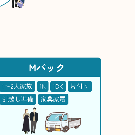
Mパック
1〜2人家族
1K
1DK
片付け
引越し準備
家具家電