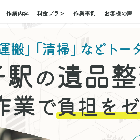
作業内容
料金プラン
作業事例
お客様の声
運搬」
「清掃」
などトー
子駅
遺品整
の
作業
で
負担をゼ