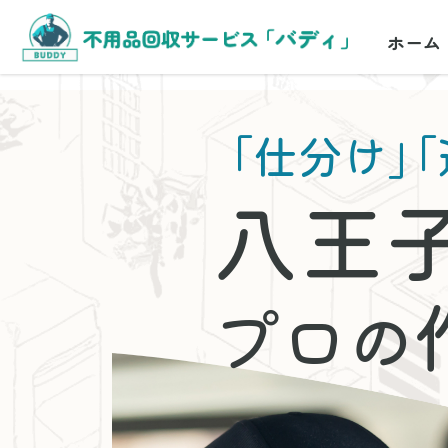
ホーム
「仕分け」
「
八王
プロの