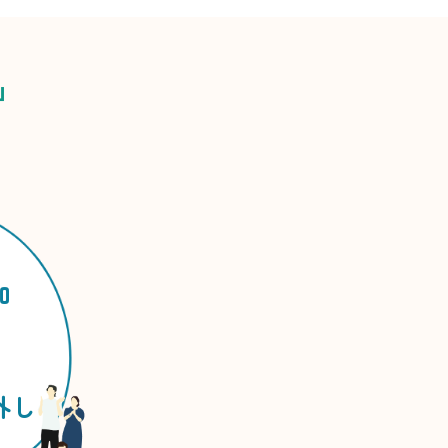
」
加
外し