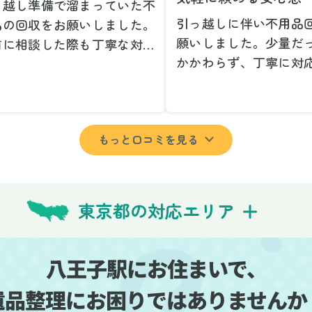
っ越し準備で溜まっていた不
引っ越しに伴い不用品
品の回収をお願いしました。
願いしました。少量だ
前に相談した際も丁寧な対応
かかわらず、丁寧に対
、安心して当日を迎えること
ただけてとても良かっ
できました。特に、古い家具
小さな相談にも親身に
壊れた家電など、処分が難し
じてくださり、次回も
ものが多かったのですが、手
もっと口コミを見る
いしたいと思いました
よく対応していただき驚きま
特に、自分では持ち運
た。
い家具や家電も手際よ
日は2名のスタッフが来てく
していただき、ストレ
さり、作業の流れや注意点を
東京都の対応エリア
業を終えることができ
っかり説明していただけたの
事前に見積もりを取っ
、こちらも安心感を持って作
格がそのままだったの
を見守ることができました。
八王子駅にお住まいで、
費用を気にする必要も
び出しの際も、壁や床を傷つ
遺品整理にお困りではありませんか
できました。引っ越し
ないように細心の注意を払っ