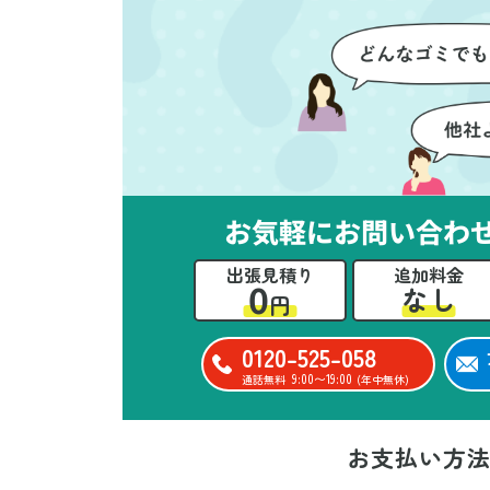
ただけたのがありがたかったで
て
す。家族それぞれが必要なもの
に
を確認しながら進めることがで
か
き、安心感を持って作業をお任
に
せできました。さらに、作業終
て
了後には部屋全体を清掃してい
だ
ただき、まるで新しい家のよう
さ
な清潔感に感動しました。
ル
お気軽にお問い合わ
い
出張見積り
追加料金
立
0
なし
円
か
思
0120-525-058
ー
9:00〜19:00
通話無料
(年中無休)
た
お支払い方