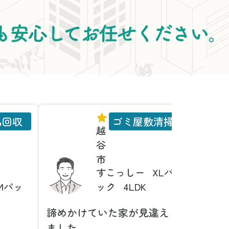
品回収
ゴミ屋敷清掃
越
谷
市
すこっしー
XLパ
Mパッ
ック
4LDK
諦めかけていた家が見違え
家具の
ました
とは！