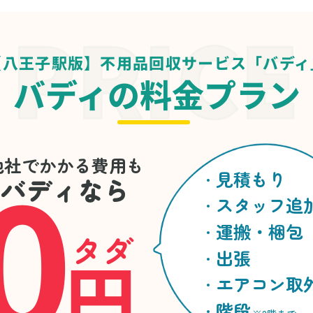
【八王子駅版】不用品回収サービス「バディ
バディの料金プラン
0
他社でかかる費用も
見積もり
バディなら
スタッフ追
運搬・梱包
タダ
円
出張
エアコン取
階段