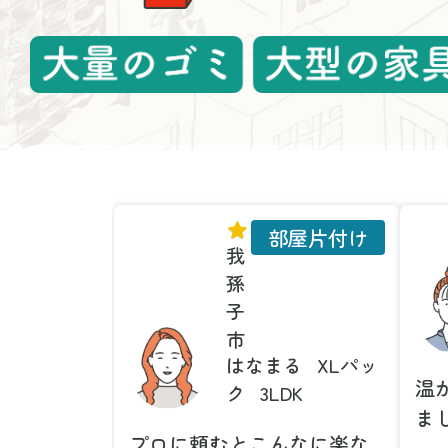
部屋片付け
我
孫
子
市
はなまる
XLパッ
温
ク
3LDK
ま
プロに頼むとこんなに楽な