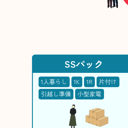
SSパック
1人暮らし
1K
1R
片付け
引越し準備
小型家電