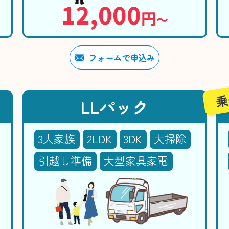
12,000
円
〜
フォームで申込み
乗
LLパック
3人家族
2LDK
3DK
大掃除
引越し準備
大型家具家電