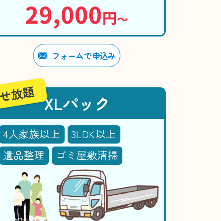
29,000
円
〜
フォームで申込み
せ放題
XLパック
4人家族以上
3LDK以上
遺品整理
ゴミ屋敷清掃