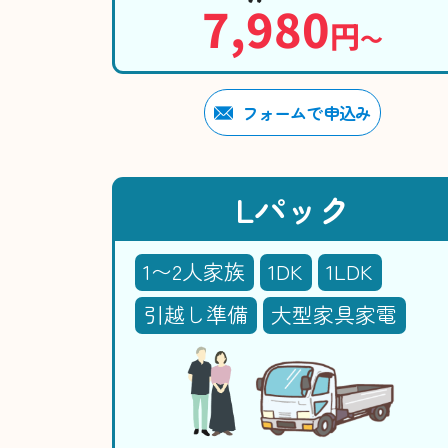
7,980
円
〜
フォームで申込み
Lパック
1〜2人家族
1DK
1LDK
引越し準備
大型家具家電