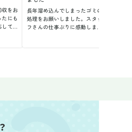
回収をお
長年溜め込んでしまったゴミの
粗大ゴ
ったにも
処理をお願いしました。スタッ
が、想
応してい
フさんの仕事ぶりに感動しまし
で驚き
たです。
た。きれいになった家を見て、
運び出
なって応
またここで新しいスタートが切
かった
ぜひお願
れそうです。本当にありがとう
た。料
。
ございました。
願いで
べない重
作業前の見積もりや説明も非常
さらに
く運び出
にわかりやすく、安心してお願
を傷つ
スなく作
いすることができました。作業
払いな
ました。
中も不安に思うことがあればす
印象的
た時の価
ぐに相談に乗ってくださり、一
周囲へ
で、追加
緒に解決策を考えていただけた
民への
なく安心
ので、とても信頼感を持って進
配って
？
後の片付
めることができました。家の状
作業を