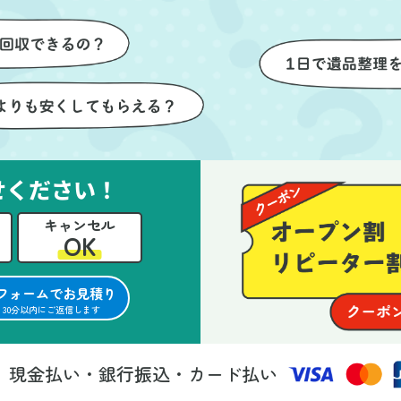
けが想像以上に早く終
いただき、家全体がスムーズ
しい生活をスムーズに
片付いていくのがとても嬉し
とができました。
ったです。作業が終わった後
は、こちらからお願いしなく
も部屋を簡単に清掃していた
けたのも好印象でした。
らに、分別の仕方やリサイク
可能なものについても教えて
せください！
ただき、今後の片付けにも役
キャンセル
つ知識が増えました。また何
OK
あれば、ぜひお願いしたいと
っています。心のこもったサ
フォームでお見積り
ビスをありがとうございまし
30分以内にご返信します
。
現金払い・銀行振込・カード払い
法