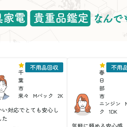
不用品回収
不用
千
春
葉
日
市
部
来々
Mパック
2K
市
ニンジン
かい対応でとても安心し
ク
1DK
した
気軽に頼める安心感