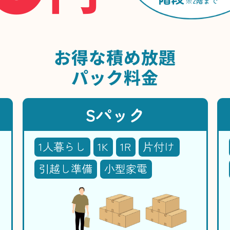
※2階まで
お得な
積め放題
パック料金
Sパック
1人暮らし
1K
1R
片付け
引越し準備
小型家電