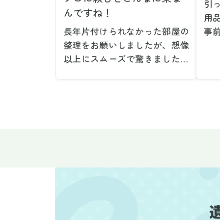
引
んですね！
用
長年片付けられなかった部屋の
事
整理をお願いしましたが、想像
で
以上にスムーズで驚きました。
が
家族が集めた物や古い家具が多
や
く、自分たちだけではどうにも
い
ならない状態でしたが、スタッ
際
フの皆さんが手際よく片付けて
し
くれたので、部屋が驚くほどス
当
ッキリしました。自分では手が
だ
回らなかった場所も含め、プロ
し
の力を実感しました。
で
特に、物が散乱していた部屋の
業
整理や、細かなアイテムの仕分
運
けを迅速かつ丁寧に対応してい
け