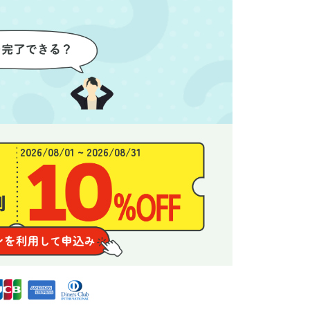
わり、新
態がここまで変わるとは思わな
ず、終
始めるこ
かったので、お願いして本当に
き、と
良かったと思います。
できま
2026/08/01 ~ 2026/08/31