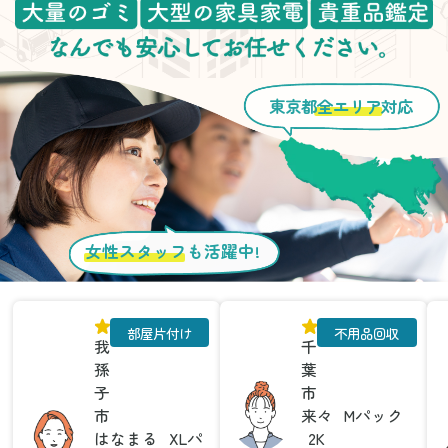
東京都
全エリア
対応
女性スタッフ
も活躍中!
部屋片付け
不用品回収
我
千
孫
葉
子
市
市
来々
Mパック
はなまる
XLパ
2K