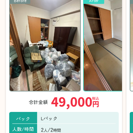
Before
After
49,000
税込
合計金額
円
Lパック
パック
2
/2
人数/時間
人
時間