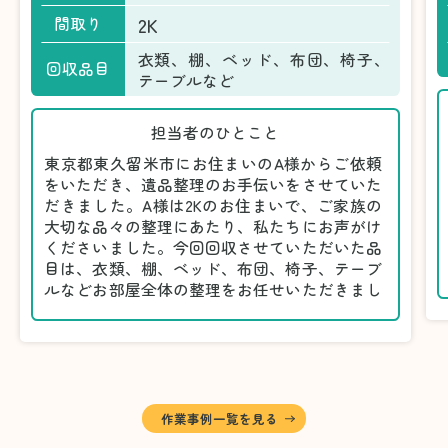
2K
間取り
衣類、棚、ベッド、布団、椅子、
回収品目
テーブルなど
担当者のひとこと
東京都東久留米市にお住まいのA様からご依頼
をいただき、遺品整理のお手伝いをさせていた
だきました。A様は2Kのお住まいで、ご家族の
大切な品々の整理にあたり、私たちにお声がけ
くださいました。今回回収させていただいた品
目は、衣類、棚、ベッド、布団、椅子、テーブ
ルなどお部屋全体の整理をお任せいただきまし
た。
遺品整理は物品の量だけでなく、故人への思い
が込められている分、慎重な対応が求められる
作業です。そのため、A様としっかりとお話し
しながら、不要品と大切に保管される品を丁寧
に仕分けしました。
作業事例一覧を見る
A様から「手際よく進めてくれて助かりまし