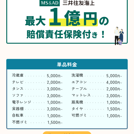
1
億
円
最大
の
賠償責任保険付
！
き
単品料金
5,000
5,000
冷蔵庫
洗濯機
円
円
〜
〜
2,000
4,000
テレビ
エアコン
円
円
〜
〜
3,000
2,000
タンス
テーブル
円
円
〜
〜
3,000
3,000
ソファ
マットレス
円
円
〜
〜
1,000
1,000
電子レンジ
扇風機
円
円
〜
〜
3,000
1,500
食器棚
タイヤ
円
円
〜
〜
1,000
1,000
自転車
可燃ゴミ
円
円
〜
〜
1,500
不燃ゴミ
円
〜