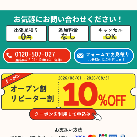
た。自分たちだけではここまできちんと整理す
るのは難しかったと思います」との温かいお言
葉をいただきました。遺品整理という心の負担
お気軽にお問い合わせください！
が大きい作業において、少しでもA様の力にな
れたことをスタッフ一同嬉しく思います。
出張見積り
追加料金
キャンセル
0
OK
なし
円
0120-507-027
フォームでお見積り
9:00〜19:00
30分以内にご返信します
通話無料
(年中無休)
2026/08/01 ~ 2026/08/31
お支払い方法