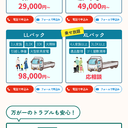
29,000
49,000
円
円
〜
〜
フォームで申込み
フォームで申込み
電話で申込み
電話で申込み
乗せ放題
LLパック
XLパック
3人家族
2LDK
3DK
大掃除
4人家族以上
3LDK以上
引越し準備
大型家具家電
遺品整理
ゴミ屋敷清掃
98,000
応相談
円
〜
フォームで申込み
フォームで申込み
電話で申込み
電話で申込み
万が一のトラブルも安心！