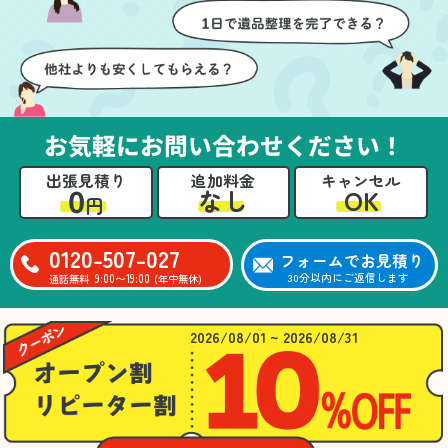
壁や床を傷つけないよう
つ丁寧に対応していただ
に細心の注意を払ってい
けたのがありがたかった
ただき、家全体がスムー
です。家族それぞれが必
ズに片付いていくのがと
要なものを確認しながら
ても嬉しかったです。作
進めることができ、安心
業が終わった後には、こ
感を持って作業をお任せ
お気軽にお問い合わせください！
ちらからお願いしなくて
できました。さらに、作
も部屋を簡単に清掃して
業終了後には部屋全体を
出張見積り
追加料金
キャンセル
いただけたのも好印象で
清掃していただき、まる
0
OK
なし
円
した。
で新しい家のような清潔
さらに、分別の仕方やリ
感に感動しました。
サイクル可能なものにつ
0120-507-027
フォームでお見積り
いても教えていただき、
9:00〜19:00
30分以内にご返信します
通話無料
(年中無休)
今後の片付けにも役立つ
知識が増えました。また
何かあれば、ぜひお願い
2026/08/01 ~ 2026/08/31
したいと思っています。
心のこもったサービスを
ありがとうございまし
た。