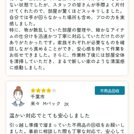
ない状態でしたが、スタッフの皆さんが手際よく片付
けてくれたので、部屋が驚くほどスッキリしました。
自分では手が回らなかった場所も含め、プロの力を実
感しました。
特に、物が散乱していた部屋の整理や、細かなアイテ
ムの仕分けを迅速かつ丁寧に対応していただけたのが
ありがたかったです。家族それぞれが必要なものを確
認しながら進めることができ、安心感を持って作業を
お任せできました。さらに、作業終了後には部屋全体
を清掃していただき、まるで新しい家のような清潔感
に感動しました。
不用品回収
千葉市
来々
Mパック
2K
温かい対応でとても安心しました
引っ越し準備で溜まっていた不用品の回収をお願いし
ました。事前に相談した際も丁寧な対応で、安心して