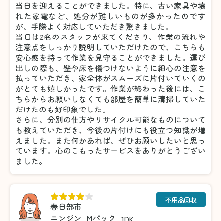
当日を迎えることができました。特に、古い家具や壊
れた家電など、処分が難しいものが多かったのです
が、手際よく対応していただき驚きました。
当日は2名のスタッフが来てくださり、作業の流れや
注意点をしっかり説明していただけたので、こちらも
安心感を持って作業を見守ることができました。運び
出しの際も、壁や床を傷つけないように細心の注意を
払っていただき、家全体がスムーズに片付いていくの
がとても嬉しかったです。作業が終わった後には、こ
ちらからお願いしなくても部屋を簡単に清掃していた
だけたのも好印象でした。
さらに、分別の仕方やリサイクル可能なものについて
も教えていただき、今後の片付けにも役立つ知識が増
えました。また何かあれば、ぜひお願いしたいと思っ
ています。心のこもったサービスをありがとうござい
ました。
不用品回収
春日部市
ニンジン
Mパック
1DK