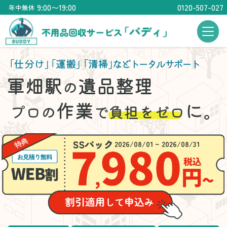
9:00〜19:00
0120-507-027
年中無休
「仕分け」
「運搬」
「清掃」
などトータルサポート
軍畑駅
遺品整理
の
作業
に。
プロの
で
負担をゼロ
2026/08/01 ~ 2026/08/31