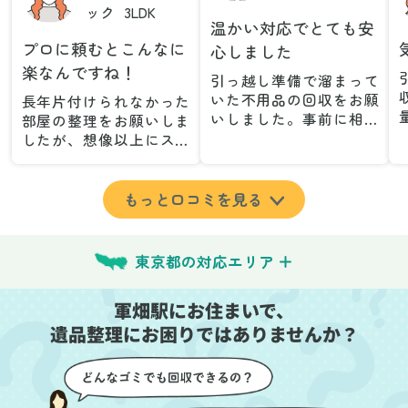
ック
3LDK
温かい対応でとても安
プロに頼むとこんなに
心しました
楽なんですね！
引っ越し準備で溜まって
いた不用品の回収をお願
長年片付けられなかった
いしました。事前に相談
部屋の整理をお願いしま
した際も丁寧な対応で、
したが、想像以上にスム
安心して当日を迎えるこ
ーズで驚きました。家族
とができました。特に、
が集めた物や古い家具が
古い家具や壊れた家電な
多く、自分たちだけでは
もっと口コミを見る
ど、処分が難しいものが
どうにもならない状態で
多かったのですが、手際
したが、スタッフの皆さ
よく対応していただき驚
んが手際よく片付けてく
東京都の対応エリア
きました。
れたので、部屋が驚くほ
当日は2名のスタッフが来
どスッキリしました。自
軍畑駅にお住まいで、
てくださり、作業の流れ
分では手が回らなかった
や注意点をしっかり説明
遺品整理にお困りではありませんか？
場所も含め、プロの力を
していただけたので、こ
実感しました。
ちらも安心感を持って作
特に、物が散乱していた
業を見守ることができま
部屋の整理や、細かなア
した。運び出しの際も、
イテムの仕分けを迅速か