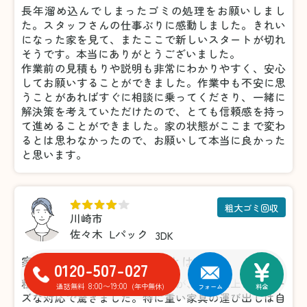
長年溜め込んでしまったゴミの処理をお願いしまし
た。スタッフさんの仕事ぶりに感動しました。きれい
になった家を見て、またここで新しいスタートが切れ
そうです。本当にありがとうございました。
作業前の見積もりや説明も非常にわかりやすく、安心
してお願いすることができました。作業中も不安に思
うことがあればすぐに相談に乗ってくださり、一緒に
解決策を考えていただけたので、とても信頼感を持っ
て進めることができました。家の状態がここまで変わ
るとは思わなかったので、お願いして本当に良かった
と思います。
粗大ゴミ回収
川崎市
佐々木
Lパック
3DK
家具の処分がこんなに楽だとは！
0120-507-027
粗大ゴミの処分で利用しましたが、想像以上にスムー
8:00〜19:00
通話無料
(年中無休)
フォーム
料金
ズな対応で驚きました。特に重い家具の運び出しは自