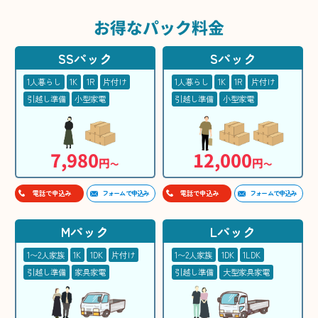
お得な
パック料金
SSパック
Sパック
1人暮らし
1K
1R
片付け
1人暮らし
1K
1R
片付け
引越し準備
小型家電
引越し準備
小型家電
7,980
12,000
円
円
〜
〜
フォームで申込み
フォームで申込み
電話で申込み
電話で申込み
Mパック
Lパック
1〜2人家族
1K
1DK
片付け
1〜2人家族
1DK
1LDK
引越し準備
家具家電
引越し準備
大型家具家電