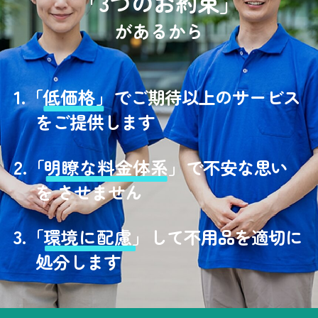
「3つのお約束」
があるから
1.
「
低価格」
でご期待以上のサービス
をご提供します
2.
「
明瞭な料金体系」
で不安な思い
を させません
3.
「
環境に配慮」
して不用品を適切に
処分します