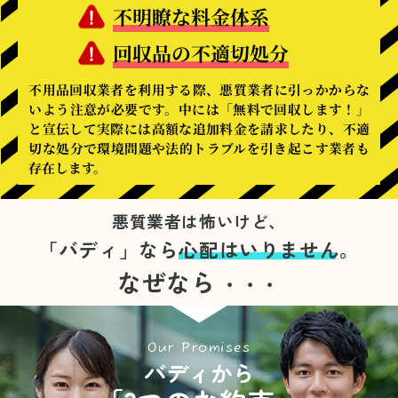
不明瞭な料金体系
回収品の不適切処分
不用品回収業者を利用する際、悪質業者に引っかからな
いよう注意が必要です。中には「無料で回収します！」
と宣伝して実際には高額な追加料金を請求したり、不適
切な処分で環境問題や法的トラブルを引き起こす業者も
存在します。
悪質業者は怖いけど、
「バディ」なら
心配はいりません。
なぜなら
・・・
Our Promises
バディから