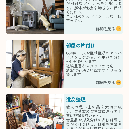
が困難なアイテムを回収しま
す。解体が必要な場合もお任せ
ください。
自治体の粗大ゴミシールなどは
不要です。
詳細を見る
部屋の片付け
収納の工夫や整理整頓のアドバ
イスをしながら、不用品の分別
や処分を行います。
経験豊富なスタッフが対応し、
清潔で心地よい空間づくりを支
援します。
詳細を見る
遺品整理
故人の思い出の品を大切に扱
い、ご遺族のご希望に沿って丁
寧に整理を行います。
貴重品や形見分けの品は確認し
ながら仕分けし、供養を希望さ
れる品があれば適切に対応いた