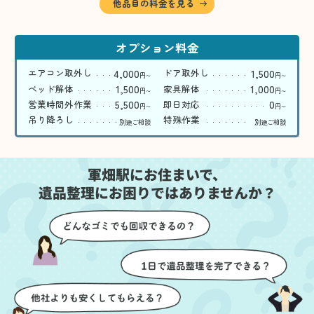
他品目の料金を見る
オプション料金
4,000
1,500
エアコン取外し
ドア取外し
円
円
〜
〜
1,500
1,000
ベッド解体
家具解体
円
円
〜
〜
5,500
0
営業時間外作業
即日対応
円
円
〜
〜
吊り降ろし
特殊作業
別途ご相談
別途ご相談
軍畑駅にお住まいで、
遺品整理にお困りではありませんか？