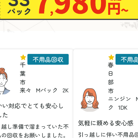
不用品回収
不用
千
春
葉
日
市
部
来々
Mパック
2K
市
ニンジン
かい対応でとても安心し
ク
1DK
した
気軽に頼める安心感
っ越し準備で溜まっていた不
引っ越しに伴い不用品
品の回収をお願いしました。