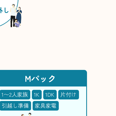
外し
Mパック
1〜2人家族
1K
1DK
片付け
引越し準備
家具家電