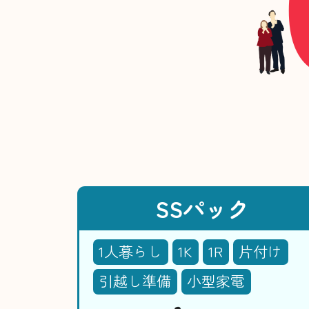
SSパック
1人暮らし
1K
1R
片付け
引越し準備
小型家電