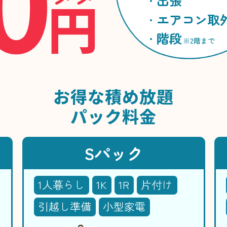
円
出張
エアコン取
階段
※2階まで
お得な
積め放題
パック料金
Sパック
1人暮らし
1K
1R
片付け
引越し準備
小型家電