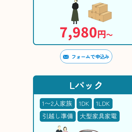
7,980
円
〜
フォームで申込み
Lパック
1〜2人家族
1DK
1LDK
引越し準備
大型家具家電