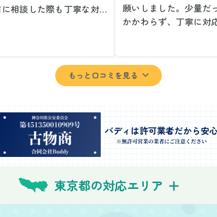
願いしました。少量だ
前に相談した際も丁寧な対応
かかわらず、丁寧に対
、安心して当日を迎えること
ただけてとても良かっ
できました。特に、古い家具
小さな相談にも親身に
壊れた家電など、処分が難し
じてくださり、次回も
ものが多かったのですが、手
もっと口コミを見る
いしたいと思いました
よく対応していただき驚きま
特に、自分では持ち運
た。
い家具や家電も手際よ
日は2名のスタッフが来てく
していただき、ストレ
さり、作業の流れや注意点を
業を終えることができ
バディは許可業者だから安
っかり説明していただけたの
事前に見積もりを取っ
※無許可営業の業者にご注意ください
、こちらも安心感を持って作
格がそのままだったの
を見守ることができました。
費用を気にする必要も
び出しの際も、壁や床を傷つ
東京都の対応エリア
できました。引っ越し
ないように細心の注意を払っ
けが想像以上に早く終
いただき、家全体がスムーズ
しい生活をスムーズに
片付いていくのがとても嬉し