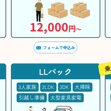
12,000
円
〜
フォームで申込み
乗
LLパック
3人家族
2LDK
3DK
大掃除
引越し準備
大型家具家電