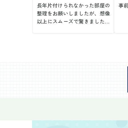
長年片付けられなかった部屋の
事
整理をお願いしましたが、想像
で
以上にスムーズで驚きました。
が
家族が集めた物や古い家具が多
や
く、自分たちだけではどうにも
い
ならない状態でしたが、スタッ
際
フの皆さんが手際よく片付けて
し
くれたので、部屋が驚くほどス
当
ッキリしました。自分では手が
だ
回らなかった場所も含め、プロ
し
の力を実感しました。
で
特に、物が散乱していた部屋の
業
整理や、細かなアイテムの仕分
運
けを迅速かつ丁寧に対応してい
け
ただけたのがありがたかったで
て
す。家族それぞれが必要なもの
に