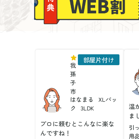
部屋片付け
我
孫
子
市
はなまる
XLパッ
温
ク
3LDK
ま
プロに頼むとこんなに楽な
引
んですね！
用