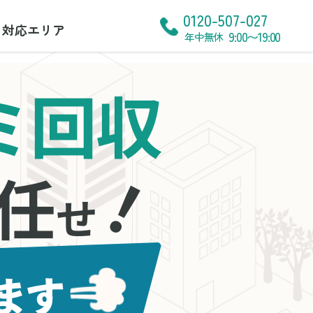
0120-507-027
対応エリア
9:00〜19:00
年中無休
ミ回収
！
任
せ