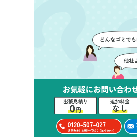
を確認しながら進めることがで
か
き、安心感を持って作業をお任
に
せできました。さらに、作業終
て
了後には部屋全体を清掃してい
だ
ただき、まるで新しい家のよう
さ
な清潔感に感動しました。
ル
い
立
か
思
お気軽にお問い合わ
ー
た
出張見積り
追加料金
0
なし
円
0120-507-027
9:00〜19:00
通話無料
(年中無休)