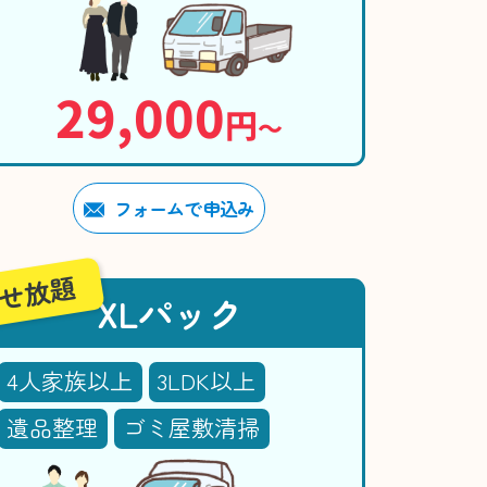
29,000
円
〜
フォームで申込み
せ放題
XLパック
4人家族以上
3LDK以上
遺品整理
ゴミ屋敷清掃