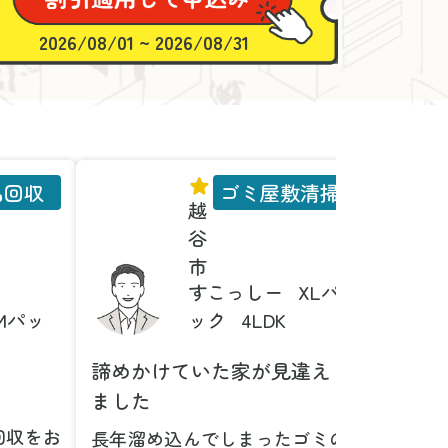
2026/08/01 ~ 2026/08/31
品回収
ゴミ屋敷清掃
越
谷
市
すこっしー
XLパ
Mパッ
ック
4LDK
諦めかけていた家が見違え
家具の
ました
とは！
回収をお
長年溜め込んでしまったゴミの
粗大ゴ