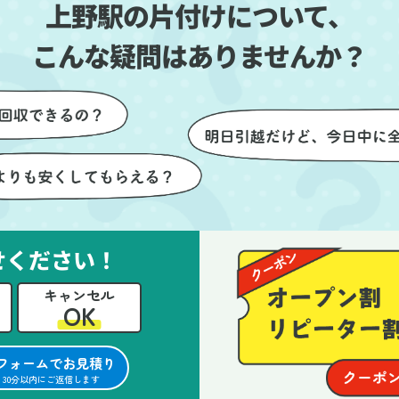
上野駅の片付けについて、
とができました。
ったです。作業が終わった後
は、こちらからお願いしなく
こんな疑問はありませんか？
も部屋を簡単に清掃していた
けたのも好印象でした。
らに、分別の仕方やリサイク
可能なものについても教えて
ただき、今後の片付けにも役
つ知識が増えました。また何
あれば、ぜひお願いしたいと
っています。心のこもったサ
せください！
ビスをありがとうございまし
。
キャンセル
OK
フォームでお見積り
30分以内にご返信します