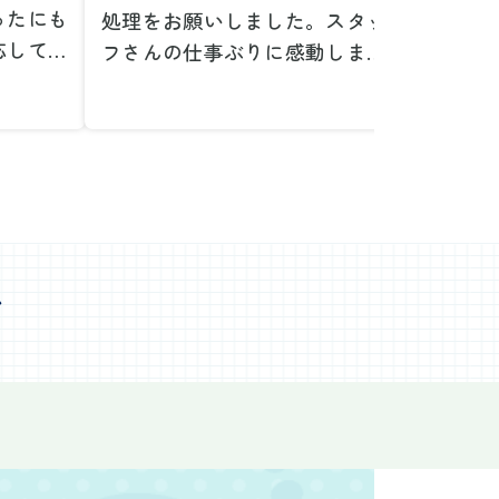
ったにも
処理をお願いしました。スタッ
が、想
応してい
フさんの仕事ぶりに感動しまし
で驚き
たです。
た。きれいになった家を見て、
運び出
なって応
またここで新しいスタートが切
かった
ぜひお願
れそうです。本当にありがとう
た。料
。
ございました。
願いで
べない重
作業前の見積もりや説明も非常
さらに
く運び出
にわかりやすく、安心してお願
を傷つ
スなく作
いすることができました。作業
払いな
ました。
心
中も不安に思うことがあればす
印象的
た時の価
ぐに相談に乗ってくださり、一
周囲へ
で、追加
緒に解決策を考えていただけた
民への
なく安心
ので、とても信頼感を持って進
配って
後の片付
めることができました。家の状
作業を
わり、新
態がここまで変わるとは思わな
ず、終
始めるこ
かったので、お願いして本当に
き、と