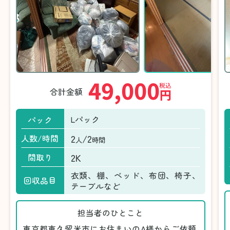
49,000
税込
合計金額
円
Lパック
パック
2
/2
人数/時間
人
時間
2K
間取り
衣類、棚、ベッド、布団、椅子、
回収品目
テーブルなど
担当者のひとこと
東京都東久留米市にお住まいのA様からご依頼