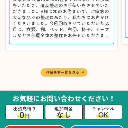
をいただき、遺品整理のお手伝いをさせていた
だきました。A様は2Kのお住まいで、ご家族の
大切な品々の整理にあたり、私たちにお声がけ
くださいました。今回回収させていただいた品
目は、衣類、棚、ベッド、布団、椅子、テーブ
ルなどお部屋全体の整理をお任せいただきまし
た。
遺品整理は物品の量だけでなく、故人への思い
が込められている分、慎重な対応が求められる
作業です。そのため、A様としっかりとお話し
しながら、不要品と大切に保管される品を丁寧
に仕分けしました。
作業事例一覧を見る
A様から「手際よく進めてくれて助かりまし
た。自分たちだけではここまできちんと整理す
るのは難しかったと思います」との温かいお言
葉をいただきました。遺品整理という心の負担
お気軽にお問い合わせください！
が大きい作業において、少しでもA様の力にな
れたことをスタッフ一同嬉しく思います。
出張見積り
追加料金
キャンセル
0
OK
なし
円