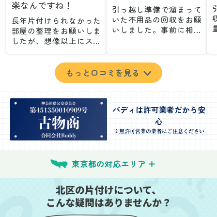
楽なんですね！
引っ越し準備で溜まって
いた不用品の回収をお願
長年片付けられなかった
いしました。事前に相談
部屋の整理をお願いしま
した際も丁寧な対応で、
したが、想像以上にスム
安心して当日を迎えるこ
ーズで驚きました。家族
とができました。特に、
が集めた物や古い家具が
古い家具や壊れた家電な
多く、自分たちだけでは
もっと口コミを見る
ど、処分が難しいものが
どうにもならない状態で
多かったのですが、手際
したが、スタッフの皆さ
よく対応していただき驚
んが手際よく片付けてく
バディは許可業者だから安
きました。
れたので、部屋が驚くほ
心
当日は2名のスタッフが来
どスッキリしました。自
てくださり、作業の流れ
分では手が回らなかった
※無許可営業の業者にご注意ください
や注意点をしっかり説明
場所も含め、プロの力を
していただけたので、こ
実感しました。
ちらも安心感を持って作
特に、物が散乱していた
東京都の対応エリア
業を見守ることができま
部屋の整理や、細かなア
した。運び出しの際も、
イテムの仕分けを迅速か
北区の片付けについて、
壁や床を傷つけないよう
つ丁寧に対応していただ
こんな疑問はありませんか？
に細心の注意を払ってい
けたのがありがたかった
ただき、家全体がスムー
です。家族それぞれが必