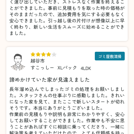
く運び出していただき、ストレスなく作業を終えるこ
とができました。事前に見積もりを取った時の価格が
そのままだったので、追加費用を気にする必要もなく
安心できました。引っ越し後の片付けが想像以上に早
く終わり、新しい生活をスムーズに始めることができ
ました。
ゴミ屋敷清掃
越谷市
すこっしー
XLパック
4LDK
諦めかけていた家が見違えました
長年溜め込んでしまったゴミの処理をお願いしまし
た。スタッフさんの仕事ぶりに感動しました。きれい
になった家を見て、またここで新しいスタートが切れ
そうです。本当にありがとうございました。
作業前の見積もりや説明も非常にわかりやすく、安心
してお願いすることができました。作業中も不安に思
うことがあればすぐに相談に乗ってくださり、一緒に
解決策を考えていただけたので、とても信頼感を持っ