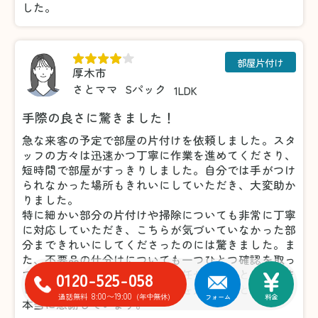
した。
部屋片付け
厚木市
さとママ
Sパック
1LDK
手際の良さに驚きました！
急な来客の予定で部屋の片付けを依頼しました。スタ
ッフの方々は迅速かつ丁寧に作業を進めてくださり、
短時間で部屋がすっきりしました。自分では手がつけ
られなかった場所もきれいにしていただき、大変助か
りました。
特に細かい部分の片付けや掃除についても非常に丁寧
に対応していただき、こちらが気づいていなかった部
分まできれいにしてくださったのには驚きました。ま
た、不要品の仕分けについても一つひとつ確認を取っ
てくださったため、安心してお任せすることができま
0120-525-058
した。おかげで気持ちよく来客を迎えることができ、
8:00〜19:00
通話無料
(年中無休)
フォーム
料金
本当に感謝しています。