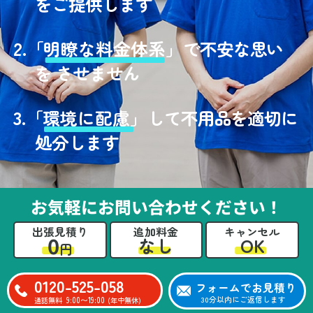
をご提供します
2.
「
明瞭な料金体系」
で不安な思い
を させません
3.
「
環境に配慮」
して不用品を適切に
処分します
お気軽にお問い合わせください！
出張見積り
追加料金
キャンセル
0
OK
なし
円
0120-525-058
フォームでお見積り
9:00〜19:00
30分以内にご返信します
通話無料
(年中無休)