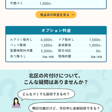
1,500
不燃ゴミ
円
〜
他品目の料金を見る
オプション料金
4,000
1,500
エアコン取外し
ドア取外し
円
円
〜
〜
1,500
1,000
ベッド解体
家具解体
円
円
〜
〜
5,500
0
営業時間外作業
即日対応
円
円
〜
〜
吊り降ろし
特殊作業
別途ご相談
別途ご相談
北区の片付けについて、
こんな疑問はありませんか？