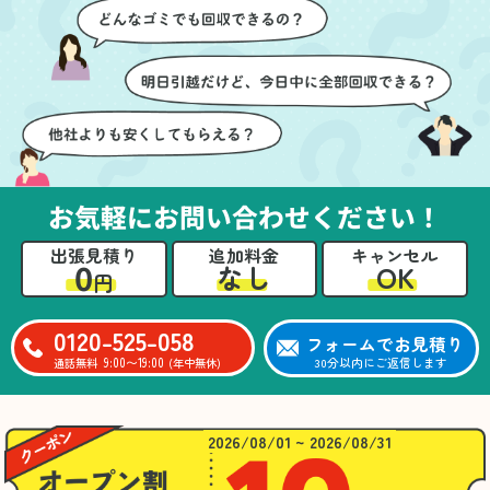
ズに片付いていくのがと
要なものを確認しながら
ても嬉しかったです。作
進めることができ、安心
業が終わった後には、こ
感を持って作業をお任せ
ちらからお願いしなくて
できました。さらに、作
も部屋を簡単に清掃して
業終了後には部屋全体を
いただけたのも好印象で
清掃していただき、まる
した。
で新しい家のような清潔
さらに、分別の仕方やリ
感に感動しました。
サイクル可能なものにつ
お気軽にお問い合わせください！
いても教えていただき、
今後の片付けにも役立つ
出張見積り
追加料金
キャンセル
知識が増えました。また
0
OK
なし
円
何かあれば、ぜひお願い
したいと思っています。
心のこもったサービスを
0120-525-058
フォームでお見積り
ありがとうございまし
9:00〜19:00
30分以内にご返信します
通話無料
(年中無休)
た。
2026/08/01 ~ 2026/08/31