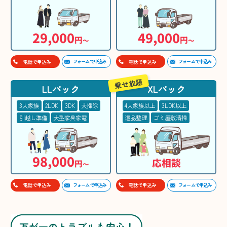
29,000
49,000
円
円
〜
〜
フォームで申込み
フォームで申込み
電話で申込み
電話で申込み
乗せ放題
LLパック
XLパック
3人家族
2LDK
3DK
大掃除
4人家族以上
3LDK以上
引越し準備
大型家具家電
遺品整理
ゴミ屋敷清掃
98,000
応相談
円
〜
フォームで申込み
フォームで申込み
電話で申込み
電話で申込み
万が一のトラブルも安心！