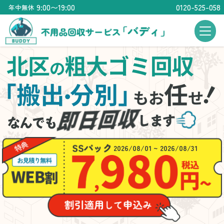
9:00〜19:00
0120-525-058
年中無休
北区
粗大ゴミ回収
の
「搬出
分別」
任
・
もお
せ
2026/08/01 ~ 2026/08/31