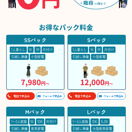
階段
※2階まで
お得な
パック料金
SSパック
Sパック
1人暮らし
1K
1R
片付け
1人暮らし
1K
1R
片付け
引越し準備
小型家電
引越し準備
小型家電
7,980
12,000
円
円
〜
〜
フォームで申込み
フォームで申込み
電話で申込み
電話で申込み
Mパック
Lパック
1〜2人家族
1K
1DK
片付け
1〜2人家族
1DK
1LDK
引越し準備
家具家電
引越し準備
大型家具家電