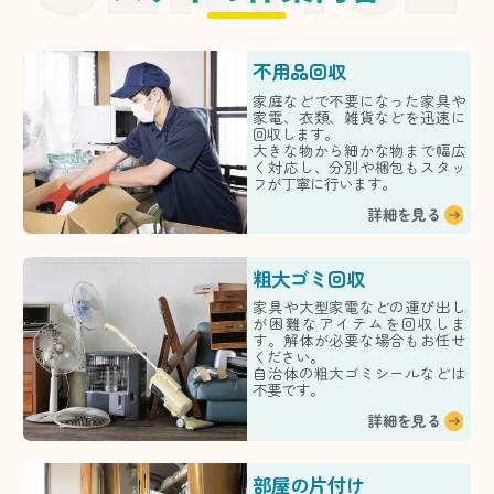
不用品回収
家庭などで不要になった家具や
家電、衣類、雑貨などを迅速に
回収します。
大きな物から細かな物まで幅広
く対応し、分別や梱包もスタッ
フが丁寧に行います。
詳細を見る
粗大ゴミ回収
家具や大型家電などの運び出し
が困難なアイテムを回収しま
す。解体が必要な場合もお任せ
ください。
自治体の粗大ゴミシールなどは
不要です。
詳細を見る
部屋の片付け