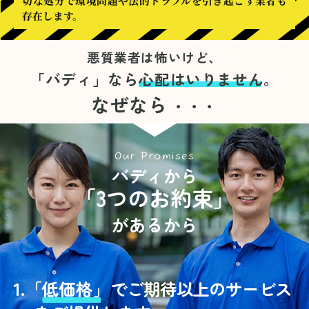
切な処分で環境問題や法的トラブルを引き起こす業者も
存在します。
悪質業者は怖いけど、
「バディ」なら
心配はいりません。
なぜなら
・・・
Our Promises
バディから
「3つのお約束」
があるから
1.
「
低価格」
でご期待以上のサービス