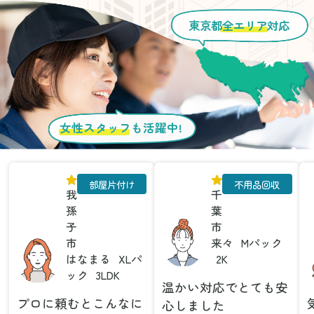
東京都
全エリア
対応
女性スタッフ
も活躍中!
部屋片付け
不用品回収
我
千
孫
葉
子
市
市
来々
Mパック
はなまる
XLパ
2K
ック
3LDK
温かい対応でとても安
プロに頼むとこんなに
心しました