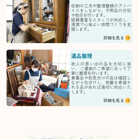
収納の工夫や整理整頓のアドバ
イスをしながら、不用品の分別
や処分を行います。
経験豊富なスタッフが対応し、
清潔で心地よい空間づくりを支
援します。
詳細を見る
遺品整理
故人の思い出の品を大切に扱
い、ご遺族のご希望に沿って丁
寧に整理を行います。
貴重品や形見分けの品は確認し
ながら仕分けし、供養を希望さ
れる品があれば適切に対応いた
します。
詳細を見る