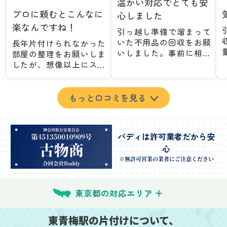
温かい対応でとても安
プロに頼むとこんなに
心しました
楽なんですね！
引っ越し準備で溜まって
いた不用品の回収をお願
長年片付けられなかった
いしました。事前に相談
部屋の整理をお願いしま
した際も丁寧な対応で、
したが、想像以上にスム
安心して当日を迎えるこ
ーズで驚きました。家族
とができました。特に、
が集めた物や古い家具が
古い家具や壊れた家電な
多く、自分たちだけでは
もっと口コミを見る
ど、処分が難しいものが
どうにもならない状態で
多かったのですが、手際
したが、スタッフの皆さ
よく対応していただき驚
んが手際よく片付けてく
バディは許可業者だから安
きました。
れたので、部屋が驚くほ
心
当日は2名のスタッフが来
どスッキリしました。自
てくださり、作業の流れ
分では手が回らなかった
※無許可営業の業者にご注意ください
や注意点をしっかり説明
場所も含め、プロの力を
していただけたので、こ
実感しました。
ちらも安心感を持って作
特に、物が散乱していた
東京都の対応エリア
業を見守ることができま
部屋の整理や、細かなア
した。運び出しの際も、
イテムの仕分けを迅速か
東青梅駅の片付けについて、
壁や床を傷つけないよう
つ丁寧に対応していただ