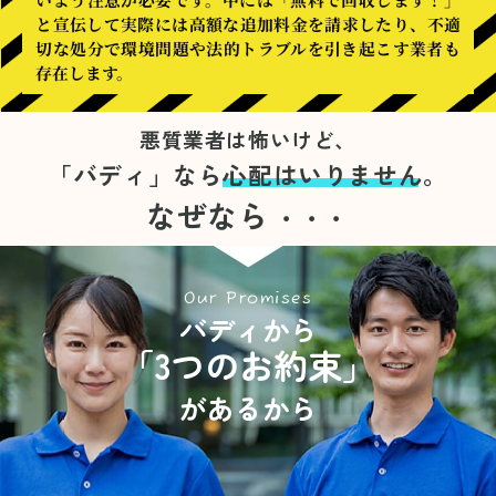
と宣伝して実際には高額な追加料金を請求したり、不適
切な処分で環境問題や法的トラブルを引き起こす業者も
存在します。
悪質業者は怖いけど、
「バディ」なら
心配はいりません。
なぜなら
・・・
Our Promises
バディから
「3つのお約束」
があるから