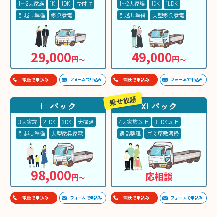
1〜2人家族
1K
1DK
片付け
1〜2人家族
1DK
1LDK
引越し準備
家具家電
引越し準備
大型家具家電
29,000
49,000
円
円
〜
〜
フォームで申込み
フォームで申込み
電話で申込み
電話で申込み
乗せ放題
LLパック
XLパック
3人家族
2LDK
3DK
大掃除
4人家族以上
3LDK以上
引越し準備
大型家具家電
遺品整理
ゴミ屋敷清掃
98,000
応相談
円
〜
フォームで申込み
フォームで申込み
電話で申込み
電話で申込み