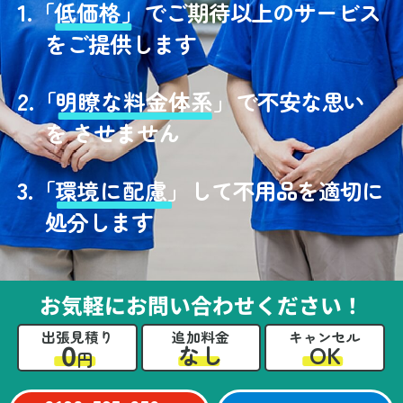
1.
「
低価格」
でご期待以上のサービス
をご提供します
2.
「
明瞭な料金体系」
で不安な思い
を させません
3.
「
環境に配慮」
して不用品を適切に
処分します
お気軽にお問い合わせください！
出張見積り
追加料金
キャンセル
0
OK
なし
円