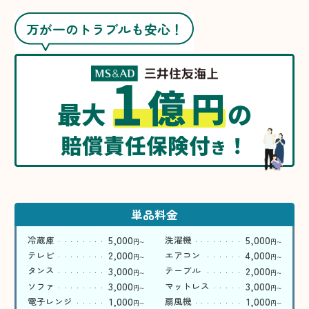
万が一のトラブルも安心！
1
億
円
最大
の
賠償責任保険付
！
き
単品料金
5,000
5,000
冷蔵庫
洗濯機
円
円
〜
〜
2,000
4,000
テレビ
エアコン
円
円
〜
〜
3,000
2,000
タンス
テーブル
円
円
〜
〜
3,000
3,000
ソファ
マットレス
円
円
〜
〜
1,000
1,000
電子レンジ
扇風機
円
円
〜
〜