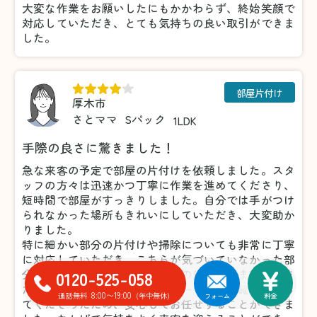
大変な作業をお願いしたにもかかわらず、終始笑顔で
対応していただき、とても気持ちの良い取引ができま
した。
部屋片付け
厚木市
さとママ
Sパック
1LDK
手際の良さに驚きました！
急な来客の予定で部屋の片付けを依頼しました。スタ
ッフの方々は迅速かつ丁寧に作業を進めてくださり、
短時間で部屋がすっきりしました。自分では手がつけ
られなかった場所もきれいにしていただき、大変助か
りました。
特に細かい部分の片付けや掃除についても非常に丁寧
に対応していただき、こちらが気づいていなかった部
0120-525-058
分まできれいにしてくださったのには驚きました。ま
た、不要品の仕分けについても一つひとつ確認を取っ
8:00〜19:00
通話無料
(年中無休)
フォーム
料金
てくださったため、安心してお任せすることができま