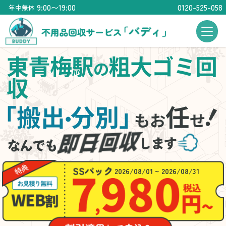
9:00〜19:00
0120-525-058
年中無休
東青梅駅
粗大ゴミ回
の
収
「搬出
分別」
任
・
もお
せ
2026/08/01 ~ 2026/08/31