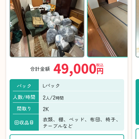
49,000
税込
合計金額
円
Lパック
パック
2
/2
人数/時間
人
時間
2K
間取り
衣類、棚、ベッド、布団、椅子、
回収品目
テーブルなど