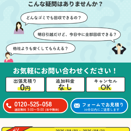
こんな疑問はありませんか？
に細心の注意を払ってい
けたのがありがたかった
ただき、家全体がスムー
です。家族それぞれが必
ズに片付いていくのがと
要なものを確認しながら
ても嬉しかったです。作
進めることができ、安心
業が終わった後には、こ
感を持って作業をお任せ
ちらからお願いしなくて
できました。さらに、作
も部屋を簡単に清掃して
業終了後には部屋全体を
いただけたのも好印象で
清掃していただき、まる
した。
で新しい家のような清潔
さらに、分別の仕方やリ
感に感動しました。
サイクル可能なものにつ
お気軽にお問い合わせください！
いても教えていただき、
今後の片付けにも役立つ
出張見積り
追加料金
キャンセル
知識が増えました。また
0
OK
なし
円
何かあれば、ぜひお願い
したいと思っています。
心のこもったサービスを
0120-525-058
フォームでお見積り
ありがとうございまし
9:00〜19:00
30分以内にご返信します
通話無料
(年中無休)
た。
2026/08/01 ~ 2026/08/31