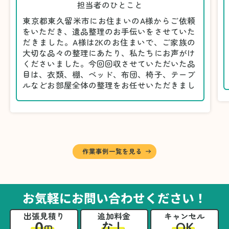
担当者のひとこと
東京都東久留米市にお住まいのA様からご依頼
をいただき、遺品整理のお手伝いをさせていた
だきました。A様は2Kのお住まいで、ご家族の
大切な品々の整理にあたり、私たちにお声がけ
くださいました。今回回収させていただいた品
目は、衣類、棚、ベッド、布団、椅子、テーブ
ルなどお部屋全体の整理をお任せいただきまし
た。
遺品整理は物品の量だけでなく、故人への思い
が込められている分、慎重な対応が求められる
作業です。そのため、A様としっかりとお話し
しながら、不要品と大切に保管される品を丁寧
に仕分けしました。
作業事例一覧を見る
A様から「手際よく進めてくれて助かりまし
た。自分たちだけではここまできちんと整理す
るのは難しかったと思います」との温かいお言
葉をいただきました。遺品整理という心の負担
お気軽にお問い合わせください！
が大きい作業において、少しでもA様の力にな
れたことをスタッフ一同嬉しく思います。
出張見積り
追加料金
キャンセル
0
OK
なし
円