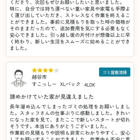
くださり、次回もぜひお願いしたいと思いました。
特に、自分では持ち運べない重い家具や家電も手際よ
く運び出していただき、ストレスなく作業を終えるこ
とができました。事前に見積もりを取った時の価格が
そのままだったので、追加費用を気にする必要もなく
安心できました。引っ越し後の片付けが想像以上に早
く終わり、新しい生活をスムーズに始めることができ
ました。
ゴミ屋敷清掃
越谷市
すこっしー
XLパック
4LDK
諦めかけていた家が見違えました
長年溜め込んでしまったゴミの処理をお願いしまし
た。スタッフさんの仕事ぶりに感動しました。きれい
になった家を見て、またここで新しいスタートが切れ
そうです。本当にありがとうございました。
作業前の見積もりや説明も非常にわかりやすく、安心
してお願いすることができました。作業中も不安に思