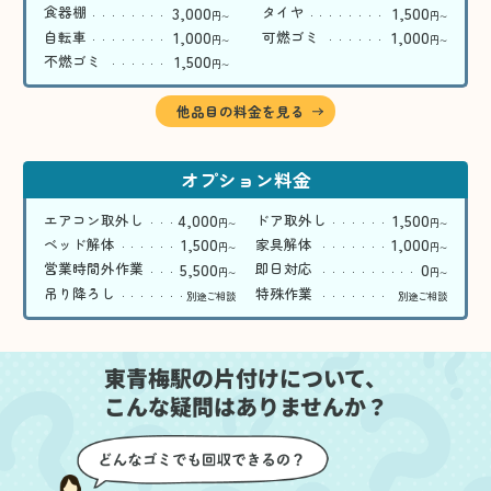
3,000
1,500
食器棚
タイヤ
円
円
〜
〜
1,000
1,000
自転車
可燃ゴミ
円
円
〜
〜
1,500
不燃ゴミ
円
〜
他品目の料金を見る
オプション料金
4,000
1,500
エアコン取外し
ドア取外し
円
円
〜
〜
1,500
1,000
ベッド解体
家具解体
円
円
〜
〜
5,500
0
営業時間外作業
即日対応
円
円
〜
〜
吊り降ろし
特殊作業
別途ご相談
別途ご相談
東青梅駅の片付けについて、
こんな疑問はありませんか？