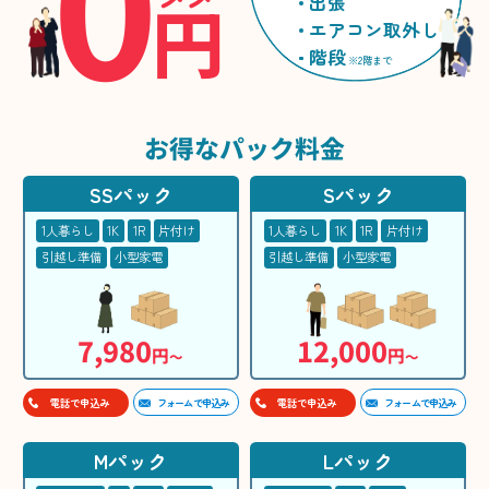
0
円
出張
エアコン取外し
階段
※2階まで
お得な
パック料金
SSパック
Sパック
1人暮らし
1K
1R
片付け
1人暮らし
1K
1R
片付け
引越し準備
小型家電
引越し準備
小型家電
7,980
12,000
円
円
〜
〜
フォームで申込み
フォームで申込み
電話で申込み
電話で申込み
Mパック
Lパック