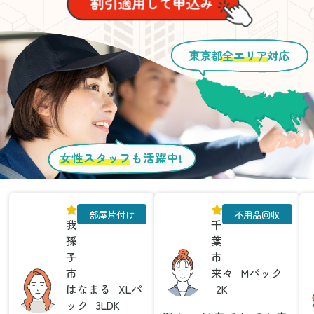
東京都
全エリア
対応
女性スタッフ
も活躍中!
部屋片付け
不用品回収
我
千
孫
葉
子
市
市
来々
Mパック
はなまる
XLパ
2K
ック
3LDK