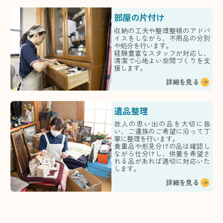
部屋の片付け
収納の工夫や整理整頓のアドバ
イスをしながら、不用品の分別
や処分を行います。
経験豊富なスタッフが対応し、
清潔で心地よい空間づくりを支
援します。
詳細を見る
遺品整理
故人の思い出の品を大切に扱
い、ご遺族のご希望に沿って丁
寧に整理を行います。
貴重品や形見分けの品は確認し
ながら仕分けし、供養を希望さ
れる品があれば適切に対応いた
します。
詳細を見る