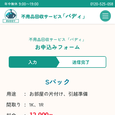
9:00〜19:00
0120-525-058
年中無休
不用品回収サービス「バディ」
お申込みフォーム
入力
送信完了
Sパック
:
用途
お部屋の片付け、引越準備
:
間取り
1K、1R
12,000
: